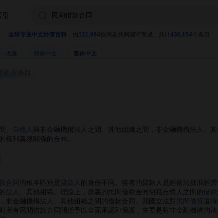
索引
全球专业中文经管百科
，由
121,994
位网友共同编写而成，共计
436,154
个条目
收藏
简体中文
繁体中文
手机看条目
間、
自然人
與非金融機構法人之間、其他組織之間，非金融機構法人、其
的權利義務關係的
合同
。
]
款合同
的根本區別是
貸款人
的身份不同。後者的貸款人是經依法批准經營
的
法人
、其他組織。理論上，廣義的民間借款合同包括自然人之間的
借款
，非金融機構法人、其他組織之間的借款合同。我國立法對
民間借貸
還持
對所有民間借款合同關係予以全面承認和保護，主要是對非金融機構的法