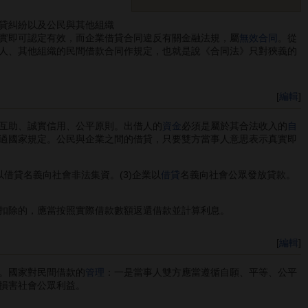
貸糾紛以及公民與其他組織
實即可認定有效，而企業借貸合同違反有關金融法規，屬
無效合同
。從
人、其他組織的民間借款合同作規定，也就是說《合同法》只對狹義的
[
編輯
]
互助、誠實信用、公平原則。出借人的
資金
必須是屬於其合法收入的
自
過國家規定。公民與企業之間的借貸，只要雙方當事人意思表示真實即
以借貸名義向社會非法集資。(3)企業以
借貸
名義向社會公眾發放貸款。
扣除的，應當按照實際借款數額返還借款並計算利息。
[
編輯
]
。國家對民間借款的
管理
：一是當事人雙方應當遵循自願、平等、公平
損害社會公眾利益。