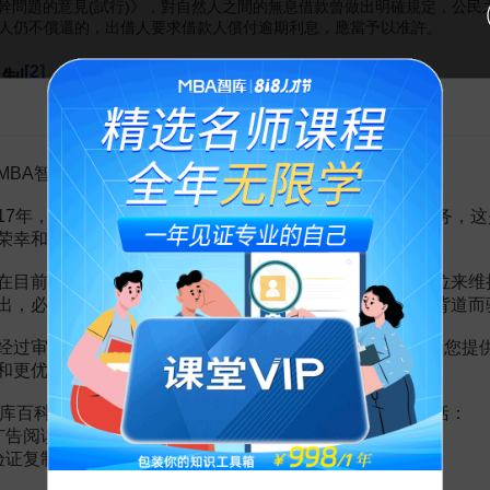
若幹問題的意見(試行)》，對自然人之間的無息借款曾做出明確規定，公
人仍不償還的，出借人要求借款人償付逾期利息，應當予以准許。
[2]
限制
告MBA智库百科用户的一封信
自然人之間的借款合同約定支付利息的，借款的利率不得違反國家有關限
率的管理規定中有許多涉及到借款(貸款)利率限制的規定，如1993年8
MBA智库百科用户：
定，各銀行的流動資金貸款利率，按照中國人民銀行總行規定的可上浮20
率
。1996年2月8日中國人民銀行發佈的《關於嚴肅金融紀律嚴禁非法
17年，百科频道一直以免费公益的形式为大家提供知识服务，这
礎上，按上浮20％、下浮10％的浮動幅度，實行浮動利率。
城市信用社
荣幸和骄傲。
需報中國人民銀行省級分行批准。公民之間借款的利率按最高人民法院的
司
在目前越来越严峻的经营挑战下，单纯依靠不断增加广告位来维
出，必然会越来越影响您的使用体验，这也与我们的初衷背道而
小平.合同法學[M].四川大學出版社,2010.03
经过审慎地考虑，我们决定推出VIP会员收费制度，以便为您提
君.合同法及司法解釋新編教程（上、下冊）[M].人民法院出版社,2004年
和更优质的内容。
库百科VIP会员（9.9元 / 年，
点击开通
），您的权益将包括：
广告阅读；
验证复制。
赏
MBA智库APP