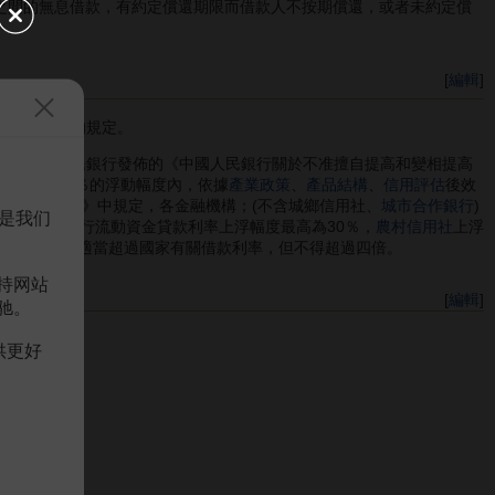
民之間的無息借款，有約定償還期限而借款人不按期償還，或者未約定償
[
編輯
]
制借款利率的規定。
月21日中國人民銀行發佈的《中國人民銀行關於不准擅自提高和變相提高
％、下浮lo％的浮動幅度內，依據
產業政策
、
產品結構
、
信用評估
後效
提高利率的公告》中規定，各金融機構；(不含城鄉信用社、
城市合作銀行
)
是我们
，城市合作銀行流動資金貸款利率上浮幅度最高為30％，
農村信用社
上浮
法解釋
，可適當超過國家有關借款利率，但不得超過四倍。
持网站
[
編輯
]
驰。
供更好
04月第1版