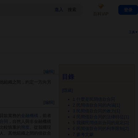
登录
百科VIP
工具▼
[
編輯
]
目錄
他組織之間，約定一方向另
[
隱藏
]
1
什麼是民間借款合同
[
編輯
]
2
民間借款合同的內涵[1]
3
民間借款合同的效力[1]
貸款業務的
金融機構
，前者
4
民間借款合同的法律特征[1]
合同
，自然人與非金融機構
5
我國民間借款合同的規定[2]
比較慎重的
態度
。從我國現
6
民間借款合同的利率限制[2]
人、其他組織之間的借款合
7
參考文獻