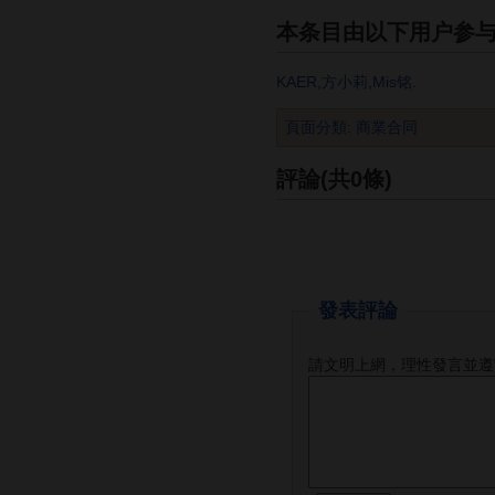
本条目由以下用户参
KAER
,
方小莉
,
Mis铭
.
頁面分類
:
商業合同
評論(共0條)
發表評論
請文明上網，理性發言並遵