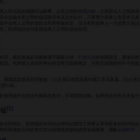
定。
高人民法院的相關司法解釋，公民之間的
借貸糾紛
，公民與法人之間的借
與非金融企業之間的借貸除另有規定的以外，只要雙方當事人意思表示真
貸中自然人之間的借款合同有明確規定，但沒有對當事人一方或雙方為法
此，民間借款合同是指自然人之間的借款合同。
]
同，應當遵循必須嚴格遵守國家法律、
行政法規
的有關規定，遵循自願
放貸。民間個人借貸利率由借貸雙方協商確定，但雙方協商的
利率
不得超
當認定借貸合同無效：(1)企業以借貸名義向職工非法集資。(2)
企業
借貸行為。
使用後約定的支付期限內支付，不得提前扣除。如果利息預先在本金中
[1]
特征
合同相比，民間借款合同的法律特征體現了當事人享有較多的合同自由
用民間借款合同的形式非法經營或者變相經營金融業務，擾亂
金融秩序
，