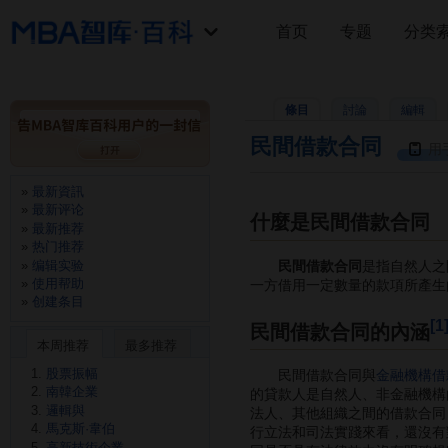
首页
专题
分类
條目
討論
編輯
民間借款合同
用
最新資訊
最新评论
什麼是民間借款合同
最新推荐
热门推荐
编辑实验
民間借款合同
是指自然人之
使用帮助
一方借用一定數量的款項所產生
创建条目
[1
民間借款合同的內涵
本周推荐
最多推荐
股票振幅
民間借款合同與
金融機構借
南韓企業
的貸款人是自然人、非金融機構
邏輯與
法人、其他組織之間的借款合同
馬克斯·韋伯
行立法和司法實踐來看，還沒有
高新技術企業