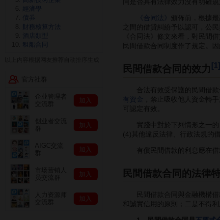
同是否具有法律效力沒有明確規
經濟學
債券
《合同法》
頒佈前，根據最
財務核算方法
之間的借貸糾紛予以認可，公民
酒店類型
《合同法》條文來看，對民間借
租船合同
民間借款合同制度作了規定。因
以上内容根据网友推荐自动排序生成
[1
民間借款合同的效力
官方社群
合法有效受保護的民間借款合
企业管理者
有資金
，禁止吸收他人資金轉手
加入
交流群
可認定有效。
创业者交流
實踐中對於下列情形之一的，應
加入
群
(4)其他違反法律、行政法規的
AIGC交流
加入
有償民間借款的利息應在借款
群
市场营销人
民間借款合同的法律
加入
员交流群
民間借款合同與金融機構借款
人力资源师
加入
交流群
和誠實信用的原則；二是不得利