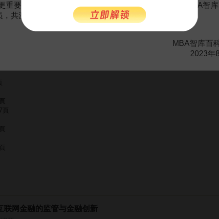
更重要的是长期以来您对百科频道的支持。诚邀您加入MBA智库
会员，共渡难关，共同见证彼此的成长和进步！
。
需要補充新內容或修改錯誤內容，請
編輯條目
或
投訴舉報
MBA智库百
2023年
頁
5頁
7頁
5頁
4頁
互联网金融的监管与金融创新