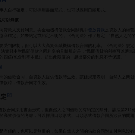
合同
人自行確定，可以採用書面形式，也可以採用口頭形式。
也可以無償
向貸款人支付利息。與金融機構借款合同關係中
發放貸款
是貸款人的經營
協商確定。如未約定或約定不明的，《合同法》作了規定，“自然人之間
受到限制，但可以大大高於金融機構借款合同的利率。《合同法》規定，
司法實踐中對民間借款合同利率的具體規定是，“民間借貸的利率可以適
的四倍(包含利率本數)。超出此限度的，超出部分的利息不予保護。”
同
的借款合同，自貸款人提供借款時生效。該條規定表明，自然人之間就
借款時，借款合同才生效。
[2]
規定
，借款合同採用書面形式，但自然人之間借款另有約定的除外。該法第21
於高效價值的考慮，可以採用口頭形式。口頭形式借款合同所涉及的問題
有償的，也可以是無償的，如果自然人之間的借款合同對支付利息沒有