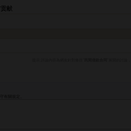
与贡献
提示:評論內容為網友針對條目"
民間借款合同
"展開的討論
守有關規定。