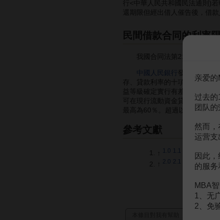
行<中華人民共和國民法通則)
還期限但經出借人催告後，借款
民間借款合同的利率
我國合同法第211條規定，
中國人民銀行
發佈的有關利
亲爱的
存、貸款利率的十項規定》中規
益等級確定實行有差別的
浮動利
过去的
可在現行流動資金貸款利率的基
团队的
最高為60％。超過以上幅度，
然而，
參考文獻
运营支
1.0
1.1
1.2
↑
張曉遠，趙
因此，
2.0
2.1
↑
唐德華，孫秀
的服务
MBA智
1、无
2、免
本條目對我有幫助