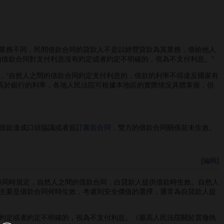
業務不同，民間借款合同的貸款人不是以經營貸款為其業務，借給他人
的借款合同對支付利息沒有約定或者約定不明確的，視為不支付利息。”
“自然人之間的借款合同約定支付利息的，借款的利率不得違反國家有
當高於銀行的利率，各地人民法院可根據本地區的實際情況具體掌握，但
借款達成口頭協議或者簽訂
書面合同
，雙方的借款合同關係並未生效。
[
編輯
]
1條同時規定，自然人之間的借款合同，白貸款人提供借款時生效。自然人
主要是借款合同何時生效，考慮到安全價值的選擇，通常為自貸款人提
約定或者約定不明確的，視為不支付利息。《最高人民法院關於貫徹執