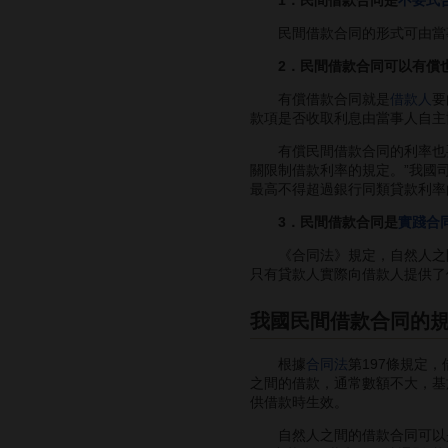
1．民間借款合同是
不要式
民間借款合同的形式可由當事
2．民間借款合同可以有償
有償借款合同就是
借款人
要
款項是否收取利息由當事人自主
有償民間借款合同的利率也要
關限制借款利率的規定。”我國
最高不得超過銀行同類貸款利率
3．民間借款合同是
實踐合
《合同法》規定，自然人之間
只有貸款人實際向借款人提供了
我國民間借款合同的
根據
合同法
第197條規定
之間的借款，通常數額不大，基
供借款時生效。
自然人之間的借款合同可以是