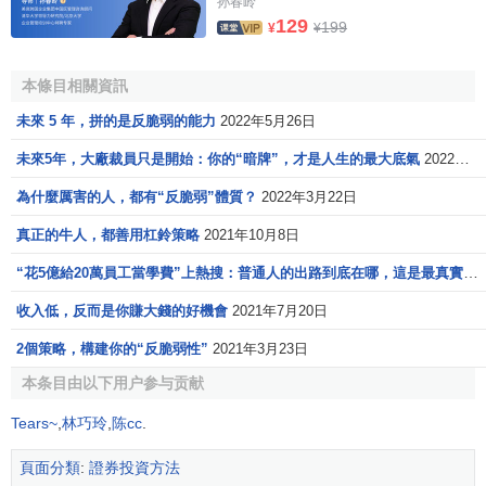
要破“內捲”，就要有非常的選擇，不是簡單的冒險，而是
孙春岭
129
199
一頭保守，一頭激進，拒絕平庸的選項——只有在你大部分
¥
¥
資金都非常安全的情況下，冒險才是有意義的。
本條目相關資訊
喜歡做債券的人，可能更熟悉這個策略，一頭配短債，
未來 5 年，拼的是反脆弱的能力
2022年5月26日
一頭配長債，避開中期債，短債提供
流動性
，長債提供
超額
收益
，同時使用可以抵消利率不符合預期的波動造成的不可
未來5年，大廠裁員只是開始：你的“暗牌”，才是人生的最大底氣
2022年4月27日
控影響。
為什麼厲害的人，都有“反脆弱”體質？
2022年3月22日
其實，很多成功的生意人在
資產配置
時，都會本能地使
真正的牛人，都善用杠鈴策略
2021年10月8日
用“杠鈴策略”，即大部分資產放在低波動穩定收益的固收類資
“花5億給20萬員工當學費”上熱搜：普通人的出路到底在哪，這是最真實的答案
產中，小部分資金大膽試錯那些高賠率的機會。
收入低，反而是你賺大錢的好機會
2021年7月20日
這種“大部分保守，小部分激進”的策略，還有一個“賠率
2個策略，構建你的“反脆弱性”
2021年3月23日
—勝率”策略的演變，也是我最喜歡用的，目前有一個正在用
的：
本条目由以下用户参与贡献
一部分倉位配置勝率較高的美股日股印股ETF，一部分
Tears~
,
林巧玲
,
陈cc
.
倉位配置賠率較高的港股，迴避中間狀態的A股。
頁面分類
:
證券投資方法