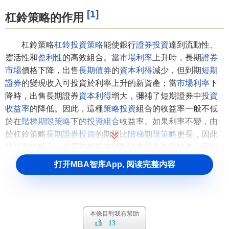
[1]
杠鈴策略的作用
杠鈴策略
杠鈴投資策略
能使銀行
證券投資
達到流動性、
靈活性和
盈利性
的高效組合。當
市場利率
上升時，長期
證券
市場
價格下降，出售
長期債券
的
資本利得
減少，但到期
短期
證券
的變現收入可投資於利率上升的新資產；當
市場利率
下
降時，出售長期證券
資本利得
增大，彌補了短期證券中
投資
收益率
的降低。因此，這種
策略投資
組合的收益率一般不低
於在
階梯期限策略
下的
投資組合
收益率。如果利率不變，由
於杠鈴策略
長期證券投資
的期限比
階梯期限策略
更長，因此
收益率
也較高，但是杠鈴策略短期證券的
收益率
較低。兩種
策略總收益的大小取決於
收益率曲線
的形狀。
打开MBA智库App, 阅读完整内容
杠鈴策略的優缺點
優點
本條目對我有幫助
13