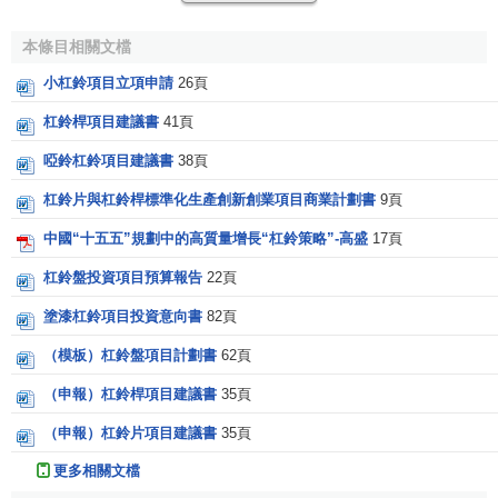
杠鈴策略最主要的優點在於，它可以抵消
利率波動
對銀
行證券投資
總收益
的影響。另外，其
短期投資
比重比較大，
本條目相關文檔
可以更好地滿足銀行
資金流
動性需要。
小杠鈴項目立項申請
26頁
缺點
杠鈴桿項目建議書
41頁
杠鈴策略的缺點在於，其交易的成本要高於階梯期限策
啞鈴杠鈴項目建議書
38頁
略，因為每當短期證券到期或長期證券到達預定期限以內，
杠鈴片與杠鈴桿標準化生產創新創業項目商業計劃書
9頁
銀行都要進入
證券市場
變現買賣。所以對銀行證券轉換能
力、交易能力和投資
經營能力
的要求較高，對於達不到這些
中國“十五五”規劃中的高質量增長“杠鈴策略”-高盛
17頁
要求的銀行來講，這種方法可能並不適用。
杠鈴盤投資項目預算報告
22頁
[2]
塗漆杠鈴項目投資意向書
82頁
杠鈴策略案例
（模板）杠鈴盤項目計劃書
62頁
杠鈴策略，是塔勒布在《
反脆弱
》一書中詳細介紹的，
（申報）杠鈴桿項目建議書
35頁
指在一個領域採取保守性策略，在另一個領域選擇開放性策
（申報）杠鈴片項目建議書
35頁
略，放棄中間路線，比如本職工作是公務員，兼職搖滾歌
手。
更多相關文檔