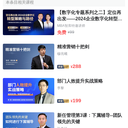
本条目相关课程
作為資產管理大師，塔勒布將杠鈴策略運用在資產配置
中，將90%的資產配置於幾乎沒有什麼風險的國債、貨幣基
【数字化专题系列之二】定位再
金上，小部分資產配置於一些可以在“
黑天鵝事件
”中獲利的高
出发——2024企业数字化转型策
風險期權產品上，前者給他帶來長期穩定收益，後者讓他在
略与路径
MBA智库特邀讲师
911、2008年的危機中大賺一筆。
99
免费
¥
有人認為，一部分保守，一部分激進，最後不是就抵消
精准营销十把剑
成中間路線了？實際上並非如此。
穆兆曦
為什麼很多人看到了機會卻不敢下手？一部分人是經驗
288
¥
不足，還有一些人是擔心做錯了虧損太大，所以看到機會猶
猶豫豫，直到非常確定了，才敢投入，但此時很可能已經不
部门人效提升实战策略
再具體合適的風險收益比了。
李黎
人性驅使我們喜歡中庸的選擇，喜歡尋找“既要又要”的平
199
¥
衡點，但在一個非常內捲的市場中，大部分人都這麼選擇的
話，中庸的機會總是風險收益比很差的機會，大家全部買到
新任管理第3课：下属辅导--团队
一起，最後都賺不到錢，就也是七虧二平一賺的由來。
领先的关键