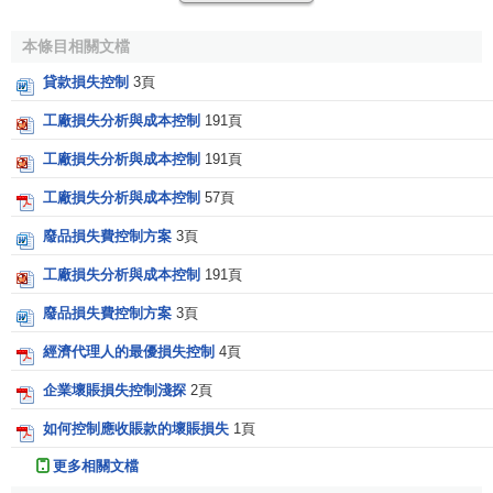
度上降低損失的嚴重性。在損失控制計劃系統中，預防計劃
本條目相關文檔
的內容最廣泛，具體措施最多，包括組織措施、管理措施、
合同措施、技術措施。
貸款損失控制
3頁
工廠損失分析與成本控制
191頁
組織措施的首要任務是明確各部門和人員在損失控制方
面的職責分工，以使各方人員都能為實施預防計劃而有效地
工廠損失分析與成本控制
191頁
配合；還需要建立相應的工作制度和會議制度；必要時，還
工廠損失分析與成本控制
57頁
應對有關人員（尤其是現場工人）進行
安全培訓
等。
廢品損失費控制方案
3頁
採取管理措施，既可採取風險分隔措施，將不同的風險
工廠損失分析與成本控制
191頁
單位分離間隔開來，將風險局限在儘可能小的範圍內，以避
免某一風險發生時，產生
連鎖反應
或互相牽連，如將木工
加
廢品損失費控制方案
3頁
工
場設在遠離辦公用房的位置；也可採取分散措施，通過增
經濟代理人的最優損失控制
4頁
加風險單位以減輕總體風險的壓力，達到共同分攤總體風險
的目的，如在涉外
工程結算
中採用多種貨幣組合的方式付
企業壞賬損失控制淺探
2頁
款，分散
匯率風險
。
如何控制應收賬款的壞賬損失
1頁
合同措施除了要保證整個建設工程總體合同結構合理、
更多相關文檔
不同合同之間不出現矛盾之外，要註意合同具體條款的嚴密