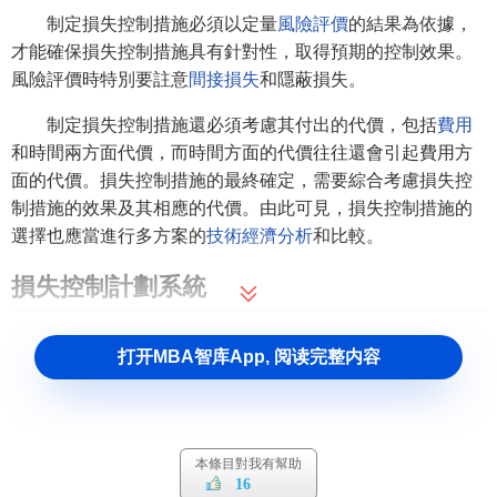
制定損失控制措施必須以定量
風險評價
的結果為依據，
才能確保損失控制措施具有針對性，取得預期的控制效果。
風險評價時特別要註意
間接損失
和隱蔽損失。
制定損失控制措施還必須考慮其付出的代價，包括
費用
和時間兩方面代價，而時間方面的代價往往還會引起費用方
面的代價。損失控制措施的最終確定，需要綜合考慮損失控
制措施的效果及其相應的代價。由此可見，損失控制措施的
選擇也應當進行多方案的
技術經濟分析
和比較。
損失控制計劃系統
就施工階段而言，該計劃系統一般應由預防計劃（有文
打开MBA智库App, 阅读完整内容
獻稱為安全計劃）、災難計劃和
應急計劃
三部分組成。
1．預防計劃
預防計劃的目的在於有針對性地預防損失的發生，其主
本條目對我有幫助
16
要作用是降低損失發生的概率，在許多情況下也能在一定程