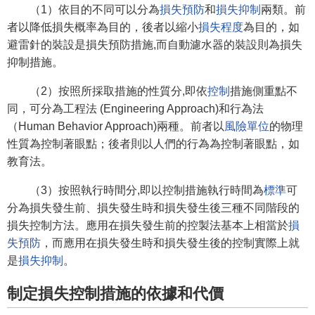
（1）依目的不同可以分為
損失預防
和
損失抑制
兩類。前
者以降低損失概率為目的，後者以縮小
損失程度
為目的，如
避雷針的裝設是損失預防措施,而自動濾水器的裝設則為損失
抑制措施。
（2）按照所採取措施的性質分,即依
控制
措施側重點不
同，可分為工程法 (Engineering Approach)和行為法
（Human Behavior Approach)兩種。前者以
風險單位
的物理
性質為控制著眼點；後者則以人們的行為為控制著眼點，如
教育法。
（3）按照執行時間分,即以控制措施執行時間為
標準
可
分為損失發生前、損失發生時和損失發生後三種不同階段的
損失控制方法。應用在損失發生前的控製法基本上相當於
損
失預防
，而應用在損失發生時和損失發生後的控制實際上就
是
損失抑制
。
制定損失控制措施的依據和代價