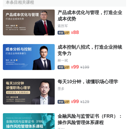
本条目相关课程
性，並作出與
特定風險
相應的規定，如要求承包商加強履約
产品成本优化与管理，打造企业
保證和
預付款
保證等。
成本优势
技術措施時在建設
工程施工
過程中常用的預防損失措
索胜军
88
施，如地基加固、周圍建築物防護、材料檢測等。與其他幾
¥
方面措施相比，技術措施的顯著特征是必須付出費用和時間
兩方面的代價，應當慎重比較後選擇。
成本控制八招式，打造企业持续
竞争力
2．災難計劃
林一斌
99
199
¥
¥
災難計劃是一組事先編製好的、目的明確的工作程式和
具體措施，為現場人員提供明確的行動指南，使其在各種嚴
每天10分钟，读懂职场心理学
重的、惡性的緊急事件發生後，不至於驚慌失措，也不需要
墨多
臨時討論研究應對措施，可以做到從容不迫、及時、妥善地
處理，從而減少人員傷亡以及財產和經濟損失。
99
129
¥
¥
災難計劃是針對嚴重
風險事件
制定的，其內容應滿足以
金融风险与监管证书（FRR）：
下要求：
操作风险管理体系课程