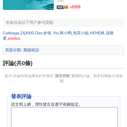
（1）安全撤離現場人員；
王钊
699
¥
（2）援救及處理傷亡人員；
本条目由以下用户参与贡献
（3）控制事故的進一步發展，最大限度地減少
資產
和環
境損害；
Cabbage
,
Zfj3000
,
Dan
,
鲈鱼
,
Yixi
,
咪小鸭
,
泡芙小姐
,
HEHE林
,
连晓
雾
,
essilco
.
（4）保證受影響區域的安全儘快恢復正常。
頁面分類
:
風險術語
災難計劃在嚴重風險事件發生或即將發生時付諸實施。
評論(共0條)
3．
應急計劃
提示:評論內容為網友針對條目"
損失控制
"展開的討論，與本站觀點立場無
應急計劃
是在
風險損失
基本確定後的處理計劃，其宗旨
關。
是使因嚴重風險事件而中斷的工程實施過程儘快全面恢復，
並減少進一步的損失，使其影響程度減至最小。應急計劃不
發表評論
僅要制定所要採取的相應措施，而且要規定不同工作部門相
請文明上網，理性發言並遵守有關規定。
應的職責。
應急計劃應包括的內容：調整整個建設工程的
施工進度
計劃
，並要求各
承包商
相應調整各自的施工進度計劃；調整