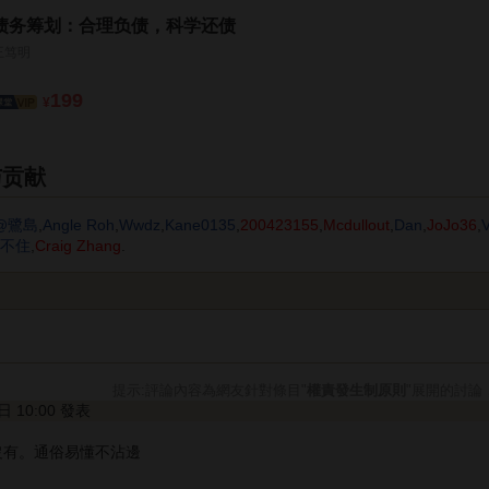
债务筹划：合理负债，科学还债
王笃明
199
¥
与贡献
°@鷺島
,
Angle Roh
,
Wwdz
,
Kane0135
,
200423155
,
Mcdullout
,
Dan
,
JoJo36
,
V
不住
,
Craig Zhang
.
提示:評論內容為網友針對條目"
權責發生制原則
"展開的討論
8日 10:00 發表
沒有。通俗易懂不沾邊