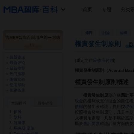
首页
专题
分类
條目
討論
編輯
權責發生制原則
最新資訊
(重定向自
应收应付制
)
最新评论
最新推荐
權責發生制原則（Accrual Bas
热门推荐
编辑实验
權責發生制原則概述
使用帮助
创建条目
權責發生制原則
亦稱
應計基
現金
的權利或支付現金的責任權
本周推荐
最多推荐
債權
的發生來確認；費用按
現金
債券
按照權責發生制原則，凡是本期
飲料
入和費用處理；凡是不屬於當期
經濟學
屬於
會計要素
確認計量方面的要
馬克斯·韋伯
Facebook公司