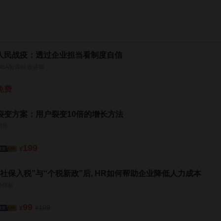
人民战疫：透过企业担当看制度自信
MBA智库特邀讲师
免费
裂变方案：用户裂变10倍的增长方法
周导
199
¥
“社保入税”与“个税新政”后, HR如何帮助企业降低人力成本
梁伟权
99
199
¥
¥