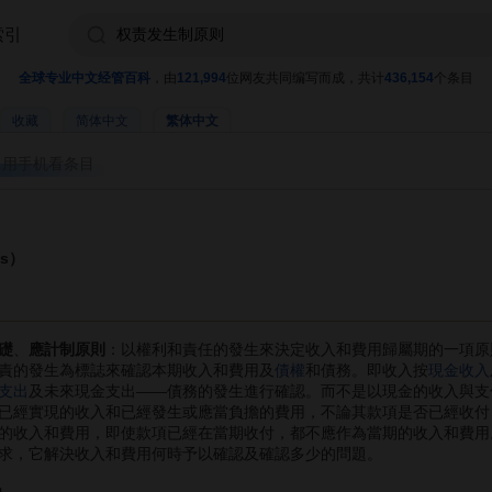
索引
全球专业中文经管百科
，由
121,994
位网友共同编写而成，共计
436,154
个条目
收藏
简体中文
繁体中文
用手机看条目
is）
礎
、
應計制原則
：以權利和責任的發生來決定收入和費用歸屬期的一項原
責的發生為標誌來確認本期收入和費用及
債權
和債務。即收入按
現金收入
支出
及未來現金支出――債務的發生進行確認。而不是以現金的收入與支
已經實現的收入和已經發生或應當負擔的費用，不論其款項是否已經收付
的收入和費用，即使款項已經在當期收付，都不應作為當期的收入和費用
求，它解決收入和費用何時予以確認及確認多少的問題。