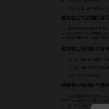
損
，
成本
無力消化
待攤費用
，也
從收入和支出兩個方面綜合分
權責發生制原則的適
權責發生制在反映企業的經營
業，在
資產負債表
上卻可能沒有
分反映為債權債務。為提示這種
權責發生制和收付實
1.計算出來的收入和費用金
2.計算出來的盈虧數字的準
3.會計核算不完全相同。
權責發生制和收付實
權責發生制和
收付實現制
在
售產品一批價值5 000元，
入，另一方面現款也已收到，亦