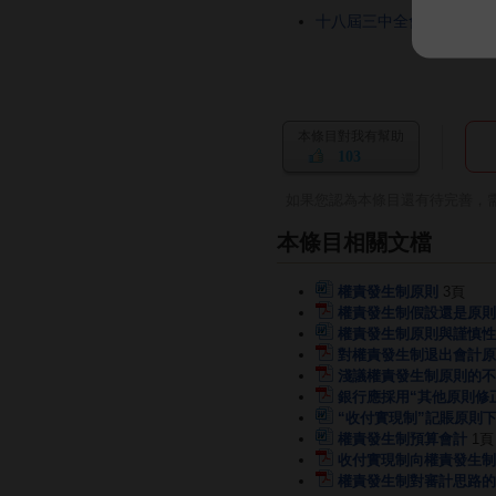
十八屆三中全會或討論政
本條目對我有幫助
103
如果您認為本條目還有待完善，
本條目相關文檔
權責發生制原則
3頁
權責發生制假設還是原則
權責發生制原則與謹慎性
對權責發生制退出會計原
淺議權責發生制原則的不
銀行應採用“其他原則修
“收付實現制”記賬原則
權責發生制預算會計
1頁
收付實現制向權責發生制
權責發生制對審計思路的