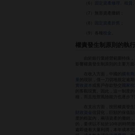
（6）
固定資產修理
、
租賃
（7）無形資產攤銷；
（8）
固定資產折舊
；
（9）各種
稅金
。
權責發生制原則的執
由於銀行業經營範圍特殊，
影響權責發生制原則的主要方面
在收入方面，中國的
國有商
量
的現狀，僅一刀切地規定逾期
實收資本
或客戶存款墊交
國家稅
的客觀現實。因此，這一制度的
糧，而且抵禦風險能力也逐步下
在支出方面，按照權責發生
財政資金
信貸化，巨額的保值貼
度的框架內，兩項資產的攤銷，
的，要求以不短於10年的時間
處即使有大量利潤，本年成本完