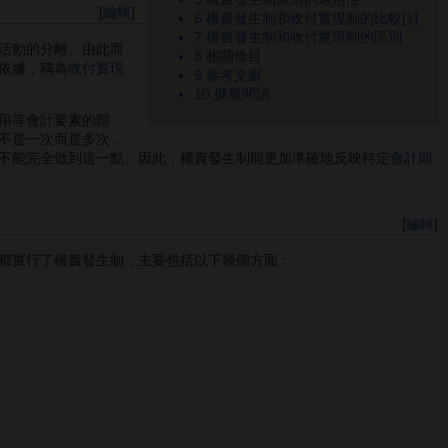
[
編輯
]
6
權責發生制和收付實現制的比較[1]
7
權責發生制和收付實現制的區別
活動的分離。由此而
8
相關條目
依據，稱為
收付實現
9
參考文獻
10
擴展閱讀
用等會計要素的歸
不是一次而是多次，
不能完全做到這一點。因此，權責發生制能更加準確地反映特定
會計期
[
編輯
]
都實行了權責發生制，主要包括以下幾個方面：