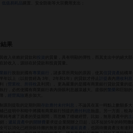
、
低值易耗品
購置、安全防衛等大宗費用支出；
行結果
其收入依賴於貸款和
投資
的質量，具有明顯的彈性，而其支出中的絕大部
在於收入，源頭在於貸款和投資質量。
業銀行
脫胎於國有
專業銀行
，諸多眾所周知的原因，使其
信貸資產
結構單
半年以上（以前曾經為 3年、2年和1年）的貸款才停止
計提
表內
應收利息
利（
營業稅
、
所得稅
及利潤）。更為嚴重的是國有商業銀行貸款質量的提
執行，必然使國有商業銀行表內掛賬利息越滾越大。虛假的
繁榮
和巨額的
降，
經營風險
逐步加大。
制原則提取的定期到期
存款
應付未付利息
，不論其在某一時點上數額多大
補已從明中和暗中將國有商業銀行預提的
應付利息
蝕盡。另一方面，較為
單純考慮了資產的受益期間，而忽略了穩健經營。比如，無形資產中的
土
攤銷；
遞延資產
中的
開辦費
要求從企業開辦之日起，以不短於5年的時間攤
全可以消化已經掛賬待攤的無形資產和
遞延資產
，也因待攤資產沒有達到