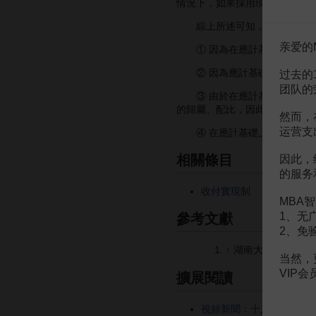
情況下，如果採用現金收付基礎
綜上所述可知，採用應計基礎
亲爱的
① 因為在應計基礎上存在費
② 因為應計基礎和現金收付
过去的
团队的
③ 由於在應計基礎上是以應
的歸屬、配比，因此，計算出來
然而，
运营支
④ 在應計基礎上期末對賬簿
相關條目
因此，
的服务
收付實現制
MBA智
1、无
參考文獻
2、免
↑
湖南大學.基礎會計
当然，
VIP
擴展閱讀
視頻新聞：十八屆三中全