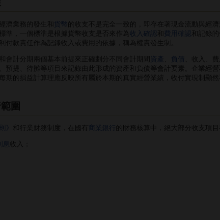
據
經濟業務的發生和
貨幣
的收支不是完全一致的，即存在著現金流動與經濟
標準，一個標準是根據貨幣收支是否來作為
收入確認
和
費用確認
和記錄的
利付款責任作為記錄收入或費用的依據，稱為權責發生制。
和會計分期兩個基本前提來正確劃分不同會計期間
資產
、
負債
、收入、費
、預提、待攤等項目來記錄由此形成的資產和負債等會計要素。企業經營
每期的損益計算理應反映所有屬於本期的真實經營業績，收付實現制顯然
行範圍
則》
和行業財務制度，在國有
商業銀行
的財務核算中，絕大部分收支項目
利息
收入；