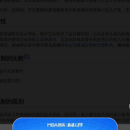
要強制攤銷。在這種原則的指導下，國有商業銀行實際上可以不受限制地
析，超前的、不切實際的實施權責發生制使國有商業銀行收入不實，支
用性
業績時有其合理性，幾乎完全取代了收付實現制；但在反映企業的財務
相應的變現資金而陷入
財務困境
。這是由於權責發生制把應計的收入和費
情況，應編製以收付實現製為基礎的
現金流量
或
財務狀況變動表
。彌補權
[1]
現制的比較
額不完全相同；
確程度不同；
現制的區別
處理收入和費用時的原則是不同的，所以同一會計事項按不同的會計處理
貨款已收存銀行，這項經濟業務不管採用應計基礎或現金收付基礎，5O00
應當列作本期收入，這時就表現為兩者的一致性。但在另外的情況下兩者