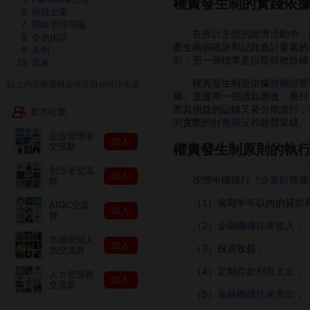
權責發生制的實踐依
南韓企業
戰略管理理論
在
會計主體
的
經濟
活動中，
交易術語
產生兩個確診和記錄會計要素的
朱明
制
；另一個標準是以取得收款權
流家
權責發生制是依據
持續經營
以上内容根据网友推荐自动排序生成
屬。並運用一些諸如應收、應付
而其損益的記錄又要分期進行，
官方社群
間
實際的
財務狀況
和經營業績。
企业管理者
加入
交流群
權責發生制原則的執
创业者交流
加入
按照中國現行
《企業財務通
群
（1）逾期半年以內的貸款
AIGC交流
加入
群
（2）
金融機構往來收入
；
市场营销人
加入
（3）投資收益；
员交流群
（4）定期
存款利息支出
；
人力资源师
加入
交流群
（5）
金融機構往來支出
；