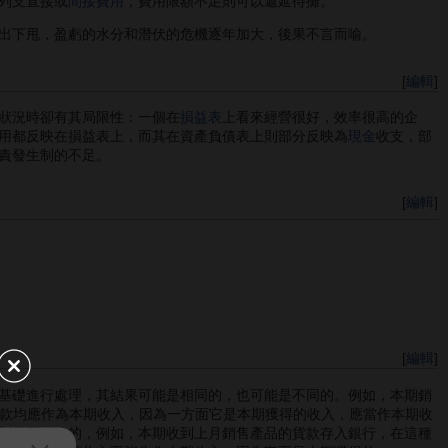
列支直接或
間接費用
，費用限額不足則可以遞延待攤。
出下甩，盈虧的水分和潛伏的危機逐年加大，後果不言而喻。
[
編輯
]
狀況時卻有其局限性：一個在
損益表
上看來經營很好，效率很高的企
用都反映在損益表上，而其在資產負債表上則部分反映為
現金
收支，部
責發生制的不足。
[
編輯
]
[
編輯
]
基礎進行處理，其結果可能是相同的，也可能是不同的。例如，本期銷
元貨款均應作為本期收入，因為一方面它是本期獲得的收入，應當作本期收
則是不一致的，例如，本期收到上月銷售產品的貨款存入銀行，在這種