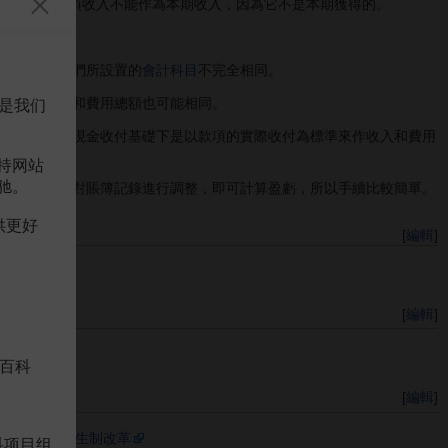
基礎，則此項收入不能作為本期收入，因為它不是本期獲得的。
行核算時他們所設置的
會計科目
不完全相同。
計算的收入和費用總額也可能相同。
是我们
準確。而在現金收付基礎下是以款項的實際收付為標準來作收入和費用
持网站
驰。
上期末不要對賬簿記錄進行調整，即可計算盈虧，所以手續比較簡單。
供更好
[
編輯
]
[
編輯
]
百科
[
編輯
]
現制向權責發生制改革
科项目组