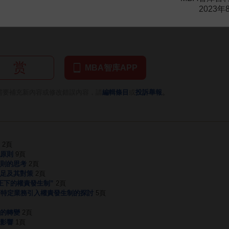
2023年
府會計制度改革
赏
MBA智库APP
。
需要補充新內容或修改錯誤內容，請
編輯條目
或
投訴舉報
2頁
原則
9頁
則的思考
2頁
足及其對策
2頁
正下的權責發生制”
2頁
下特定業務引入權責發生制的探討
5頁
的轉變
2頁
影響
1頁