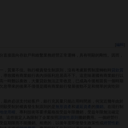
[
編輯
]
分直接面向存款戶和維繫業務經營正常運轉，具有明顯的剛性。因而，
一，質量不佳。執行權責發生制原則，沒有考慮新舊制度轉軌時
貸款質
，導致國有商業銀行表內掛賬利息居高不下。這意味著國有商業銀行以
高一時難以奏效，大量貸款無法正常收息，已成為今後相當長一個時期
欠息帶來的後果不僅僅是國有商業銀行發展後勁不足和簡單的寅吃卯
，最終必須支付給客戶，銀行充其量只能占用時間差，何況近幾年由於
明顯受制於權責發生制原則的是
無形資產
和
遞延資產
的
攤銷
。在現行制
地使用權
、專利技術等要求嚴格按受益年限攤銷，受益年限無法確定
銷。這些規定人為限制了企業按照
謹慎性原則
攤銷費用。一個經營行、
受益期限而不能攤銷。相應的，以後年度即使發生政策性或
經營性虧