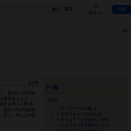
登录
百科VIP
工具▼
[
編輯
]
目錄
則。是指以實質收到
及未來現金收入――
[
隱藏
]
付來確認收入費用。
1
權責發生制原則概述
，都應作為當期的收
2
權責發生制的實踐依據
。因此，權責發生制
3
權責發生制原則的執行範圍
4
權責發生制原則的執行結果
5
權責發生制原則的適用性