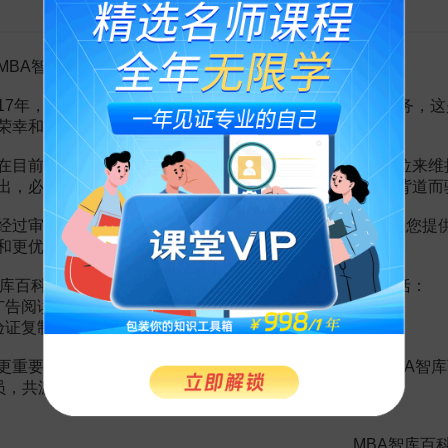
告MBA智库百科用户的一封信
，這筆貨款應當作為本期的收入。因為現款是本期收到的，如果採用應計
和現金收付基礎有以下不同：
MBA智库百科用户：
用的待攤和預提問題等，而在現金收付基礎上不存在這些問題，所以在進
基礎確定收入和費用的原則不同，因此，它們即使是在同一時期同一業務
17年，百科频道一直以免费公益的形式为大家提供知识服务，这
荣幸和骄傲。
收應付為標準來作收入和費用的歸屬、配比，因此，計算出來的盈虧較為
的盈虧不夠準確。
在目前越来越严峻的经营挑战下，单纯依靠不断增加广告位来维
出，必然会越来越影响您的使用体验，这也与我们的初衷背道而
記錄進行調整之後才能計算盈虧，所以手續比較麻煩，而在現金收付基礎
经过审慎地考虑，我们决定推出VIP会员收费制度，以便为您提
和更优质的内容。
库百科VIP会员（9.9元 / 年，
点击开通
），您的权益将包括：
广告阅读；
验证复制。
之學.第三章會計迴圈——處理基礎、程式內容 第一節 會計處理
更重要的是长期以来您对百科频道的支持。诚邀您加入MBA智库
会员，共渡难关，共同见证彼此的成长和进步！
會或討論政府會計制度改革：未來我國的政府會計制度將進一步從收付實
MBA智库百