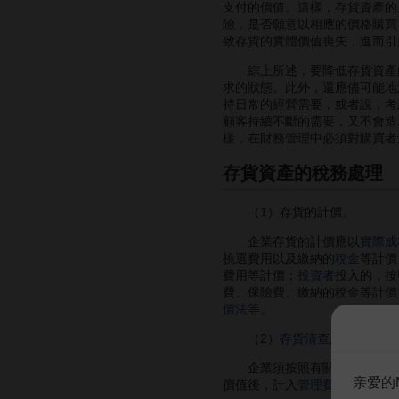
支付的價值。這樣，存貨資產的
險，是否願意以相應的價格購買
致存貨的實體價值喪失，進而引
綜上所述，要降低存貨資產的
求的狀態。此外，還應儘可能地
持日常的經營需要，或者說，考
顧客持續不斷的需要，又不會造
樣，在財務管理中必須對購買者
存貨資產的稅務處理
（1）存貨的計價。
企業存貨的計價應以
實際成
挑選費用以及繳納的
稅金
等計價
費用等計價；
投資者
投入的，按
費、保險費、繳納的稅金等計價
價法
等。
（2）
存貨清查
及盤存。
企業須按照有關規定，定期或
亲爱的
價值後，計入
管理費用
；盤盈的