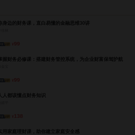
你身边的财务课，直白易懂的金融思维30讲
许佳林
99
¥
掌握财务必修课：搭建财务管控系统，为企业财富保驾护航
张金宝
99
¥
人人都该懂点财务知识
汤婧平
138
¥
实用家庭理财课，助你建立家庭安全感