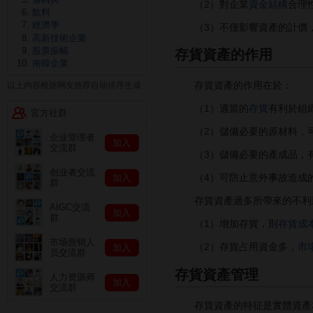
（2）對企業
資金結構
合理
飲料
經濟學
（3）不僅影響資產的計價
高新技術企業
股票振幅
存貨資產的作用
南韓企業
存貨資產的作用在於：
以上内容根据网友推荐自动排序生成
（1）適當的
存貨
有利於組
官方社群
（2）儲備必要的原材料，可
企业管理者
加入
交流群
（3）儲備必要的產成品，有
创业者交流
（4）可防止意外事故造成的
加入
群
存貨資產過多所帶來的不利
AIGC交流
加入
群
（1）增加存貨，則
存貨成
市场营销人
（2）存貨占用資金多，
市
加入
员交流群
存貨資產管理
人力资源师
加入
交流群
存貨資產的特征是實體資產