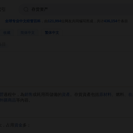
索引
全球专业中文经管百科
，由
121,994
位网友共同编写而成，共计
436,154
个条目
收藏
简体中文
繁体中文
条目
營
過程中，為
銷售
或耗用而儲備的
資產
。存貨資產包括
原材料
、燃料、
在
外購商品
等內容。
大，占用
資金
多；