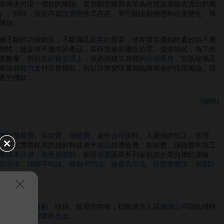
及時支付這一價款的風險。是否願意購買表現為存貨資產能否賣出的風
）；同時，由於存貨以
實物
形式存在，有可能由於物理和化學變化，導
增加。
續不斷的功能
創新
，不斷滿足
顧客
的需要，使存貨資產始終處於供不應
關性，越是供不應求的產品，其存貨越是趨近於零。儘管如此，為了維
產數量，所以在
財務管理
上，就必須建立存貨的
合理庫存
，它既能滿足
有沒有
能力
支付存貨價款，所以存貨變現還面臨購買者的信用風險。這
產的價款。
[
編輯
]
價
加
運輸費
、
裝卸費
、
保險費
、途中
合理損耗
、入庫前的
加工
。整理、
，按照實際耗用的原材料或者
半成品
加運輸費、裝卸費、保險費和加工
際成本計價
；
接受捐贈
的，按照
發票
賬單所列金額加企業負擔的運輸
先出法
、
加權平均法
。
移動平均法
、
後進先出法
、
分批實際法
、
個別計
查。對企業
盤虧
、毀損、報廢的存貨，扣除過失人或
保險公司
賠款殘料
值後，計入
營業外支出
。