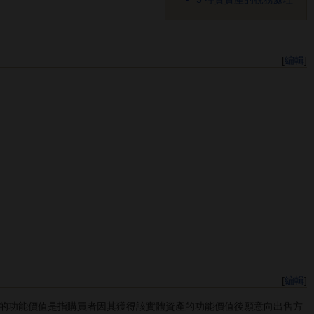
[
編輯
]
[
編輯
]
的功能價值是指購買者因其獲得該實體資產的功能價值後願意向出售方