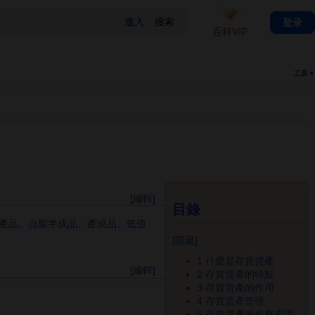
登录
百科VIP
工具▼
[
編輯
]
目錄
產品
、
自製半成品
、
產成品
、
低值
[
隱藏
]
1
什麼是存貨資產
[
編輯
]
2
存貨資產的特點
3
存貨資產的作用
4
存貨資產管理
5
存貨資產的稅務處理