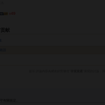
汪凡
49
¥
与贡献
姐
.
術語
提示:評論內容為網友針對條目"
存貨資產
"展開的討論，
守有關規定。