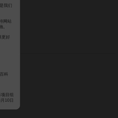
是我们
持网站
驰。
供更好
百科
科项目组
8月10日