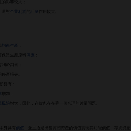
性的影響較大；
，還對
企業利潤
的
計量
作用較大。
織
均衡生產
；
保證生產原料
供應
；
利於銷售；
停產損失。
影響有：
本
增加；
場風險
增大，因此，存貨也存在著一個合理的數量問題。
本身具有
價值
，並且通過出售實體資產的價值實現其功能價值，存貨資產