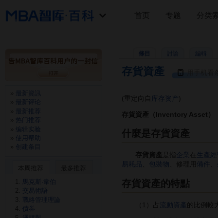
首页
专题
分类
條目
討論
編輯
存貨資產
用手机看
最新資訊
(重定向自
库存资产
)
最新评论
最新推荐
存貨資產（Inventory Asset）
热门推荐
编辑实验
什麼是存貨資產
使用帮助
创建条目
存貨資產
是指
企業
在
生產經
易耗品
、
包裝物
、修理用
備件
、
本周推荐
最多推荐
存貨資產的特點
馬克斯·韋伯
交易術語
戰略管理理論
（1）占
流動資產
的比例較
債券
邏輯與