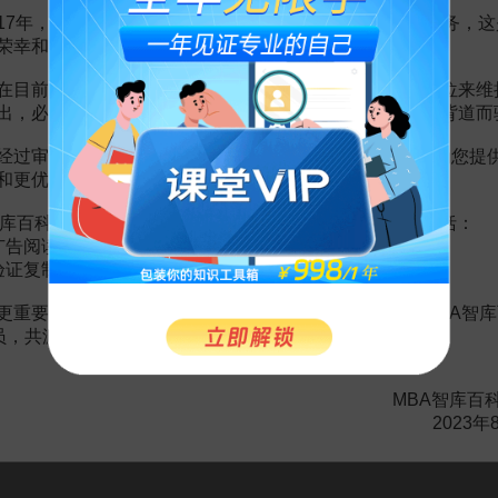
17年，百科频道一直以免费公益的形式为大家提供知识服务，这
荣幸和骄傲。
在目前越来越严峻的经营挑战下，单纯依靠不断增加广告位来维
赏
MBA智库APP
出，必然会越来越影响您的使用体验，这也与我们的初衷背道而
经过审慎地考虑，我们决定推出VIP会员收费制度，以便为您提
。
需要補充新內容或修改錯誤內容，請
編輯條目
或
投訴舉報
和更优质的内容。
库百科VIP会员（9.9元 / 年，
点击开通
），您的权益将包括：
广告阅读；
存貨
24頁
验证复制。
9頁
更重要的是长期以来您对百科频道的支持。诚邀您加入MBA智库
資產存貨
23頁
会员，共渡难关，共同见证彼此的成长和进步！
3頁
資比較研究
4頁
資比較研究
4頁
MBA智库百
0頁
2023年
貨
80頁