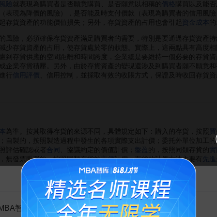
風險
就表現為購買者是否願意購買、是否願意以相稱的
價格
購買以及能否
（表現為降價的風險），是否能及時支付價款（表現為購買者的信用風險
起存貨資產的功能價值損失；另外，存貨資產的占用也會引起
資金成本
的
風險，必須確保存貨資產滿足購買者的需要，特別是要通過存貨資產持
減少存貨資產的占用，使存貨處於零的狀態。實際上，這兩點具有高度相
慮到存貨供應的空間距離和時間跨度，企業總是要維持一個必要的存貨資
成企業存貨積壓。另外，由於存貨資產的變現還涉及到購買者願不願意和
進行
信用評價
、信用控制，並採取有效的收賬方式，保證及時收回存貨資
本
為準。按其取得存貨的來源不同，具體規定如下：購入的存貨，按照
買
；自製的，按照製造過程中發生的各項實際支出計價；委托外單位加工的
照評估確認或者
合同
、協議約定的價值計價；
盤盈
的，按照同類存貨的
實
，無發票賬單的，按照同類存貨的
市價
計價。存貨的計價方法主要有
先進
告MBA智库百科用户的一封信
不定期對存貨進行清查
盤點
，至少在年度終了前進行一次全面的盤點清
MBA智库百科用户：
存貨沖減管理費用。屬於
非常損失
的存貨，在扣除保險公司賠款和殘料價