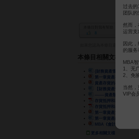
过去的
团队的
然而，
本條目對我有幫助
运营支
8
因此，
如果您認為本條目還有待完善，
的服务
本條目相關文檔
MBA智
1、无
{財務資產管理}第章資產
2、免
第一章資產存貨
210頁
資產存貨的核算及概念
7
当然，
【財務資產管理 】第章
VIP
--------資產類——存貨
4
存貨抵押和基於資產的融
存貨抵押和基於資產的融
第一章資產第四節存貨
6
第一章資產(4)存貨
21頁
MBA《會計學》資產--存
更多相關文檔