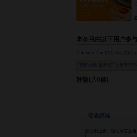
本条目由以下用户参
Cabbage
,
Dan
,
鲈鱼
,
Yixi
,
泡芙小
頁面分類
:
資產管理
|
生產管理
評論(共0條)
發表評論
請文明上網，理性發言並遵