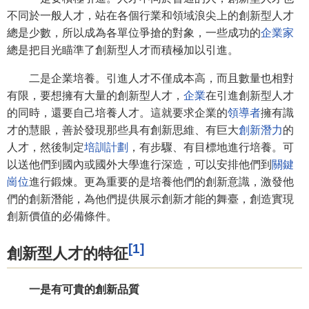
不同於一般人才，站在各個行業和領域浪尖上的創新型人才
總是少數，所以成為各單位爭搶的對象，一些成功的
企業家
總是把目光瞄準了創新型人才而積極加以引進。
二是企業培養。引進人才不僅成本高，而且數量也相對
有限，要想擁有大量的創新型人才，
企業
在引進創新型人才
的同時，還要自己培養人才。這就要求企業的
領導者
擁有識
才的慧眼，善於發現那些具有創新思維、有巨大
創新潛力
的
人才，然後制定
培訓計劃
，有步驟、有目標地進行培養。可
以送他們到國內或國外大學進行深造，可以安排他們到
關鍵
崗位
進行鍛煉。更為重要的是培養他們的創新意識，激發他
們的創新潛能，為他們提供展示創新才能的舞臺，創造實現
創新價值的必備條件。
[1]
創新型人才的特征
一是有可貴的創新品質