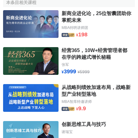
重要作用。
本条目相关课程
新商业进化论，25位智囊团助你
四是有超前的創新思維
掌舵未来
創新思維是創新的基本前提，創新型人才具備
思維方式
MBA特聘讲师团
198
的前瞻性、獨創性、靈活性等良好
思維品質
，才能
保證
在對
¥
事物進行分析、綜合和判斷時做到獨闢蹊徑。
经营365，10W+经营管理者都
五是有豐富的創新知識
在学的跨越式增长秘籍
张军
創新是對已有手口識的發展，在人類壬口識越來越豐富
3999
5999
¥
¥
和深奧的今天，要求創新型人才的手口識結構既有廣度，又
有深度。因此，創新型人才須具有廣博而精深的文化內涵，
从战略到绩效加速布局，战略新
既要有深厚而扎實的基礎知識，瞭解相鄰學科及必要的橫向
型产业转型落地
學科壬口識，又要精通自己專業並能掌握所從事學科專業的
MBA智库特邀讲师
最新科學成就和發展趨勢，這是從事創新研究的必要條件。
9.9
¥
只有通過手口識的不斷積累才能用更為寬廣的眼界進行創新
實踐。創新型人才擁有的
信息量
越大，文化素養越高，思路
创新思维工具与技巧
便越開闊。同時，完備的壬口識結構使他們具有料學綜合
谢瑞宝
化、一體化意識，有助於增強
綜合思維
能力和
創新能力
。