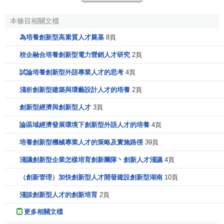
鬥，鍥而不捨，遭到阻撓和誹謗不氣餒，遇到挫折和挫敗不
本條目相關文檔
退卻，犧牲
個人利益
也在所不惜，不達目的誓不罷休，不自
暴自棄，不輕言放棄。只有具備了這樣的創新意志，才能不
為培養創新型高素質人才奠基
8頁
斷戰勝創新活動中的種種困難，最終實現理想的創新效果。
校企融合培養創新型電力營銷人才研究
2頁
三是有敏銳的創新觀察
試論培養創新型外語專業人才的思考
4頁
歷史上的
科學發現
和技術突破，無一不是創新的結果。
淺析創新型建築與環藝設計人才的培養
2頁
從這個意義上講，創新就是發現，而且是突破，哇的發現。
創新型經濟與創新型人才
3頁
要實現突破，哇的發現，就要求創新型人才必須具有敏銳的
論區域經濟發展環境下創新型外語人才的培養
4頁
觀察能力、深刻的洞察能力、見微知著的直覺能力和一觸即
發的靈感和頓悟，不斷地將觀察到的事物與已掌握的壬口識
培養創新型機械專業人才的策略及實施路徑
39頁
聯繫起來，發現事物之間的必然聯繫，及時地發現別人沒有
淺議創新型企業怎樣培育創新團隊丶創新人才淺議
4頁
發現的東西。創新型人才的觀察力同時還應當是準確的，能
夠入木三分，發現事物的真諦，具有善於在於常中求不尋常
（創新管理）加快創新型人才開發建設創新型湖南
10頁
的創新觀察能力。壺水滾沸使瓦特發明瞭蒸汽機，蘋果落地
淺談創新型人才的創新培育
2頁
使牛頓創立了“萬有引力”說，帶細齒的野草劃破了魯班的手指
更多相關文檔
使他發明瞭鋸，無不證明瞭敏銳的創新觀察能力在創新中的