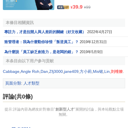
39.9
99
¥
¥
六是有科學的創新實踐
創新的過程是遵循科學，依據事物的客觀規律進行探索
本條目相關資訊
的過程，任何一種創新都不能有半點馬虎和
空想
，因此，創
專註力，才是拉開人與人差距的關鍵（好文收藏）
2022年4月27日
新型人才必須具有嚴謹而求實的工作作風，嚴格遵循事物的
致管理者：我為什麼勸你珍惜「叛逆員工」？
2019年12月31日
客觀規律，從實際出發，以科學的態度進行創新實踐。冬暖
式蔬菜大棚的發明人、
社會主義新農村建設
的重大典型、山
為什麼說「員工缺乏創造力，是老闆的錯」？
2019年5月9日
東省壽光市三元未村黨支部書記王樂義同志，在創建冬暖式
本条目由以下用户参与贡献
蔬菜大棚之初，為了求證大棚的最佳地理朝向，用羅盤連續
Cabbage
,
Angle Roh
,
Dan
,
Zfj3000
,
jane409
,
方小莉
,
Mis铭
,
Lin
,
刘维燎
.
兩年觀測當地的光照情況，最後提出了本地區的大棚最佳朝
向為正南偏西5度的理論，來自北京的專家都贊嘆說，“地理
頁面分類
:
人才類型
學上的專題被一個土專家鑽研透了”。在帶領群眾發展蔬菜生
產的過程中，也正是基於他這種嚴謹科學的創新實踐，才使
評論(共0條)
他得以不斷改進種植模式，並相繼研發了立體種植、無土栽
培等20多項蔬菜種植新技術，從而由一個土生土長的普通農
提示:評論內容為網友針對條目"
創新型人才
"展開的討論，與本站觀點立場
無關。
民，站到了農業科技的最前沿。