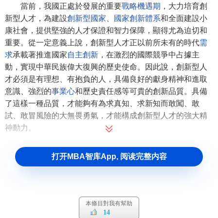
當前，我國正處於發展的重要
戰略機遇期
，大力培育創
新型人才，為建設
創新型國家
、
國家創新體系
和全面建設小
康社會，提供堅強的人才保證和智力保障，顯得尤為迫切和
重要。從一定意義上說，創新型人才正以前所未有的時代
需
求
承載著推進國家
自主創新
，在激烈的國際競爭中占據主
動，實現中華民族偉大復興的歷史使命。因此說，創新型人
才必須是有理想、有抱負的人，具備良好的獻身精神和進取
意識、強烈的
事業心
和歷史責任感等可貴的創新品質。具備
了這樣一種品質，才能夠有為求真知、求新知而敢闖、敢
試、敢冒風險的大無畏勇氣，才能構成創新型人才的強大精
神動力。
二是有堅韌的創新意志
打开MBA智库App, 阅读完整内容
創新是一個探索未知領域和對已知領域進行破舊立新的
過程，充滿各種阻力和風險，可能遇到重重的困難、
挫折
甚
至失敗。人類科學技術發展到今天，要獲得每一點進步相當
本條目對我有幫助
困難。因此，創新型人才每前進一步都是
需要
非凡的膽識和
14
堅忍不拔的毅力，為了既定的目標必須始終不懈地進行奮