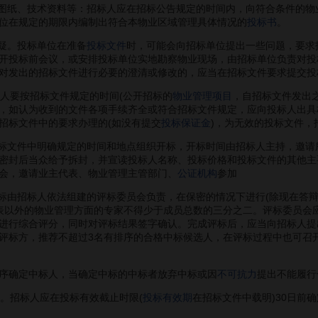
图纸、技术资料等：招标人应在招标公告规定的时间内，向符合条件的物
位在规定的期限内编制出符合本物业区域管理具体情况的
投标书
。
疑。投标单位在准备
投标文件
时，可能会向招标单位提出一些问题，要求
开投标前会议，或安排投标单位实地勘察物业现场，由招标单位负责对投
对发出的招标文件进行必要的澄清或修改的，应当在招标文件要求提交投
人要按招标文件规定的时间(公开招标的
物业管理项目
，自招标文件发出
，如认为收到的文件各项手续齐全或符合招标文件规定，应向投标人出具
招标文件中的要求办理的(如没有提交
投标保证金
)，为无效的投标文件，
标文件中明确规定的时间和地点组织开标，开标时间由招标人主持，邀请
密封后当众给予拆封，并宣读投标人名称、投标价格和投标文件的其他主
会，邀请业主代表、物业管理主管部门、
公证机构
参加
由招标人依法组建的评标委员会负责，在保密的情况下进行(除现在答辩
表以外的物业管理方面的专家不得少于成员总数的三分之二。评标委员会
进行综合评分，同时对评标结果签字确认。完成评标后，应当向招标人提
评标方，推荐不超过3名有排序的合格中标候选人，在评标过程中也可召
确定中标人，当确定中标的中标者放弃中标或因
不可抗力
提出不能履行
。招标人应在投标有效截止时限(
投标有效期
在招标文件中载明)30日前