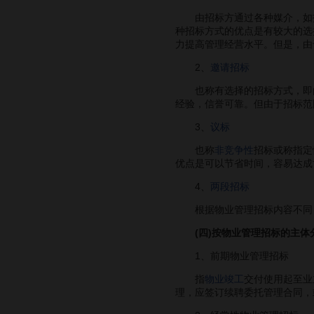
由招标方通过各种媒介，如报
种招标方式的优点是有较大的选
力提高管理经营水平。但是，由
2、
邀请招标
也称有选择的招标方式，即由
经验，信誉可靠。但由于招标范
3、
议标
也称
非竞争性
招标或称指定
优点是可以节省时间，容易达成
4、
两段招标
根据物业管理招标内容不同，
(四)按物业管理招标的主体
1、前期物业管理招标
指
物业竣工
交付使用起至业
理，应签订续聘委托管理合同，