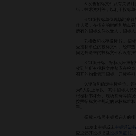
5.发售招标文件及有关设计
纸，技术资料等，以利于投标单
6.组织投标单位现场勘察答
作人员，在指定的时间和地点召
所有的招标文件收受人，招标人
7.接收和收存投标书 。招标
受投标单位的投标文件。经审查
间之外送来的投标文件和没有按
8.组织开标。招标人应按招
收到的所有投标文件都应在检查
召开的物业管理招标、开标答辩
9.评价和确定中标单位。评标
为5人以上单数，其中招标人代
根椐标书评分、现场答辩等情况
按照招标文件规定的评标标准和
重。
招标人按照中标候选人的排序
10发出中标或未
中标通知书
应返还其投标书及
投标保证书
。