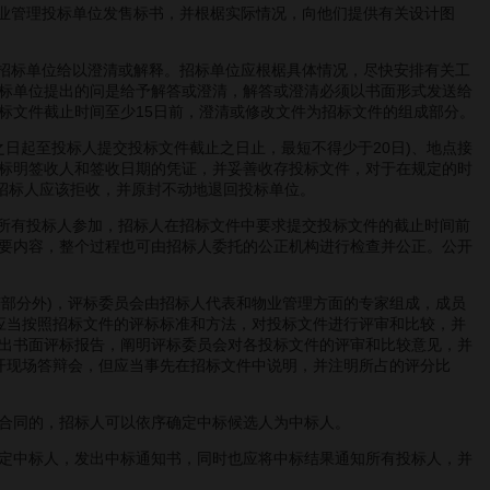
业管理投标单位发售标书，并根椐实际情况，向他们提供有关设计图
招标单位给以澄清或解释。招标单位应根椐具体情况，尽快安排有关工
标单位提出的问是给予解答或澄清，解答或澄清必须以书面形式发送给
标文件截止时间至少15日前，澄清或修改文件为招标文件的组成部分。
之日起至投标人提交投标文件截止之日止，最短不得少于20日)、地点接
标明签收人和签收日期的凭证，并妥善收存投标文件，对于在规定的时
招标人应该拒收，并原封不动地退回投标单位。
所有投标人参加，招标人在招标文件中要求提交投标文件的截止时间前
要内容，整个过程也可由招标人委托的公正机构进行检查并公正。公开
部分外)，评标委员会由招标人代表和物业管理方面的专家组成，成员
应当按照招标文件的评标标准和方法，对投标文件进行评审和比较，并
出书面评标报告，阐明评标委员会对各投标文件的评审和比较意见，并
开现场答辩会，但应当事先在招标文件中说明，并注明所占的评分比
合同的，招标人可以依序确定中标候选人为中标人。
确定中标人，发出中标通知书，同时也应将中标结果通知所有投标人，并