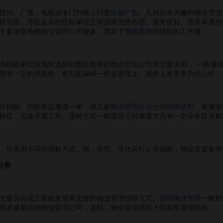
刊、广播、电视或专门刊物上刊登
招标广告
。凡对此有兴趣的物业管理
择范围，可在众多的投标单位之间选择报价合理、服务良好、信誉卓著的
于参加竞争的
物业管理公司
较多，增加了
资格预审
和评标的工作量。
招标单位向预先选择的数目有限的
物业管理公司
发出邀请书， 一般邀
围有一定的局限性，有可能漏掉一些在管理上、报价上有竞争力的公司。
性招标。招标单位邀请一家，或几家
物业管理公司
分别
协商谈判
，被邀请
协议，迅速开展工作。这种方式一般适用于对邀请方具有一定业务联系和
可采用不同的招标方式，例：保安、绿化实行公开招标，物业及设备维
分类
主委员会成立前由发展商主持的物业管理招标方式。
前期物业管理
一般到
或者重新聘用物业管理公司，这样，物业管理就转入经常性管理阶段。