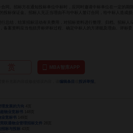
合同。招标方在通知投标单位中标时，应同时邀请中标单位在一定的期
的投标保证金。招标人无正当理由不与中标人签订合同，给中标人造成损
行总结，结算招标活动有关费用，对招标资料进行整理、归档。招标人应
，备案资料应当包括开标评标过程、确定中标人的方潜能及理由、评标委
赏
MBA智库APP
。
需要补充新内容或修改错误内容，请
编辑条目
或
投诉举报
管理发展的方向
4页
超物业竞标书
148页
物业竞标书
149页
莞联通物业管理招标文件
28页
的招标与投标
43页