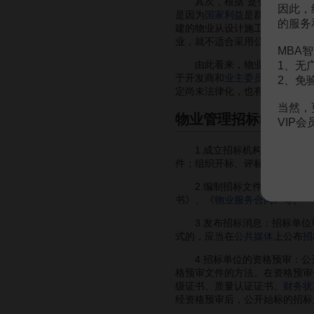
其次，根据“是否关系到
国
因此，
是因为
国家利益
是群众利益的代
的服务
建的物业从设计施工到物业管理
业，就不适合采用公开招标方式
MBA智
由此看来，物业管理招标范围
1、无
于开发商和
业主委员会
的意见。
2、免
定尚未法律化，也有待完善。
当然，
物业管理招标的一般
VIP
1.成立招标机构：
招标人
在
件；组织开标、评标、
决标
和
商
2.编制招标文件：招标文件
书》、《
物业服务合同
》等。
3.发布招标消息：招标单位可
式的，应当在
公共媒体
上公布
招
4.招标单位的资格预审：公
格预审文件的方法。在资格预审
级证书、质量认证证书、
财务状
经资格预审后，公开始标的招标