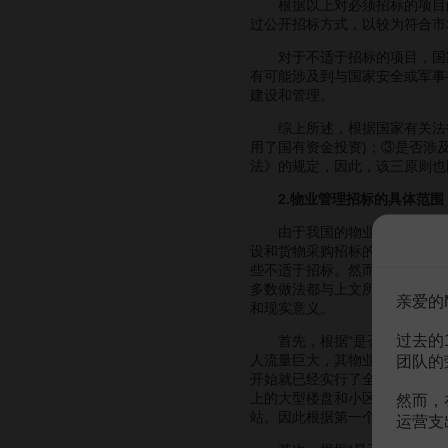
根据以上对必须招标的项目的
过公开招标方式，以较为符合市
对于不适于招标的项目，国家
有可能涉及到与国家安全或军事
建设和管理。
综上所述，根据国家有关法律
用了国有资金投资)；③是否涉
法》的规定，因此，该三原则也
2.物业管理招标的具体范围
由于我国的物业管理招标事业
设和货物采购招标的范围作出规
些不适于招标。然而，如前文所
多数做法都与上文所提到的“三
亲爱的
和现实意义。
过去的
首先，根据“是否与社会公众利
人流量巨大，其物业管理好坏直
团队的
开始就已经实行了全套的招标，
上的大型楼盘和小区来说，无疑
然而，
站。因此根据第一个原则，该类
运营支