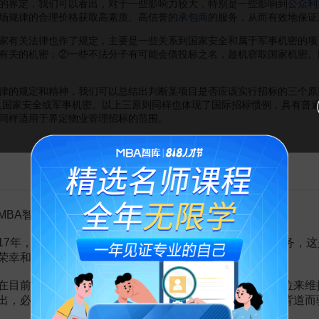
界定，我们可以看出，对于一些影响力较大，特别是一些影响到
公众利
场规律的合理价格获取高素质、高信誉的
承包商
的服务，从而有效地保证
有关法律也作了规定，主要是一些关系到国家安全和属于军事机密的项
有关的机密；②一些不法分子有可能会借投标之名，趁机窃取国家机密。
的规定和精神，我们可以总结出判断某项目是否应该实行招标的三个原则
及国家安全或军事机密。以上三原则同样也体现了国际招标惯例，具有普
同样适用于界定物业管理招标的范围。
起步较晚，到目前为此，关于物业管理招标投标的具体法规和条文尚未
告MBA智库百科用户的一封信
定。因此，从严格意义上讲，物业管理招标的范围在我国尚未从法律上界
述，《招标投标法》对招标范围的规定所体现的精神参照了
国际惯例
，具
原则”不谋而合，这使我们有足够的理由相信，“三原则”是我国物业管理
MBA智库百科用户：
17年，百科频道一直以免费公益的形式为大家提供知识服务，这
益密切相关”的原则，大型基础设施(如机场、火车站、地铁等)和一些公
接关系到公众的利益，甚至人身安全，因此，这些项目的物业管理一般都
荣幸和骄傲。
物业管理招标不过是其中的一部分而已。另外，对于一些大型的物业小区
是一个 “小社会”，其管理好坏，居民是否安全、舒适，是直接关系到千
在目前越来越严峻的经营挑战下，单纯依靠不断增加广告位来维
楼盘的物业管理也属于应该招标甚至必须要招标的范围内。
出，必然会越来越影响您的使用体验，这也与我们的初衷背道而