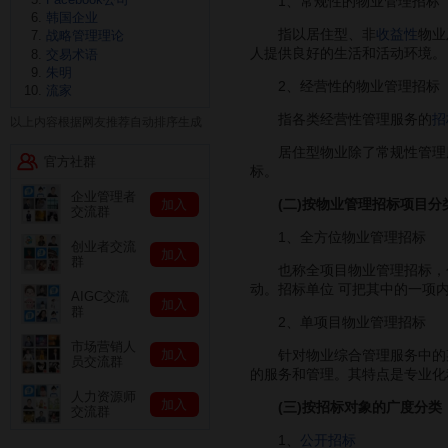
1、常规性的物业管理招标
韩国企业
指以居住型、非
收益性
物业
战略管理理论
人提供良好的生活和活动环境。
交易术语
朱明
2、经营性的物业管理招标
流家
指各类经营性管理服务的
招
以上内容根据网友推荐自动排序生成
居住型物业除了常规性管理服
官方社群
标。
企业管理者
(二)按物业管理招标项目分
加入
交流群
1、全方位物业管理招标
创业者交流
加入
群
也称全项目物业管理招标，包
动。招标单位 可把其中的一项
AIGC交流
加入
群
2、单项目物业管理招标
市场营销人
加入
针对物业综合管理服务中的某
员交流群
的服务和管理。其特点是专业化
人力资源师
加入
(三)按招标对象的广度分类
交流群
1、
公开招标