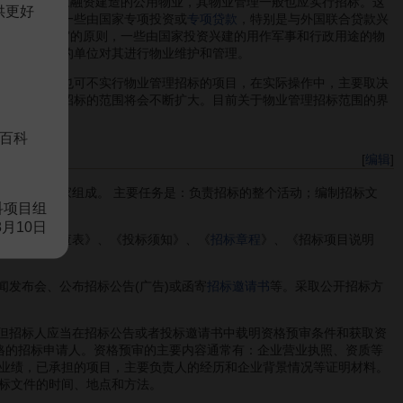
金投资或国家融资建造的公用物业，其物业管理一般也应实行招标。这
供更好
近几年来，一些由国家专项投资或
专项贷款
，特别是与外国联合贷款兴
全或军事机密”的原则，一些由国家投资兴建的用作军事和行政用途的物
家专门指定的单位对其进行物业维护和管理。
，可以实行也可不实行物业管理招标的项目，在实际操作中，主要取决
，物业管理招标的范围将会不断扩大。目前关于物业管理招标范围的界
百科
[
编辑
]
物业管理专家组成。 主要任务是：负责招标的整个活动；编制招标文
科项目组
8月10日
企业资格审查表》、《投标须知》、《
招标章程
》、《招标项目说明
发布会、公布招标公告(广告)或函寄
招标邀请书
等。采取公开招标方
但招标人应当在招标公告或者投标邀请书中载明资格预审条件和获取资
格的招标申请人。资格预审的主要内容通常有：企业营业执照、资质等
业绩，已承担的项目，主要负责人的经历和企业背景情况等证明材料。
标文件的时间、地点和方法。