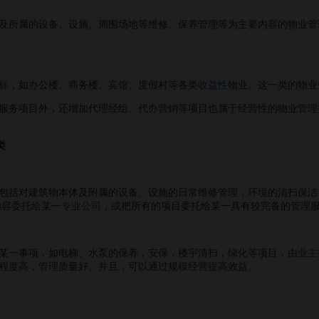
及所属的设备、设施、周围场地等维修、保养管理等为主要内容的物业管
标
，如办公楼、商务楼、宾馆、度假村等各类
收益性
物业。这一类的物业
务项目外，还增加代理经组、代办营销等项目也属于经营性的物业管理
类
括对建筑物本体及附属的设备、设施的日常维修管理，环境的清扫保洁
内容委托给某一
专业公司
，或把所有的项目委托给某一具有较完备的管理
一事项，如电梯、水泵的保养，安保，楼宇清扫，绿化等项目，由
业主
程度高，管理质量好。并且，可以通过规模经营提高效益。