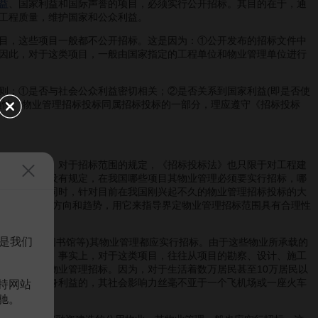
益
、国家利益和国际声誉的项目，必须实行公开招标。其目的在于，通
工程质量，维护国家和公众利益。
目，这些项目一般都不公开招标。这是因为：①公开发布的招标文件中
因此，对于这类项目，一般由国家指定的工程单位和物业管理单位进行
：①是否与社会公众利益密切相关；②是否关系到国家利益(即是否使
遍性。物业管理招标投标同属招标投标的一部分，理应遵守《招标投标
出台。另外，对于招标范围的规定，《招标投标法》也只限于对工程建
定。即法律没有规定，在我国哪些项目其物业管理必须要实行招标，哪
有普遍性；同时，针对目前在我国刚兴起不久的物业管理招标投标的大
招标范围发展的方向和趋势，用它来指导界定物业管理招标范围具有合理性
是我们
用物业(如图书馆等)其物业管理都应实行招标。由于这些物业所承载的
应实行招标。事实上，对于这类项目，往往从项目的勘察、设计、施工
也应该实行物业管理招标。因为，对于生活着数万居民甚至10万居民以
千万万居民切身利益的，其社会影响力丝毫不亚于一个飞机场或一座火车
持网站
驰。