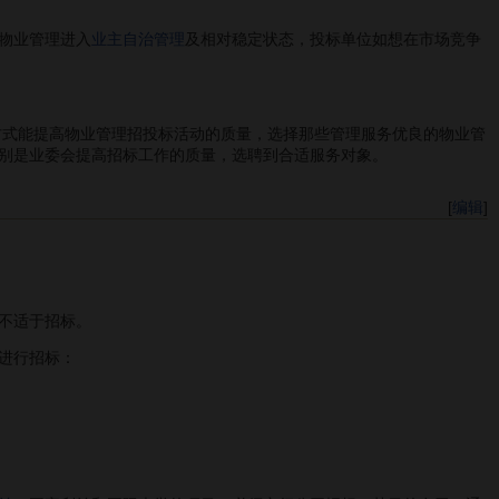
物业管理进入
业主自治管理
及相对稳定状态，投标单位如想在市场竞争
方式能提高物业管理招投标活动的质量，选择那些管理服务优良的物业管
别是业委会提高招标工作的质量，选聘到合适服务对象。
[
编辑
]
不适于招标。
进行招标：