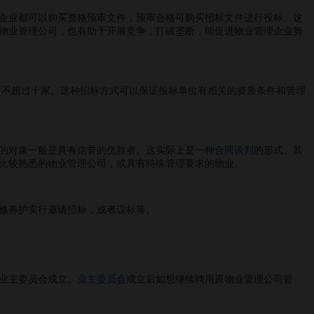
企业都可以购买资格预审文件，预审合格可购买招标文件进行投标。这
物业管理公司，也有助于开展竞争，打破垄断，能促进物业管理企业努
请不超过十家。这种招标方式可以保证投标单位有相关的资质条件和管理
的对象一般是具有信誉的优胜者。这实际上是一种
合同谈判
的形式。其
比较熟悉的物业管理公司，或具有特殊管理要求的物业。
修养护实行邀请招标，或者议标等。
业主委员会成立。
业主委员会
成立后如想继续聘用原物业管理公司管