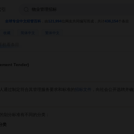
索引
全球专业中文经管百科
，由
121,994
位网友共同编写而成，共计
436,154
个条目
收藏
简体中文
繁体中文
手机看条目
ment Tender)
人通过制定符合其管理服务要求和标准的
招标文件
，向社会公开选聘并确
划分标准有不同的分类：
分类