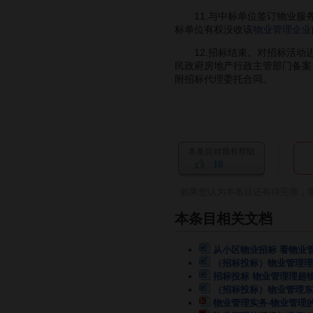
11.与中标单位签订物业服务
标单位有权没收该
物业管理企业
12.招标结束。对招标活动进
民政府房地产行政主管部门备案
附招标代理委托合同。
本条目对我有帮助
10
如果您认为本条目还有待完善，
本条目相关文档
从小区物业招标 看物业
（招标投标）物业管理理
招标投标 物业管理理超
（招标投标）物业管理东
物业管理实务-物业管理