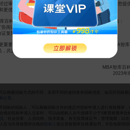
家利益
”的原则，除了上述大型的基础设施和公用物业外，其他使用国有资
经过审慎地考虑，我们决定推出VIP会员收费制度，以便为您提
表，损害
国家利益
就等于损害社会公众的利益，因此应对
国家利益
负责。
和更优质的内容。
都采用了招标方式，并取得了良好的效果。然而，根据“是否涉及国家安
，如国家政府部门和机要部门的办公大楼等。事实上，这一类物业都有国
库百科VIP会员（9.9元 / 年，
点击开通
），您的权益将包括：
已经有了较为清晰的界定。而对于那些在《招标投标法》中没有规定的
广告阅读；
不过，随着业主对物业管理的要求不断提高和业主自主管理制的广泛应用
验证复制。
更重要的是长期以来您对百科频道的支持。诚邀您加入MBA智库
程序
会员，共渡难关，共同见证彼此的成长和进步！
招标之前要成立物业管理项目招标机构。招标机构可聘请有关部门人员和
MBA智库百
务谈判
；与中标企业签订物业服务合同
2023年
包括《招标公告》或《
招标邀请书
》、《招标书》、《投标单》、《投标
以根椐招标方式的不同，采用不同的途径发布招标消息，如召开招标新闻
标公告
。
开招标的招标人，可以根椐招标文件的规定对投标申请人进行资格预审，
合格的投标申请人过多时，可以由招标人从中选择不少于3家资格预审合
况
、社会信誉、人员结构、技术装备、有无投票保证书；管理规模；以住
人应当向资格预审合格的
投标人
发出资格预审合格通知书，并告知获得招