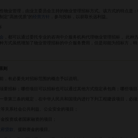
性物业管理，由业主委员会主持的物业管理招标方式。该方式的特点是：
制定“高效优质”的
经营方针
，参与投标，以获取长远利益。
标
会
，都可以通过委托专业的咨询中介服务机构代理物业管理招标 。此种
种方式虽然增加了物业管理招标的中介服务费用，但是却能为招标方，特
原则
，有必要先对招标范围的概念予以说明。
要招标；哪些项目可以招标也可以通过其他方式指定承包商；哪些项目
一章第三条的规定，在中华人民共和国境内进行下列工程建设项目，必须
等关系社会公共利益、公众安全的项目；
资金投资或者国家融资的项目；
政府贷款
、援助资金的项目。