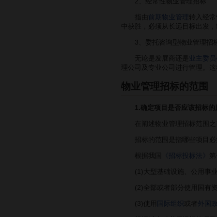
2、经常性物业管理招标
指由
前期物业管理
转入经常
中获胜，必须从长远目标出发，
3、委托咨询型物业管理招
无论是发展商还是
业主委员
理公司及专业公司进行管理。这
物业管理招标的范围
1.确定项目是否应该招标的
在阐述物业管理招标范围之前
招标的范围是指哪些项目必须
根据我国
《招标投标法》
第
(1)大型基础设施、公用事业
(2)全部或者部分使用国有
(3)使用
国际组织
或者
外国