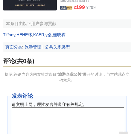
MBA智库特邀讲师
199
299
¥
¥
1.旅游企业公关以社会公众为工作对象
公关是
一个
社会企业
与其
相关公众
之间的相互关系，公关事实上就
本条目由以下用户参与贡献
是公众关系。如果没有
旅游消费
者公众，旅游企业一天也支
持不了；如果没有员工——主要的
内部公众
，旅游企业就只
Tiffany
,
HEHE林
,
KAER
,
y桑
,
连晓雾
.
能是一个空架子。旅游企业公关的对象还要包括更广范围的
页面分类
:
旅游管理
|
公共关系类型
社会公众，即那些没有和旅游企业发生直接关系的
消费者
以
及政府和经营商等
组织
。旅游企业只有处理好与这些公众之
评论(共0条)
间的关系，才能在激烈的
竞争
中立于不败之地。旅游企业的
形象是通过员工的一举一动来体现的，因此其公关更具
服务
提示:评论内容为网友针对条目"
旅游企业公关
"展开的讨论，与本站观点立
性，其要求也更高。
场无关。
2.旅游企业公关以良好形象为奋斗目标
发表评论
旅游企业公关的根本目的是在公众中树立良好形象，以
请文明上网，理性发言并遵守有关规定。
利于最终达到扩大
旅游商品
销售
的经营目的。高美誉度和高
知名度
是
理想
的良好形象的
标志
。旅游企业的
公关部
门要根
据
企业公关
状况的调查，瞄准目标进行相应的公关活动。