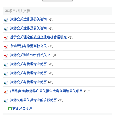
持活动；有些旅游宾馆遇到了
突发事件
所采取的一些应急措
施。
本条目相关文档
2.长期型
旅游公关运作及公关咨询
6页
旅游公关运作及公关咨询
6页
这是旅游企业为保汪其长远目标的实现而开展的一叶系
列活动。建树宾馆形象的活动，创造宾馆
文化
的活动，加强
基于公关理论的旅游企业危机管理研究
2页
社：章区联谊的活动，注意公众和社会整体效益的活动等，
市场经济与旅游高校公关
7页
均属于长期；旅型公关活动。
旅游公关到底“攻”什么关？
2页
(四)从层次上划分
旅游公关与管理专业简历
5页
1.浅层型
旅游公关与管理专业简历
5页
这是旅游企业的例行做法，如迎来送往、宴会、晚飞
旅游公关与管理专业简历
4页
会、招待会、舞会等活动
{网络营销}旅游推广公关报告大鹿岛网络公关项目
49页
2.深层型
旅游文秘公关类专业的求职简历
2页
主要是旅游企业围绕旅游企业形象、旅游企业文化：等
更多相关文档
企业管理
的深层次问题而开展的一些诸如
公关
事件策划、社