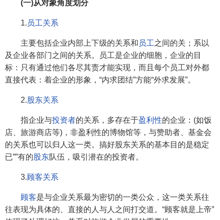
(一)从对象角度划分
1.
员工关系
主要包括企业内部上下级的关系和
员工
之间的关；系以
及企业各部门之间的关系。员工是企业的细胞，企业的目
标：只有通过他们各尽其责才能实现，而且每个员工对外都
直接代表：着企业的形象，“内求团结”方能“外求发展”。
2.
股东关系
指企业与
投资者
的关系，多存在于
盈利性
的企业：(如饭
店、旅游商店等)，非盈利性的博物馆等，与赞助者、基金会
的关系也可以归人这一类。搞好股东关系的基本目的是稳定
已””有的
股东
队伍，吸引潜在的投资者。
3.
顾客关系
顾客
是与企业关系最为密切的一类公众，这一类关系往
往表现为具体的、直接的人与人之间打交道。“顾客就是上帝”