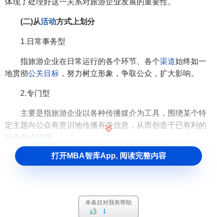
体现了处理好这一关系对旅游企业发展的重要性。
(二)从
活动
方式上划分
1.日常事务型
指旅游企业在日常运行的各个环节、各个
渠道
始终如一
地贯彻
公关目标
，努力树立形象，争取公众，扩大影响。
2.专门型
主要是指旅游企业以各种传播媒介为工具，围绕某个特
定主题向公众有意识地传播有关信息，从而创造于已有利的
社会
舆论环境
。
打开MBA智库App, 阅读完整内容
(三)从时间上划分
1.临时型
指旅游企业在长期目标指引下，围绕一时一事所开展的
本条目对我有帮助
公关活动
。例如在中国申办奥运会期间，有些单位开展的支
1