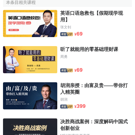
本条目相关课程
会：调查、舆论控制、
制造新闻
、
公关广告
等活动。这些活
英语口语急救包【假期现学现
动工作量：浩大而艰巨，
质量要求
高，对旅游业和社会都有
用】
深远的影响。
张文钊
69
(五)从操作模式划分
¥
1.征询型
听了就能用的零基础理财课
周勇
这一类公关主要是为企业的
经营管理决策
提供征询：或
咨询，同时也包括对
市场
，社会情况及公众意向等信息的收
69
¥
集、整理与研究。随着现代企业
决策科学化
、专业化的不断
发展，征询型的公关在企业中的影响日益显著
胡润亲授：由富及贵——带你打
入精英圈
2.危机型
胡润
399
指当
企业形象
受到损害时采取各项有效措施，做好善后
¥
或修正工作以挽回声誉，重建企业形象的种种专门活动。
决胜商战案例：深度解码中国式
[1]
创新创业
旅游企业公关的特征