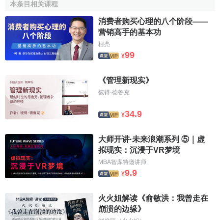
本条目相关课程
入同经济发展的同步增长，提高
劳动报酬
在初次分配中的比
重，遏制劳动者收入比重不断下滑的趋势，从而增强国民消
消费者购买心理的八个阶段——
费能力。
营销高手的基本功
柯亮
健全社会保障体系，提高
公共服务
水平，增强居民消费
99
¥
信心
《管理新现实》
既要使大家手头有钱、收入增加，还要使大家敢于花
彼得·德鲁克
钱、无后顾之忧。如此才能增强居民消费信心，将庞大的储
蓄变成现实的购买力。
34.9
¥
要制定完善的
社会政策
，改革社会管理体制，加大
社会
大师开讲·未来浪潮系列 ⑤｜虚
事业
的投入，为全体人民提供
社会福利
保障。解除或减轻人
拟现实：沉浸于VR梦境
民群众在读书、看病、住房、
就业
、
社会保险
等方面的经济
MBA智库特邀讲师
压力和社会压力。为此，政府应在上述诸方面提供基础服务
9.9
¥
和基础保障；同时，提供相关的制度服务，制定相关政策措
施，全面提高人民群众的生活品质，让人民群众享受更多的
火火姐解读《俞敏洪：我曾走在
社会福利。
崩溃的边缘》