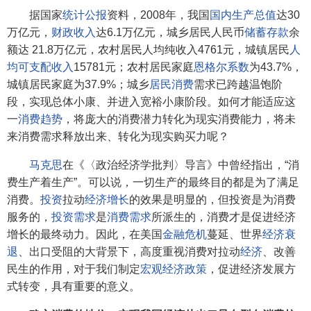
据国家
统计公报
资料，2008年，我国
国内生产总值
达30
万亿元，
财政收入
达6.1万亿元，城乡居民人民币
储蓄存款
余
额达 21.8万亿元，农村居民人均纯收入4761元，城镇居民
人
均可支配收入
15781元；农村居民家庭
恩格尔系数
为43.7%，
城镇居民家庭为37.9%；城乡
居民消费
需求已跨越温饱阶
段，实现总体小康、并进入宽裕小康阶段。如何才能适应这
一
消费趋势
，将庞大的消费潜力转化为现实消费能力，将未
来消费需求释放出来、转化为现实购买力呢？
马克思
在《〈政治经济学批判〉导言》中曾经指出，“消
费生产着生产”。可以说，一切生产的最终目的都是为了满足
消费。
投资
拉动
经济增长
的效果是明显的，但投资是为消费
服务的，
投资需求
是
消费需求
所派生的，消费才是促进经济
增长的最终动力。因此，在美国
金融危机
蔓延、世界
经济衰
退
、出口受阻的大背景下，高度重视消费对拉动
经济
、改善
民生的作用，对于我们制定
宏观经济政策
，促进经济发展方
式转变，具有重要的意义。