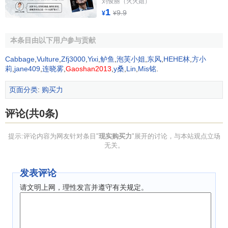
刘俊丽（火火姐）
按照完善
社会主义市场经济体制
的要求，明确政府
定
1
9.9
¥
¥
位
，分清政府、
市场
、社会的不同角色和不同职责，加大政
府从“全能政府”向“
有限政府
”的转变，从“经济建设型政府”“经
本条目由以下用户参与贡献
营型政府”向“
责任政府
”“公共
服务型政府
”转变，让政府将更多
的精力转到社会管理和公共服务上来。增强居民的稳定感，
Cabbage
,
Vulture
,
Zfj3000
,
Yixi
,
鲈鱼
,
泡芙小姐
,
东风
,
HEHE林
,
方小
扩大消费能力和消费预期。
莉
,
jane409
,
连晓雾
,
Gaoshan2013
,
y桑
,
Lin
,
Mis铭
.
提供适用的
消费品
页面分类
:
购买力
提供和推出适合现消费阶段和消费水平的支柱性消费品
评论(共0条)
和先导性消费品，是扩大消费、释放现实购买力的一个最重
要途径。
提示:评论内容为网友针对条目"
现实购买力
"展开的讨论，与本站观点立场
无关。
1．大规模建设提供
廉租房
和
经济适用房
等
保障性住房
发表评论
根据我国城镇化的目标，今后20年我国
城镇化率
将达到
请文明上网，理性发言并遵守有关规定。
65%，每年将增加一个百分点，
房地产业
将成为今后我国经
济发展的长期的
支柱性产业
。同其他
产业
不同，住房需求几
乎不受国际市场的影响，同时可以拉动巨大的投资。特别是
住宅建设产业链长、劳动力密集、技术要求较低，可以吸收