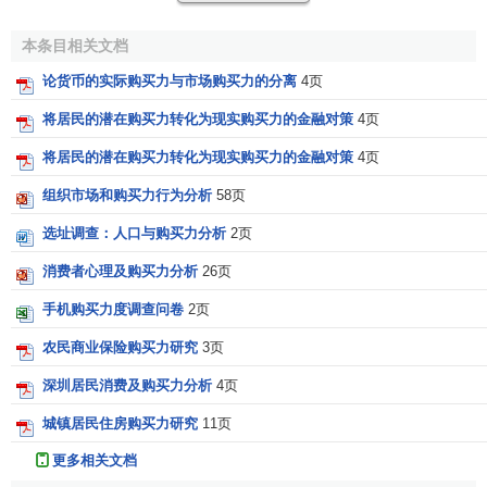
调节国民收入分配格局，建立工资薪金收入快速增长机
制，制定并推行“
国民收入倍增计划
”
本条目相关文档
论货币的实际购买力与市场购买力的分离
4页
当前我国的
国民收入分配
中，存在着政府和企业所占份
额偏高，居民所占份额偏低的问题。2002年，我国政府、企
将居民的潜在购买力转化为现实购买力的金融对策
4页
业和居民三者间的
分配
关系变化为 20.5∶14.9∶64.6，到2005
将居民的潜在购买力转化为现实购买力的金融对策
4页
年，三者间的分配关系变化为23.8∶16.2∶60.0。城乡居民
收入
增长赶不上GDP增长幅度，GDP增长赶不上财政收入增长幅
组织市场和购买力行为分析
58页
度，“蛋糕”越做越大，但人民群众分到的比例却越来越小，收
选址调查：人口与购买力分析
2页
入增长的缓慢，制约了
消费能力
的提高，进而又制约到经济
消费者心理及购买力分析
26页
的增长。
手机购买力度调查问卷
2页
让人民分享改革发展的成果，是
科学发展观
的内在要
农民商业保险购买力研究
3页
求。让人民分享国家经济成功的喜悦，最直接的办法就是使
他们的收入随着经济的发展而快速增长和提高。政府要把提
深圳居民消费及购买力分析
4页
高城乡居民收入作为自己的责任和义务，关心他们的“钱袋
城镇居民住房购买力研究
11页
子”，而不要把提高城乡居民收入当作恩赐、施舍。
更多相关文档
国家应制定并推行“
国民收入倍增计划
”，实现城乡居民收