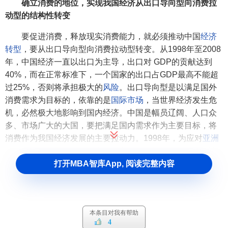
确立消费的地位，实现我国经济从出口导向型向消费拉
动型的结构性转变
要促进消费，释放现实消费能力，就必须推动中国
经济
转型
，要从出口导向型向消费拉动型转变。从1998年至2008
年，中国经济一直以出口为主导，出口对 GDP的贡献达到
40%，而在正常标准下，一个国家的出口占GDP最高不能超
过25%，否则将承担极大的
风险
。出口导向型是以满足国外
消费需求为目标的，依靠的是
国际市场
，当世界经济发生危
机，必然极大地影响到国内经济。中国是幅员辽阔、人口众
多、市场广大的大国，要把满足国内需求作为主要目标，将
消费作为我国经济发展的主要拉动力。1998年，为应对
亚洲
金融危机
，我国提出
扩大内需
的方针，但始终未能有效解决
消费不足
的问题，居民消费率由2000年的 62.3%下降到2007
打开MBA智库App, 阅读完整内容
年的49%，出口、投资、消费失衡。我们要按照十七大报告
的要求，“坚持扩大国内需求特别是消费需求的方针，促进经
济增长由主要依靠投资、出口拉动向依靠消费、投资、出口
本条目对我有帮助
协调拉动转变”，以应对金融危机，切实转变经济发展方式。
4