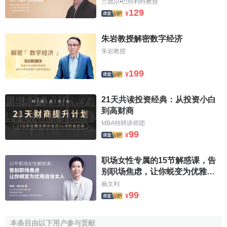
兰德尔•巴特利特教授
129
¥
朱岩教授解密数字经济
朱岩教授
199
¥
21天共读投资经典：从投资小白
到高财商
MBA特聘讲师团
99
¥
职场女性专属的15节解惑课，告
别职场焦虑，让你蜕变为优雅自
信女人！
杨文利
99
¥
本条目由以下用户参与贡献