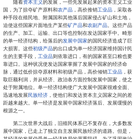
随着
资本主义
的发展，一些先发展起来的资本主义工业
国，为了掠夺矿产原料和
农产品
，高价推销
工业品
，采取各
种手段在殖民地、附属国和其他落后国家侵占矿山和土地，
迫使这些国家片面地生产某些
矿产品
和
农副产品
。这些产品
的生产、加工、运输、出口等也控制在发达国家手中。畸形
的单一经济结构，给落后的
发展中国家
的国民经济造成了巨
大损害。这些
初级产品
的出口成为单一经济国家维持国计民
生的主要手段，
工业品
则依靠进口，有的国家甚至口粮也要
靠进口。这种状况使发达国家掌握了发展中国家的经济命
脉，通过低价掠夺原材料和初级产品，高价倾销
工业品
，获
取巨额利润，并从经济、政治各方面控制发展中国家，使之
处于附属地位。单一经济结构使广大发展中国家很难全面、
迅速地发展
民族经济
，使他们和发达资本主义国家之间的差
距越来越大。单一经济是发展中国家经济落后、发展缓慢的
根源之一。
第二次世界大战后，旧殖民体系已不复存在，大多数发
展中国家，已走上了独立自主发展民族经济的道路。但是，
其经济的发展仍受单一经济格局的严重阻碍。为了巩固政治