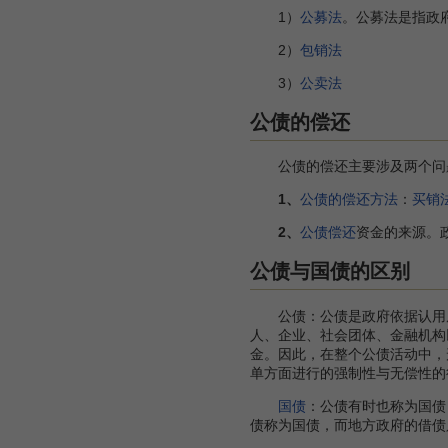
1）
公募法
。公募法是指政
2）
包销法
3）
公卖法
公债的偿还
公债的偿还主要涉及两个问题
1、
公债的偿还方法
：
买销
2、
公债偿还
资金的来源。
公债与国债的区别
公债：公债是政府依据认用原
人、企业、社会团体、金融机构
金。因此，在整个公债活动中，
单方面进行的强制性与无偿性的
国债
：公债有时也称为国债
债称为国债，而地方政府的借债