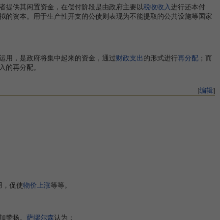
者提供其闲置资金，在偿付阶段是由政府主要以
税收收入
进行还本付
拟的资本。用于生产性开支的公债则表现为不能提取的公共设施等国家
运用，是政府将集中起来的资金，通过
财政支出
的形式进行
再分配
；而
入的再分配。
[
编辑
]
用，促使
物价上涨
等等。
加赞扬。
萨缪尔森
认为：