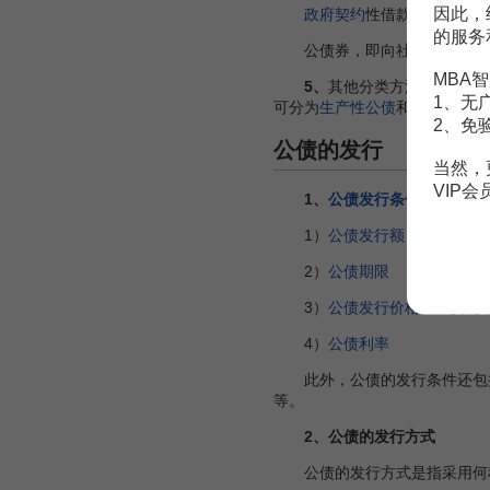
因此，
政府契约
性借款，是政府和
的服务
公债券，即向社会各单位、企
MBA智
5、
其他分类方法。如按发
1、无
可分为
生产性公债
和非生产性公
2、免
公债的发行
当然，
VIP
1、
公债发行条件
1）
公债发行额
2）
公债期限
3）
公债发行价格
：主要有
4）
公债利率
此外，公债的发行条件还包括
等。
2、公债的发行方式
公债的发行方式是指采用何种