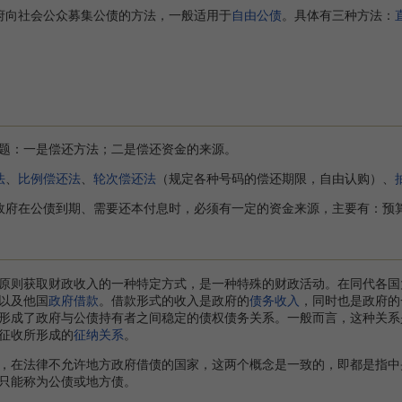
府向社会公众募集公债的方法，一般适用于
自由公债
。具体有三种方法：
：一是偿还方法；二是偿还资金的来源。
法
、
比例偿还法
、
轮次偿还法
（规定各种号码的偿还期限，自由认购）、
政府在公债到期、需要还本付息时，必须有一定的资金来源，主要有：预
则获取财政收入的一种特定方式，是一种特殊的财政活动。在同代各国
以及他国
政府借款
。借款形式的收入是政府的
债务收入
，同时也是政府的
形成了政府与公债持有者之间稳定的债权债务关系。一般而言，这种关系
征收所形成的
征纳关系
。
，在法律不允许地方政府借债的国家，这两个概念是一致的，即都是指中
只能称为公债或地方债。