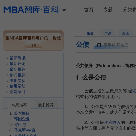
首页
专题
分类
条目
讨论
编辑
公债
用手机看条目
最新资讯
最新评论
公共债务（Public debt，简
最新推荐
热门推荐
什么是公债
编辑实验
使用帮助
公债
是指的是政府为筹措
财
创建条目
格式化的债权债务凭证。
本周推荐
最多推荐
1、
公债是各级政府借债的
身名义发行债务，故人们常将公
股票振幅
韩国企业
2、
公债是
政府收入
的一种
逻辑与
多少等方面，拥有完全自主的权
马克斯·韦伯
高新技术企业