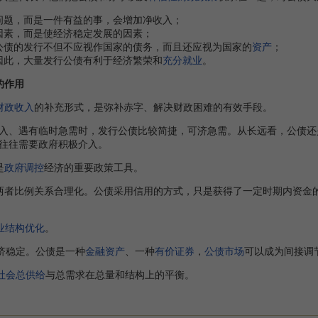
问题，而是一件有益的事，会增加净收入；
因素，而是使经济稳定发展的因素；
公债的发行不但不应视作国家的债务，而且还应视为国家的
资产
；
因此，大量发行公债有利于经济繁荣和
充分就业
。
的作用
财政收入
的补充形式，是弥补赤字、解决财政困难的有效手段。
、遇有临时急需时，发行公债比较简捷，可济急需。从长远看，公债还
往往需要政府积极介入。
是
政府调控
经济的重要政策工具。
者比例关系合理化。公债采用信用的方式，只是获得了一定时期内资金的
业结构优化
。
济稳定。公债是一种
金融资产
、一种
有价证券
，
公债市场
可以成为间接调
社会总供给
与总需求在总量和结构上的平衡。