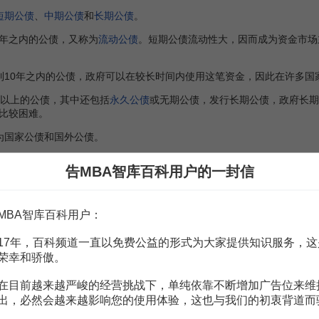
短期公债
、
中期公债
和
长期公债
。
年之内的公债，又称为
流动公债
。短期公债流动性大，因而成为资金市场
10年之内的公债，政府可以在较长时间内使用这笔资金，因此在许多国
以上的公债，其中还包括
永久公债
或无期公债，发行长期公债，政府长期
比较困难。
为国家公债和国外公债。
券
为
国内公债
，简称
内债
。发行对象是本国的公司、企业、社会团体或组
告MBA智库百科用户的一封信
行或
国际金融组织
的借款，及在国外发行的债券等，为国外公债，简称
外
MBA智库百科用户：
可分为
上市公债
和不上市公债。
17年，百科频道一直以免费公益的形式为大家提供知识服务，这
且可以转让的公债，称为上市公债。
上市公债
增强了公债的流动性，在推
荣幸和骄傲。
上市公司
。之所以限定某些债券不可出售，往往具有政治、经济方面的特
在目前越来越严峻的经营挑战下，单纯依靠不断增加广告位来维
出，必然会越来越影响您的使用体验，这也与我们的初衷背道而
为契约性借款和发行公债券。