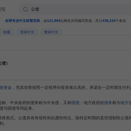
索引
全球专业中文经管百科
，由
121,994
位网友共同编写而成，共计
436,154
个条目
收藏
简体中文
繁体中文
称公债）
政资金
，凭其信誉按照一定程序向投资者出具的，承诺在一定时期支付
利
统称。中央政府的债务称为中央债，又称
国债
；地方政府的
债务
称为
地方
债与国债等同起来。
特殊形式。公债具有有偿性和自愿性特点。除特定时期的某些强制性公债
利。