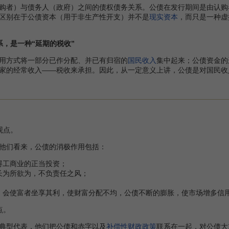
者）与债务人（政府）之间的债权债务关系。公债在发行期间是由认购
区别在于公债资本（用于非生产性开支）并不是
现实资本
，而只是一种虚
系，是一种“延期的税收”
方式将一部分已作分配、并已有归宿的
国民收入
集中起来；公债资金的
家的经常收入——税收来承担。因此，从一定意义上讲，公债是对国民收
观点。
他们看来，公债的消极作用包括：
碍工商业的正当投资；
长为所欲为，不负责任之风；
；
，会使富者坐享其利，使财富分配不均，公债不断的膨胀，使市场增多信
点。
型代表，他们把公债和赤字以及
补偿性财政政策
联系在一起，对公债大