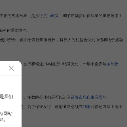
主要的买卖对象，是执行
货币政策
，调节市场货币供应量的重要政策工
家占有重要地位。
使用资金，但由于发行期限过长，持券人的利益会受到币值和物价波动
织以及个人。发行和偿还用本国货币结算支付，一般不会影响
国际收
债
。
是我们
销时比较顺利。多数的公债都是可以进入
证券市场
自由买卖
的。
定原因和目的。为了保证发行，政府通常必须在
利率
和偿还方法上给予
持网站
驰。