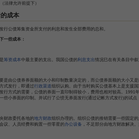
（法律允许前提下）
括的成本
发行公债筹集资金所支付的利息和发生全部费用的总和。
下一些成本：
是
筹资成本
中最主要的支出。我国公债的
利息支出
情况巳在有关条目中叙
由公债券券面额的大小和印制数量决定的，而公债券面额的大小又是同
方式发行，即通过
行政
渠道
组织认购。由于当时购买公债基本上是支援国
发行方式的需要，公债的券面一直印制得较小，费用也相对较高。1991
一些小券面的印制。并试行了公愤无券面发行(通过记帐方式发行)的试点
央财政委托各地的
地方财政
组织办理的。组织公债的推销需要一些固定的
会议、人员经费和购置一些零星的
办公设备
，不足部分由地方财政解决。