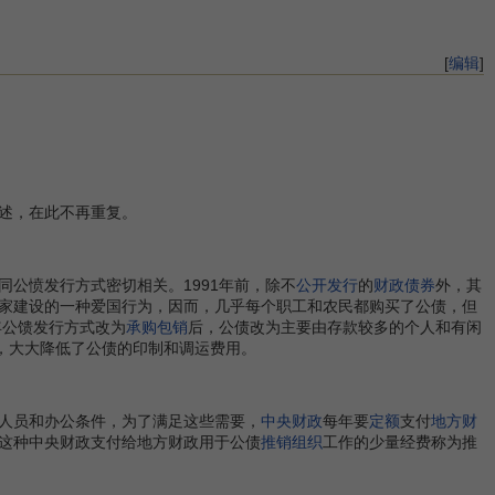
[
编辑
]
述，在此不再重复。
公愤发行方式密切相关。1991年前，除不
公开发行
的
财政债券
外，其
家建设的一种爱国行为，因而，几乎每个职工和农民都购买了公债，但
年公馈发行方式改为
承购包销
后，公债改为主要由存款较多的个人和有闲
，大大降低了公债的印制和调运费用。
人员和办公条件，为了满足这些需要，
中央财政
每年要
定额
支付
地方财
这种中央财政支付给地方财政用于公债
推销组织
工作的少量经费称为推