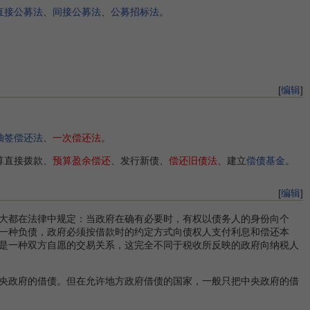
直接公募法
、
间接公募法
、
公募招标法
。
[
编辑
]
抽签偿还法
、
一次偿还法
。
算直接拨款、
预算盈余偿还
、发行新债、
偿还旧债法
、建立
偿债基金
。
[
编辑
]
大都在法律中规定：当政府在确有必要时，有权以债务人的身份向个
一种负债，政府必须按借款时的约定方式向债权人支付利息和偿还本
是一种双方自愿的交易关系，这完全不同于税收所反映的政府向纳税人
央政府的借债。但在允许地方政府借债的国家，一般只把中央政府的借