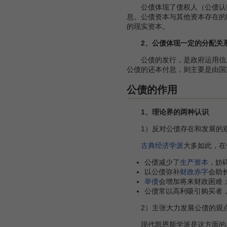
公债体现了债权人（公债认购
息。公债资本与其他资本存在的
的现实资本。
2、公债体现一定的分配关
公债的发行，是政府运用信用
公债的还本付息，则主要是由国
公债的作用
1、理论界的两种认识
1）反对公债存在和发展的
古典经济学派
大多如此，在
公债减少了
生产资本
，妨
以公债弥补
财政赤字
会助
举债
会增加将来财政困难
公债常以高利吸引购买者
2）主张大力发展公债的观
现代凯恩斯学派是这方面的典