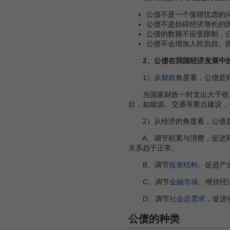
公债不是一个值得忧虑的
公债不是妨碍经济增长的
公债的数额不应受限制，
公债不会增加人民负担。
2、公债在我国经济发展中
1）从
财政
角度看，公债是
当国家财政一时支出大于收入
目，如能源、交通等重点建设，
2）从经济的角度看，公债
A、调节积累与消费，促进两
关系趋于正常。
B、调节
投资结构
、促进
产
C、调节
金融市场
、维持经
D、调节
社会总需求
，促进
公债的种类