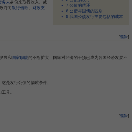
债务人
身份来取得收入、或
7
公债的偿还
政府向
银行借款
、
财政支
8
公债与国债的区别
9
我国公债发行主要包括的成本
[
编辑
]
发展和
国家职能
的不断扩大，国家对经济的干预已成为各国经济发展不
，这是发行公债的物质条件。
和工具。
[
编辑
]