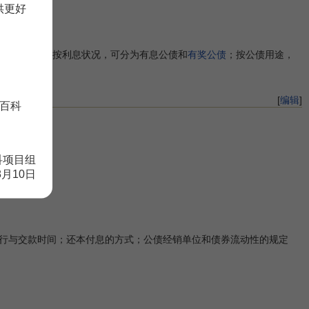
供更好
关系。
广。
和
货币公债
；按利息状况，可分为有息公债和
有奖公债
；按公债用途，
[
编辑
]
百科
科项目组
8月10日
行与交款时间；还本付息的方式；公债经销单位和债券流动性的规定