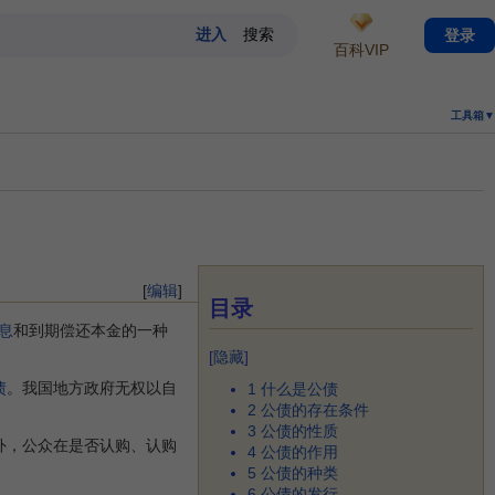
登录
百科VIP
工具箱▼
[
编辑
]
目录
息
和到期偿还本金的一种
[
隐藏
]
债
。我国地方政府无权以自
1
什么是公债
2
公债的存在条件
3
公债的性质
外，公众在是否认购、认购
4
公债的作用
5
公债的种类
6
公债的发行