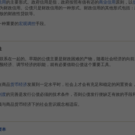
信用
的主要形式。政府信用是指，政府按照有借有还的
商业信用
原则，以
为财政信用。公债只是财政信用的一种形式。财政信用的其他形式包括：
放的财政性贷款等。
一种重要的
宏观调控
手段。
性
系在一起的。早期的公债主要是财政困难的产物，随着社会经济的向前
预经济、调节经济的职能，就有必要借助公债这个重要工具。
在商品
货币经济
发展到一定水平时，社会上才会有充足和稳定的闲置资金
制度
的完善是发行公债必须的技术条件，否则公债发行便缺乏有效的手段
与商品货币经济下的社会意识观念相适应。
资本