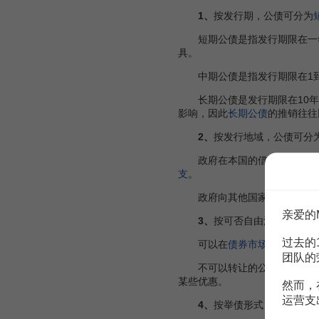
1、
按发行期，公债可分为
短期公债是指发行期限在一
具。
中期公债是指发行期限在1到
长期公债是发行期限在10年
影响，因此
长期公债
的推销往往
2、
按发行地域，公债可分
政府在本国的借款和发行
债
支
。
政府向其他国家的政府、银
亲爱的
3、
按可否自由流通，公债
过去的
可以在
债券市场
上出售，并
团队的
不可以转让的公债，称为
不
某些优惠。
然而，
运营支
4、
按举债形式，公债可分