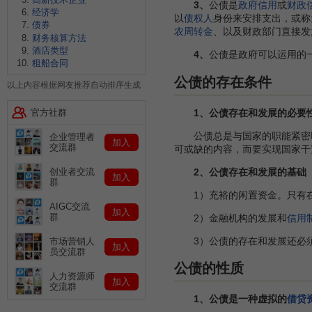
3、
公债是
政府信用
或
财政
经济学
以
债权人
身份来安排支出，或称
债券
农周转金
、以及财政部门直接发
财务核算方法
酒店类型
4、
公债是政府可以运用的
租船合同
公债的存在条件
以上内容根据网友推荐自动排序生成
官方社群
1、公债存在和发展的必要
公债总是与国家的职能紧密联
企业管理者
加入
交流群
可或缺的内容，而要实现国家干
2、公债存在和发展的基础
创业者交流
加入
群
1）充裕的闲置资金。只有
AIGC交流
加入
群
2）金融机构的发展和
信用
3）公债的存在和发展还必须
市场营销人
加入
员交流群
公债的性质
人力资源师
加入
交流群
1、公债是一种虚拟的
借贷