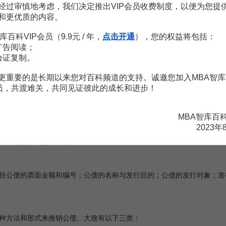
经过审慎地考虑，我们决定推出VIP会员收费制度，以便为您提
债权人按照一定的程序和形式共同协商，签订协议或合同，形成债权债务
和更优质的内容。
业、个人的借债采用发行债券的形式。发行债券具有普遍性，应用范围
库百科VIP会员（9.9元 / 年，
点击开通
），您的权益将包括：
行主体，可分为
中央公债
和地方公债；按公债计量单位，可分为
实物公债
广告阅读；
债。
验证复制。
更重要的是长期以来您对百科频道的支持。诚邀您加入MBA智库
会员，共渡难关，共同见证彼此的成长和进步！
MBA智库百
2023年
平价，折价，溢价三类。
公债的票面金额和编号；公债的名称与发行目的；公债的发行对象；发
方法和形式来推销公债。大致有以下三类：