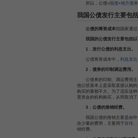
所以，公债=
国债
+
地方债券
我国公债发行主要包
公债的筹资成本
指国家通过
我国的公债发行主要包括以
1．发行公债的利息支出。
公债筹资成本中，
利息支出
2．债券的印制调运费用。
公债券的印制、调运费用主要是
他公愤基本上是采取直接认购的
购买的量都不大。为了适应这种
置资金的机构购买，从而取消了
3．公债的推销经费。
我国公债的推销主要是由中
政
少量的费用，主要用于
宣传
、
销经费。