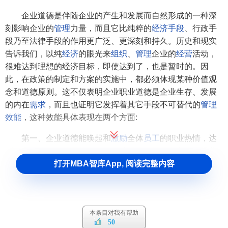
企业道德是伴随企业的产生和发展而自然形成的一种深
刻影响企业的
管理
力量，而且它比纯粹的
经济手段
、行政手
段乃至法律手段的作用更广泛、更深刻和持久。历史和现实
告诉我们，以纯
经济
的眼光来
组织
、
管理
企业的
经营
活动，
很难达到理想的经济目标，即使达到了，也是暂时的。因
此，在政策的制定和方案的实施中，都必须体现某种价值观
念和道德原则。这不仅表明企业职业道德是企业生存、发展
的内在
需求
，而且也证明它发挥着其它手段不可替代的
管理
效能
，这种效能具体表现在两个方面:
第一、企业道德能唤起和
激励
全体
员工
的职业热情，达
到提高
经济效益
的最佳目的。追求经济效益是企业生产经营
活动的重要目标，只有取得最佳经济效益，才能切实保障企
打开MBA智库App, 阅读完整内容
业的生存和发展。企业道德不仅仅反映而且发挥着自身的各
种功能，去积极辅佐企业的经营发展，因为
企业经济效益
的
提高，无疑会增加
社会财富
，促进社会发展，而这正是职业
本条目对我有帮助
道德的最高目标之一。这就必须通过协调各种
利益关系
，强
50
化企业道德自身的
教育功能
，使热爱本职、忠于职守、遵纪