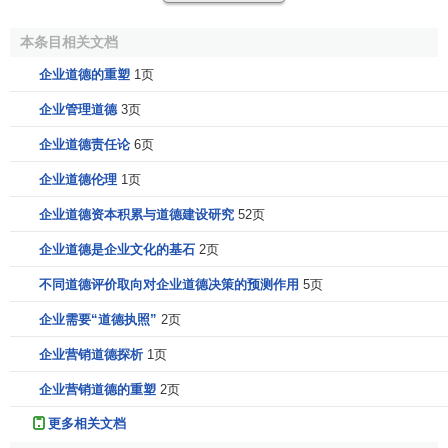
守法、诚实劳动、公平竞争、通力
协作
、敢于
创新
等价值观
本条目相关文档
念，变成全体职工的信念和自觉行为，从而激发职工强烈的
集体荣誉感和对企业的
责任心
，以满腔的热忱，积极地投入
企业道德的重塑
1页
到企业活动中，创造更多更好的
产品
。在这里，企业道德释
企业管理道德
3页
放出来的是
凝聚力
和推动力，借以把全体员工与
企业目标
紧
企业道德责任论
6页
密连结起来，形成巨大的动力。
企业道德伦理
1页
第二、企业道德能够阻止和抑制企业的负面效应，保证
企业的正确发展方向。企业道德通过对企业行为的一些重大
企业道德资本积累与道德建设研究
52页
关系方面来提供正确的价值导向，这就能较好地防止企业行
企业道德是企业文化的基石
2页
为的负向投射，把企业纳入持续发展的健康轨道。比如，在
不同道德评价取向对企业道德决策的预测作用
5页
经济效益与
社会效益
的关系上，企业道德在重视经济效益的
同时，还强调必须对人的生命
价值
、社会活动、
消费者利
企业需要“道德执照”
2页
益
、社会精神面貌及自然生态平衡负有高度的责任。在
竞争
企业营销道德探析
1页
与协作的关系上，社会主义企业道德主张通过提高技术水
平，改善
经营管理
、提高
产品质量
、降低商品
成本
等手段来
企业营销道德的重塑
2页
加强
竞争能力
，反对采取不正当手法去损害他人利益。在企
更多相关文档
业与国家、
个人利益
关系上，企业道德强调兼顾三者利益，