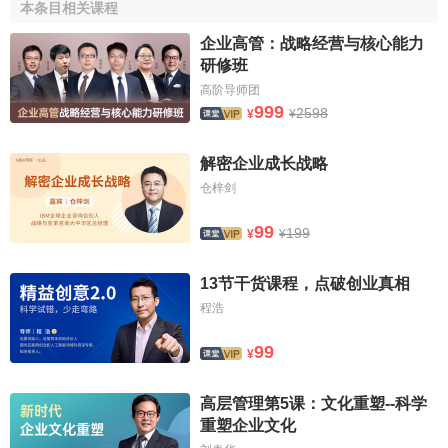
本条目相关课程
保证
国家利益
的权威性，保证企业职工的个人利益及企业的
再生产
需求。只有这样按照道德法则去行事，才能保证企业
企业高管：战略经营与核心能力
研修班
的正确方向和持久发展。
高阶导师团
加强
企业道德建设
，是全面建设社会主义精神文明不可
999
2598
¥
¥
忽视的途径。这不仅因为企业在
国民经济
发展中是最基本的
经济单元，而且因为在企业中集聚了千百万职工，他们是我
解密企业成长战略
国的社会中坚。因此企业作为“小社会”，其道德状况如何，会
仓梓剑
深刻影响着整个社会面貌。在一定意义上说，企业道德建设
99
也是社会主义精神文明建设的关键。
199
¥
¥
[1]
企业管理道德在企业中的作用
13节干货课程，点破创业真相
程浩
现代
企业管理
的一个突出特点是强调以人为中心的管
99
¥
理。现代
科学管理
认为，在企业的人、财、物等诸要素中，
人是最重要的因素，是企业的主体。
管理道德
就是在
企业经
高层管理第5课：文化重塑--科学
营
管理的重心从物转移到人的过程中应运而生的，与
管理科
重塑企业文化
学
和
伦理学
有密切联系的一门新兴的学科。管理道德又称为