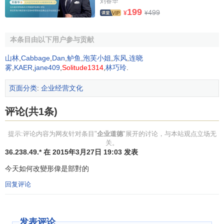
刘春华
管理者道德，是
管理者
在实施经营管理活动中必须遵循的人
199
499
¥
¥
与人之间的关系以及个人与企业之间关系的行为规范的总
和。对于经营管理者来说，管理道德是一种职工道德，是社
本条目由以下用户参与贡献
会道德的一个组成部分。它主要研究道德因素在企业经营管
理过程中的作用及经营管理者应当具备一些什么样的职业道
山林
,
Cabbage
,
Dan
,
鲈鱼
,
泡芙小姐
,
东风
,
连晓
雾
,
KAER
,
jane409
,
Solitude1314
,
林巧玲
.
德品质和行为能力。
页面分类
:
企业经营文化
在
企业管理
中，实现
决策目标
过程中的行为
控制
不外乎
采用两种方式。一是靠
管理制度
来实行控制，即通过
制度
和
评论(共1条)
职权
关系来确定企业成员的行为规范。这种控制方式是强制
性的，往往引起职工的心理失衡，进而产生
逆反心理
和消极
提示:评论内容为网友针对条目"
企业道德
"展开的讨论，与本站观点立场无
情绪。另一种是通过共同的价值观，由道德意识的暗示，强
关。
36.238.49.* 在 2015年3月27日 19:03 发表
化
自我意识
来达到职工的
自我控制
和
自我约束
。这是一种基
于对职工个人价值的尊重和充分信任职工的自觉性为前提的
今天如何改變形偉是部對的
无形控制。这两种
行为控制
形式在现代企业管理中具有互补
回复评论
性，缺一不可。管理道德作为企业微观上层建筑中相对独立
的因素，在企业经营管理活动中具有不可替代的现实作用。
发表评论
首先，在企业行为中，管理道德从企业及其职工对社会