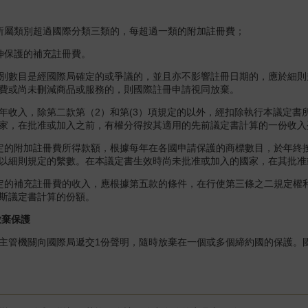
屬類別超過國際分類三類的，每超過一類的附加註冊費；
保護的補充註冊費。
數目是經國際局確定的或爭議的，並且亦不影響註冊日期的，應於細則規
費或尚未刪減商品或服務的，則國際註冊申請視同放棄。
入，除第二款第（2）和第(3）項規定的以外，經扣除執行本議定書
家，在批准或加入之前，有權分得按其適用的先前議定書計算的一份收入
附加註冊費所得款額，根據每年在各國申請保護的商標數目，於年終按比例
以細則規定的繫數。在本議定書生效時尚未批准或加入的國家，在其批准
的補充註冊費的收入，應根據第五款的條件，在行使第三條之二規定權利
斯議定書計算的份額。
棄保護
管機關向國際局遞交1份聲明，隨時放棄在一個或多個締約國的保護。國