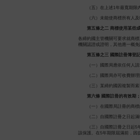
（五）在上述1年最寬期限內
（六）未能使商標所有人及時
第五條之二 商標使用某些成
各締約國主管機關可要求就商標
機關認證或證明，其他應一概免
第五條之三 國際註冊簿登記
（一）國際局應依任何人請求
（二）國際局亦可收費辦理
（三）某締約國因複製而索要
第六條 國際註冊的有效期；
（一）在國際局註冊的商標的
（二）自國際註冊之日起滿5
（三）自國際註冊之日起5年
該保護。在5年期限屆滿前，因