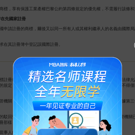
標，享有保護工業產權巴黎公約第四條規定的優先權，不需履行該條和
在先國家註冊
申請註冊的商標，爾後又以同一所有人或其權利繼承人的名義由國際局
在其註冊簿中登記該國際註冊。
註冊或根據第三條之三提出延伸保護申請的國家主管機關後，在法律允
的規定，只能以適用於申請國家註冊商標的條件提出此類駁回。但不得僅
關，應在其國家法規定的期限內，並最遲於商標國際註冊或根據第三條之
駁回聲明抄件各1份轉給原屬國主管機關和商標所有人，如該主管機關已
冊那樣，他應享有同樣的申訴權利。
事人的請求，通知其駁回商標的全部理由。