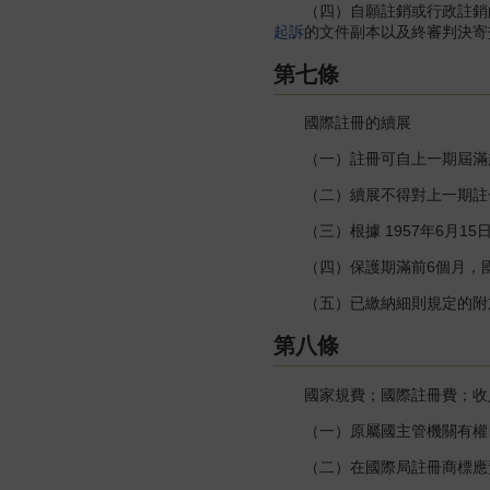
（四）自願註銷或行政註銷的
起訴
的文件副本以及終審判決寄
第七條
國際註冊的續展
（一）註冊可自上一期屆滿起
（二）續展不得對上一期註冊
（三）根據 1957年6月1
（四）保護期滿前6個月，國
（五）已繳納細則規定的附加
第八條
國家規費；國際註冊費；收入
（一）原屬國主管機關有權自
（二）在國際局註冊商標應預