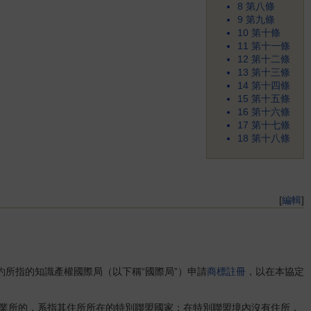
8
第八條
9
第九條
10
第十條
11
第十一條
12
第十二條
13
第十三條
14
第十四條
15
第十五條
16
第十六條
17
第十七條
18
第十八條
[
編輯
]
公約所指的知識產權國際局（以下稱“國際局”）申請
商標註冊
，以在本協定
業所的，系指其住所所在的特別聯盟國家；在特別聯盟境內沒有住所，