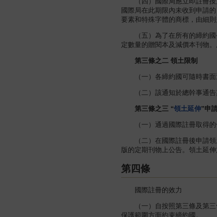
（四）國際局應立即註冊按
國際局在此期限內未收到申請的
要素和特殊字體的商標，由細則
（五）為了在所有的締約國公
定數量的贈閱本及減價本刊物。
第三條之二 領土限制
（一）各締約國可隨時書面通
（二）該通知於總幹事通告其
第三條之三 “
領土延伸
”申
（一）通過國際註冊取得的保
（二）在國際註冊後申請領土
版的定期刊物上公告。領土延伸
第四條
國際註冊的效力
（一）自按照第三條及第三條
保護範圍方面約束締約國。