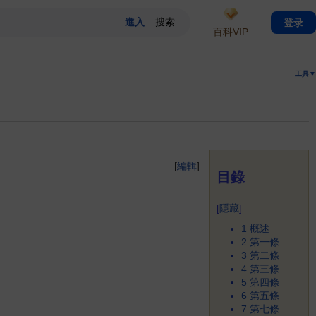
登录
百科VIP
工具▼
[
編輯
]
目錄
[
隱藏
]
1
概述
2
第一條
3
第二條
4
第三條
5
第四條
6
第五條
7
第七條