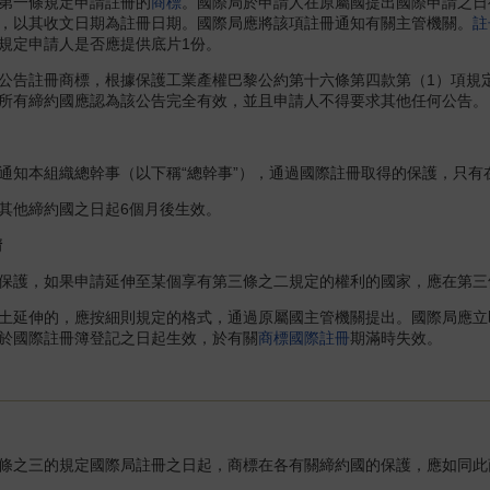
第一條規定申請註冊的
商標
。國際局於申請人在原屬國提出國際申請之日
，以其收文日期為註冊日期。國際局應將該項註冊通知有關主管機關。
註
規定申請人是否應提供底片1份。
告註冊商標，根據保護工業產權巴黎公約第十六條第四款第（1）項規定
所有締約國應認為該公告完全有效，並且申請人不得要求其他任何公告。
知本組織總幹事（以下稱“總幹事”），通過國際註冊取得的保護，只有
他締約國之日起6個月後生效。
請
護，如果申請延伸至某個享有第三條之二規定的權利的國家，應在第三
延伸的，應按細則規定的格式，通過原屬國主管機關提出。國際局應立
於國際註冊簿登記之日起生效，於有關
商標國際註冊
期滿時失效。
之三的規定國際局註冊之日起，商標在各有關締約國的保護，應如同此