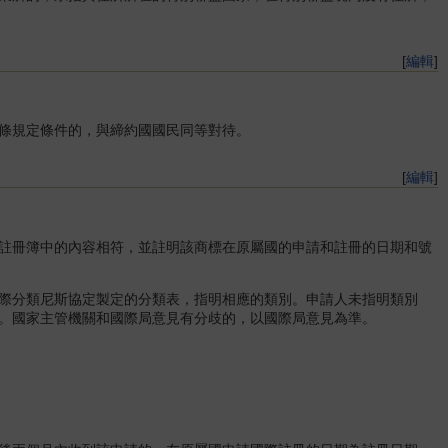
[
編輯
]
條規定條件的，與締約國國民同等對待。
[
編輯
]
註冊簿中的內容相符，並註明該商標在原屬國的申請和註冊的日期和號
際分類尼斯協定製定的分類表，指明相應的類別。申請人未指明類別
。國家主管機關和國際局意見有分歧的，以國際局意見為準。