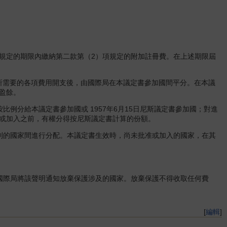
定的期限內繳納第二款第（2）項規定的附加註冊費。在上述期限屆
所需要的各項費用開支後，由國際局在本議定書參加國間平分。在本議
盈餘。
分給本議定書參加國或 1957年6月15日尼斯議定書參加國；對進
或加入之前，有權分得按尼斯議定書計算的份額。
的國家間進行分配。本議定書生效時，尚未批准或加入的國家，在其
際局將該聲明通知放棄保護涉及的國家。放棄保護不得收取任何費
[
編輯
]