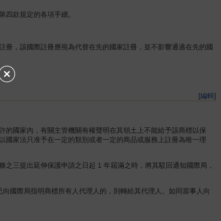
第四款規定的各項手續。
註冊，該國際註冊應視為代替在先的國家註冊，並不影響通過在先的國
[
編輯
]
許的國家內，有關主管機關有權聲明在其領土上不能給予該商標以保
以國家法只准予在一定的類別或者一定的商品或服務上註冊為唯一理
三提出延伸保護申請之日起 1 年屆滿之時，將其駁回通知國際局，
向國際局指明商標所有人代理人的，則轉給其代理人。如同當事人向