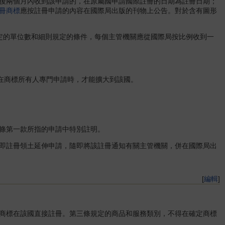
後兩個月內收到該申請的，在原屬國申請國際註冊的日期為註冊日期；
冊商標
應按註冊申請的內容在國際局出版的刊物上公告。對於含有圖形
的單位數和細則規定的條件，每個主管機關應從國際局按比例收到一
在商標所有人專門申請時，才能擴大到該國。
條第一款所指的申請中特別註明。
即註冊領土延伸申請，隨即將該註冊通知有關主管機關，併在國際局出
[
編輯
]
商標在該國直接註冊。第三條規定的商品和服務類別，不得在確定商標