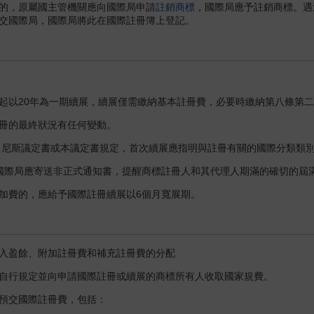
，原屬國主管機關應向國際局申請
註銷商標
，國際局應予註銷商標。遇
交國際局，國際局將此在國際註冊簿上登記。
以20年為一期續展，續展僅需繳納基本註冊費，必要時繳納第八條第二
的最終狀況有任何變動。
5日尼斯議定書或本議定書規定，首次續展應指明與註冊有關的國際分類類
際局應寄送非正式通知書，提醒商標註冊人和其代理人期滿的確切的屆
費的，應給予國際註冊續展以6個月寬展期。
盈餘、附加註冊費和補充註冊費的分配
行規定並向申請國際註冊或續展的商標所有人收取國家規費。
交國際註冊費，包括：