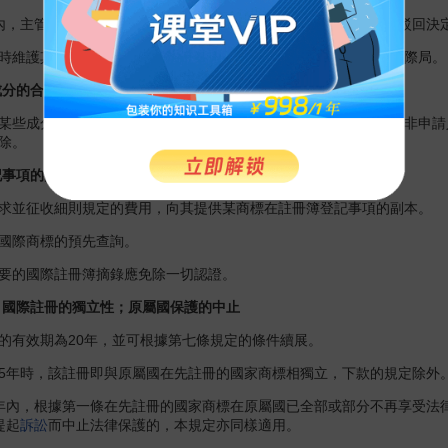
，主管機關未將關於商標註冊或延伸保護申請的任何臨時或最終駁回決定
維護其權利的，主管機關不得宣佈國際商標無效。無效應通知國際局。
分的合法性證明文件
某些成分的使用，如紋章、徽章、肖像、勛章、頭銜、廠商名稱或非申請
除。
事項的副本；預先查詢；國際註冊簿摘錄
並征收細則規定的費用，向其提供某商標在註冊簿登記事項的副本。
國際商標的預先查詢。
的國際註冊簿摘錄應免除一切認證。
國際註冊的獨立性；原屬國保護的中止
有效期為20年，並可根據第七條規定的條件續展。
年時，該註冊即與原屬國在先註冊的國家商標相獨立，下款的規定除外
內，根據第一條在先註冊的國家商標在原屬國已全部或部分不再享受法律
提起
訴訟
而中止法律保護的，本規定亦同樣適用。