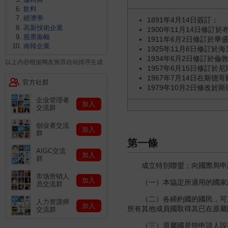
飲料
經濟學
1891年4月14日簽訂；
高新技術企業
1900年11月14日修訂
股票振幅
1911年6月2日修訂於華
南韓企業
1925年11月6日修訂於
1934年6月2日修訂於倫
以上内容根据网友推荐自动排序生成
1957年6月15日修訂於
1967年7月14日在斯德
官方社群
1979年10月2日修改於
企业管理者
加入
交流群
创业者交流
加入
群
第一條
AIGC交流
加入
群
成立特別聯盟；向國際局申請
市场营销人
加入
（一）本協定所適用的國家組
员交流群
（二）各締約國的國民，可通
人力资源师
加入
所有其他成員國取得其已在原屬
交流群
（三）原屬國是指申請人設有