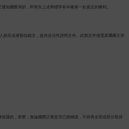
通知國際局的，即喪失上述商標享有本條第一款規定的權利。
人姓氏或者類似銘文，提供合法性證明文件。此類文件僅需原屬國主管
。
保護的，那麼，無論國際註冊是否已經轉讓，不得再全部或部分取得