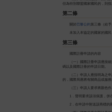
但為特別聯盟國家國民的，則指
第二條
關於
巴黎公約
第三條（給予
未加入本協定的國家的國民，
第三條
國際註冊申請的內容
（一）國際註冊申請應按細則
碼以及國際註冊的申請日期。
（二）申請人應指明為之申請
的，國際局應將有關商品或服務
（三）申請人要求將顏色作為
1．聲明要求該項保護，併在
2．在申請中附送該商標的彩