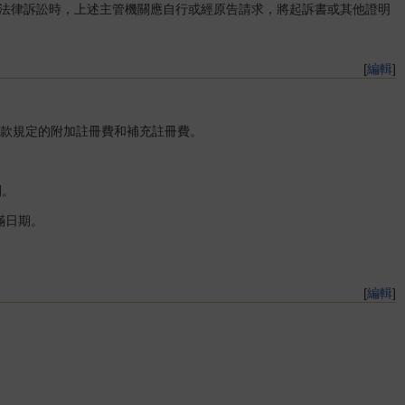
法律訴訟時，上述主管機關應自行或經原告請求，將起訴書或其他證明
[
編輯
]
款規定的附加註冊費和補充註冊費。
別。
滿日期。
[
編輯
]