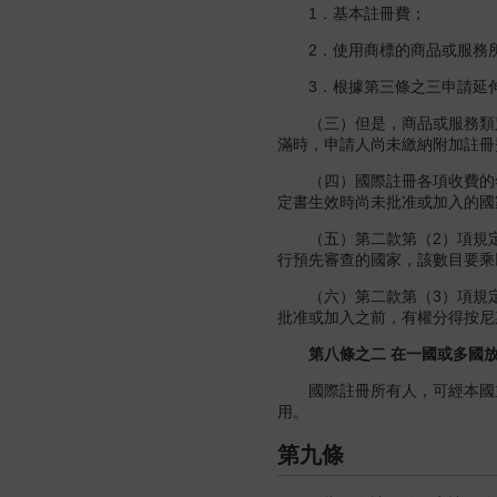
1．基本註冊費；
2．使用商標的商品或服務所
3．根據第三條之三申請延伸
（三）但是，商品或服務類別
滿時，申請人尚未繳納附加註冊
（四）國際註冊各項收費的年收
定書生效時尚未批准或加入的國
（五）第二款第（2）項規定的
行預先審查的國家，該數目要乘
（六）第二款第（3）項規定
批准或加入之前，有權分得按尼
第八條之二 在一國或多國放
國際註冊所有人，可經本國主
用。
第九條