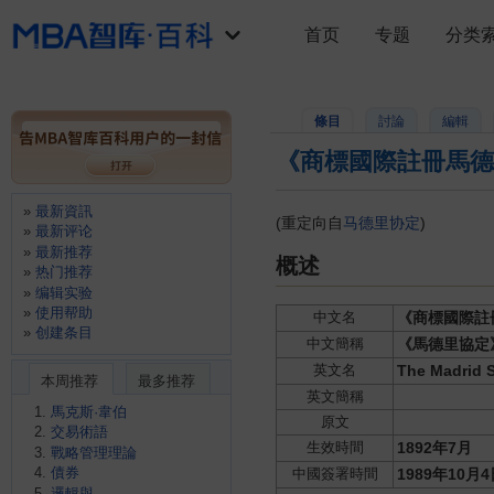
首页
专题
分类
條目
討論
編輯
《商標國際註冊馬德
最新資訊
(重定向自
马德里协定
)
最新评论
最新推荐
概述
热门推荐
编辑实验
使用帮助
中文名
《商標國際註
创建条目
中文簡稱
《馬德里協定
英文名
The Madrid S
本周推荐
最多推荐
英文簡稱
馬克斯·韋伯
原文
交易術語
生效時間
1892年7月
戰略管理理論
債券
中國簽署時間
1989年10
邏輯與