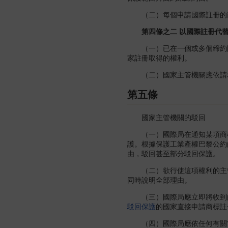
（二）每個申請國際註冊的商
第四條之二 以國際註冊代替
（一）已在一個或多個締約國
家註冊取得的權利。
（二）國家主管機關應依請求
第五條
國家主管機關的駁回
（一）國際局在通知某項商標
護。根據保護工業產權巴黎公約
由，駁回甚至部分駁回保護。
（二）欲行使這項權利的主管機
同時說明全部理由。
（三）國際局應立即將收到的
駁回保護
的國家直接申請商標註
（四）國際局應依任何有關當