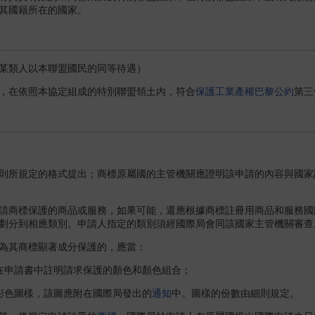
其國籍所在的國家。
某類人以本聯盟國民的同等待遇）
在依照本協定組成的特別聯盟領土內，符合
保護工業產權巴黎公約
第三
所規定的格式提出；商標原屬國的主管機關應證明該申請的內容與國家
商標保護的商品或服務，如果可能，還應根據商標註冊用商品和服務國
劃分到相應類別。申請人指定的類別須經國際局會同該國家主管機關審查
其商標顯著成分保護的，應當：
申請書中註明請求保護的顏色和顏色組合；
色圖樣，該圖應附在國際局發出的
通知
中。圖樣的份數由細則規定。