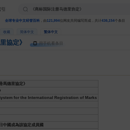
索引
全球专业中文经管百科
，由
121,994
位网友共同编写而成，共计
436,154
个条目
收藏
简体中文
繁体中文
里協定》
用手机看条目
冊馬德里協定》
》
ystem for the International Registration of Marks
月4日中國成為該協定成員國