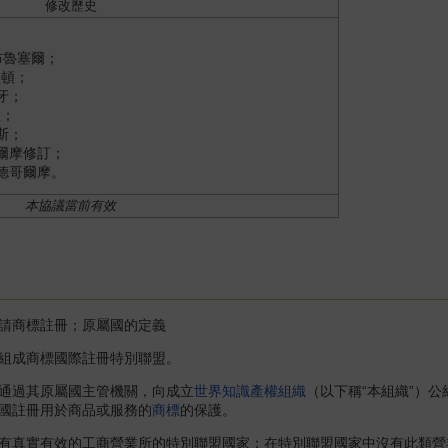
修改歷史
於布魯塞爾；
盛頓；
海牙；
敦；
尼斯；
哥爾摩修訂；
斯德哥爾摩。
本協議當前有效
商標註冊；原屬國的定義
成商標國際註冊特別聯盟。
過其原屬國主管機關，向成立
世界知識產權組織
（以下稱“本組織”）
國註冊用於商品或服務的
商標
的保護。
真實有效的工商營業所的特別聯盟國家；在特別聯盟國家中沒有此類營