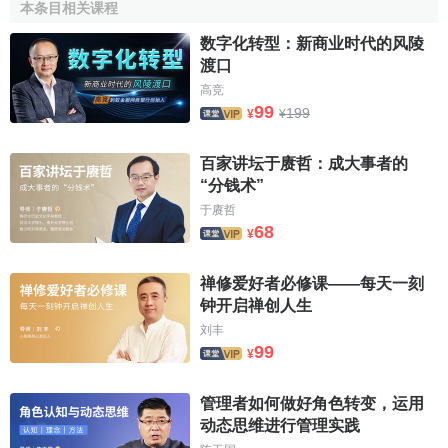
本条目相关课程
力。
数字化转型：新商业时代的风陵
海皇東方2006年
純利潤
3.4億美元，於2005年同比下跌
渡口
57%，其2006年
息稅前收益
為4.1億美元，比2005年同比下
高竞
跌55%；這在常人看來，
經濟效益
下滑的海皇東方似乎在
99
199
¥
¥
2006年蒙受嚴重
挫折
，而海皇東方自己卻不這麼看。
百家讲坛于赓哲：成大事者的
與2005年相比，海皇東方2006年船用燃油費用整整上升
“分钱术”
2.37億美元。此外，2006年平均貨運價格偏低和燃料油價格
于赓哲
上漲也同樣影響其他遠洋
承運人
當年船隊經濟效益。但是瘦
68
¥
死的駱駝比馬大，2006年海皇東方的
投資回報率
為15.43%，
每股收益
為25美分，在經營管理效益在當代世界眾多全球遠
禅修爱好者必修课——每天一刻
洋
承運人
中仍為佼佼者。
钟开启禅创人生
刘丰
海爾德透露，2006年，其下屬的美國總統輪船物流公司
99
¥
在中國等亞洲5個國家與美國之間定班貿易航線上已經成功地
為廣
大客戶
開創遠洋保證零擔集裝箱貨運服務，獲得巨大的
管理者如何做好角色转变，运用
物流服務業績。2007年初，海皇東方已經完成與印度新鐵路
动态思维进行管理实践
合資服務公司的各種準備工作，所有安排已經全部到位，運