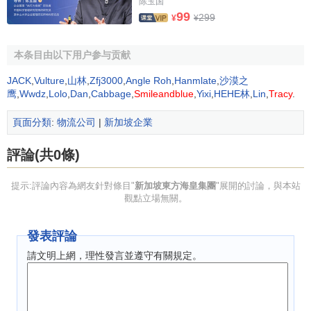
陈玉国
輸路線從印度首都新德里到孟買鐵路走廊，
註冊商標
名稱為
99
299
¥
¥
美國總統輪船公司
印度鐵路貨運公司，從2007年4月1日起開
始正式運營。
本条目由以下用户参与贡献
他說，他領導下的海皇東方在2007年仍將以公司發展為
JACK
,
Vulture
,
山林
,
Zfj3000
,
Angle Roh
,
Hanmlate
,
沙漠之
本，繼續強化貿易航運網路經營管理，提高各條集裝箱運輸
鹰
,
Wwdz
,
Lolo
,
Dan
,
Cabbage
,
Smileandblue
,
Yixi
,
HEHE林
,
Lin
,
Tracy
.
貿易航線的箱位運力利用率，竭盡所能剋服平均貨運價格偏
頁面分類
:
物流公司
|
新加坡企業
低和燃料油價格上漲所帶來的各種負面影響，獲取最大化效
益。在物流方面，2007年，海皇東方在志必奪的目標是，堅
評論(共0條)
持貫徹
集團公司
制訂的利潤增長和革新戰略，其中包括其屬
下美國總統輪船公司新增7艘
集裝箱船舶
和擴大船隊運力
提示:評論內容為網友針對條目"
新加坡東方海皇集團
"展開的討論，與本站
10%，按計劃引進
乾貨集裝箱
和冷凍集裝箱設備，完成
公司
觀點立場無關。
集團
到全球各個
辦事處
的電子
信息技術
更新工程，
國際貨物
運輸
線路的進一步延伸，物流服務品牌的多元化創新等措
發表評論
施，進一步促使包括中國在內的亞洲地區始發港貨源擴大。
請文明上網，理性發言並遵守有關規定。
此外，海皇東方還將圍繞集團經營管理能力的
有機增長
，抓
緊時機進行收購兼併等活動，擴大海皇東方在全球市場中的
占有率，確保2007年提高物流服務行業的年收益，為每一個