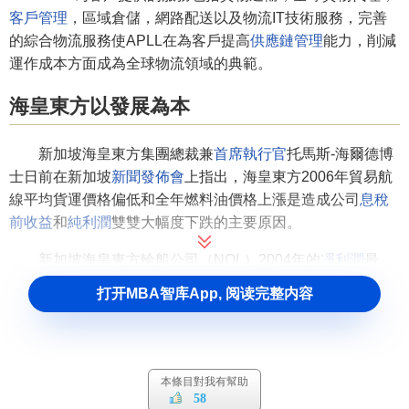
客戶管理
，區域倉儲，網路配送以及物流IT技術服務，完善
的綜合物流服務使APLL在為客戶提高
供應鏈管理
能力，削減
運作成本方面成為全球物流領域的典範。
海皇東方以發展為本
新加坡海皇東方集團總裁兼
首席執行官
托馬斯-海爾德博
士日前在新加坡
新聞發佈會
上指出，海皇東方2006年貿易航
線平均貨運價格偏低和全年燃料油價格上漲是造成公司
息稅
前收益
和
純利潤
雙雙大幅度下跌的主要原因。
新加坡海皇東方輪船公司（NOL）2004年的
凈利潤
最
高，達到9.43億
美元
，而2005年
凈利潤
下滑到8.3億
美元
。與
打开MBA智库App, 阅读完整内容
此對應的是，海皇東方2004年的
營業額
為65.4億美元，而
2005年的
營業額
為70億美元。
海皇東方2005年的凈利潤低於2004年，而2005年的營業
本條目對我有幫助
額反而高於2004年的7%。這個事實說明海皇東方在2005年
58