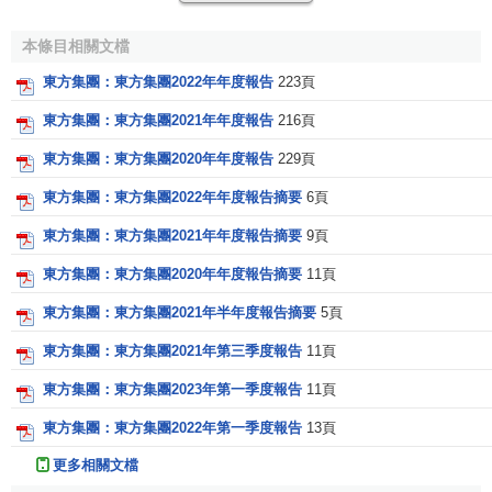
遭遇到燃油價格大幅度上漲，
運營成本
舉高不下，還有航線
配置和調度等具體
經營管理
方面的眾多不利因素。此外，海
本條目相關文檔
皇東方的承租船2005年費用高出2004年3500萬美元。
東方集團：東方集團2022年年度報告
223頁
截止2006年底，海皇東方所屬的美國總統輪船集裝箱班
東方集團：東方集團2021年年度報告
216頁
輪公司(APL)在全球集裝箱運輸班輪公司排名第六，擁有100
艘
集裝箱船舶
，其中包括陸續竣工的13艘運力為3500
標準箱
東方集團：東方集團2020年年度報告
229頁
的新造
集裝箱船
，運力為 4250標準箱的
集裝箱船舶
2艘。2艘
東方集團：東方集團2022年年度報告摘要
6頁
運力為6350標準箱的
集裝箱船舶
也從2006年起逐步加盟於美
東方集團：東方集團2021年年度報告摘要
9頁
國總統輪船集裝箱運輸公司，迅速擴大其集裝箱船隊的運
力。總統輪船2005年的集裝箱運量為195萬標準箱，與2004
東方集團：東方集團2020年年度報告摘要
11頁
年
同比增長
11%，這是得益於中國等亞洲國家的
進出口貿易
東方集團：東方集團2021年半年度報告摘要
5頁
集裝箱運量不斷擴大，其2005年
集裝箱運輸
平均收益
同比提
高5%，達到2841美元。
東方集團：東方集團2021年第三季度報告
11頁
東方集團：東方集團2023年第一季度報告
11頁
海皇東方的
物流服務
業務十分發達，併成為國際集裝箱
運輸服務的核心。海皇東方表示，今後的任務就是強化各個
東方集團：東方集團2022年第一季度報告
13頁
層次和點均必須強化管理，優化經營，增收節支，進一步減
更多相關文檔
輕來自各個方面，尤其是燃料油價格飛速上漲帶來的巨大壓