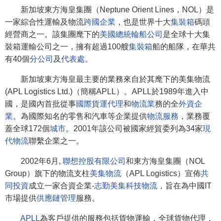
新加坡東方海皇集團（Neptune Orient Lines，NOL）是
一家綜合性運輸及物流
跨國企業
，也是世界十大
集裝箱
碼頭
經營商之一。該集團麾下的
美國總統輪船公司
是全球十大集
裝箱運輸公司之一，擁有超過100艘
集裝箱
船的船隊，在華共
有40個
分公司
及
代表處
。
新加坡東方海皇最主要的業務來自於其麾下的美集物流
(APL Logistics Ltd.)（簡稱APLL）。APLL於1989年進入中
國，是國內首批從事
國際貨運代理
和
物流業
務的全
外資企
業
。為國際知名的零售和汽車等企業提供
物流服務
，業務覆
蓋全球172個
城市
。2001年該公司被國家經貿委列為34家
現
代物流
聯繫企業之一。
2002年6月,
聯想控股有限公司
和東方海皇集團（NOL
Group）旗下的物流支柱
美集物流
（APL Logistics）宣佈
共
同投資
成立一家合資企業-
志勤美集科技物流
，旨在為中國IT
市場提供
供應鏈管理
服務。
APLL
為客戶提供的服務包括貨物運輸，全球貨物代理，