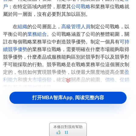
戶
；在特定區域內經營，那麼其
公司戰略
和業務單位戰略就
屬於同一層面，沒有必要對其加以區別。
在
組織
的公司層面上，
高級管理人員
制定公司戰略，以
平衡公司的
業務組合
。公司戰略涵蓋了公司的整體範圍，關
註在每個戰略業務單位中創造競爭優勢。制定一個具有
可持
續競爭優勢
的業務單位戰略，需要明確在什麼市場能夠取得
競爭優勢，什麼產品或服務能夠區別於競爭對手以及競爭對
手可能採取的行動。競爭戰略是在戰略業務單位這個層次制
定的，包括如何實現競爭優勢，以便最大限度地提高企業
盈
利能力
和擴大
市場份額
，確定相關產品的範圍、
價格
、
促銷
手段和
市場營銷
渠道
等。
打开MBA智库App, 阅读完整内容
業務單位
領導
負責制定本業務單位的
經營戰略
，支持公
司戰略的實現。
業務單位戰略的關註內容
本條目對我有幫助
11