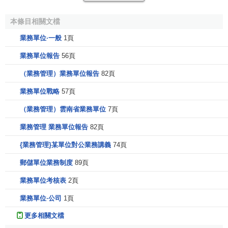
業務單位戰略關註的是在特定市場、行業或產品中的競
爭力。在大型和分散化經營的企業中，所屬業務部門數量龐
本條目相關文檔
大，
首席執行官
很難適當地控制所有部門。因此，企業通常
業務單位·一般
1頁
會設立戰略業務單位，賦予戰略業務部門在公司總體戰略的
指導下作出相應
戰略決策
的權力，包括對特定產品、市場、
業務單位報告
56頁
客戶或地理區域作出戰略決策。 戰略業務單位是公司整體中
（業務管理）業務單位報告
82頁
的一個業務單位，由於其服務於特定的外部市場而與其他業
務單位相區別。這是因為戰略業務單位的管理層會根據外部
業務單位戰略
57頁
市場的狀況對產品和市場進行
戰略規劃
。例如，一家食品公
（業務管理）雲南省業務單位
7頁
司劃分為生鮮食品部和熟食部，每個業務單位面向不同的市
業務管理 業務單位報告
82頁
場，這就要求不同的戰略單位擁有不同的
市場戰略
。戰略業
務單位是實行自我計劃和管理的單位，可以擁有自身具體的
{業務管理}某單位對公業務講義
74頁
經營戰略。
郵儲單位業務制度
89頁
制定者
業務單位考核表
2頁
業務單位·公司
1頁
業務單位戰略由業務單位負責人制定，它應當與總體戰
略保持一致，支持總體戰略的實現。如果一個企業只在一個
更多相關文檔
特定市場中開展業務，公司戰略和業務單位戰略屬於同一層