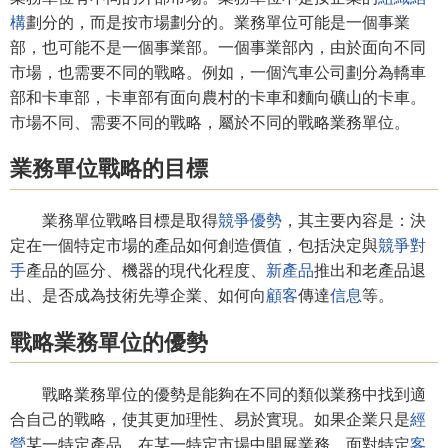
構
劃分的，而是按市場劃分的。業務單位可能是一個事業
部，也可能不是一個事業部。一個事業部內，由於面向不同
市場，也需要不同的戰略。例如，一個汽車公司劃分為轎車
部和卡車部，卡車部有面向農村的卡車和麵向礦山的卡車。
市場不同、需要不同的戰略，屬於不同的戰略業務單位。
業務單位戰略的目標
業務單位戰略目標是取得
競爭優勢
，其主要內容是：決
定在一個特定市場的產品如何創造價值，包括決定與
競爭對
手
產品的區分、機器的現代化程度、
新產品
推出和老產品退
出、是否成為技術先導企業、如何向
顧客
傳達
信息
等。
戰略業務單位的優勢
戰略業務單位的優勢是能夠在不同的類似業務中找到適
合自己的戰略，使其更加理性、易於實現。如果企業只是
經
營
某一特定產品，在某一特定市場中開展業務，面對特定
客