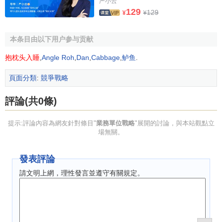
严小云
129
129
¥
¥
本条目由以下用户参与贡献
抱枕头入睡
,
Angle Roh
,
Dan
,
Cabbage
,
鲈鱼
.
頁面分類
:
競爭戰略
評論(共0條)
提示:評論內容為網友針對條目"
業務單位戰略
"展開的討論，與本站觀點立
場無關。
發表評論
請文明上網，理性發言並遵守有關規定。