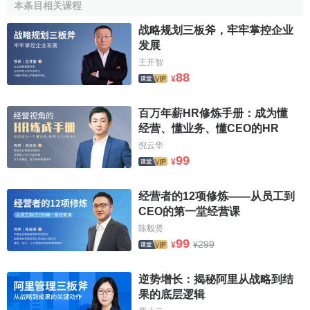
本条目相关课程
面，則沒有必要對兩者加以區別。
战略规划三板斧，牢牢掌控企业
業務單位戰略的類型
发展
王开智
88
¥
成本領先戰略
產品差異化戰略
百万年薪HR修炼手册：成为懂
经营、懂业务、懂CEO的HR
集中化戰略
倪云华
99
在上述戰略中進行選擇的標準包括：該戰略是否適宜
企
¥
業環境
，是否符合
利益相關者
的預期，從企業的
資源
和能力
看是否實際可行。
经营者的12项修炼——从员工到
CEO的第一堂经营课
相關條目
陈毅贤
99
299
¥
¥
市場戰略
逆势增长：揭秘阿里从战略到结
戰略業務單位
果的底层逻辑