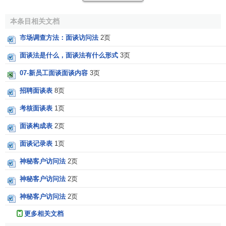
查。这种方法常用在商业性的消费者意向调查中。拦截面访
Q
Q分类法
的好处在于效率高，但是，无论如何控制样本及调查的质
本条目相关文档
R
量，收集的数据都无法证明对总体有很好的代表性。
任意抽样
市场调查方法：面谈访问法
2页
S
街头拦截式面访调查
主要有两种方式：
容量测定法
面谈法是什么，面谈法有什么形式
3页
SEM模型
深层访谈法
第一种方式是由经过培训的访问员在事先选定的若干个
07-新员工面谈面谈内容
3页
双重抽样
地点，如交通路口、户外广告牌前、商城或购物中心内
实验调查法
招聘面谈表
8页
（外）等，按照一定的程序和要求，选取访问对象，征得其
实地调研
考核面谈表
1页
数值分配量表
同意后，在现场按照问卷进行简短的面访调查。
随机号码表法
面谈构成表
2页
顺序量表
第二种方式也叫中心地调查或厅堂测试，是在事先选定
T
面谈记录表
1页
的若干场所内，根据研究的要求，摆放若干供被访者观看或
投影技法
推销估计法
试用的物品。然后按照一定的程序，在事先选定的若干场所
神秘客户访问法
2页
投射研究
的附近，
拦截访问
对象，征得其同意后，带到专用的房间或
探索性调研
神秘客户访问法
2页
W
厅堂内进行面访调查。这种方式常用于需要进行实物显示的
文献调查法
或特别要求有
现场控制
的探索性研究，或需要进行实验的因
神秘客户访问法
2页
问卷调查法
果关系研究。例如
广告效果测试
，某种新开发产品的试用实
网络调研
更多相关文档
文案调查法
验等。