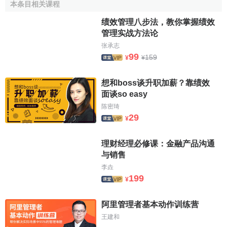
无准备访问
本条目相关课程
网上调查
3.
计算机辅助个人面访调查
X
绩效管理八步法，教你掌握绩效
询问法
管理实战方法论
计算机辅助个人面访调查
（
CAPI
）在一些发达国家使用
辛迪加调研
行踪分析
张承志
比较广泛。可以是入户的CAPI，也可以是街头拦截式的
相互控制配额抽样
99
159
¥
¥
CAPI。主要也有两种形式:
Y
邮寄调查
第一种形式，是由经过培训的调查员手持
笔记本电脑
，
因果性调研
想和boss谈升职加薪？靠绩效
Z
向被访对象进行面访调查。调查问卷事先已经存放在计算机
面谈so easy
主观概率法
内，调查员按照屏幕上所显示的问答题的顺序和指导逐题提
陈密琦
整群抽样
29
重点调查
问，并及时地将答案输入计算机内。目前CAPI用的电脑也可
¥
逐户寻找法
以十分方便地处理开放式的问答题，可将被访者的回答输入
理财经理必修课：金融产品沟通
电脑。
与销售
第二种方式是对被访者进行简单的培训或指导后，让被
李垚
199
访者面对电脑屏幕上的问卷，逐题将自己的答案亲自输入到
¥
计算机内。调查员不参与回答，也不知道被访者输入的答
案，但是调查员可以待在旁边，以便随时提供必要的帮助。
阿里管理者基本动作训练营
王建和