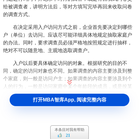
焦点访谈法
给被调查者，讲明方法后，等对方填写完毕再回来收取问卷
经验判断法
的调查方式。
随机抽样
家庭日记法
经销商访谈
在决定采用入户访问方式之前，企业首先要决定到哪些
K
户（单位）去访问。应该尽可能详细具体地规定抽取家庭户
可行性研究
的办法。同时，要求调查员必须严格地按照规定进行抽样，
控制实验法
L
绝对不可以随意地、主观地选取调查户。
联合分析法
留置调查
入户以后要具体确定访问的对象。根据研究的目的不
垃圾调研法
同，确定的访问对象也不同。如果调查的内容主要涉及到整
类别量表
M
个家庭，则一般是访问户主；如果调查的内容主要涉及到个
面谈访问法
人的行为，一般是访问家庭中某个年龄段的成员，或是按某
盲测
描述性调研
种规定选取一位家庭成员进行访问。不管是哪一种情况，抽
打开MBA智库App, 阅读完整内容
媒介调查法
样方案中都要规定具体的方法，使调查员有据可依。对于只
P
选一位家庭成员的情况，一般利用"入户随机抽样表"来确定。
PPS
判断抽样
配额抽样
2.
街头拦截式面访调查
平衡量表法
本条目对我有帮助
评价量表
拦截访问是指在某个场所拦截在场的一些人进行面访调
21
配对比较量表