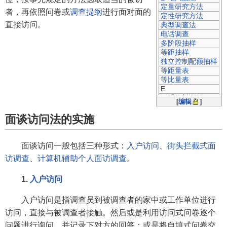
定量研究方法
者，再依照问卷或
调查提纲
进行面对面的
定性研究方法
直接访问。
典型调查法
电话调查
多阶段抽样
等距抽样
独立控制配额抽样
等距量表
等比量表
E
二手资料调研
[
编辑
]
二路焦点小组
F
面谈访问法的实施
非概率抽样
分层抽样
分层比例抽样
面谈访问一般包括三种形式：
入户访问
、
街头拦截式面
分层最佳抽样
访调查
、
计算机辅助个人面访调查
。
G
观察法
1.
入户访问
概率抽样
拐点调研
滚雪球抽样
入户访问是指调查员到被调查者的家中或工作单位进行
H
访问，直接与被调查者接触。然后或是利用访问式问卷逐个
会议调查
问题进行询问，并记录下对方的回答；或是将自填式问卷交
J