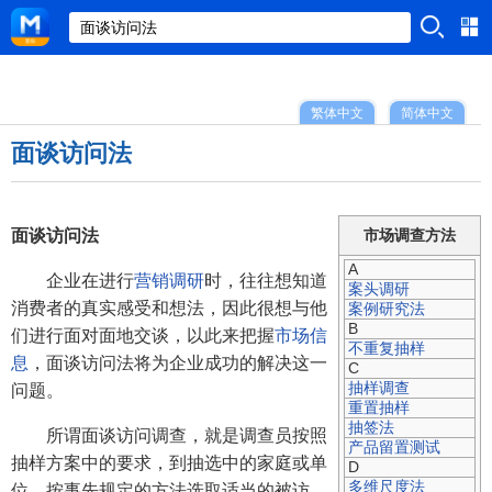
繁体中文
简体中文
面谈访问法
面谈访问法
市场调查方法
A
企业在进行
营销调研
时，往往想知道
案头调研
消费者的真实感受和想法，因此很想与他
案例研究法
B
们进行面对面地交谈，以此来把握
市场信
不重复抽样
息
，面谈访问法将为企业成功的解决这一
C
抽样调查
问题。
重置抽样
抽签法
所谓面谈访问调查，就是调查员按照
产品留置测试
抽样方案中的要求，到抽选中的家庭或单
D
多维尺度法
位，按事先规定的方法选取适当的被访