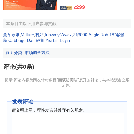
面访调查的应用范围
299
¥
面访调查是目前在国内使用最广泛的方法，几乎涉及到
市场调查
的各个应用范围：
本条目由以下用户参与贡献
蔓草寒烟
,
Vulture
,
村姑
,
funwmy
,
Wwdz
,
Zfj3000
,
Angle Roh
,
18°@鷺
①
消费者研究
。例如，消费者的消费行为研究，消费者
島
,
Cabbage
,
Dan
,
鲈鱼
,
Yixi
,
Lin
,
LuyinT
.
的生活形态研究，消费者满意度研究等等；
页面分类
:
市场调查方法
② 媒介研究。例如，
媒介接触
行为研究，广告效果研究
等等；
评论(共0条)
③
产品研究
。例如，对某产品的使用情况和态度研究，
提示:评论内容为网友针对条目"
面谈访问法
"展开的讨论，与本站观点立场
对某产品的
追踪研究
，新产品的开发研究等等；
无关。
④
市场容量
研究。例如，对某类产品的目前市场容量和
发表评论
近期的
市场潜量
的估计，各竞争品牌的市场占有率研究等
等。
请文明上网，理性发言并遵守有关规定。
面谈访问法的应用意义