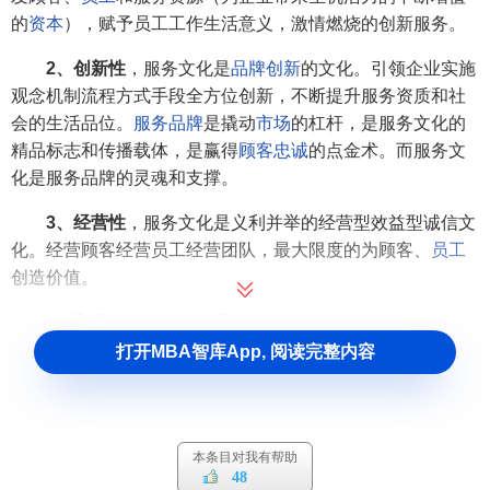
的
资本
），赋予员工工作生活意义，激情燃烧的创新服务。
2、创新性
，服务文化是
品牌创新
的文化。引领企业实施
观念机制流程方式手段全方位创新，不断提升服务资质和社
会的生活品位。
服务品牌
是撬动
市场
的杠杆，是服务文化的
精品标志和传播载体，是赢得
顾客忠诚
的点金术。而服务文
化是服务品牌的灵魂和支撑。
3、经营性
，服务文化是义利并举的经营型效益型诚信文
化。经营顾客经营员工经营团队，最大限度的为顾客、
员工
创造价值。
4、和谐性
，服务文化是和谐共赢基业常青的文化。
打开MBA智库App, 阅读完整内容
5、人本性
，服务文化是
人本管理
的文化，是以顾客为本
的情感性沟通文化。
6、社会性
，服务文化的原理适用于社会各个行业单位。
本条目对我有帮助
48
服务文化不仅与社会地域文化共振共鸣分享提升；而且