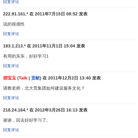
由。
回复评论
222.91.161.* 在 2011年7月15日 08:52 发表
组织的存在，都是为了某种目标和追求，企业经营实践
证明，单纯把盈利作为最高追求，往往适得其反。纵观世界
说的很感性
上比较优秀的组织，大都以为社会、顾客、
员工服务
等作为
回复评论
最高目标或宗旨。
万豪国际
(MarriottInternational)
酒店集团
是
服务业中公认的佼佼者，其使命是“用独特的热情和关怀主动
183.1.213.* 在 2011年11月1日 15:04 发表
向顾客提供最有价值的帮助、信息和支持”。
有用的东东，好好学习1
2、共同的
价值观
回复评论
胡宝玉
(
Talk
|
贡献
) 在 2011年12月2日 13:40 发表
价值观是指人们评价事物重要性和优先次序的一套标
准。组织文化中所讲的价值观是指组织中人们共同的价值
请教老师，北大荒集团如何建设服务文化？
观。共同的价值观是组织文化的核心和基石，它为所有的员
回复评论
工提供了共同的思想意识、信仰和El常行为准则，这是组织
取得成功的必要条件。优秀
企业的价值观
大致包括以下内
218.24.164.* 在 2012年3月26日 16:13 发表
容：向顾客提供第一流的产品和服务，
顾客至上
；组织中要
谢谢，回去好好学习了。
以人为中心，要充分尊重和发挥员工的主人翁精神，发挥员
回复评论
工的
主动性
、积极性和
创造性
；强调加强团结协作和
团队精