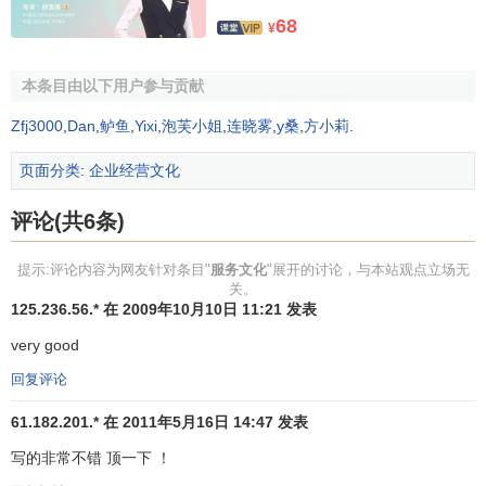
服务文化的内容
68
¥
从服务文化的内容来看，主要包括以下几个方面的要
本条目由以下用户参与贡献
点。
Zfj3000
,
Dan
,
鲈鱼
,
Yixi
,
泡芙小姐
,
连晓雾
,
y桑
,
方小莉
.
1、组织的最高目标或
使命
页面分类
:
企业经营文化
企业文化是如何发挥对企业的
影响力
和内推力的?世界顶
尖管理大师
彼得·圣吉
引入了“
共同愿景
”的概念。彼得·圣吉认
评论(共6条)
为，共同愿景是一个组织中各个成员发自内心的共同目标，
是蕴藏在人们心中一股令人深受感召的力量。企业文化的核
提示:评论内容为网友针对条目"
服务文化
"展开的讨论，与本站观点立场无
心是共同愿景，通过建立全体员工共同为之奋斗的目标，形
关。
125.236.56.* 在 2009年10月10日 11:21 发表
成
企业的凝聚力
和向心力，激发员工的热情、干劲，调节员
工之间的关系，使之形成风雨同舟、和衷共济的坚强集体，
very good
并为企业的生存和发展提供长久的动力。
回复评论
企业使命是在对企业外部、内部环境分析的基础上，对
61.182.201.* 在 2011年5月16日 14:47 发表
企业未来发展研究的第一个环节，即企业对其生产的产品和
写的非常不错 顶一下 ！
进入市场的目的和领域的描述，它是企业存在的目的和理