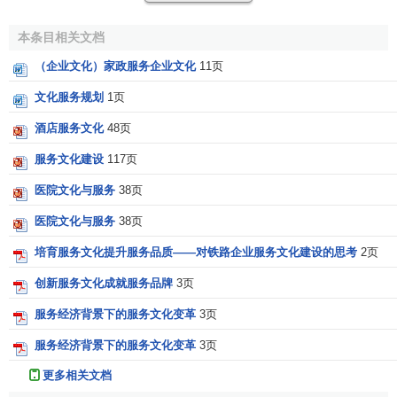
服务文化的原理适应各个行业城市企业。建设服务文化是各
本条目相关文档
个行业不容回避的战略课题。制造业应该尽快建设服务文
化，政府机关媒体应带头建设服务文化，垄断业应率先建设
（企业文化）家政服务企业文化
11页
服务文化。
文化服务规划
1页
[2]
服务文化的构成
酒店服务文化
48页
服务文化建设
117页
服务文化由三个层面的内容构成。
医院文化与服务
38页
(1)精神层面：包括
服务意识
、
服务理念
等，这是服务文
医院文化与服务
38页
化的核心。
培育服务文化提升服务品质——对铁路企业服务文化建设的思考
2页
服务意识是对服务性质、服务质量、服务重要性的直觉
创新服务文化成就服务品牌
3页
反应和理性思考。优秀的服务意识要做到：①意识第一，标
服务经济背景下的服务文化变革
3页
准第二；②制度第一，领导第二；③顾客第一，企业第二；
④满意第一，利润第二。服务理念指导服务文化的实施，有
服务经济背景下的服务文化变革
3页
什么样的服务理念，就有什么样的
服务态度
和行为。围绕“以
更多相关文档
人为本”的服务理念，服务企业应培育以下几种服务观念：客