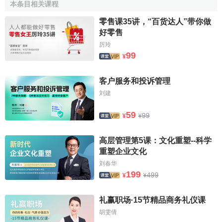
本条目相关课程
户至上、诚信至上、真诚贴心、全员参与等。
零售课35讲，“百货达人”带你做
(2)物质层面：包括
企业的服务形象
、硬件设施及服务品
好零售
牌等，这是服务文化的基础内容。
厉玲
99
¥
企业形象
是服务文化的外在表现，包括
员工形象
和
企业
标识
。硬件设施包括服务机构的设置、服务设施的完善、
消
客户服务和投诉管理
费环境
的优化等。服务品牌建设是推进服务文化深入的重
刘建
点，它建立在顾客的高度信任和忠诚的基础上。
59
(3)制度层面：包括服务机制、服务手段等，这是服务文
99
¥
¥
化建设的重要保障。
高层管理第5课：文化重塑--科学
企业将优秀的服务文化用制度的方式规定下来，形成科
重塑企业文化
学的管理体系和服务机制，将抽象的服务概念和要求变为具
刘春华
体的
服务指标
，渗透到企业的
经营管理
当中。现代化服务手
199
499
¥
¥
段的应用和创新(如
电子商务
、
供应链管理
等)有助于提升服务
管理的水平和效率。
礼赢职场·15节精品商务礼仪课
胡雯倩
[3]