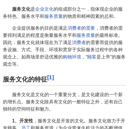
服务文化
是
企业文化
的组成部分之一，指体现企业的服
务特色、服务水平和
服务质量
的物质和精神因素的总和。
企业提供服务的目的是满足
消费者
的
需要
，消费者的需
要得到满足的程度是衡量服务水平和
服务质量
的最终标准。
因此，服务文化就体现在为了满足
消费者
的需要而提供的服
务设施、方式、手段、环境和贯穿于实际服务过程中的各种
观念上。如商场里舒适优雅的
购物环境
，“
顾客
是上帝”的服务
观念等。
[1]
服务文化的特征
服务文化是文化的一个重要分支，是文化建设的一个新
的增长点。服务文化除具有文化的一般特征之外，还有自己
独特的空间特征和魅力。
1、开发性
，服务文化是开发的文化。服务文化致力于开
发顾客、
员工
和服务资源（为企业带来生机活力的不断增值