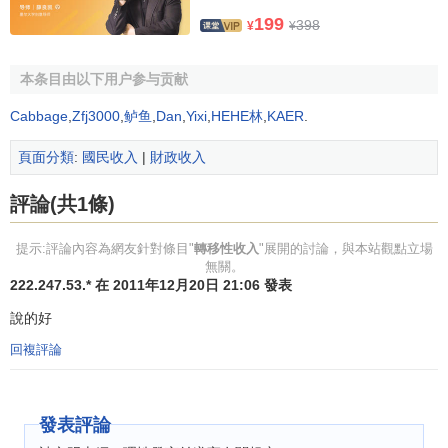
199
398
¥
¥
表2 不包含轉移性收入的GE指數
農村區域
城鎮區域
農村—城鎮區域
總區域
本条目由以下用户参与贡献
內
內
間
Cabbage
,
Zfj3000
,
鲈鱼
,
Dan
,
Yixi
,
HEHE林
,
KAER
.
1993
0.05702
0.02254
0.01430
0.03633
1994
0.05942
0.02308
0.01667
0.03783
頁面分類
:
國民收入
|
財政收入
1995
0.05466
0.02362
0.01498
0.03310
評論(共1條)
1996
0.04902
0.02190
0.01350
0.02933
1997
0.04380
0.02037
0.01407
0.02499
提示:評論內容為網友針對條目"
轉移性收入
"展開的討論，與本站觀點立場
無關。
1998
0.04205
0.01913
0.01428
0.02414
222.247.53.* 在 2011年12月20日 21:06 發表
1999
0.04526
0.01932
0.01492
0.02706
說的好
2000
0.04765
0.01994
0.01595
0.02875
回複評論
2001
0.05041
0.02085
0.01487
0.03116
(1)無論是考慮轉移性收入因素，還是不考慮轉移性收入
發表評論
因素對
收入分配
不平等的影響，我國居民收入不平等程度