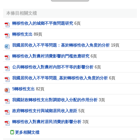
入的居民人均純收入和不包含轉移性收入的居民人均純收入
兩個
樣本數
據集下，比較兩者在總區域不平等（全國居民收
本條目相關文檔
入不平等）、農村區域內不平等（農村居民收入不平等）、
轉移性收入的城鄉不平衡問題研究
6頁
城鎮區域內不平等（城鎮居民收入不平等）、以及農村—城
鎮區域間不平等（城鄉居民收入不平等）的差別，從而分析
轉移性支出
89頁
轉移性收入對居民收入不平等的影響。其次，採用GE指數收
我國居民收入不平等問題：基於轉移性收入角度的分析
19頁
入來源分解方法，分析在總區域內各分項收入不平等對總收
入不平等的
貢獻率
，然後通過轉移性收入和其他分項收入的
轉移性收入對農村消費影響的門檻效應研究
6頁
比較，分析轉移性收入對收入不平等的影響。
公共轉移性收入對農村內部不平等的影響分析
6頁
（一）從區域分解角度的分析
我國居民收入不平等問題_基於轉移性收入角度的分析
6頁
5轉移性支出
82頁
根據區域分解的方法，可將樣本數據分為農村和城鎮兩
組，由此，總區域不平等可分解為農村區域內的不平等、城
我國財政轉移性支出對調節收入分配的作用分析
3頁
鎮區域內的不平等以及農村—城鎮區域間的不平等（Zhang
政府轉移性支付與城鄉居民收入差距
5頁
和Kanbur,1999;2000）。
轉移性收入對農村居民消費的影響分析
3頁
運用GE指數的計算方法及區域分解的方法，我們得到兩
更多相關文檔
組數據：包含轉移性收入條件下居民人均純收入的不平等