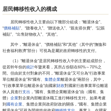
居民轉移性收入的構成
居民轉移性收入主要由以下幾部分組成：“離退休金”、
“
價格補貼
”、“贍養收入”、“贈送收入”、“親友搭伙費”、“記賬
補貼”、“出售財物收入”、“其他”。
其中，“離退休金”、“價格補貼”和“其他”（其中的“撫恤和
社會福利救濟”部分）可視為是屬於政府轉移性的支付。
（1）“離退休金”是居民轉移性收入中的主要組成部分，
從若幹年份的
統計
年鑒來看，其所占份額在60%～70%之
間。但由於支付對象的不同，“離退休金”又可分為“行政事業
單位離退休金”和“國有、
集體企業
離退休金”兩部分，其中，
“行政事業單位離退休金”由國家
財政
對國家行政事業單位離退
休人員進行
支出
，“國有、集體企業離退休金”由（國有、集
體）
企業
對企業內部離退休職工進行轉移性支付。如果考慮
到
國有企業
、集體企業與政府財政的關係，“國有、集體企業
離退休金”可視為間接性的政府
轉移性支出
。事實上，在國家