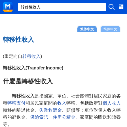
繁体中文
简体中文
轉移性收入
(重定向自
转移收入
)
轉移性收入(Transfer Income)
什麼是轉移性收入
轉移性收入
是指國家、單位、社會團體對居民家庭的各
種
轉移支付
和居民家庭間的
收入
轉移。包括政府對
個人收入
轉移的離退休金、
失業救濟金
、賠償等；單位對個人收入轉
移的辭退金、
保險索賠
、
住房公積金
、家庭間的贈送和贍養
等。