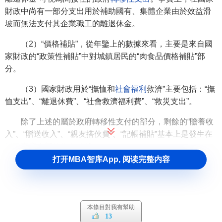
財政中尚有一部分支出用於補助國有、集體企業由於效益滑
坡而無法支付其企業職工的離退休金。
（2）“價格補貼”，從年鑒上的數據來看，主要是來自國
家財政的“政策性補貼”中對城鎮居民的“肉食品價格補貼”部
分。
（3）國家財政用於“撫恤和
社會福利
救濟”主要包括：“撫
恤支出”、“離退休費”、“社會救濟福利費”、“救災支出”。
除了上述的屬於政府轉移性支付的部分，剩餘的“贍養收
入”、“贈送收入”、“親友搭伙費”、“記帳補貼”基本上是發生在
居民家庭內部的收入轉移。
打开MBA智库App, 阅读完整内容
[1]
轉移性收入對
居民收入
不平等的影響
從兩方面分析轉移性收入對
居民收入
不平等的影響。首
本條目對我有幫助
先，採用GE指數區域分解的方法，分別考察在包含轉移性收
13