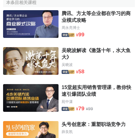
（GE值）和不包含轉移性收入條件下居民人均純收入的不平
本条目相关课程
等（GE值），分別列於表1和表2。比較上述兩組數據，可以
腾讯、方太等企业都在学习的商
得到如下結論。
业模式攻略
周永亮博士
表1 包含轉移性收入的GE指數
99
¥
農村區域
城鎮區域
農村—城鎮區域
總區域
內
內
間
吴晓波解读《激荡十年，水大鱼
1993
0.06958
0.02285
0.01492
0.04851
大》
吴晓波
1994
0.07334
0.02298
0.01653
0.05186
58
¥
1995
0.06792
0.02361
0.01498
0.04637
1996
0.06116
0.02169
0.01318
0.04171
15堂超实用销售管理课，教你快
速引爆团队业绩
1997
0.05577
0.02017
0.01317
0.03733
苑中潇
1998
0.05494
0.01887
0.01345
0.03743
79
99
¥
¥
1999
0.06062
0.01947
0.01404
0.04254
头号创意家：重塑职场竞争力
2000
0.06674
0.02042
0.01432
0.04792
薛良凯
2001
0.07188
0.02112
0.01442
0.05255