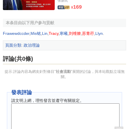
张新民
169
¥
一般來說，影響社會成員獲得更高社會地位的因素主要
有以下幾方面：第一，個人因素，包括個人的先賦條件和自
致條件。傳統社會中，人們普遍看重先賦條件，隨著社會的
本条目由以下用户参与贡献
發展，在謀取職業地位和社會地位的過程中，自致條件的重
Frawewdccder
,
Mis铭
,
Lin
,
Tracy
,
寒曦
,
刘维燎
,
苏青荇
,
Llyn
.
要性越來越突出，尤其是受教育程度會直接影響社會成員的
價值取向
和職業地位的選擇；其次，社會因素，包括就業制
頁面分類
:
政治理論
度、就業機會和社會資源的分配狀況等。就業制度直接規定
評論(共0條)
社會成員取得特定社會職業地位的條件、方式以及程式，它
確定了社會成員流動的基本模式。在一定的社會流動模式
提示:評論內容為網友針對條目"
社會流動
"展開的討論，與本站觀點立場無
中，社會成員是否能取得自己滿意的社會地位還取決於社會
關。
所提供的就業機會和成員的個人素質，社會和成員之間形成
雙向選擇的關係。另外，社會資源的分配狀況也影響社會成
發表評論
員的流動。社會成員變更社會地位的目的，就是為了獲得更
請文明上網，理性發言並遵守有關規定。
多的社會資源。
向下流動意味著社會成員社會地位的下降，這通常是人
們不希望發生的，但在現實生活中確實存在。常見的有以下
類型：一是由社會原因造成的社會成員社會地位的下降，像