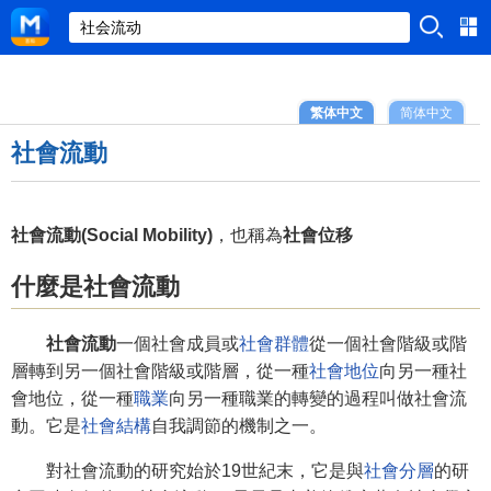
繁体中文
简体中文
社會流動
社會流動(Social Mobility)
，也稱為
社會位移
什麼是社會流動
社會流動
一個社會成員或
社會群體
從一個社會階級或階
層轉到另一個社會階級或階層，從一種
社會地位
向另一種社
會地位，從一種
職業
向另一種職業的轉變的過程叫做社會流
動。它是
社會結構
自我調節的機制之一。
對社會流動的研究始於19世紀末，它是與
社會分層
的研