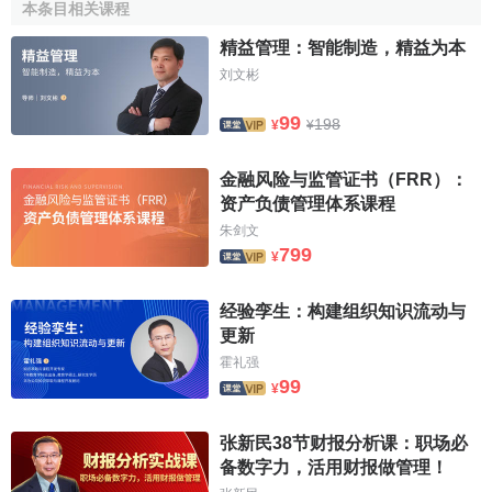
本条目相关课程
結構性流動是指在某些社會結構層面上發生的社會流
動。規模巨集大、流動速度快、變動急劇。其結果往往導致
精益管理：智能制造，精益为本
社會結構或人口地區分佈上的重大變化。
刘文彬
非結構性流動是指由於個人原因造成的社會流動。通常
99
198
¥
¥
不會導致社會基本結構的變化，因而被稱為自由流動。與結
構性流動不同，它主要是通過個人努力實現的，因此相對來
金融风险与监管证书（FRR）：
說，社會流動數量較小，變化較慢，影響的社會範圍也較
资产负债管理体系课程
小。比如，個人由於業績卓著而不斷得以提升。
朱剑文
799
¥
(2) 根據流動方向劃分，分為
垂直流動
和水平流動
经验孪生：构建组织知识流动与
垂直流動
，又稱上下流動，指人們社會地位的升降變
更新
化。它既可以是朝向更高的社會地位等級流動，稱為向上流
霍礼强
動，也可以是朝向較低的社會地位等級流動，稱為向下流
99
¥
動。對於社會成員和群體來說，向上流動通常是普遍需要，
一般社會成員都希望通過自身的努力獲得更高的社會地位，
张新民38节财报分析课：职场必
一個社會的政策也應形成有效的
激勵機制
，鼓勵社會成員通
备数字力，活用财报做管理！
過正當途徑獲得更高的社會地位。