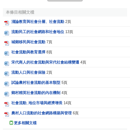
第四，合理的社會流動具有質和量的規定性。社會流動
本條目相關文檔
是否合理應當從質和量兩方面考察。
淺論教育與社會分層、社會流動
2頁
從質的角度來說，合理的社會流動就是要堅持機會均等
流動民工的社會網路和社會地位
13頁
的原則，即所有的符合條件的人具有相等的機會，而且這些
條件應該可以通過社會成員自身努力獲得；
城鄉移民與社會流動
7頁
從量的角度來說，應該根據社會的需要和承受力為社會
社會流動與教育選擇
8頁
流動創造機會，努力增加社會流動量，加快社會流動的速
宋代商人的社會流動與宋代社會結構變遷
4頁
度。
流動人口與社會保險
2頁
社會流動的類型
試論農村社會流動的基本類型
5頁
鄉村精英社會流動的內在機制
4頁
根據不同的研究目的和標準，可將社會流動分為三種類
型：
社會流動_地位市場與經濟增長
14頁
農村人口流動的社會網路構築與管理
6頁
(1)根據社會流動產生的原因及影響劃分，分為結構性流
動和非結構性流動
更多相關文檔