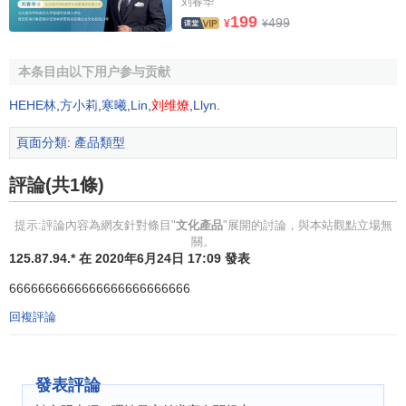
藝術品是個性化的：指那些不可複製的、單一的、唯一
刘春华
199
的、純粹的、
稀缺
的產品。如戲劇、書畫作品等。它的製作
499
¥
¥
者往往是藝術家自己。
本条目由以下用户参与贡献
工藝品是手工化的：指那些主要以手工製作的、產品標
準寬泛、可以複製的產品。如旅游歌舞、雕塑、工藝美術作
HEHE林
,
方小莉
,
寒曦
,
Lin
,
刘维燎
,
Llyn
.
品等。它的製作者可以是藝術家工藝師、匠人。
頁面分類
:
產品類型
工業品是
標準化
的：指那些主要以設備製造的、嚴格按
評論(共1條)
工業標準、
大批量生產
的產品。如：影視作品、書刊等。它
的製作者是藝術家、工程師、工人。(見下圖)：
提示:評論內容為網友針對條目"
文化產品
"展開的討論，與本站觀點立場無
關。
125.87.94.* 在 2020年6月24日 17:09 發表
6666666666666666666666666
回複評論
發表評論
[3]
文化產品的價值與使用價值