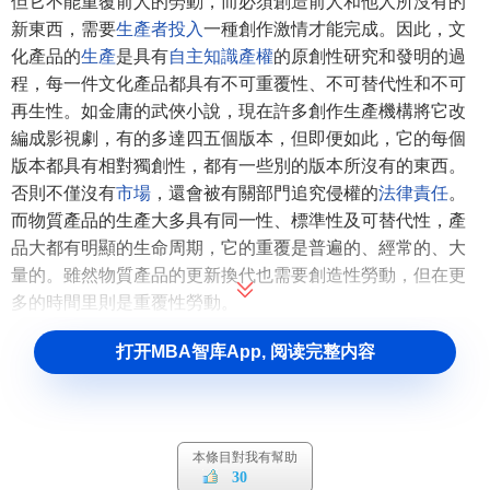
但它不能重覆前人的勞動，而必須創造前人和他人所沒有的
新東西，需要
生產者投入
一種創作激情才能完成。因此，文
化產品的
生產
是具有
自主知識產權
的原創性研究和發明的過
程，每一件文化產品都具有不可重覆性、不可替代性和不可
再生性。如金庸的武俠小說，現在許多創作生產機構將它改
編成影視劇，有的多達四五個版本，但即便如此，它的每個
版本都具有相對獨創性，都有一些別的版本所沒有的東西。
否則不僅沒有
市場
，還會被有關部門追究侵權的
法律責任
。
而物質產品的生產大多具有同一性、標準性及可替代性，產
品大都有明顯的生命周期，它的重覆是普遍的、經常的、大
量的。雖然物質產品的更新換代也需要創造性勞動，但在更
多的時間里則是重覆性勞動。
2．廣泛性
打开MBA智库App, 阅读完整内容
文化產品是人類精神發展的結果，其內容帶有普遍性，
有的甚至是人類共同的
價值觀念
和審美觀念的體現，雖然其
表現形式可能是少數人的，卻可以得到全社會的認同，甚至
本條目對我有幫助
是幾代人的認同。文化產品創造的是
無形資本
，積累的是
品
30