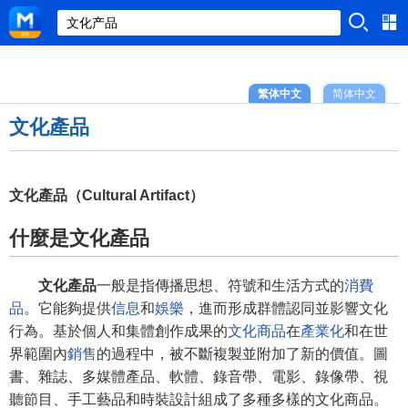
繁体中文
简体中文
文化產品
文化產品（Cultural Artifact）
什麼是文化產品
文化產品
一般是指傳播思想、符號和生活方式的
消費
品
。它能夠提供
信息
和
娛樂
，進而形成群體認同並影響文化
行為。基於個人和集體創作成果的
文化商品
在
產業化
和在世
界範圍內
銷售
的過程中，被不斷複製並附加了新的價值。圖
書、雜誌、多媒體產品、軟體、錄音帶、電影、錄像帶、視
聽節目、手工藝品和時裝設計組成了多種多樣的文化商品。