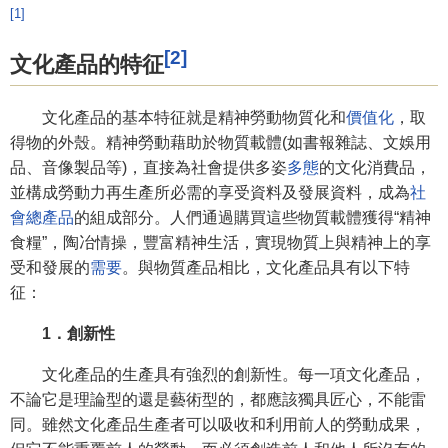
[1]
[2]
文化產品的特征
文化產品的基本特征就是精神勞動物質化和
價值化
，取
得物的外殼。精神勞動藉助於物質載體(如書報雜誌、文娛用
品、音像製品等)，直接為社會提供多姿
多態
的文化消費品，
並構成勞動力再生產所必需的享受資料及發展資料，成為
社
會總產品
的組成部分。人們通過購買這些物質載體獲得“精神
食糧”，陶冶情操，豐富精神生活，實現物質上與精神上的享
受和發展的
需要
。與物質產品相比，文化產品具有以下特
征：
1．創新性
文化產品的生產具有強烈的創新性。每一項文化產品，
不論它是理論型的還是藝術型的，都應該獨具匠心，不能雷
同。雖然文化產品生產者可以吸收和利用前人的勞動成果，