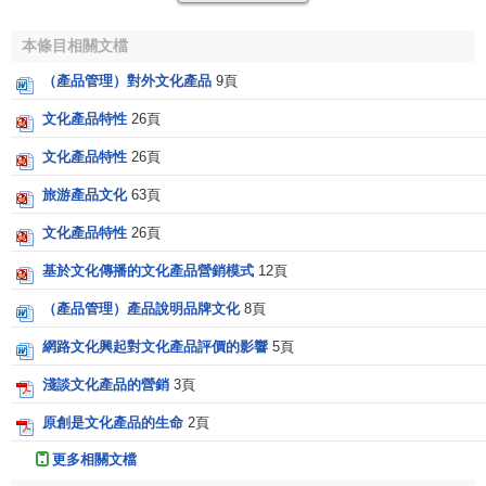
牌效應
，它的產品可以被無數次
重覆生產
，而且同一產品被
再版、拷貝的次數越多，它所產生的產值就越高，它的影響
本條目相關文檔
也就越大。而物質監產品相對狹窄，一般情況下，一個物質
（產品管理）對外文化產品
9頁
產品只能滿足某個人或者極少數人的卜‘需要。
文化產品特性
26頁
3．持久性
文化產品特性
26頁
文化產品的消費是一種欣賞性的
消費
。文化產品經過
消
旅游產品文化
63頁
費
，雖然它的物質載體會被損耗，但它的文化價值永遠不會
文化產品特性
26頁
被磨損。文化產品通過再版、複製和消費，讓更多的人瞭解
和掌握其中的文化價值，使文化價值更具有永恆的意義。
基於文化傳播的文化產品營銷模式
12頁
《紅樓夢》的美學價值在200年前就得到了人們的認同，現在
（產品管理）產品說明品牌文化
8頁
仍然能夠得到人們的認同，再過200年，仍然可以得到社會的
認同。而物質產品的消費是一種
直接占有
和直接使用的消
網路文化興起對文化產品評價的影響
5頁
費。
消費者購買
了一件物質產品，通過使用，產品的價值就
淺談文化產品的營銷
3頁
消耗盡了。例如，即使是最精美的衣服，穿破了也只好丟
原創是文化產品的生命
2頁
掉；最高檔的汽車，天長日久，它的
價值
也就不存在了。
更多相關文檔
4．思想性