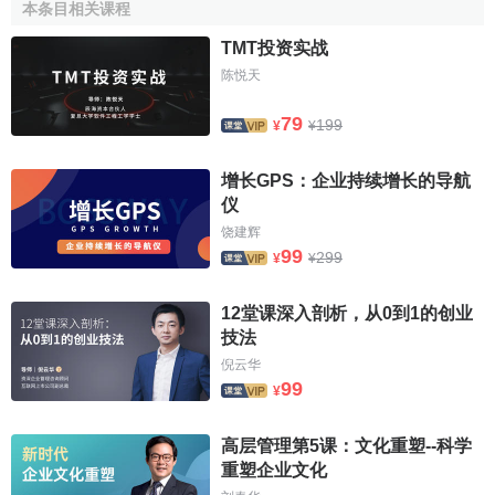
本条目相关课程
文化產品具有認知、教育、審美、娛樂等功能，能滿足
TMT投资实战
人們的精神需求，它可以消除人們的疲勞，豐富人們的
知
陈悦天
識
，提高人們的
勞動技能
，這是一種更高層次的
消費需求
。
一般情況下，人們的生活水平越高，文化程度越高，文化消
79
199
¥
¥
費能力就越強，對文化產品的需求也越強。而物質產品是滿
足人的生理需求和生產需要的，是一種最基本的
需求
。社會
增长GPS：企业持续增长的导航
生產力越低下，對物質產品的依賴程度也越高，
需求量
也越
仪
大；人的文化素質越低，也就越看重物質產品或物質財富。
饶建辉
99
299
¥
¥
[3]
文化產品的類別
12堂课深入剖析，从0到1的创业
技法
就文化產品而言，主要有物質產品和非物質產品兩大
倪云华
類。物質產品一般體現在
實物
上，其特征是可移動、可
儲存
99
¥
的，是消費與製作相分離的。非物質產品一般體現在製作者
自己身上，特征是消費與製作同時，消費是不可重覆的。如
高层管理第5课：文化重塑--科学
果從製作過程來分類，則可分為藝術品、工藝品和工業品。
重塑企业文化