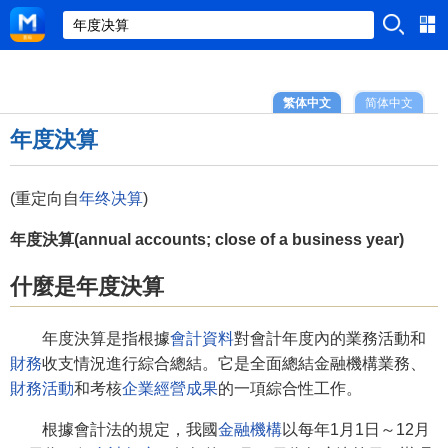
繁体中文
简体中文
年度決算
(重定向自
年终决算
)
年度決算(annual accounts; close of a business year)
什麼是年度決算
年度決算是指根據
會計資料
對會計年度內的業務活動和
財務
收支情況進行綜合總結。它是全面總結金融機構業務、
財務活動
和考核
企業經營成果
的一項綜合性工作。
根據會計法的規定，我國
金融機構
以每年1月1日～12月