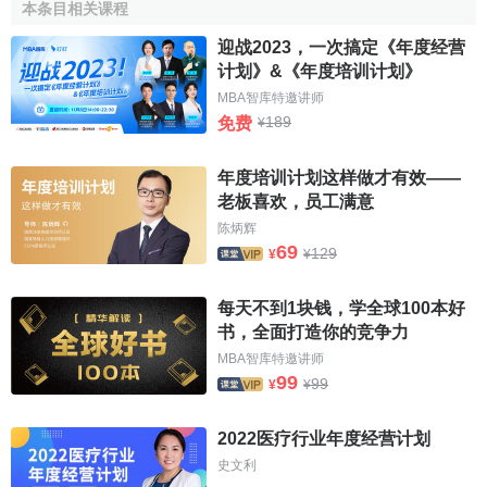
決賽中應註意的事項和相應的處理原則與要求，以便各基層
本条目相关课程
行處有統一的執行標準。
迎战2023，一次搞定《年度经营
计划》&《年度培训计划》
各管轄分行則根據總行的要求，結合轄內具體情況，提
出年度決算的具體要求和補充辦法，組織和監督轄內各行處
MBA智库特邀讲师
189
免费
¥
正確、及時辦理年度決算。
各基層行處除了按照總行和分行的要求佈置辦理外，一
年度培训计划这样做才有效——
般應做好資金清理、盤點財產、
核對賬務
、核實損益、
清算
老板喜欢，员工满意
憑證等各項準備工作。
陈炳辉
69
129
¥
¥
一、清理資金
每天不到1块钱，学全球100本好
(一)清理存款資金
书，全面打造你的竞争力
(二)清理到期貸款和
逾期貸款
MBA智库特邀讲师
99
99
¥
¥
(三)清理結算資金
2022医疗行业年度经营计划
(四)清理待處理資金
史文利