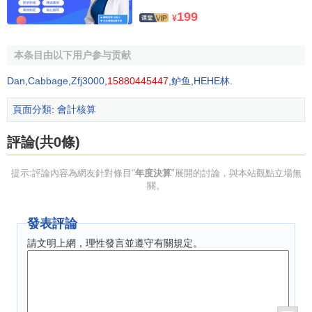
二、盤點財產
199
¥
註意，有些器具、物品不列入資產科目，如受托代保管
物品、經營租賃方式租入的資產等，這些資產在賬外
備查登
本条目由以下用户参与贡献
記簿
中反映。
Dan
,
Cabbage
,
Zfj3000
,
15880445447
,
鲈鱼
,
HEHE林
.
三、核對賬務
頁面分類
:
會計核算
(一)檢查會計科目的使用情況：
評論(共0條)
(二)全面核對內外賬務
提示:評論內容為網友針對條目"
年度決算
"展開的討論，與本站觀點立場無
四、核實損益
關。
(一)核實各項收入
發表評論
利息收入
是業務收入的主要部分，決算時，對於利息收
請文明上網，理性發言並遵守有關規定。
入應進行複查，檢查利率使用、積數計算、利息計算是否正
確。
認真清收
金融企業往來
利息收入，對
存放同業
和
拆出資