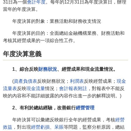
31日為一個
會計年度
。每年的12月31日為年度決算日，辦理
當年的年度決算。
年度決算的對象：業務活動和財務收支情況
年度決算的目的：全面總結金融機構業務、財務活動和
考核其經營成果的一項綜合性工作。
年度決算意義
1、綜合反映
財務狀況
、經營成果和現金流量情況。
(
資產負債表
反映財務狀況；
利潤表
反映經營成果；
現金
流量表
反映
現金流量
情況；
會計報表附註
，對報表中不能反
映的內容和不能詳細披露的內容作出進一步的解釋說明。)
2、有利於總結經驗，改善銀行
經營管理
年終決算可以彙總反映銀行全年的經營成果，考核
經營
效益
，對出現
經營虧損
、
呆賬
等問題，監察分析原因，總結