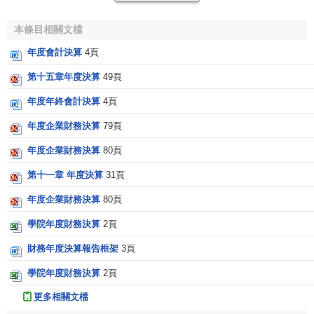
決算工作打大部分內容是在決算日之前進行的，年度決
本條目相關文檔
算準備工作一般從每年第四季度開始，主要包括：全面核對
年度會計決算
4頁
內外賬務、清理資金、盤點財務實物、核實損益、調整賬
務、試算平衡等。
第十五章年度決算
49頁
2.年度決算日的工作
年度年終會計決算
4頁
年度企業財務決算
79頁
每年12月31日是金融機構實行年度決算的日子，其主要
工作包括：組織年末財務入當年賬、檢查各項
庫存
、計算外
年度企業財務決算
80頁
匯買賣損益、結轉本年利潤、進行新舊賬簿的結轉、編製
財
第十一章 年度決算
31頁
務會計報告
等。
年度企業財務決算
80頁
年度決算前的準備工作
學院年度財務決算
2頁
財務年度決算報告框架
3頁
一般在每年的第四季度開始後其進行決算前的準備工
作。
學院年度財務決算
2頁
總行及時下發辦理當年決算工作的通知，明確提出當年
更多相關文檔