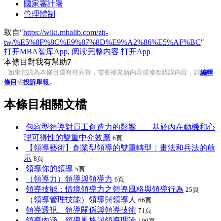
國家審計署
管理體制
取自"
https://wiki.mbalib.com/zh-
tw/%E5%8F%8C%E9%87%8D%E9%A2%86%E5%AF%BC
"
打开MBA智库App, 阅读完整内容
打开App
本條目對我有幫助
7
如果您認為本條目還有待完善，需要補充新內容或修改錯誤內容，請
編輯
。
條目
或
投訴舉報
本條目相關文檔
包容型領導對員工創造力的影響——基於內在動機和心
理可得性的雙重中介效應
6頁
【領導藝術】創業型領導的雙重轉型：畫法和兵法的啟
示
8頁
領導你的領導
5頁
（領導力）領導與領導力
6頁
領導技能：情境領導力之領導風格與領導行為
25頁
（領導管理技能）領導與領導人
66頁
領導透視、領導關係與領導技術
71頁
領導內涵、領導風格與領導理論
100頁