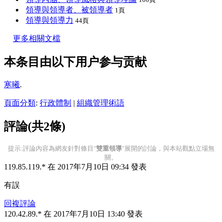
領導與領導者、被領導者
1頁
領導與領導力
44頁
更多相關文檔
本条目由以下用户参与贡献
寒曦
.
頁面分類
:
行政體制
|
組織管理術語
評論(共2條)
提示:評論內容為網友針對條目"
雙重領導
"展開的討論，與本站觀點立場無
關。
119.85.119.* 在 2017年7月10日 09:34 發表
有誤
回複評論
120.42.89.* 在 2017年7月10日 13:40 發表