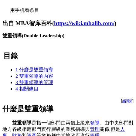
用手机看条目
出自 MBA智库百科(
https://wiki.mbalib.com/
)
雙重領導(Double Leadership)
目錄
1
什麼是雙重領導
2
雙重領導的內容
3
雙重領導的管理
4
相關條目
[
編輯
]
什麼是雙重領導
雙重領導
是指一個部門由兩個上級來
領導
。由中央部門對
地方各級相應部門實行層級的業務指導與
管理
關係,但是
人
事
、
財務
和
資產
等業務都由當地政府進行
管理
。