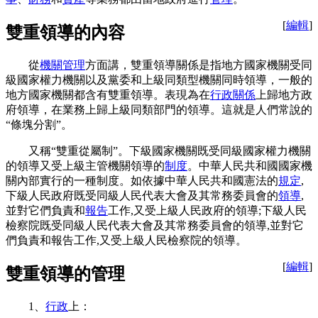
[
編輯
]
雙重領導的內容
從
機關管理
方面講，雙重領導關係是指地方國家機關受同
級國家權力機關以及黨委和上級同類型機關同時領導，一般的
地方國家機關都含有雙重領導。表現為在
行政關係
上歸地方政
府領導，在業務上歸上級同類部門的領導。這就是人們常說的
“條塊分割”。
又稱“雙重從屬制”。下級國家機關既受同級國家權力機關
的領導又受上級主管機關領導的
制度
。中華人民共和國國家機
關內部實行的一種制度。如依據中華人民共和國憲法的
規定
,
下級人民政府既受同級人民代表大會及其常務委員會的
領導
,
並對它們負責和
報告
工作,又受上級人民政府的領導;下級人民
檢察院既受同級人民代表大會及其常務委員會的領導,並對它
們負責和報告工作,又受上級人民檢察院的領導。
[
編輯
]
雙重領導的管理
1、
行政
上：