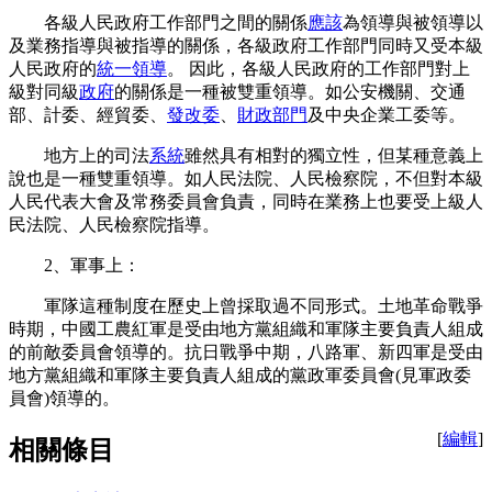
各級人民政府工作部門之間的關係
應該
為領導與被領導以
及業務指導與被指導的關係，各級政府工作部門同時又受本級
人民政府的
統一領導
。 因此，各級人民政府的工作部門對上
級對同級
政府
的關係是一種被雙重領導。如公安機關、交通
部、計委、經貿委、
發改委
、
財政部門
及中央企業工委等。
地方上的司法
系統
雖然具有相對的獨立性，但某種意義上
說也是一種雙重領導。如人民法院、人民檢察院，不但對本級
人民代表大會及常務委員會負責，同時在業務上也要受上級人
民法院、人民檢察院指導。
2、軍事上：
軍隊這種制度在歷史上曾採取過不同形式。土地革命戰爭
時期，中國工農紅軍是受由地方黨組織和軍隊主要負責人組成
的前敵委員會領導的。抗日戰爭中期，八路軍、新四軍是受由
地方黨組織和軍隊主要負責人組成的黨政軍委員會(見軍政委
員會)領導的。
[
編輯
]
相關條目