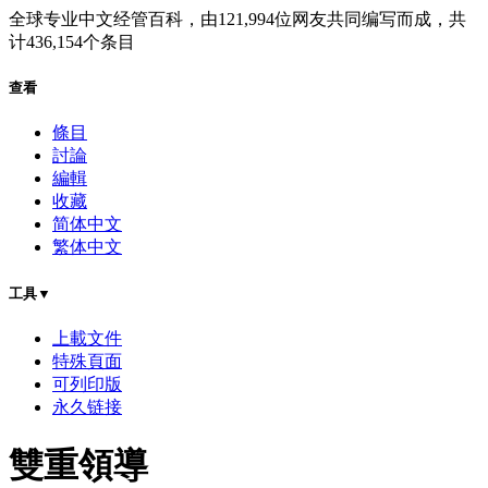
全球专业中文经管百科
，由
121,994
位网友共同编写而成，共
计
436,154
个条目
查看
條目
討論
編輯
收藏
简体中文
繁体中文
工具▼
上載文件
特殊頁面
可列印版
永久链接
雙重領導