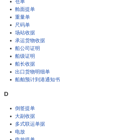
仓单
舱面提单
重量单
尺码单
场站收据
承运货物收据
船公司证明
船级证明
船长收据
出口货物明细单
船舶预计到港通知书
D
倒签提单
大副收据
多式联运单据
电放
电放提单