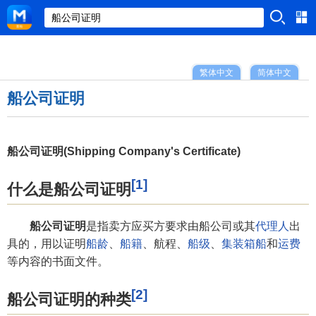
繁体中文
简体中文
船公司证明
船公司证明(Shipping Company's Certificate)
[1]
什么是船公司证明
船公司证明
是指卖方应买方要求由船公司或其
代理人
出
具的，用以证明
船龄
、
船籍
、航程、
船级
、
集装箱船
和
运费
等内容的书面文件。
[2]
船公司证明的种类