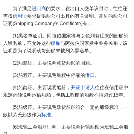
为了满足
进口商
的要求，在出口人交单议付时，往往还
需按
信用证
要求提供船公司出具的有关证明。常见的船公司
证明(Shipping Company's Certificate)有：
(1)黑名单证明。阿拉伯国家将与以色列有往来的船舶列
入黑名单，不允许这些
船舶
与阿拉伯国家发生业务关系，该
证明是为了说明载货船舶未被列入黑名单。
(2)船籍证。主要说明载货船舶的国籍。
(3)船程证。主要说明航程中停靠的
港口
。
(4)船龄证。主要说明船龄，
开证申请人
往往在信用证中
规定必须说明运输船舶，包括工程船的船龄不得超过15年。
(5)船级证。主要说明载货船舶符合一定的船级标准，一
般以劳氏船级作为
标准
。
(6)班轮工会船只证明。主要说明运输船舶为班轮工会船