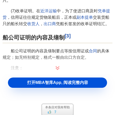
只。
(7)收单证明。在
近洋运输
中，为了使进口商及时
凭单提
货
，信用证往往规定货物装船后，正本或
副本提单
交装货船
只的船长转交
收货人
，
出口商
凭船长签发的收单证明结汇。
[3]
船公司证明的内容及缮制
船公司证明的内容及缮制要点等按信用证或
合同
的具体
规定；如无特别规定，格式一般由出口方自定。
注意：
(1)证明内容必须与信用证或合同规定的一致。
打开MBA智库App, 阅读完整内容
(2)须有与
提单
一致的
承运人
或其
代理
的签署。
(3)须有与提单相关联的
信息
。
本条目对我有帮助
(4)须注明制作日期，而且该日期必须在信用证或合同规
7