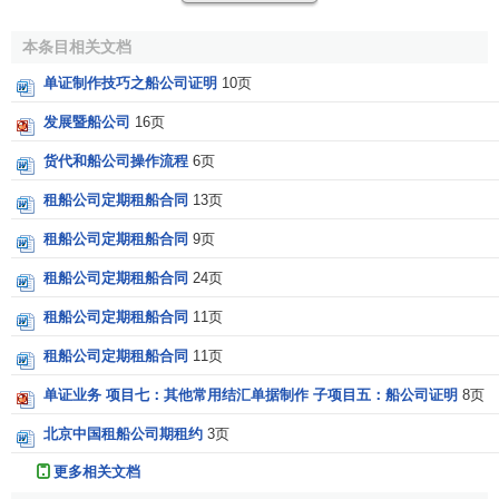
定的时间段内。
本条目相关文档
参考文献
单证制作技巧之船公司证明
10页
↑
杨金玲编著.国际商务单证实务.首都经济贸易大学出
发展暨船公司
16页
版社,2008.3.
货代和船公司操作流程
6页
↑
张东祥主编.国际结算.武汉大学出版社,2011.03.
↑
瞿启平，孙继红主编.国际贸易单证实务.上海财经大
租船公司定期租船合同
13页
学出版社,2008.1.
租船公司定期租船合同
9页
租船公司定期租船合同
24页
租船公司定期租船合同
11页
租船公司定期租船合同
11页
单证业务 项目七：其他常用结汇单据制作 子项目五：船公司证明
8页
北京中国租船公司期租约
3页
更多相关文档