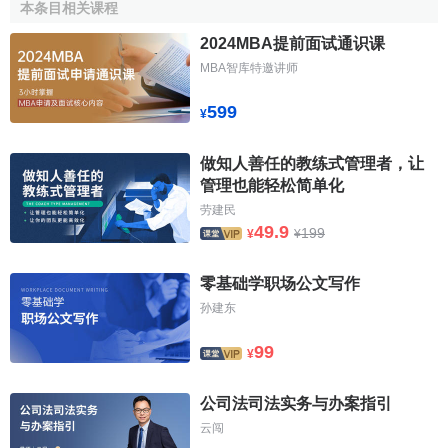
本条目相关课程
2024MBA提前面试通识课
MBA智库特邀讲师
599
¥
做知人善任的教练式管理者，让
管理也能轻松简单化
劳建民
49.9
199
¥
¥
零基础学职场公文写作
孙建东
99
¥
公司法司法实务与办案指引
云闯