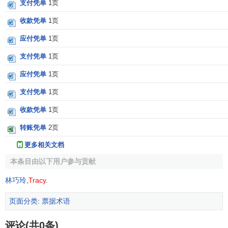
支付凭单
1页
收款凭单
1页
应付凭单
1页
支付凭单
1页
应付凭单
1页
支付凭单
1页
收款凭单
1页
转账凭单
2页
更多相关文档
本条目由以下用户参与贡献
林巧玲
,
Tracy
.
页面分类
:
票据术语
评论(共0条)