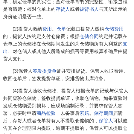
单，确定仓单的真实性；查对仓单背书的完整性，衔接过程
是否清楚；核对仓单上的
存货人
或者
被背书人
与其所出示的
身份证明是否一致。
(2)提货人缴纳
费用
。
仓单
记载由提货人缴纳
仓储费用
的，提货人按约定支付仓储费；根据
仓储合同
约定并记载在
仓单上的仓储物在仓储期间发生的为仓储物所有人利益的
支
出
、对仓储人或其他人所造成的损害等费用核算准确后由提
货人支付。
(3)保管人
签发提货单
证并安排提货。保管人收取费用、
收回仓单后，签发提货单证，安排货物出库准备。
(4)提货人验收仓储物。提货人根据仓单的记载与保管人
共同查验仓储物，签收提货单证，收取仓储物。如果查验时
发现仓储物受到损坏，应现场编制记录，并要求保管人签
署，必要时申请
商品检验
，以备事后
索赔
。
储存期间
届满
后，存货人或者仓单持有人不提取仓储物的，
保管人
可以催
告其在合理期限内提取，逾期不提取的，保管人可以提取仓