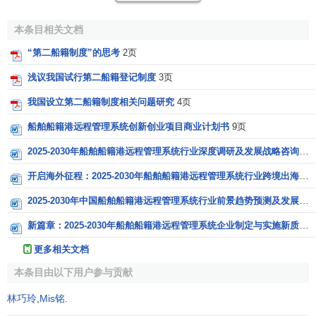
②节省管理费用；
本条目相关文档
③降低营运成本，增强竞争力；
“第二船籍制度”的思考
2页
④可以自由雇佣外国船员，支付较低
工资
；
浅议我国试行第二船籍登记制度
3页
⑤可以自由选择
航线
，自订运价，不受
政府管制
；
我国设立第二船籍制度相关问题研究
4页
⑥可自由处分船舶和运用
外汇
：
船舶船籍港远程管理系统创新创业项目商业计划书
9页
2025-2030年船舶船籍港远程管理系统行业深度调研及发展战略咨询报告
⑦可逃避军事征用等。
开启海外征程：2025-2030年船舶船籍港远程管理系统行业跨境出海战略研究报告
参考文献
2025-2030年中国船舶船籍港远程管理系统行业前景趋势预测及发展战略咨询报告
↑
杨茅甄主编.现代物流（Logistics）理论与实务.上海
新篇章：2025-2030年船舶船籍港远程管理系统企业制定与实施新质生产力战略研究报告
人民出版社,2003年08月第1版.
更多相关文档
↑
杨凤梅 周岳梅主编.国际货物运输保险.北京大学出
本条目由以下用户参与贡献
版社,2009.08.
林巧玲
,
Mis铭
.