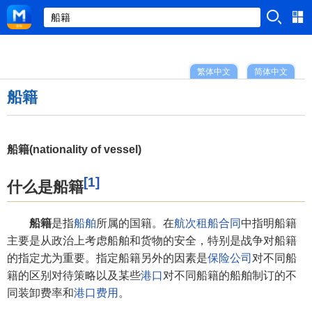
繁体中文
简体中文
船籍
船籍(nationality of vessel)
[1]
什么是船籍
船籍
是指
船舶
所属的国籍。在
航次租船合同
中指明船籍
主要是从政治上考虑船舶和货物的安全，特别是战争对船籍
的指定尤为重要。指定船籍另外的因素是
保险公司
对不同船
籍的区别对待策略以及某些
港口
对不同船籍的船舶制订的不
同装卸费率和
港口费用
。