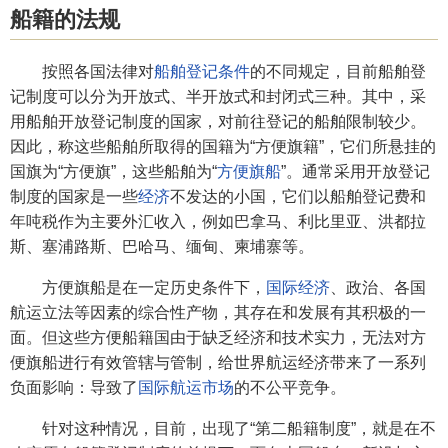
船籍的法规
按照各国法律对
船舶登记条件
的不同规定，目前船舶登
记制度可以分为开放式、半开放式和封闭式三种。其中，采
用船舶开放登记制度的国家，对前往登记的船舶限制较少。
因此，称这些船舶所取得的国籍为“方便旗籍”，它们所悬挂的
国旗为“方便旗”，这些船舶为“
方便旗船
”。通常采用开放登记
制度的国家是一些
经济
不发达的小国，它们以船舶登记费和
年吨税作为主要外汇收入，例如巴拿马、利比里亚、洪都拉
斯、塞浦路斯、巴哈马、缅甸、柬埔寨等。
方便旗船是在一定历史条件下，
国际经济
、政治、各国
航运立法等因素的综合性产物，其存在和发展有其积极的一
面。但这些方便船籍国由于缺乏经济和技术实力，无法对方
便旗船进行有效管辖与管制，给世界航运经济带来了一系列
负面影响：导致了
国际航运市场
的不公平竞争。
针对这种情况，目前，出现了“第二船籍制度”，就是在不