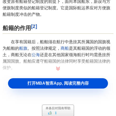
改变原有船籍登记制度的前提下，面向本国船东，新设与方
便旗制度类似的船籍登记制度。它是国际航运界应对方便旗
船籍制度冲击的产物。
[2]
船籍的作用
在享有国籍后，船舶须在航行中悬挂其所属国的国旗视
为船舶的
船旗
。按照法律规定，
商船
是其船籍国的浮动的领
土，商船无论在
公海
还是在其他国家领海航行时均需悬挂所
属国国旗。船舶应遵守船籍国的法律同时享受船籍国法律的
保护。
有些
船舶所有人
不在本国登记，而在允许外国船只登记
打开MBA智库App, 阅读完整内容
的国家办理登记，然后悬挂登记国国旗进行营运，这样的船
舶称为方便旗船(Flag of Convenience)。使用方便旗船确实
可以为船主在很多方面带来便利：
①逃避本国高征税和严格的船务监督；
本条目对我有帮助
1