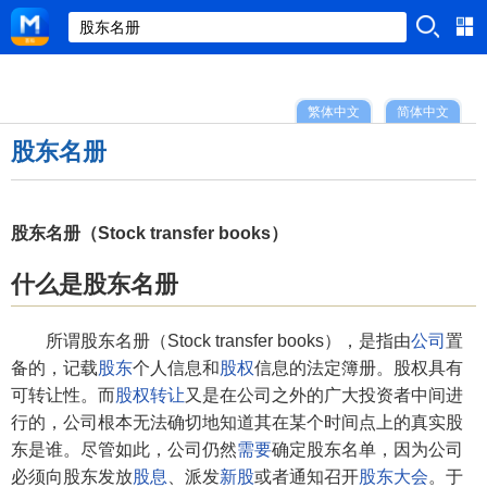
繁体中文
简体中文
股东名册
股东名册（Stock transfer books）
什么是股东名册
所谓股东名册（Stock transfer books），是指由
公司
置
备的，记载
股东
个人信息和
股权
信息的法定簿册。股权具有
可转让性。而
股权转让
又是在公司之外的广大投资者中间进
行的，公司根本无法确切地知道其在某个时间点上的真实股
东是谁。尽管如此，公司仍然
需要
确定股东名单，因为公司
必须向股东发放
股息
、派发
新股
或者通知召开
股东大会
。于