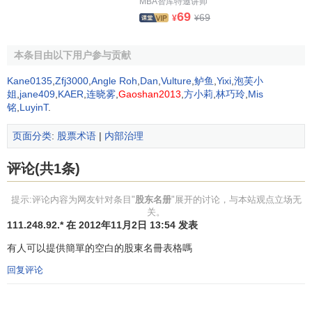
MBA智库特邀讲师
编号；（四）各股东取得其股份的日期。发行无记名股票
69
69
¥
¥
的，公司应当记载其股票数量、编号及发行日期。”由上可
见，我国公司法关于股东名册记载事项的规定与其他国家公
本条目由以下用户参与贡献
司法的规定基本相同，但也存在一些细微的差别，主要是我
Kane0135
,
Zfj3000
,
Angle Roh
,
Dan
,
Vulture
,
鲈鱼
,
Yixi
,
泡芙小
国没有对
特别股
作出规定。鉴于《公司法修改稿》第165条保
姐
,
jane409
,
KAER
,
连晓雾
,
Gaoshan2013
,
方小莉
,
林巧玲
,
Mis
留了现行公司法第135 条的规定，即“国务院可以对公司发行
铭
,
LuyinT
.
本法规定的股票以外的其他种类的股票，另行作出规定。”而
该条规定按照学者解释，实际上应当就是特别股的规定，只
页面分类
:
股票术语
|
内部治理
是没有明确概念而已。从立法的科学性出发，虽然目前国务
评论(共1条)
院还没有规定“其他种类的股票”，但是公司法修改应该在股东
名册的记载事项中对“其他种类的股票”预先作出规定，以求完
提示:评论内容为网友针对条目"
股东名册
"展开的讨论，与本站观点立场无
备。另外，在公司法律实践中，股东名册一般还须记载股权
关。
质权、
股权信托
等事项，而这些事项的记载又是理论上没有
111.248.92.* 在 2012年11月2日 13:54 发表
任何争议的，实践中也是必须的。因此，公司法修改中应该
有人可以提供簡單的空白的股東名冊表格嗎
在股东名册的记载事项中增加：“其他与股东权益有关的事
回复评论
项”。这样实践中的一些做法才能有明确的法律依据。
3、法律责任