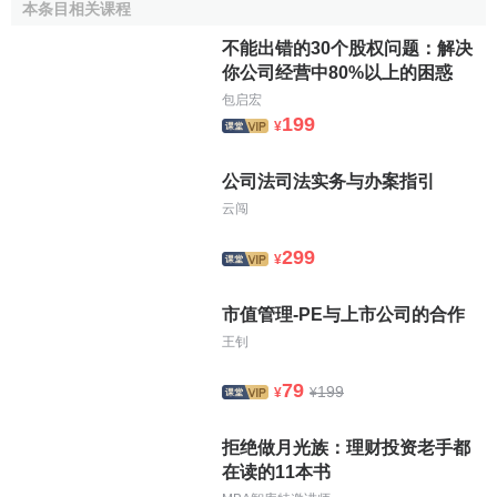
本条目相关课程
的规定基本相同。例如《日本商法典》第223条第一项规定：
“董事须制作股东名册，并记载或者下列事项： 1、董事的姓
不能出错的30个股权问题：解决
你公司经营中80%以上的困惑
名及住所；2、各股东持有的股份的种类及数量；3、就各股
东持有的股份发行股票时，其
股票
的编号；4、各股份取得的
包启宏
199
¥
日期；5、发行附转换预约权股票时，第175条第二款第四项
之5所列的事项；6、发行附强制转换条件的股份时，第175
公司法司法实务与办案指引
条第二款第四项之6所列的事项。我国台湾《公司法》第169
云闯
条第一款规定：“股东名簿应编号记载左列事项：一、各股东
之本名或名称、住所或居所。二、各股东之股数及其股票号
299
¥
数。三、发给股票之年、月、日。四、发行
无记名股票
者，
应记载其股数、号数及发行之年、月、日。五、发行特别股
市值管理-PE与上市公司的合作
者，并应注明特别种类字样。”我国《公司法》第31条和第
王钊
134条也对股东名册的记载事项作了规定。第31条规定：“有
限责任公司应当置备股东名册，记载下列事项：（一）股东
79
199
¥
¥
的姓名或者名称及住所；（二）股东的出资额；（三）出资
证明书编号。” 第134条规定：“公司发行
记名股票
的，应当置
拒绝做月光族：理财投资老手都
备股东名册，记载下列事项：（一）股东的姓名或者名称及
在读的11本书
住所；（二）各股东所持股份数；（三）各股东所持股票的