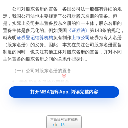
公司对股东名册的置备，各国公司法一般都有详细的规
定，我国公司法也主要规定了公司对股东名册的置备。但
是，实际上公司并非置备股东名册的惟一主体，股东名册的
置备主体是多元化的。例如我国
《证券法》
第148条的规定，
就表明
证券登记结算机构
负有制作
上市公司
证券持有人名册
（股东名册）的义务。因此，本文在关注公司股东名册置备
制度的同时，也关注其他主体对股东名册的置备，并对不同
主体置备的股东名册之间的关系作些探讨。
（一）公司对股东名册的置备
1、置备股东名册的公司机关
打开MBA智库App, 阅读完整内容
各国公司法普遍将公司置备股东名册作为公司
董事
或者
董事会
的一项法定义务。例如：《日本商法典》第263条规
定：“董事应将
公司章程
备置于
本公司
及
分公司
，将股东名
册、零股存根簿及公司债存根簿备置于本公司。设置了过户
本条目对我有帮助
代理人时，可以将股东名册、公司债存根簿或其副本、零股
15