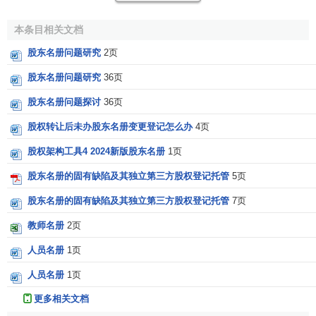
存根簿备置于过户代理人的营业所。”《韩国商法典》第396
条规定： “董事应当将公司的章程、股东大会的
会议记录
备置
本条目相关文档
于总公司及分公司，并将股东名册、公司债名册、董事会的
股东名册问题研究
2页
会议记录
备置于总公司。在此情况下，若有名义更改代理
人，可以将股东名册或者公司债名册及其副本备置于名义更
股东名册问题研究
36页
改代理人的营业场所。美国《示范公司法修订本》第十六章
股东名册问题探讨
36页
第一节规定（c）规定，每个公司都必须保存“一份股东名
股权转让后未办股东名册变更登记怎么办
4页
册，其中应按字母顺序，根据
股份
类别记名所有股东的姓名
及地址，表明每个股东拥有股份的数量和类别。”我国现行公
股权架构工具4 2024新版股东名册
1页
司法虽然明确了公司的股东名册置备义务，但是没有明确规
股东名册的固有缺陷及其独立第三方股权登记托管
5页
定应该由公司哪个机关负责股东名册的置备。鉴于股东名册
的置备属于公司
业务执行
的范畴，因此公司法修改应该参照
股东名册的固有缺陷及其独立第三方股权登记托管
7页
其他国家的规定，明确董事或董事会为置备股东名册的法定
教师名册
2页
机关。而且，明确置备股东名册的机关也有助于法律责任的
人员名册
1页
设置。
人员名册
1页
2、股东名册的记载事项
更多相关文档
各国公司法都对股东名册的记载事项做了规定，且各国