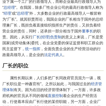
业下属一个工厂的行政领导人，而称企业最高行政领导人为
“
总经理
”。在我国，除多厂性企业公司的最高行政领导人称为
“
经理
'或“
总经理
”外，大多数企业的行政最高领导人一般皆称
为“厂长”。就其职责而论，我国企业的厂长相当于国外的总经
理兼厂长，既担负着直接组织指挥生产的责任，又担负着经
营企业的责任，同时，还承担一部分相当于国外
董事长
的职
责。因此，从实行
厂长(经理)负责制
的意义上来说，厂长是受
国家(或劳动集体)委托，在企业党委的保证监督和职工群众的
民主监督下，
统一指挥
，全面负责企业的生产经营活动的行
政最高领导人，是企业的
法定代表人
。
厂长的职位
属性长期以来，人们多把厂长同政府官员混力一谈，视
厂长职位是一种矗官衔”。之所以如此，与我国过去的
经济管
理体制
有关。因为在旧的经济管理体制下，一方面，许多政
府机构的官员从不同的领域
直接控制
着企业的生产经营活
动，行使着本应由厂长行使的某些职能，另一方面，企业厂