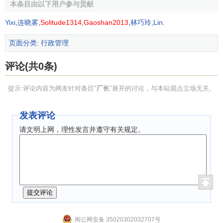
本条目由以下用户参与贡献
要求企业各个部门、各个环节在时间上和空间上的配合更加
Yixi
,
连晓雾
,
Solitude1314
,
Gaoshan2013
,
林巧玲
,
Lin
.
紧密一致，更需要有一个强有力的、高效率的
生产经营
指挥
系统及其总指挥——厂长的
指挥权威
。
页面分类
:
行政管理
2．厂长职位的特殊社会属性
评论(共0条)
厂长职位的特殊社会属性是由企业管理的特殊社会属性
提示:评论内容为网友针对条目"
厂长
"展开的讨论，与本站观点立场无关。
及其基本职能决定的，即维护和完善
社会主义生产关系
的要
求决定的。为了创造物质财富并使
价值增值
，厂长作为企业
发表评论
最高管理者，不仅要按照生产力规律的要求
组织社会化
大生
产，还要按照
社会主义生产关系
规律的要求进行生产经营管
请文明上网，理性发言并遵守有关规定。
理。在这方面，社会主义企业的厂长和资本主义企业的厂长
在本质上是完全不同的。
生产资料
的私有制决定了
资本主义
企业
的厂长组织企业生产经营活动的目的是尽可能多地榨取
剩余价值
，因而力使
价值增值
往往是不择手段的。无论现在
他们采取什么样的“民主”的管理形式，其目的都没有，也不可
能有丝毫改变。正如马克思所指出的：“
资本家
的管理不仅是
一种由社会劳动过程的性质产生并属于社会劳动过程的特殊
闽公网安备 35020302032707号