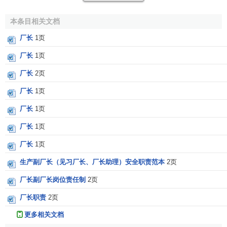
动手段
和
劳动对象
等
生产要素
恰当地配置与结合，按照生产
工艺的要求形成有机联系的整体，从而发挥出最佳的
工作效
本条目相关文档
率
、
管理效能
和
经济效益
。在这一点上，无论是社会主义企
厂长
1页
业的厂长，还是
资本主义企业
的厂长，其职能作用都是共同
的，毫无区别。
厂长
1页
厂长
2页
马克思
早就说过：“凡是有许多个人进行协作劳动，过程
的联系和统一都必然要表现在一个指挥的意志上，表现在各
厂长
1页
种与局部劳动无关而与工场全部活动有关的职能上，就象一
厂长
1页
个乐队要有一个指挥一样。”
列宁
也曾讲过：。任何大机器工
业——即社会主义的物质的、生产的泉源和基础——都要求
厂长
1页
无条件的最严格的统一意志，以指挥几百人、几千人以至几
厂长
1页
万人的共同工作。这一必要性无论从技术上、经济上或历史
生产副厂长（见习厂长、厂长助理）安全职责范本
2页
上看来，都是很明显的，一切想实现
社会主义
的人，始终承
认这是实现社会主义的条件。可是怎样才能保证意志有最严
厂长副厂长岗位责任制
2页
格的统一呢?这就只有使成百成千人的意志服从于一个人的意
厂长职责
2页
志。”
马克思
、列宁的话，最明白无误地讲清了厂长的必要性
及其职位的权威性。何况现代企业的
生产社会化
程度远远超
更多相关文档
过马克思、列宁所处的时代，高度自动化、连续性的大生产