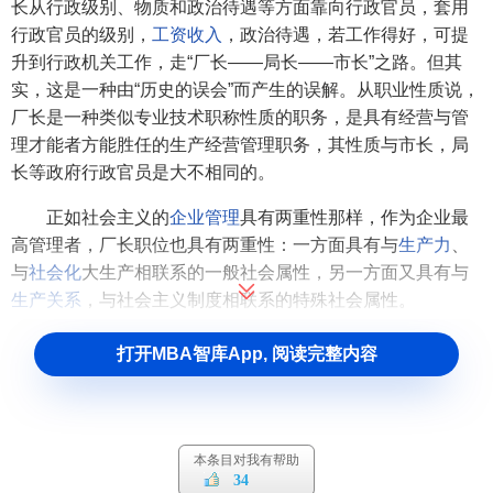
长从行政级别、物质和政治待遇等方面靠向行政官员，套用
行政官员的级别，
工资收入
，政治待遇，若工作得好，可提
升到行政机关工作，走“厂长——局长——市长”之路。但其
实，这是一种由“历史的误会”而产生的误解。从职业性质说，
厂长是一种类似专业技术职称性质的职务，是具有经营与管
理才能者方能胜任的生产经营管理职务，其性质与市长，局
长等政府行政官员是大不相同的。
正如社会主义的
企业管理
具有两重性那样，作为企业最
高管理者，厂长职位也具有两重性：一方面具有与
生产力
、
与
社会化
大生产相联系的一般社会属性，另一方面又具有与
生产关系
，与社会主义制度相联系的特殊社会属性。
1．厂长职位的一般社会属性
打开MBA智库App, 阅读完整内容
厂长职位的一般社会属性是由
企业管理
的一般社会属性
及其基本职能决定的，即合理组织
生产力
的要求决定的。力
了创造
物质财富
，厂长作为企业最高管理者，必须根据现代
本条目对我有帮助
社会化
大生产的客观要求，合理组织生产力，使劳动者、
劳
34