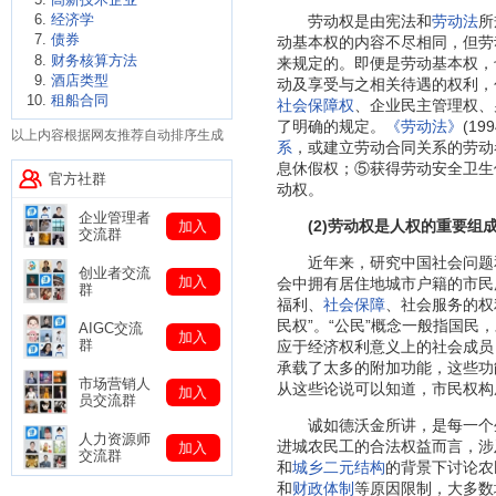
经济学
劳动权是由宪法和
劳动法
所
债券
动基本权的内容不尽相同，但劳
财务核算方法
来规定的。即便是劳动基本权，
酒店类型
动及享受与之相关待遇的权利，
租船合同
社会保障权
、企业民主管理权、男
了明确的规定。
《劳动法》
(1
以上内容根据网友推荐自动排序生成
系
，或建立劳动合同关系的劳动
息休假权；⑤获得劳动安全卫生
官方社群
动权。
企业管理者
(2)劳动权是人权的重要组
加入
交流群
近年来，研究中国社会问题和
创业者交流
加入
会中拥有居住地城市户籍的市民
群
福利、
社会保障
、社会服务的权
民权”。“公民”概念一般指国民
AIGC交流
加入
群
应于经济权利意义上的社会成员
承载了太多的附加功能，这些功
市场营销人
从这些论说可以知道，市民权构
加入
员交流群
诚如德沃金所讲，是每一个
人力资源师
进城农民工的合法权益而言，涉
加入
交流群
和
城乡二元结构
的背景下讨论农
和
财政体制
等原因限制，大多数