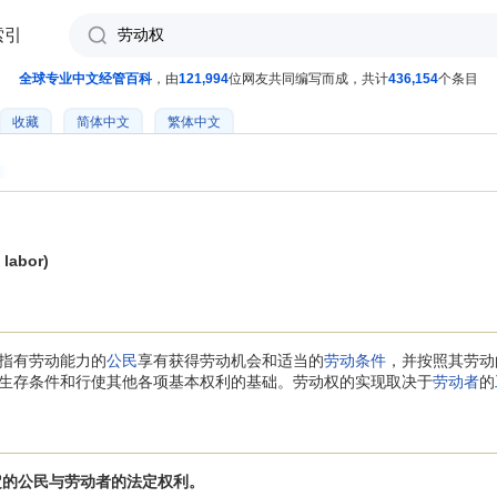
索引
全球专业中文经管百科
，由
121,994
位网友共同编写而成，共计
436,154
个条目
收藏
简体中文
繁体中文
labor)
指有劳动能力的
公民
享有获得劳动机会和适当的
劳动条件
，并按照其劳动
生存条件和行使其他各项基本权利的基础。劳动权的实现取决于
劳动者
的
规定的公民与劳动者的法定权利。