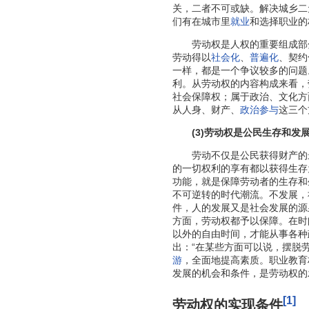
关，二者不可或缺。解决城乡二
们有在城市里
就业
和选择职业的
劳动权是人权的重要组成部
劳动得以
社会化
、
普遍化
、契约
一样，都是一个争议较多的问题
利。从劳动权的内容构成来看，
社会保障权；属于政治、文化方
从人身、财产、
政治参与
这三个
(3)劳动权是公民生存和
劳动不仅是公民获得财产的最
的一切权利的享有都以获得生存
功能，就是保障劳动者的生存和
不可逆转的时代潮流。不发展，
件，人的发展又是社会发展的源
方面，劳动权都予以保障。在时
以外的自由时间，才能从事各种
出：“在某些方面可以说，摆脱
游
，全面地提高素质。职业教育
发展的机会和条件，是劳动权的
[1]
劳动权的实现条件