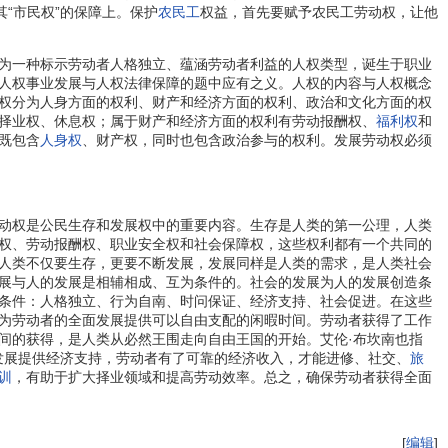
“市民权”的保障上。保护
农民工
权益，首先要赋予农民工劳动权，让他
为一种标示劳动者人格独立、蕴涵劳动者利益的人权类型，诞生于职业
人权事业发展与人权法律保障的题中应有之义。人权的内容与人权概念
权分为人身方面的权利、财产和经济方面的权利、政治和文化方面的权
择业权、休息权；属于财产和经济方面的权利有劳动报酬权、
福利权
和
既包含
人身权
、财产权，同时也包含政治参与的权利。发展劳动权必须
动权是公民生存和发展权中的重要内容。生存是人类的第一公理，人类
权、劳动报酬权、职业安全权和社会保障权，这些权利都有一个共同的
人类不仅要生存，更要不断发展，发展同样是人类的需求，是人类社会
展与人的发展是相辅相成、互为条件的。社会的发展为人的发展创造条
条件：人格独立、行为自南、时问保证、经济支持、社会促进。在这些
为劳动者的全面发展提供可以自由支配的闲暇时间。劳动者获得了工作
间的获得，是人类从必然王围走向自由王国的开始。艾伦·布坎南也指
面发展提供经济支持，劳动者有了可靠的经济收入，才能进修、社交、
旅
训
，有助于扩大择业领域和提高劳动效率。总之，确保劳动者获得全面
[
编辑
]