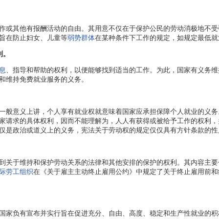
或其他有报酬活动的自由。其用意不仅在于保护公民的劳动消极地不受
旨在防止妇女、儿童等
弱势群体
在某种条件下工作的规定，如规定最低就
利。
息
、指导和帮助的权利，以便能够找到适当的工作。为此，国家有义务维
和维持免费就业服务的义务。
般意义上讲，个人享有就业权就意味着国家应承担保障个人就业的义务
家请求的具体权利，因而不能理解为，人人有获得或被给予工作的权利，
仅是政治或道义上的义务，宪法关于劳动权的规定仅仅具有方针条款的性
关于维持和保护劳动关系的法律和其他安排的保护的权利。其内容主要
际劳工组织
在《关于雇主主动终止雇用公约》中规定了关于终止雇用前和
家负有宣布并实行旨在促进充分、自由、高度、稳定和生产性就业的积