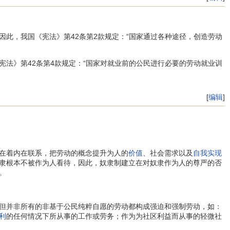
，我国《宪法》第42条第2款规定：“国家通过各种途径，创造劳动
宪法》第42条第4款规定：“国家对就业前的公民进行必要的劳动就业训
[
编辑
]
在着内在联系，把劳动的概念提升为人的
价值
、社会需求以及
自我实现
隶根本不被作为人看待，因此，奴隶制建立在对奴隶作为人的尊严的否
。
但并非所有的非基于公民纯粹自愿的劳动都构成强迫和强制劳动，如：
利
的任何情况下所从事的工作或劳务；作为为社区利益而从事的轻微社