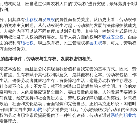
元结构问题，应当通过保障农村人口的“劳动权”进行突破，最终落脚于对其
权利。
分，因其具有
生存权
与
发展权
的属性而备受关注。从历史上看，劳动权作
化的资本主义时期。从劳动权诞生时起，劳动权的发展与法律保护就成为
。人权的内容可以从不同角度加以划分归类。其中的一种划分方式是把人
劳动权涉及了人权的所有层次。属于人身方面的权利有
职业安全权
、自由
面的权利有
结社权
、职业教育权、民主管理权和
罢工权
等。可见，劳动权
方面做出努力。
发展的基本条件，劳动权与生存权、发展权密切相关。
基本途径，而且是公民实现自我价值和自我完善的基本方式。因此，劳
为前提。生存权赋予其他权利以意义，是其他权利之本。劳动权包括工作
生活。确保劳动者健康地生存，有保障地生活，这是劳动权的生存理念。
社会就不会进步；不发展，就不能创造出日益辉煌的人类文明。社会的发
泉和动力。人的发展应该是全面的、突出质量的发展。人的发展需要诸多
间保证、经济支持和社会促进方面，劳动权的保障功能尤为突出。休息权
政治、社会和文化活动，全面锻炼和完善自己。正如马克思所说：闲暇时
劳作而扩大自由(即
闲暇
)比扩大消费更可取。”劳动报酬权为劳动者的全
权为劳动者职业素质提高提供了一种社会途径，劳动者通过
系统
的
职业培
发展理念。