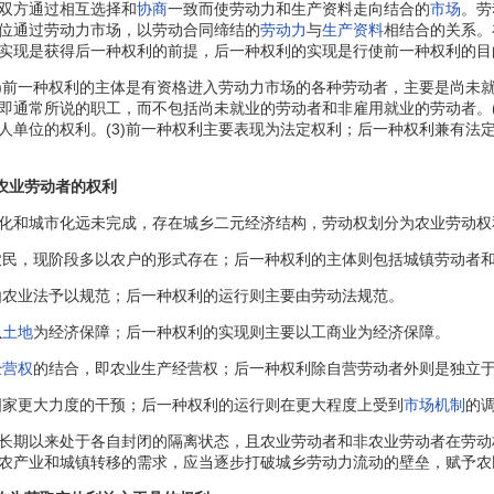
双方通过相互选择和
协商
一致而使劳动力和生产资料走向结合的
市场
。劳
位通过劳动力市场，以劳动合同缔结的
劳动力
与
生产资料
相结合的关系。
实现是获得后一种权利的前提，后一种权利的实现是行使前一种权利的目
前一种权利的主体是有资格进入劳动力市场的各种劳动者，主要是尚未
即通常所说的职工，而不包括尚未就业的劳动者和非雇用就业的劳动者。(
人单位的权利。(3)前一种权利主要表现为法定权利；后一种权利兼有法定
非农业劳动者的权利
和城市化远未完成，存在城乡二元经济结构，劳动权划分为农业劳动权
民，现阶段多以农户的形式存在；后一种权利的主体则包括城镇劳动者
农业法予以规范；后一种权利的运行则主要由劳动法规范。
以
土地
为经济保障；后一种权利的实现则主要以工商业为经济保障。
经营权
的结合，即农业生产经营权；后一种权利除自营劳动者外则是独立
家更大力度的干预；后一种权利的运行则在更大程度上受到
市场机制
的
期以来处于各自封闭的隔离状态，且农业劳动者和非农业劳动者在劳动
农产业和城镇转移的需求，应当逐步打破城乡劳动力流动的壁垒，赋予农