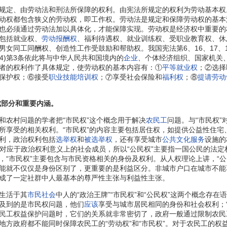
规定、由劳动法和刑法所保障的权利。由宪法所规定的权利为劳动基本权
动权都包含狭义的劳动权，即工作权。劳动法是规定和保障劳动权的基本
也必须通过劳动法加以具体化，才能保障实现。劳动权是经济权中重要的
包括就业权、
劳动报酬权
、福利待遇权、就业训练权、受职业教育权、休
女同工同酬权、创造性工作受鼓励和帮助权。我国宪法第6、16、17、19
994)第3条依此将与中华人民共和国境内的
企业
、个体经济组织、国家机关
者的权利作了具体规定，使劳动权的基本内容有：①
平等就业权
；②选择
保护权；⑥接受
职业技能培训权
；⑦享受社会保险和
福利权
；⑧
提请劳动
成部分和重要内涵。
农村问题的学者把“市民权”这个概念用于解决
农民工
问题。与“市民权”对
所享受的相关权利。“市民权”的内容主要包括居住权，如提供公益性住宅
利，政治权利包括
选举权
和
被选举权
，还有享受城市
公共文化服务
设施的
，对应于政治权利意义上的社会成员，所以“公民权”主要指一国公民的法定
，“市民权”主要包含与市民资格相关的身份及权利。从人权理论上讲，“公
能就不仅仅是身份区别了，更重要的是利益区分。非城市户口在城市不能
成了一定社群中人最基本的尊严性主张与利益性主张。
生活于其
市民社会
中人的“政治王牌”“市民权”和“公民权”这两个概念
及到的是市民权问题，他们
应该
享受与城市居民相同的身份和社会权利；“
民工权益保护问题时，它们的关系就非常密切了，政府一般通过限制农民
地方政府都不能同时保障农民工的“劳动权”和“市民权”。对于农民工的权益