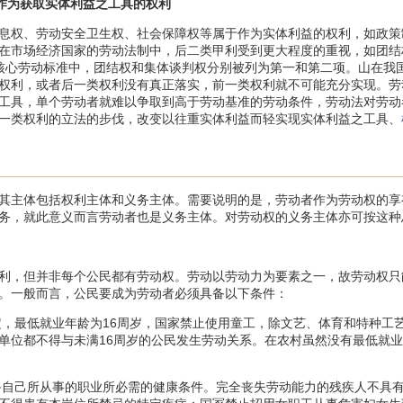
与作为获取实体利益之工具的权利
权、劳动安全卫生权、社会保障权等属于作为实体利益的权利，如政策
在市场经济国家的劳动法制中，后二类甲利受到更大程度的重视，如团结
核心劳动标准中，团结权和集体谈判权分别被列为第一和第二项。山在我
权利，或者后一类权利没有真正落实，前一类权利就不可能充分实现。劳
工具，单个劳动者就难以争取到高于劳动基准的劳动条件，劳动法对劳动
一类权利的立法的步伐，改变以往重实体利益而轻实现实体利益之工具、
其主体包括权利主体和义务主体。需要说明的是，劳动者作为劳动权的享
务，就此意义而言劳动者也是义务主体。对劳动权的义务主体亦可按这种
，但并非每个公民都有劳动权。劳动以劳动力为要素之一，故劳动权只
。一般而言，公民要成为劳动者必须具备以下条件：
，最低就业年龄为16周岁，国家禁止使用童工，除文艺、体育和特种工艺
单位都不得与未满16周岁的公民发生劳动关系。在农村虽然没有最低就
自己所从事的职业所必需的健康条件。完全丧失劳动能力的残疾人不具