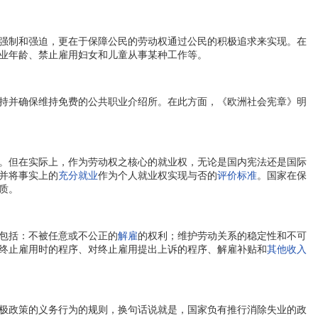
强制和强迫，更在于保障公民的劳动权通过公民的积极追求来实现。在
业年龄、禁止雇用妇女和儿童从事某种工作等。
持并确保维持免费的公共职业介绍所。在此方面，《欧洲社会宪章》明
。但在实际上，作为劳动权之核心的就业权，无论是国内宪法还是国际
并将事实上的
充分就业
作为个人就业权实现与否的
评价标准
。国家在保
质。
包括：不被任意或不公正的
解雇
的权利；维护劳动关系的稳定性和不可
终止雇用时的程序、对终止雇用提出上诉的程序、解雇补贴和
其他收入
极政策的义务行为的规则，换句话说就是，国家负有推行消除失业的政