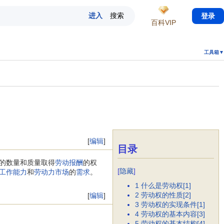
登录
百科VIP
工具箱▼
[
编辑
]
目录
的数量和质量取得
劳动报酬
的权
[
隐藏
]
工作能力
和
劳动力市场
的
需求
。
1
什么是劳动权[1]
2
劳动权的性质[2]
[
编辑
]
3
劳动权的实现条件[1]
4
劳动权的基本内容[3]
5
劳动权的基本结构[4]