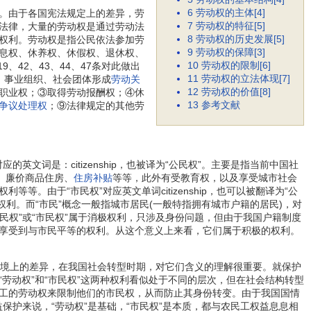
6
劳动权的主体[4]
。由于各国宪法规定上的差异，劳
7
劳动权的特征[5]
法律，大量的劳动权是通过劳动法
8
劳动权的历史发展[5]
权利。劳动权是指公民依法参加劳
9
劳动权的保障[3]
息权、休养权、休假权、退休权、
10
劳动权的限制[6]
、42、43、44、47条对此做出
11
劳动权的立法体现[7]
、事业组织、社会团体形成
劳动关
12
劳动权的价值[8]
职业权；③取得劳动报酬权；④休
13
参考文献
争议处理权
；⑨法律规定的其他劳
应的英文词是：citizenship，也被译为“公民权”。主要是指当前中国社
、廉价商品住房、
住房补贴
等等，此外有受教育权，以及享受城市社会
权利等等。由于“市民权”对应英文单词citizenship，也可以被翻译为“公
权利。而“市民”概念一般指城市居民(一般特指拥有城市户籍的居民)，对
民权”或“市民权”属于消极权利，只涉及身份问题，但由于我国户籍制度
享受到与市民平等的权利。从这个意义上来看，它们属于积极的权利。
存在语境上的差异，在我国社会转型时期，对它们含义的理解很重要。就保护
劳动权”和“市民权”这两种权利看似处于不同的层次，但在社会结构转型
工的劳动权来限制他们的市民权，从而防止其身份转变。由于我国国情
保护来说，“劳动权”是基础，“市民权”是本质，都与农民工权益息息相