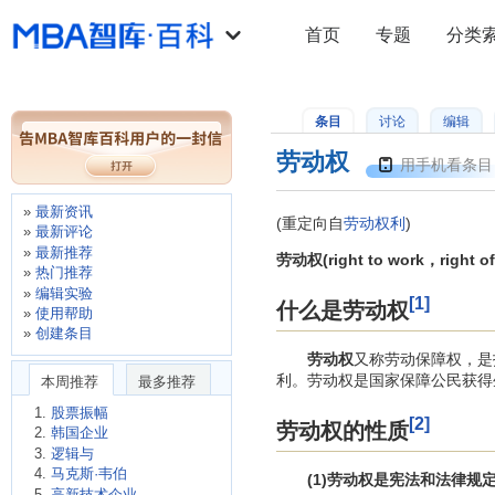
首页
专题
分类
条目
讨论
编辑
劳动权
用手机看条目
最新资讯
(重定向自
劳动权利
)
最新评论
最新推荐
劳动权(right to work，right of 
热门推荐
编辑实验
[1]
什么是劳动权
使用帮助
创建条目
劳动权
又称劳动保障权，是
利。劳动权是国家保障公民获得
本周推荐
最多推荐
股票振幅
[2]
劳动权的性质
韩国企业
逻辑与
马克斯·韦伯
(1)劳动权是宪法和法律
高新技术企业