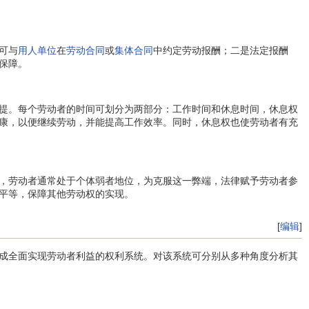
可与
用人单位
在
劳动合同
或
集体合同
中约定劳动报酬；二是法定报酬
保障。
提。每个劳动者的时间可划分为两部分：工作时间和休息时间，休息权
康，以便继续劳动，并能提高工作效率。同时，休息权也使劳动者有充
，劳动者通常处于个体弱者地位，为克服这一弊端，法律赋予劳动者参
平等，保障其他劳动权的实现。
[
编辑
]
成全面实现劳动者利益的权利系统。对该系统可分别从多种角度分析其