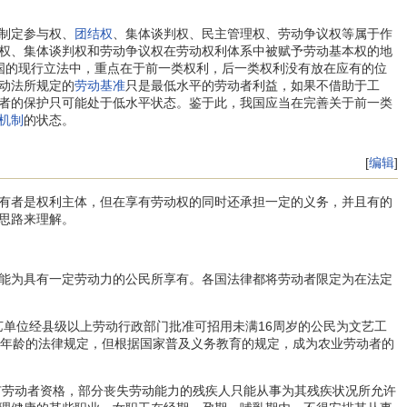
制定参与权、
团结权
、集体谈判权、民主管理权、劳动争议权等属于作
权、集体谈判权和劳动争议权在劳动权利体系中被赋予劳动基本权的地
国的现行立法中，重点在于前一类权利，后一类权利没有放在应有的位
动法所规定的
劳动基准
只是最低水平的劳动者利益，如果不借助于工
者的保护只可能处于低水平状态。鉴于此，我国应当在完善关于前一类
机制
的状态。
[
编辑
]
有者是权利主体，但在享有劳动权的同时还承担一定的义务，并且有的
思路来理解。
能为具有一定劳动力的公民所享有。各国法律都将劳动者限定为在法定
单位经县级以上劳动行政部门批准可招用未满16周岁的公民为文艺工
业年龄的法律规定，但根据国家普及义务教育的规定，成为农业劳动者的
有劳动者资格，部分丧失劳动能力的残疾人只能从事为其残疾状况所允许