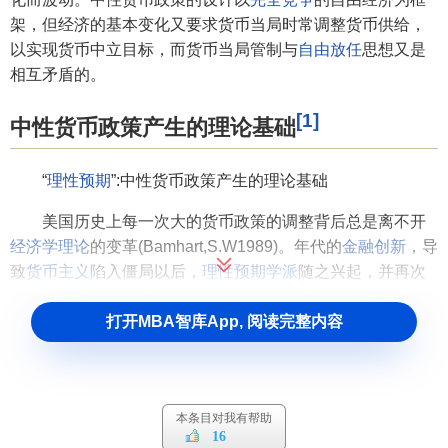
架，但经济的基本变化又要求货币当局时常调整货币供给，
以实现货币中立目标，而货币当局管制与
自由放任
思想又是
相互矛盾的。
[1]
中性货币政策产生的理论基础
“
理性预期
”:中性货币政策产生的理论基础
美国历史上每一次大的货币政策的调整背后总是离不开
经济学理论
的变革(Bamhart,S.W1989)。年代的
金融创新
，导
致
货币主义
陷入僵局以后，
理性预期学派
随之兴起，并再次
证明了
货币中性
命题。以
卢卡斯
为代表的理性预期学派认
为，货币供给中的可预期部分对
就业
、产量或其他实际变量
打开MBA智库App, 阅读完整内容
均无影响，其中不能被预期的部分或货币供应量意外的不规
则的变动，虽然能够对实际变量产生一定的影响，但其作用
只会加剧经济的不稳定与波动。因此，政府货币当局的
经济
本条目对我有帮助
政策
，无论从长期还是短期来看都是无效的，其结果都是将
16
引起通货膨胀(Bordo,M.D.1980)。