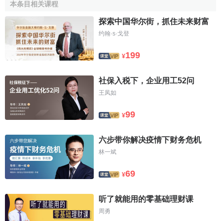
本条目相关课程
派的推动以外，货币政策理论的一个新规则—泰勒规则
(Taylor rule)，起到了决定性的作用。经济学理论表明，当总
探索中国华尔街，抓住未来财富
需求小于总供给时，将因
生产能力
过剩而出现正的产出
缺
约翰·s·戈登
口
，引起
价格
下跌;而当总需求超过总供给能力时，将因生产
199
能力不足而出现负的
产出缺口
，从而引发通货膨胀。从这个
¥
意义上看，
经济增长
与
物价水平
有着紧密的关系，货币政策
的目的本身就是保持经济增长的同时控制物价水平过快上
社保入税下，企业用工52问
涨。非中性的货币政策实际上时牺牲物价水平的稳定性来换
王凤如
取经济的高速增长。而中性的货币政策则是在经济增长与物
99
¥
价水平之间求得一种平衡，但如何制定政策以实现这种均衡
却成了一大难题。正在这个时候，
斯坦福大学
的
泰勒
(
John
六步带你解决疫情下财务危机
B.Taylor
)通过广泛的实证研究，发现在各种影响物价水平和
林一斌
经济增长的因素中，
真实利率
是唯一能与物价和经济增长保
持长期稳定关系的变量，并在此基础上提出了货币政策的一
69
¥
种简单而又有效的规则。泰勒规则认为，
联邦基金利率
应主
要盯住两个目标:经济增长和通货膨胀程度。当通货膨胀超过
听了就能用的零基础理财课
一定水平或者经济增长超过潜在水平时，联邦基金利率将上
周勇
调。泰勒规则的代数表达式为: