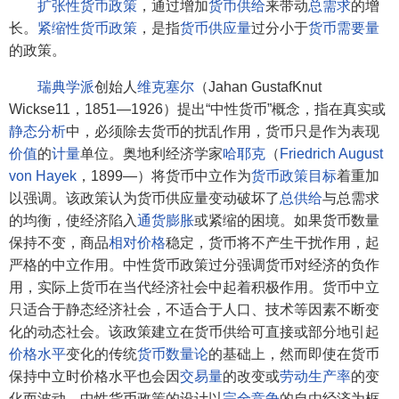
扩张性货币政策
，通过增加
货币供给
来带动
总需求
的增
长。
紧缩性货币政策
，是指
货币供应量
过分小于
货币需要量
的政策。
瑞典学派
创始人
维克塞尔
（Jahan GustafKnut
Wickse11，1851—1926）提出“中性货币”概念，指在真实或
静态分析
中，必须除去货币的扰乱作用，货币只是作为表现
价值
的
计量
单位。奥地利经济学家
哈耶克
（
Friedrich August
von Hayek
，1899—）将货币中立作为
货币政策目标
着重加
以强调。该政策认为货币供应量变动破坏了
总供给
与总需求
的均衡，使经济陷入
通货膨胀
或紧缩的困境。如果货币数量
保持不变，商品
相对价格
稳定，货币将不产生干扰作用，起
严格的中立作用。中性货币政策过分强调货币对经济的负作
用，实际上货币在当代经济社会中起着积极作用。货币中立
只适合于静态经济社会，不适合于人口、技术等因素不断变
化的动态社会。该政策建立在货币供给可直接或部分地引起
价格水平
变化的传统
货币数量论
的基础上，然而即使在货币
保持中立时价格水平也会因
交易量
的改变或
劳动生产率
的变
化而波动。中性货币政策的设计以
完全竞争
的自由经济为框