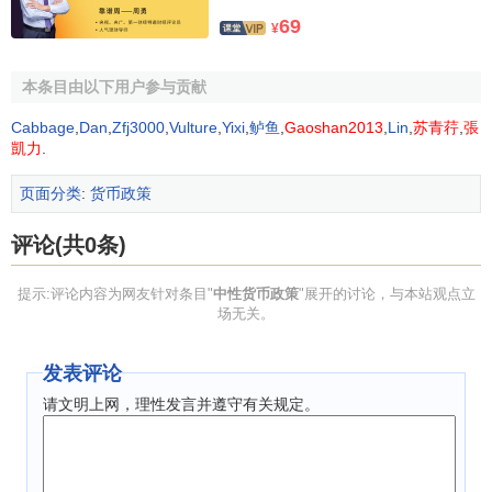
69
¥
……(1)
在公式(1)中，r代表
短期利率
(泰勒用的是联邦基金利
本条目由以下用户参与贡献
率);
π
代表
通货膨胀率
(即价格变动百分比);y代表
真实GDP
相对
Cabbage
,
Dan
,
Zfj3000
,
Vulture
,
Yixi
,
鲈鱼
,
Gaoshan2013
,
Lin
,
苏青荇
,
張
潜在GDP
的偏移百分比;g、h、
和
r
均为常数。泰勒在研究
f
凱力
.
中发现，当g、h、
和
r
分别取0.5,0.5,2和2时，公式(1)计算
f
页面分类
:
货币政策
出的联邦基金利率(规则值)在1987年至1992年这段时间内与
实际值非常吻合。但泰勒强调得到
经济学家
们普遍认可的是
评论(共0条)
上述代数形式，在系数的取值问题上经济学家们远未达成共
识。Taylor之后还利用七述利率规则对美国的货币历史进行分
提示:评论内容为网友针对条目"
中性货币政策
"展开的讨论，与本站观点立
析，他得出的结论是，不同历史时期上述规则的反应系数变
场无关。
化很大。
发表评论
如按上述取值，可得到:联邦基金利率=
P
+ 0.5[(
Q
G
D
P
−
请文明上网，理性发言并遵守有关规定。
T
G
D
P
)] + 0.5(
P
− 2) + 2
……(2)
其中，P为前4个季度的
GDP平减指数
，代表
物价水
平
;QGDP为年度真实GDP变化;TGDP为趋势GDP，也就是我