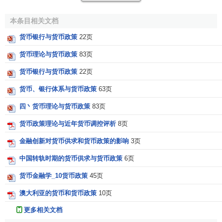
而
巴罗
则提出货币非中性的假说。他认为，由于私人经
本条目相关文档
济单位掌握
信息
的不完全性和
通货膨胀预期
的不准确性，使
货币银行与货币政策
22页
有些货币与
财政政策
难以预期和觉察到，这就使货币呈现非
货币理论与货币政策
83页
中性(woodford,michae1,2000)。但理性预期学派认为货币中
性假设与巴罗的货币非中性假说并不矛盾，因为前者是基于
货币银行与货币政策
22页
“完全信息假定”，而后者则建立在“不完全信息假定”基础之
货币、银行体系与货币政策
63页
上，前者考察的是规则的、可预期的经济政策对经济变量的
名义影响;后者研究的则是不规则的、不可预期的经济政策对
四丶货币理论与货币政策
83页
经济变量的实际影响。两者可以说是互为补充的，是对理性
货币政策理论与近年货币调控评析
8页
预期学说的进一步拓展，也重新赋予了货币中性命题新的理
金融创新对货币供求和货币政策的影响
3页
论基础。
中国转轨时期的货币供求与货币政策
6页
[1]
中性货币政策的操作依据
货币金融学_10货币政策
45页
澳大利亚的货币和货币政策
10页
“
泰勒规则
”:中性货币政策的操作依据
更多相关文档
当然，1990年代
美国货币政策
的调整，除了理性预期学