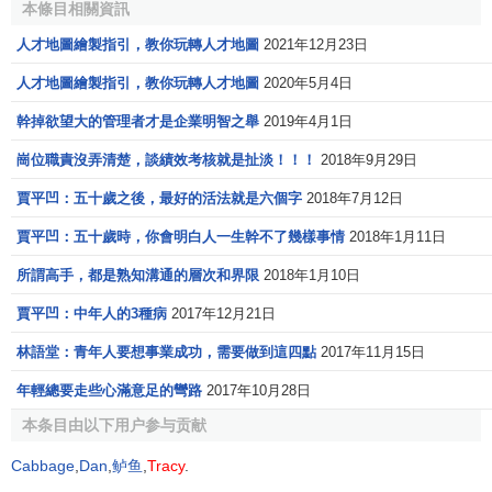
本條目相關資訊
人才地圖繪製指引，教你玩轉人才地圖
2021年12月23日
人才地圖繪製指引，教你玩轉人才地圖
2020年5月4日
幹掉欲望大的管理者才是企業明智之舉
2019年4月1日
崗位職責沒弄清楚，談績效考核就是扯淡！！！
2018年9月29日
賈平凹：五十歲之後，最好的活法就是六個字
2018年7月12日
賈平凹：五十歲時，你會明白人一生幹不了幾樣事情
2018年1月11日
所謂高手，都是熟知溝通的層次和界限
2018年1月10日
賈平凹：中年人的3種病
2017年12月21日
林語堂：青年人要想事業成功，需要做到這四點
2017年11月15日
年輕總要走些心滿意足的彎路
2017年10月28日
本条目由以下用户参与贡献
Cabbage
,
Dan
,
鲈鱼
,
Tracy
.