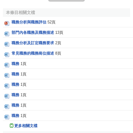
職務分析
就是對
員工
的工作崗位進行科學規範分析，以
本條目相關文檔
確定該崗位的工作目的、
工作內容
、職責許可權、
工作關係
以及任職資格等主要內容，出具
職務說明書
，作為其他
人力
職務分析與職務評估
52頁
資源管理
活動和
決策
的基礎性依據。
部門內各職務及職務描述
13頁
相關條目
職務分析及訂定職務要求
2頁
常見職務的職務崗位描述
8頁
職務職稱中英文對照表
職務
1頁
職位
職稱
職務
1頁
職務獎
職務
1頁
職務評價
職務
1頁
職務說明書
職務特征模型
職務
1頁
職務
1頁
更多相關文檔