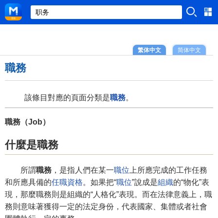
繁体中文
简体中文
職務
該條目對應的頁面分類是
職務
。
職務（Job）
什麼是職務
所謂
職務
，是指人們在某一
職位
上所應完成的工作任務
和所應具備的
任職資格
。如果把“
職位
”說成是
組織
的“物化”表
現，那麼職務則是組織的“人格化”表現。而在法律意義上，職
務則意味著獲得一定的法定身份，代表國家、集體或者社會