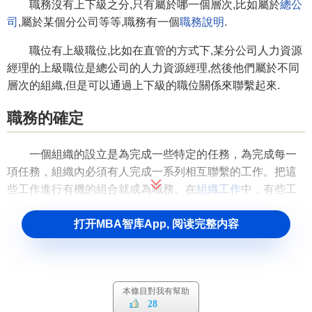
職務沒有上下級之分,只有屬於哪一個層次,比如屬於
總公
司
,屬於某個分公司等等,職務有一個
職務說明
.
職位有上級職位,比如在直管的方式下,某分公司人力資源
經理的上級職位是總公司的人力資源經理,然後他們屬於不同
層次的組織,但是可以通過上下級的職位關係來聯繫起來.
職務的確定
一個組織的設立是為完成一些特定的任務，為完成每一
項任務，組織內必須有人完成一系列相互聯繫的工作。把這
些工作進行有機的組合就成為職務。在
組織工作
中，有些工
作是經常性的，有些工作是
標準化
的，有些工作是臨時性
打开MBA智库App, 阅读完整内容
的，有些工作則需要
創造性
，這樣，我們就可以把一些工作
組合起來設立一個職務，交給某一部門或交給某一個人去完
成。
職務分析
本條目對我有幫助
28