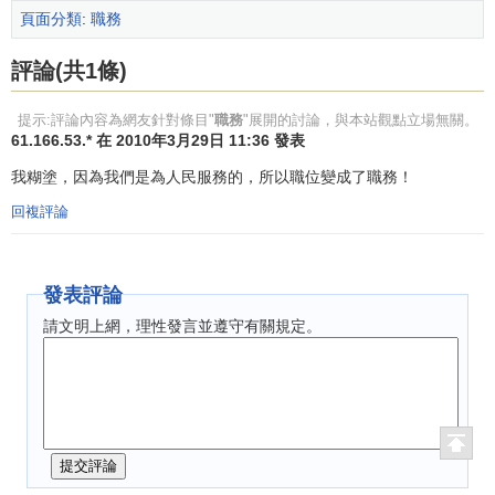
頁面分類
:
職務
評論(共1條)
提示:評論內容為網友針對條目"
職務
"展開的討論，與本站觀點立場無關。
61.166.53.* 在 2010年3月29日 11:36 發表
我糊塗，因為我們是為人民服務的，所以職位變成了職務！
回複評論
發表評論
請文明上網，理性發言並遵守有關規定。