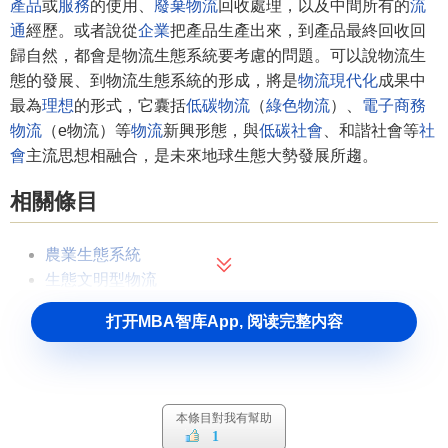
產品
或
服務
的使用、
廢棄物流
回收處理，以及中間所有的
流
通
經歷。或者說從
企業
把產品生產出來，到產品最終回收回
歸自然，都會是物流生態系統要考慮的問題。可以說物流生
態的發展、到物流生態系統的形成，將是
物流現代化
成果中
最為
理想
的形式，它囊括
低碳物流
（
綠色物流
）、
電子商務
物流
（e物流）等
物流
新興形態，與
低碳社會
、和諧社會等
社
會
主流思想相融合，是未來地球生態大勢發展所趨。
相關條目
農業生態系統
生態文明型物流
打开MBA智库App, 阅读完整内容
本條目對我有幫助
1