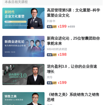
本条目相关课程
高层管理第5课：文化重塑--科学
重塑企业文化
刘春华
199
499
¥
¥
新商业进化论，25位智囊团助你
掌舵未来
MBA特聘讲师团
198
¥
逆向盈利3.0，让你的企业倍速
增长
周导
199
¥
《销售之美》系统销售力之销售
思维