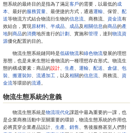
態系統的最終目的是指為了滿足
客戶
的需要，以最低的
成
本
、最好的
服務質量
、最便捷的方式，通過
運輸
、保管、
配
送
等物流方式結合物流衍生物的
信息流
、商務流、
資金流
有
效結合，實現
原材料
、
半成品
、
成品
及
相關
信息
由
商品
的
產
地
到
商品
的
消費
地所進行的
計劃
、實施和
管理
，達到
物流資
源
優化配置的目的。
物流生態系統鏈同時是
低碳物流
和
綠色物流
發展的理想
形態，也是未來生態社會物流的一種理想存在形式。物流生
態的構成要素：商品的
設計
、
生產
、
運輸
、
配送
、
倉儲
、
包
裝
、
搬運
裝卸
、
流通
加工
，以及
相關
的
信息流
、商務流、
資
金流
等環節的
流通
。
物流生態系統的意義
物流生態系統是
物流現代化
課題中最為重要的一課，也
是企業商務活動中至關重要的環節，物流生態系統的作用也
必將貫穿企業產品設計、
生產
、
銷售
、售後服務甚至人們對