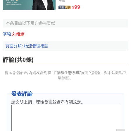
王蒙
99
¥
本条目由以下用户参与贡献
寒曦
,
刘维燎
.
頁面分類
:
物流管理術語
評論(共0條)
提示:評論內容為網友針對條目"
物流生態系統
"展開的討論，與本站觀點立
場無關。
發表評論
請文明上網，理性發言並遵守有關規定。