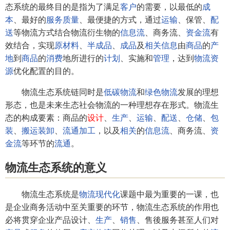
态系统的最终目的是指为了满足
客户
的需要，以最低的
成
本
、最好的
服务质量
、最便捷的方式，通过
运输
、保管、
配
送
等物流方式结合物流衍生物的
信息流
、商务流、
资金流
有
效结合，实现
原材料
、
半成品
、
成品
及
相关
信息
由
商品
的
产
地
到
商品
的
消费
地所进行的
计划
、实施和
管理
，达到
物流资
源
优化配置的目的。
物流生态系统链同时是
低碳物流
和
绿色物流
发展的理想
形态，也是未来生态社会物流的一种理想存在形式。物流生
态的构成要素：商品的
设计
、
生产
、
运输
、
配送
、
仓储
、
包
装
、
搬运
装卸
、
流通
加工
，以及
相关
的
信息流
、商务流、
资
金流
等环节的
流通
。
物流生态系统的意义
物流生态系统是
物流现代化
课题中最为重要的一课，也
是企业商务活动中至关重要的环节，物流生态系统的作用也
必将贯穿企业产品设计、
生产
、
销售
、售後服务甚至人们对