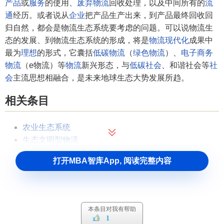
产品
或
服务
的使用、
废弃物流
回收处理，以及中间所有的
流
通
经历。或者说从
企业
把产品生产出来，到产品最终回收回
归自然，都会是物流生态系统要考虑的问题。可以说物流生
态的发展、到物流生态系统的形成，将是
物流现代化
成果中
最为
理想
的形式，它囊括
低碳物流
（
绿色物流
）、
电子商务
物流
（e物流）等
物流
新兴形态，与
低碳社会
、和谐社会等
社
会
主流思想相融合，是未来地球生态大势发展所趋。
相关条目
农业生态系统
生态文明型物流
打开MBA智库App, 阅读完整内容
本条目对我有帮助
1