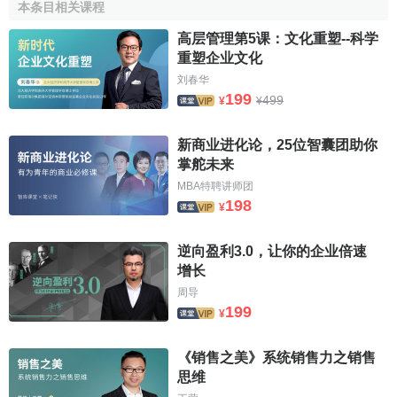
本条目相关课程
高层管理第5课：文化重塑--科学
重塑企业文化
刘春华
199
499
¥
¥
新商业进化论，25位智囊团助你
掌舵未来
MBA特聘讲师团
198
¥
逆向盈利3.0，让你的企业倍速
增长
周导
199
¥
《销售之美》系统销售力之销售
思维