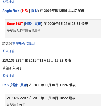
回複評論
(萬元)
Angle Roh
(
討論
|
貢獻
) 在 2009年5月25日 11:17 發表
Soon1987
(
討論
|
貢獻
) 在 2009年5月24日 23:31 發表
希望加入期望現金流量法
因此，該投資項目可行，且風險較小。
請參閱
期望現金流量法
【例】某
項目投資
20萬元，建設期1年。據
預測
，經營期
回複評論
內的年收入可能為5、10、12.5萬元，相應的概率為0.3、O.5
和0.2。同時，預計受技術進步的影響，經營期可能為2、3、
219.136.229.* 在 2011年11月18日 18:22 發表
4、5年，對應的可能性為0.2、0.2、0.5和0.1。如果折現率為
希望加入例子
10％，對凈現值作累計概率分析。
回複評論
【解】以年收入為10萬元，經營期4年為例。該投資項目
Dan
(
討論
|
貢獻
) 在 2011年11月19日 11:56 發表
的凈現值為：
219.136.229.* 在 2011年11月18日 18:22 發表
希望加入例子