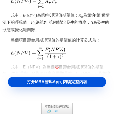
式中，
E
(
N
P
V
)
為第t年凈現值期望值；
X
為第t年第i種情
t
i
t
況下的凈現值；
P
為第t年第i種情況發生的概率，n為發生的
i
t
狀態或變化範圍數。
整個項目壽命周期凈現值的期望值的計算公式為：
式中，E（NPV）為整個項目壽命周期凈現值的期望
值；i為
折舊率
；M為項目壽命周期長度，E（NPVT）為第t年
凈現值的期望值。
打开MBA智库App, 阅读完整内容
項目凈現值期望值大於零，則
項目
可行，否則，不可
行。
本條目對我有幫助
5、計算各年凈現值標準差、整個項目壽命周期凈現值的
30
標準差
或
標準差繫數
，各年凈現值標準差的計算公式為：