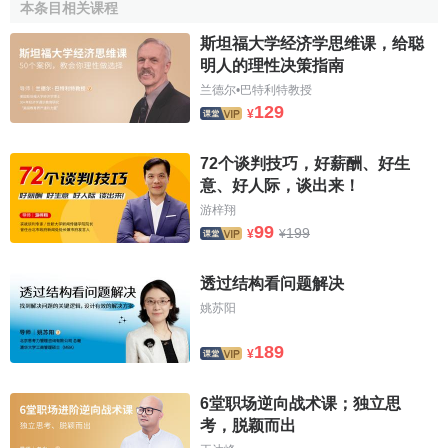
本条目相关课程
響，利用下式計算整個項目壽命周期的標準差繫數：
斯坦福大学经济学思维课，给聪
明人的理性决策指南
兰德尔•巴特利特教授
129
¥
式中，V為標準差繫數。一般地，V越小，項目的相對風
險就越小，反之，項目的相對風險就越大。依據凈現值期望
72个谈判技巧，好薪酬、好生
值、凈現值標準差和標準差繫數，可以用來選擇投資方案。
意、好人际，谈出来！
判斷投資方案優劣的標準是：期望值相同、標準差小的方案
游梓翔
為優；標準差相同、期望值大的方案為優；標準差繫數小的
99
199
¥
¥
方案為優。
透过结构看问题解决
6、計算凈現值大於或等於零時的累計概率。累計概率值
姚苏阳
越大，項目所承擔的風險就越小。
189
7、對以上分析結果作綜合評價，說明項目是否可行及承
¥
擔風險性大小。
6堂职场逆向战术课；独立思
[1]
考，脱颖而出
期望值法應用示例