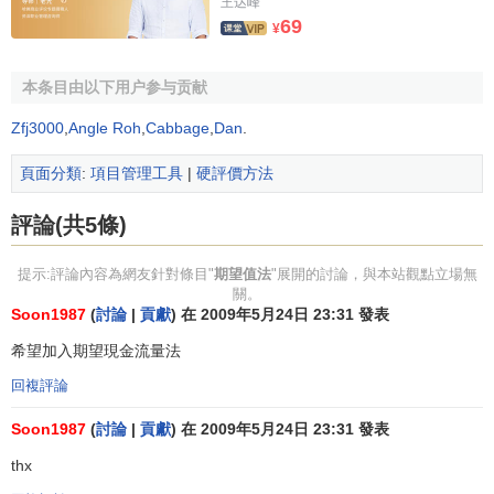
王达峰
69
¥
【例】某投資者以25萬元購買了一個商鋪單位2年的
經營
權
，第一年
凈現金流量
可能為：22萬元、18萬元和14萬元，
本条目由以下用户参与贡献
概率分別為0.2、0.6和o.2；第二年凈現金流量可能為：28萬
元、22萬元和16萬元，概率分別為O.15、0.7和0.15，若折現
Zfj3000
,
Angle Roh
,
Cabbage
,
Dan
.
率為10％，問該購買商鋪的投資是否可行。
頁面分類
:
項目管理工具
|
硬評價方法
【解】
評論(共5條)
提示:評論內容為網友針對條目"
期望值法
"展開的討論，與本站觀點立場無
(萬元)
關。
Soon1987
(
討論
|
貢獻
) 在 2009年5月24日 23:31 發表
希望加入期望現金流量法
(萬元)
回複評論
Soon1987
(
討論
|
貢獻
) 在 2009年5月24日 23:31 發表
thx