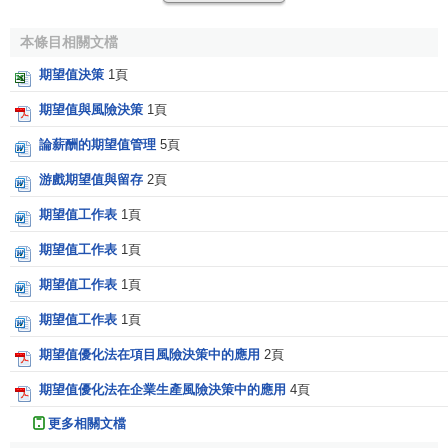
本條目相關文檔
期望值決策
1頁
期望值與風險決策
1頁
式中，
δ
為第t年凈現值的標準差，其它符號意義同前。
t
論薪酬的期望值管理
5頁
整個項目壽命周期的標準差計算公式為：
游戲期望值與留存
2頁
期望值工作表
1頁
期望值工作表
1頁
式中，
δ
為整個項目壽命周期的標準差。
期望值工作表
1頁
凈現值標準差反映每年各種情況下凈現值的
離散程度
和
期望值工作表
1頁
整個項目壽命周期各年凈現值的離散程度，在一定的程度
期望值優化法在項目風險決策中的應用
2頁
上，能夠說明
項目風險
的大小。但由於凈現值標準差的大小
期望值優化法在企業生產風險決策中的應用
4頁
受凈現值期望值影響甚大，兩者基本上呈同方向變動。因
此，單純以凈現值標準差大小衡量項目風險性高低，有時會
更多相關文檔
得出不正確的結論。為此需要消除凈現值期望值大小的影