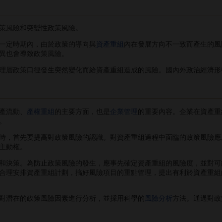
風險和突變性政策風險。
定時期內，由於政策的導向與
資產重組
內在發展方向不一致而產生的風
異也會導致政策風險。
層政策口徑發生突然變化而給資產重組造成的風險。國內外政治經濟形
產流動、
產權重組
的主要方面，也是
企業管理
的重要內容。企業在資產重
。
，首先要提高對政策風險的認識。對資產重組過程中面臨的政策風險應
主動權。
和決策。為防止政策風險的發生，應事先確定資產重組的風險度，並對可
合理安排資產重組計劃，搞好風險項目的重點管理，提出有利於資產重組
對潛在的政策風險因素進行分析，並採用科學的
風險分析
方法。通過對政