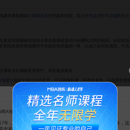
場參與者對國家
巨集觀政策
的理解和把握，取決於
投資者
對
市場趨勢
的正
。
要是理順國家政策與企業資產重組運作內在機制之間的關係。由於政策
在制定政策時應儘量與中央政府保持協調一致，以減少反向性風險。中央
。
要取決於國家監管部門，其防範措施為：
市場運行
過程中進行日常監管，可以防微杜漸，防患於未然。出現異常情
告MBA智库百科用户的一封信
市場的運行和變化，運用市場控制手段，把握市場供求結構和行業平衡，
MBA智库百科用户：
17年，百科频道一直以免费公益的形式为大家提供知识服务，这
荣幸和骄傲。