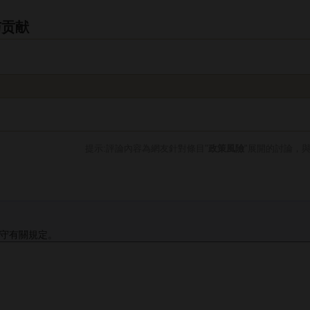
与贡献
提示:評論內容為網友針對條目"
政策風險
"展開的討論，
守有關規定。