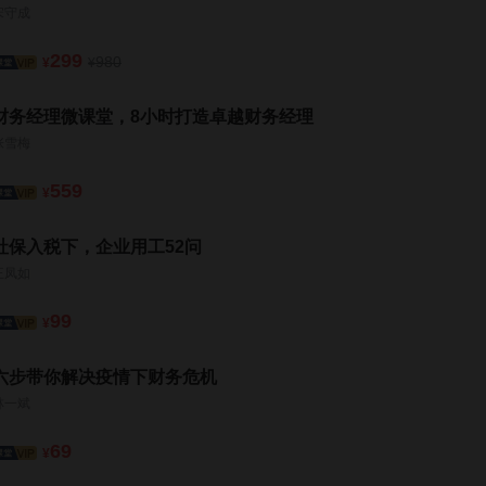
宋守成
299
980
¥
¥
财务经理微课堂，8小时打造卓越财务经理
张雪梅
559
¥
社保入税下，企业用工52问
王凤如
99
¥
六步带你解决疫情下财务危机
林一斌
69
¥