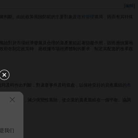
[
編輯
]
確判斷。由於政策風險防範的主要對象是
政府管理
當局，因而有其特殊
風險對於市場經濟發展及合理的資產重組起著阻礙作用，因而應慎重地
政府在制定政策時，應根據市場經濟體制的要求，制定其配套的改革政
況時及時作出判斷，對違章事件及時查處，以保持良好的資產重組的
市
完善
資本市場
，減少突變性風險，使企業的資產重組在一個平衡、協調
是我们