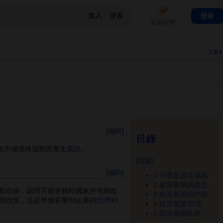
登录
百科VIP
工具▼
[
編輯
]
目錄
致市場價格波動而產生
風險
。
[
隱藏
]
[
編輯
]
1
什麼是政策風險
2
政策風險的產生
動自由，因而可能會觸犯國家的有關政
3
政策風險的內容
變政策，這必然會影響到企業的
經濟利
4
政策風險管理
5
政策風險防範