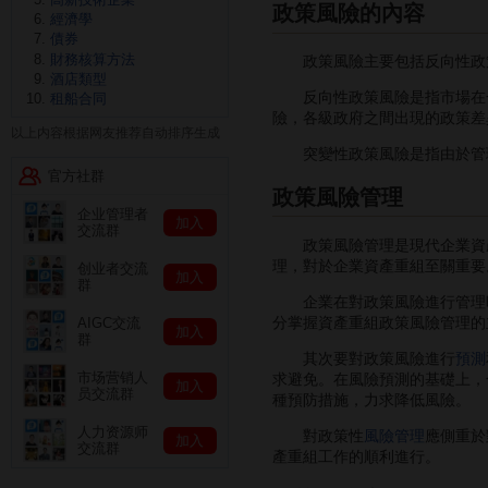
政策風險的內容
經濟學
債券
財務核算方法
政策風險主要包括反向性政策
酒店類型
反向性政策風險是指市場在一
租船合同
險，各級政府之間出現的政策差
以上内容根据网友推荐自动排序生成
突變性政策風險是指由於管理
官方社群
政策風險管理
企业管理者
加入
交流群
政策風險管理是現代企業資
理，對於企業資產重組至關重要
创业者交流
加入
群
企業在對政策風險進行管理時
分掌握資產重組政策風險管理的
AIGC交流
加入
群
其次要對政策風險進行
預測
市场营销人
求避免。在風險預測的基礎上，
加入
员交流群
種預防措施，力求降低風險。
人力资源师
對政策性
風險管理
應側重於
加入
交流群
產重組工作的順利進行。