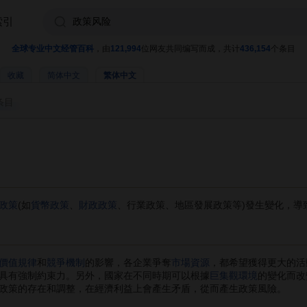
索引
全球专业中文经管百科
，由
121,994
位网友共同编写而成，共计
436,154
个条目
收藏
简体中文
繁体中文
条目
政策
(如
貨幣政策
、
財政政策
、行業政策、地區發展政策等)發生變化，導
價值規律
和
競爭機制
的影響，各企業爭奪
市場資源
，都希望獲得更大的活
具有強制約束力。另外，國家在不同時期可以根據
巨集觀環境
的變化而改
政策的存在和調整，在經濟利益上會產生矛盾，從而產生政策風險。