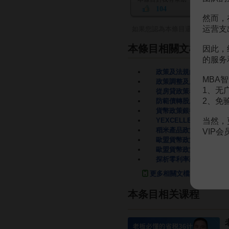
104
然而，
运营支
如果您認為本條目還有待完善，
本條目相關文檔
因此，
的服务
政策及法規的風險
16頁
MBA智
政策調整及風險提示
12
1、无
從房貸政策看商業銀行政
2、免
防範債轉股風險的政策設
貨幣政策銀行風險
3頁
当然，
YEXCELLENT報表、
稻米產品政策調整風險
1
VIP
歐盟貨幣政策與財政政策
歐盟貨幣政策與財政政策
探析零利率政策的目標與
更多相關文檔
本条目相关课程