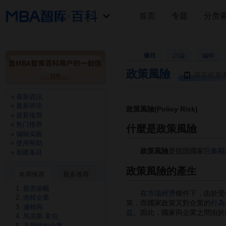
首页
专题
分类
條目
討論
編輯
政策風險
用手机看
最新資訊
最新评论
政策風險(Policy Risk)
最新推荐
热门推荐
什麼是政策風險
编辑实验
使用帮助
政策風險
是指因國家
巨集觀
创建条目
政策風險的產生
本周推荐
最多推荐
股票振幅
在
市場經濟
條件下，由於受
南韓企業
策，而國家政策又對企業的
行為
邏輯與
益
。因此，國家與企業之間由於
馬克斯·韋伯
高新技術企業