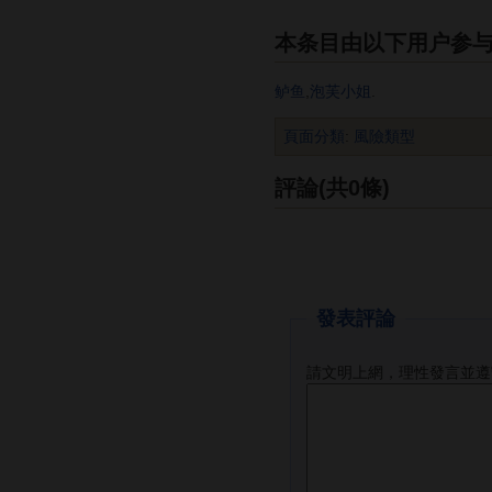
本条目由以下用户参
鲈鱼
,
泡芙小姐
.
頁面分類
:
風險類型
評論(共0條)
發表評論
請文明上網，理性發言並遵