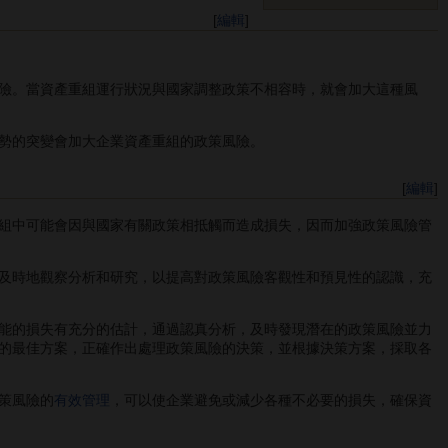
[
編輯
]
險。當資產重組運行狀況與國家調整政策不相容時，就會加大這種風
勢的突變會加大企業資產重組的政策風險。
[
編輯
]
組中可能會因與國家有關政策相抵觸而造成損失，因而加強政策風險管
及時地觀察分析和研究，以提高對政策風險客觀性和預見性的認識，充
能的損失有充分的估計，通過認真分析，及時發現潛在的政策風險並力
的最佳方案，正確作出處理政策風險的決策，並根據決策方案，採取各
策風險的
有效管理
，可以使企業避免或減少各種不必要的損失，確保資