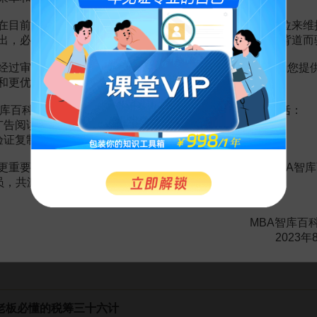
赏
MBA智库APP
在目前越来越严峻的经营挑战下，单纯依靠不断增加广告位来维
出，必然会越来越影响您的使用体验，这也与我们的初衷背道而
。
需要補充新內容或修改錯誤內容，請
編輯條目
或
投訴舉報
经过审慎地考虑，我们决定推出VIP会员收费制度，以便为您提
和更优质的内容。
库百科VIP会员（9.9元 / 年，
点击开通
），您的权益将包括：
頁
广告阅读；
策性風險
2頁
验证复制。
計
2頁
更重要的是长期以来您对百科频道的支持。诚邀您加入MBA智库
風險、政策分析
109頁
3頁
会员，共渡难关，共同见证彼此的成长和进步！
協調的潛在風險
5頁
協調的潛在風險
4頁
風險
6頁
MBA智库百
2023年
老板必懂的税筹三十六计