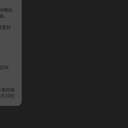
持网站
驰。
供更好
百科
科项目组
8月10日