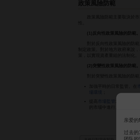
政策風險防範
政策風險防範主要取決於市
性。
(1)反向性政策風險的防範
對於反向性政策風險的防範主
制定政策。對於地方政府來說，
策，以實現資產重組的法制化。
(2)突變性政策風險的防範
對於突變性政策風險的防範主
加強平時的日常監管。在
場環境
；
提高
市場監管
水平。根據
的市場中進行。
亲爱的
过去的
团队的
本條目對我有幫助