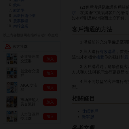
飲料
(2)客戶溝通是維護客戶關
經濟學
求
，在溝通中加深與客戶的感情
高新技術企業
沒有得到及時消除而土崩瓦解。
股票振幅
南韓企業
客戶溝通的方法
以上内容根据网友推荐自动排序生成
1.溝通前的充分準備是至關
官方社群
2.與人進行
有效溝通
，首先
企业管理者
這也才有機會
接受
你的觀點和
意
加入
交流群
3.客戶溝通時，應學會從客
创业者交流
方式和方法與客戶進行更容易地
加入
群
4.與不同類型的客戶進行有
AIGC交流
型。
加入
群
相關條目
市场营销人
加入
员交流群
休眠客戶
人力资源师
微客服
加入
交流群
參考文獻