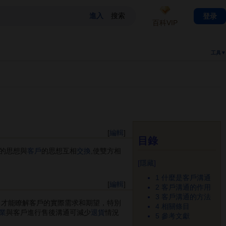
登录
百科VIP
工具▼
[
編輯
]
目錄
的思想與
客戶
的思想互相
交換
,使雙方相
[
隱藏
]
1
什麼是客戶溝通
[
編輯
]
2
客戶溝通的作用
3
客戶溝通的方法
，才能瞭解客戶的實際需求和期望，特別
4
相關條目
業
與客戶進行售後溝通可減少
退貨
情況
5
參考文獻