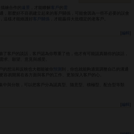
，描繪合作的
遠景
，才能瞭解
客戶
的
需
通，那麼好不容易建立起來的客戶關係，可能會因為一些不必要的誤會
，這樣才能維護好
客戶關係
，才能贏得大批穩定的老客戶。
[
編輯
]
聽了客戶的談話，客戶認為你尊重了他，他才有可能認真聽你的談話，
需求、願望、意見與感受。
戶的想法和反映也大都能被你
預測
到，你也就能夠適當調整自己的溝通
更容易開展在各方面與客戶的工作、更加深入客戶的心。
集中與分散，可以把客戶分為認真型、隨意型、積極型、配合型等類
[
編輯
]
[
編輯
]