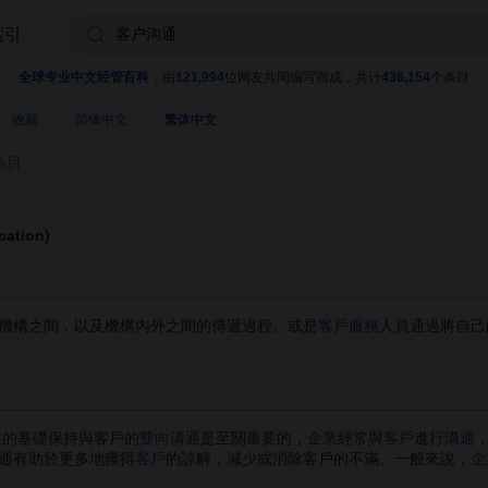
索引
全球专业中文经管百科
，由
121,994
位网友共同编写而成，共计
436,154
个条目
收藏
简体中文
繁体中文
条目
ation)
機構之間，以及機構內外之間的傳遞過程。或是
客戶服務
人員通過將自己
意
的基礎保持與客戶的
雙向溝通
是至關重要的，
企業
經常與
客戶
進行
溝通
通有助於更多地獲得
客戶
的諒解，減少或消除客戶的不滿。一般來說，
企