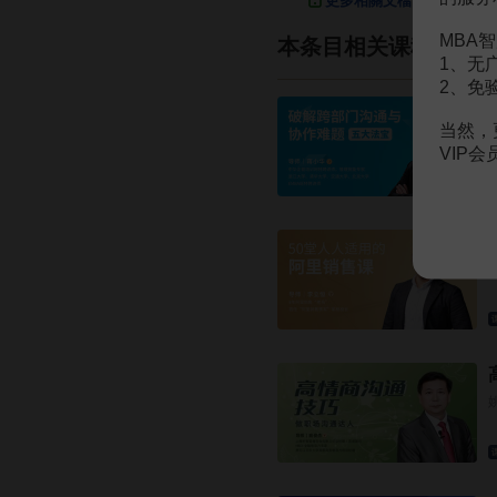
更多相關文檔
MBA智
本条目相关课程
1、无
2、免
当然，
VIP