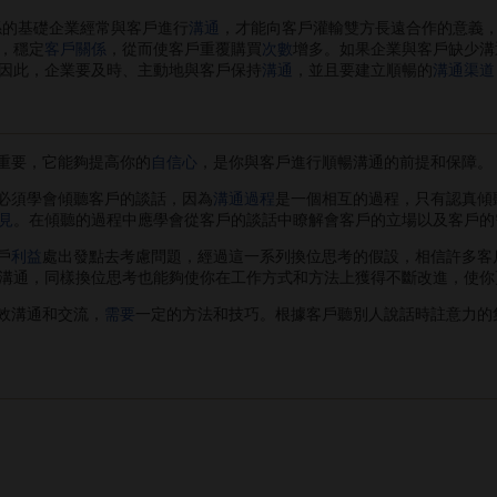
係的基礎企業經常與客戶進行
溝通
，才能向客戶灌輸雙方長遠合作的意義
，穩定
客戶關係
，從而使客戶重覆購買
次數
增多。如果企業與客戶缺少溝
因此，企業要及時、主動地與客戶保持
溝通
，並且要建立順暢的
溝通渠道
重要，它能夠提高你的
自信心
，是你與客戶進行順暢溝通的前提和保障。
必須學會傾聽客戶的談話，因為
溝通過程
是一個相互的過程，只有認真傾
見
。在傾聽的過程中應學會從客戶的談話中瞭解會客戶的立場以及客戶的
戶
利益
處出發點去考慮問題，經過這一系列換位思考的假設，相信許多客
溝通，同樣換位思考也能夠使你在工作方式和方法上獲得不斷改進，使你
效溝通和交流，
需要
一定的方法和技巧。根據客戶聽別人說話時註意力的