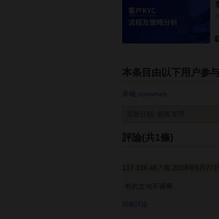
本条目由以下用户参
寒曦
,
nonameh
.
頁面分類
:
顧客管理
評論(共1條)
117.136.45.* 在 2018年6月27
有的文句不通啊...
回複評論