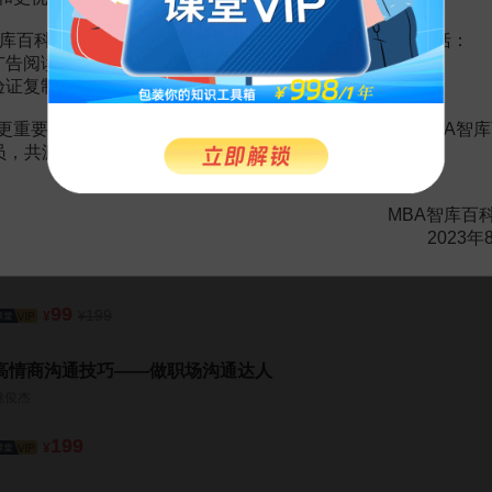
库百科VIP会员（9.9元 / 年，
点击开通
），您的权益将包括：
广告阅读；
验证复制。
“五大法宝”破解跨部门沟通与协作难题
更重要的是长期以来您对百科频道的支持。诚邀您加入MBA智库
蒋小华
会员，共渡难关，共同见证彼此的成长和进步！
78
¥
MBA智库百
2023年
阿里铁军内训：50堂人人适用的阿里销售课
李立恒
99
199
¥
¥
高情商沟通技巧——做职场沟通达人
姚俊杰
199
¥