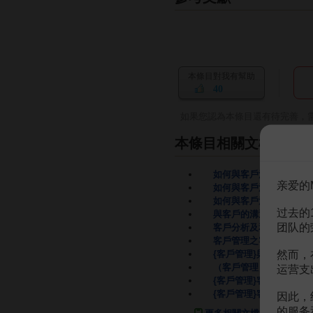
本條目對我有幫助
40
如果您認為本條目還有待完善，
本條目相關文檔
如何與客戶溝通
23頁
亲爱的
如何與客戶溝通
40頁
如何與客戶溝通
8頁
过去的
與客戶的溝通
48頁
团队的
客戶分析及和客戶溝通
1
客戶管理之客戶溝通
6頁
然而，
{客戶管理}與客戶的溝通
（客戶管理）溝通主導客
运营支
{客戶管理}客戶的接待與
{客戶管理}客戶的溝通講
因此，
的服务