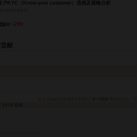
客户KYC（Know your customer）流程及策略分析
MBA智库特邀讲师
299
¥
与贡献
提示:評論內容為網友針對條目"
客戶溝通
"展開的討論，
日 19:24 發表