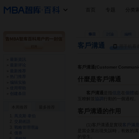
首页
专题
分类
條目
討論
編輯
客戶溝通
用手机看
最新資訊
最新评论
客戶溝通(Customer Communic
最新推荐
热门推荐
什麼是客戶溝通
编辑实验
使用帮助
客戶溝通
是指
信息
在
個體
或
创建条目
互瞭解並
協調
行動的一個過程。
本周推荐
最多推荐
客戶溝通的作用
馬克斯·韋伯
交易術語
(1)客戶溝通是實現
客戶滿
戰略管理理論
是當企業出現失誤時，有效的溝
債券
的發生。
邏輯與