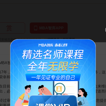
赏
MBA智库APP
。
需要補充新內容或修改錯誤內容，請
編輯條目
或
投訴舉報
告MBA智库百科用户的一封信
MBA智库百科用户：
17年，百科频道一直以免费公益的形式为大家提供知识服务，这
荣幸和骄傲。
2頁
在目前越来越严峻的经营挑战下，单纯依靠不断增加广告位来维
48頁
戶
35頁
出，必然会越来越影响您的使用体验，这也与我们的初衷背道而
溝通
77頁
義
64頁
经过审慎地考虑，我们决定推出VIP会员收费制度，以便为您提
和更优质的内容。