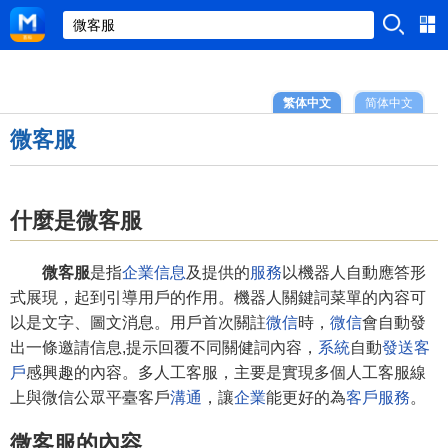
繁体中文
简体中文
微客服
什麼是微客服
微客服
是指
企業
信息
及提供的
服務
以機器人自動應答形
式展現，起到引導用戶的作用。機器人關鍵詞菜單的內容可
以是文字、圖文消息。用戶首次關註
微信
時，
微信
會自動發
出一條邀請信息,提示回覆不同關健詞內容，
系統
自動
發送
客
戶
感興趣的內容。多人工客服，主要是實現多個人工客服線
上與微信公眾平臺客戶
溝通
，讓
企業
能更好的為
客戶服務
。
微客服的內容