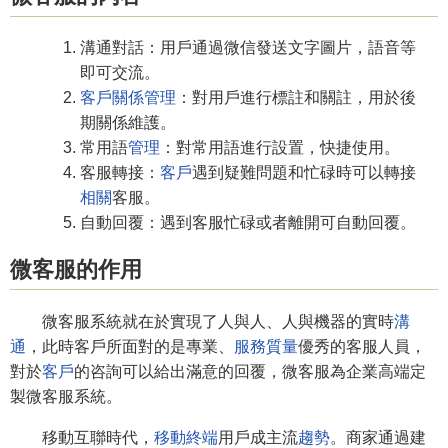
溝通對話：用戶通過微信發送文字圖片，語音等
即可交流。
客戶關係管理
：對用戶進行標註和關註，用於後
期關係維護。
常用語
管理
：對常用語進行設置，快捷使用。
客服轉接：
客戶
遇到疑難問題和忙碌時可以轉接
相關
客服。
自動回覆：遇到客服忙碌或者離開可自動回覆。
微客服的作用
微客服系統就在於實現了人與人、人與機器的實時
溝
通
，此時客戶所面對的是專業、
服務質量
優秀的客服人員，
對於
客戶
的咨詢可以給出滿意的回覆，微客服為企業高端定
製微客服系統。
移動互聯時代，
移動終端
用戶成主流
趨勢
。商家通過建