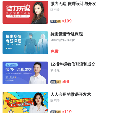
微力无边-微课设计与开发
陈密琦
109
¥
抗击疫情专题课程
MBA智库特邀讲师
免费
12招掌握微信引流和成交
杨坤龙
99
¥
人人会用的微课开发术
陈密琦
119
¥