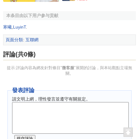
本条目由以下用户参与贡献
寒曦
,
LuyinT
.
頁面分類
:
互聯網
評論(共0條)
提示:評論內容為網友針對條目"
微客服
"展開的討論，與本站觀點立場無
關。
發表評論
請文明上網，理性發言並遵守有關規定。