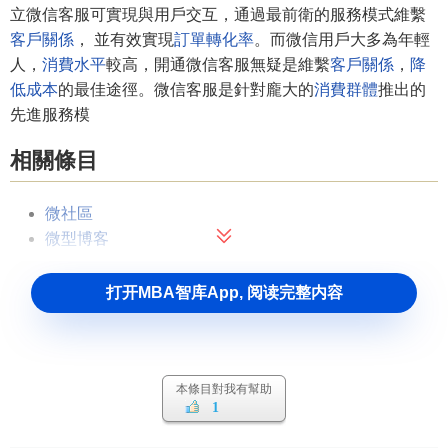
立微信客服可實現與用戶交互，通過最前衛的服務模式維繫
客戶關係
， 並有效實現
訂單轉化率
。而微信用戶大多為年輕
人，
消費水平
較高，開通微信客服無疑是維繫
客戶關係
，
降
低成本
的最佳途徑。微信客服是針對龐大的
消費群體
推出的
先進服務模
相關條目
微社區
微型博客
打开MBA智库App, 阅读完整内容
本條目對我有幫助
1