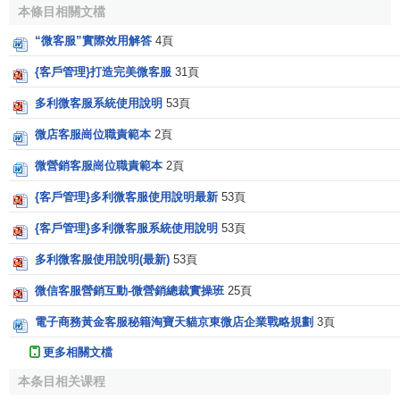
本條目相關文檔
“微客服”實際效用解答
4頁
{客戶管理}打造完美微客服
31頁
多利微客服系統使用說明
53頁
微店客服崗位職責範本
2頁
微營銷客服崗位職責範本
2頁
{客戶管理}多利微客服使用說明最新
53頁
{客戶管理}多利微客服系統使用說明
53頁
多利微客服使用說明(最新)
53頁
微信客服營銷互動-微營銷總裁實操班
25頁
電子商務黃金客服秘籍淘寶天貓京東微店企業戰略規劃
3頁
更多相關文檔
本条目相关课程