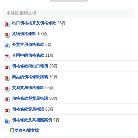
行情等因素，目前
國際貿易
中大約有二十種不同的折扣方
法，主要有總(普通)
折扣
、交易額折扣、
數量折扣
或批量折
本條目相關文檔
扣、經銷商折扣、
特殊折扣
、出口折扣、
季節性折扣
、隱蔽
出口價格核算及價格條款
26頁
折扣等。
貨物價格條款
100頁
規定價格條款的註意事項
外貿常用價格條款
5頁
為了使價格條款的規定明確合理，必須註意下列事項：
合同中的價格條款
11頁
價格條款與出口報價
26頁
(1)合理地確定商品的單價，防止偏高或偏低。
商品的價格條款講義
32頁
(2)根據船源、貨源等實際情況，選擇適當的貿易術語。
貿易實務價格條款
98頁
(3)靈活運用各種不同的作價辦法，儘可能避免承擔
價格
價格條款與貿易術語
99頁
變動的風險
。
價格條款貿易術語
83頁
(4)參照國際貿易的習慣做法，註意佣金與折扣的合理運
價格條款及其相關案例
9頁
用。
更多相關文檔
(5)單價中的計量單位、
計價貨幣
和
裝運地
或卸貨地名