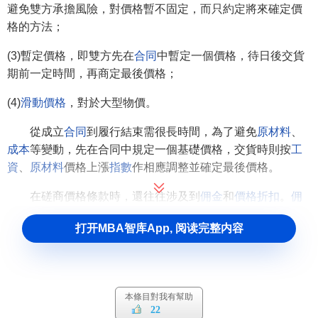
避免雙方承擔風險，對價格暫不固定，而只約定將來確定價
格的方法；
(3)暫定價格，即雙方先在
合同
中暫定一個價格，待日後交貨
期前一定時間，再商定最後價格；
(4)
滑動價格
，對於大型物價。
從成立
合同
到履行結束需很長時間，為了避免
原材料
、
成本
等變動，先在合同中規定一個基礎價格，交貨時則按
工
資
、
原材料
價格上漲
指數
作相應調整並確定最後價格。
在磋商價格條款時，還往往涉及到
佣金
和
價格折扣
。
佣
金
是
經紀人
和
代理商
等中介商對有關貨物銷售或其他事項提
打开MBA智库App, 阅读完整内容
供勞務的所得
收入
，給佣金的目的是促進
商品銷售
。根據
國
際貿易
的習慣做法，佣金計算有的是按交易金額的百分比計
算的。有的是按
成交
的數量計算的，也有按
FOB
凈價為基數
計算的。
價格折扣
是賣方按照原價比以買方一定的減讓。
折
本條目對我有幫助
扣
的大小取決於雙方的關係、支付條件、交易性質以及市場
22