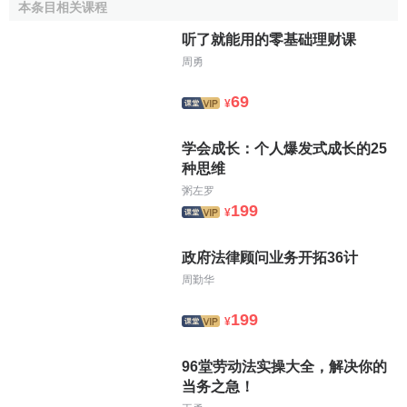
本条目相关课程
稱，必須表示明確、完整。
听了就能用的零基础理财课
周勇
69
¥
学会成长：个人爆发式成长的25
种思维
粥左罗
199
¥
政府法律顾问业务开拓36计
周勤华
199
¥
96堂劳动法实操大全，解决你的
当务之急！