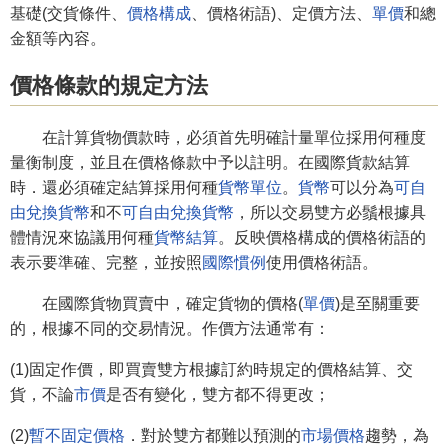
基礎(交貨條件、
價格構成
、價格術語)、定價方法、
單價
和總
金額等內容。
價格條款的規定方法
在計算貨物價款時，必須首先明確計量單位採用何種度
量衡制度，並且在價格條款中予以註明。在國際貨款結算
時．還必須確定結算採用何種
貨幣單位
。
貨幣
可以分為
可自
由兌換貨幣
和不
可自由兌換貨幣
，所以交易雙方必鬚根據具
體情況來協議用何種
貨幣結算
。反映價格構成的價格術語的
表示要準確、完整，並按照
國際慣例
使用價格術語。
在國際貨物買賣中，確定貨物的價格(
單價
)是至關重要
的，根據不同的交易情況。作價方法通常有：
(1)固定作價，即買賣雙方根據訂約時規定的價格結算、交
貨，不論
市價
是否有變化，雙方都不得更改；
(2)
暫不固定價格
．對於雙方都難以預測的
市場價格
趨勢，為