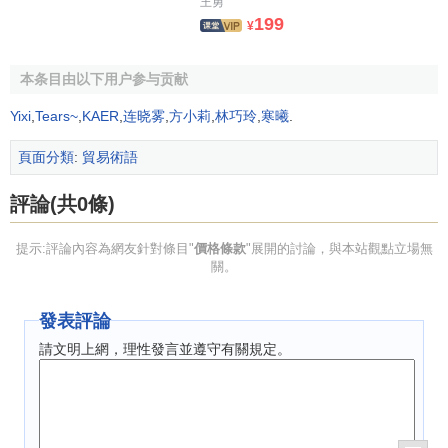
王勇
199
¥
本条目由以下用户参与贡献
Yixi
,
Tears~
,
KAER
,
连晓雾
,
方小莉
,
林巧玲
,
寒曦
.
頁面分類
:
貿易術語
評論(共0條)
提示:評論內容為網友針對條目"
價格條款
"展開的討論，與本站觀點立場無
關。
發表評論
請文明上網，理性發言並遵守有關規定。