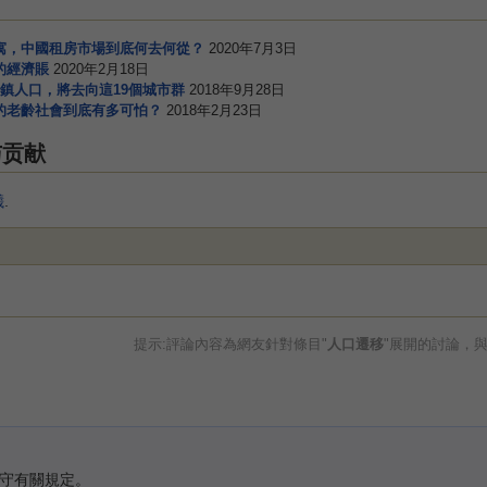
寓，中國租房市場到底何去何從？
2020年7月3日
的經濟賬
2020年2月18日
鎮人口，將去向這19個城市群
2018年9月28日
的老齡社會到底有多可怕？
2018年2月23日
与贡献
曦
.
提示:評論內容為網友針對條目"
人口遷移
"展開的討論，
守有關規定。