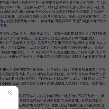
中指出:“任何人類歷史的第一個前提無疑是有生命的個人的存在。”(《馬
忽視的特殊作用。這是因為,移民、特別是
國際移民
,多以青年男子為主,他
妹結婚的曾占總結婚數的7一20%,在移民因素影響較大的國家,近親婚配
多,人口質量低下;通婚圈規模擴大,則具有優化人口,提高人口素質的功能。從
會
以前那樣緊緊地束縛在一個極小的閉塞的區域,而是不斷擴大著活動半
智商
。
慮對人口的遷入、遷出嚴加控制。據聯合國調查,目前世界上有72個國
來源等又有嚴格規定。
發達國家
允許遷入的多系有專門技能的人口。二
洲科技工作者曾大批涌入;美國又利用戰爭所俘虜的德國火箭專家,為其初
級科技人才達到20萬人,以致美國將近半數的優秀科學家是外國人。美國所
形成鮮明的對比。1848年的歐洲革命,曾在德國激起了科學高潮,成了電
學人才橫遭迫害;致使人才嚴重外流,包括愛因斯坦這樣偉大的科學家都被
限制和智力水平的要求不斷提高。
世界銀行
《1984年世界發展報告》的資
省遷入國的教育成本,又在短期內收到科學效益。
科學學
指出,科學創造的最
對遷入國的科技發展越有利。有鑒於此,對移民吸引力越大的國家,越是制定
移目的,就必須努力提高自身素質,以適應遷入地的
工作環境
。在對遷入
展。
然影響人口分佈,而遷移在人口分佈的塑造上所起的作用卻更加突出。隨
勞動者的要求。科技革命帶動的新興產業部門,必然吸引大批勞動適齡人
合理性。現在,美國“陽光地帶”人口密集,這是高精尖技術發展的結果,這