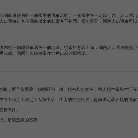
國家遷往另外一個國家的遷移活動。一個國家在一定時期內．人口遷出
人口遷移給各個國家帶來的影響各不相同。毫無疑問，國際人口遷移可以
內從一個地區移居另一個地區。從嚴格意義上講，國內人口遷移僅指那
民範疇。我國則以轉移常住地戶口為判斷標準。
身體，而且影響著一個地區的土壤、植被和水文等，對人類生產和生活有
在很大程度上決定了人類生活、生產的空間格局，從而決定著人類的遷移
重要條件。
特別是製造業的基礎。