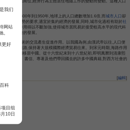
供了新的就業崗位,經濟行為主體居住地隨工作的變動而變動。這種人口
是我们
。從1800年到1950年,地球上的人口總數增加1.6倍,而
城市人口
卻
步一體化趨勢的要求,適宜於集約經濟的發展,同時,城市化過程有助於
社
持网站
學、文化中心作用得以不斷加強,使得城市居民易於接受較高水平的現代科
驰。
此促進經濟社會的發展。
者,對科學技術的交流產生促進作用。以我國為例,由漢武帝以往,人口便
供更好
通。通過這條道路,保持著大規模國際經濟貿易往來。到宋元時期,海路作用
頻繁,外國人長期移居中國。從十六世紀末到十八世紀初,即明萬曆到清康熙
傳教士的報告、書信、專著及他們帶回國去的許多中國典籍,對西方社會的
[
編輯
]
百科
科项目组
8月10日