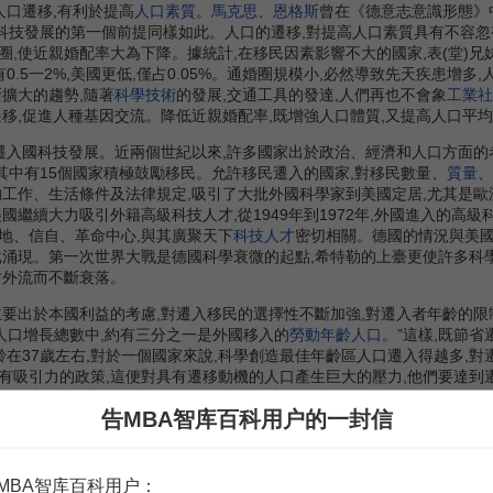
口遷移,有利於提高
人口素質
。
馬克思
、
恩格斯
曾在《德意志意識形態》
頁)科技發展的第一個前提同樣如此。人口的遷移,對提高人口素質具有不容
,使近親婚配率大為下降。據統計,在移民因素影響不大的國家,表(堂)兄
0.5一2%,美國更低,僅占0.05%。通婚圈規模小,必然導致先天疾患增
擴大的趨勢,隨著
科學技術
的發展,交通工具的發達,人們再也不會象
工業社
移,促進人種基因交流。降低近親婚配率,既增強人口體質,又提高人口平均
入國科技發展。近兩個世紀以來,許多國家出於政治、經濟和人口方面的考
,其中有15個國家積極鼓勵移民。允許移民遷入的國家,對移民數量、
質量
、
的工作、生活條件及法律規定,吸引了大批外國科學家到美國定居,尤其是歐
國繼續大力吸引外籍高級科技人才,從1949年到1972年,外國進入的高
地、信自、革命中心,與其廣聚天下
科技人才
密切相關。德國的情況與美國
批涌現。第一次世界大戰是德國科學衰微的起點,希特勒的上臺更使許多科
才外流而不斷衰落。
主要出於本國利益的考慮,對遷入移民的選擇性不斷加強,對遷入者年齡的
,北美人口增長總數中,約有三分之一是外國移入的
勞動年齡人口
。”這樣,既節
年齡在37歲左右,對於一個國家來說,科學創造最佳年齡區人口遷入得越多,
有吸引力的政策,這便對具有遷移動機的人口產生巨大的壓力,他們要達到遷
斷提高,這樣,遷移便成為促進人口素質提高的因素,並有利於科學技術的發
告MBA智库百科用户的一封信
業結構
的調整和科學技術水平的提高提供了必要前提。人口的自然增長固
,遷移數量大為增加。人口分佈範圍愈益廣泛,從而保證了產業結構變化對
口必然相應減少。事實證明,只有順應
經濟結構
變化需要的人口分佈才具有
MBA智库百科用户：