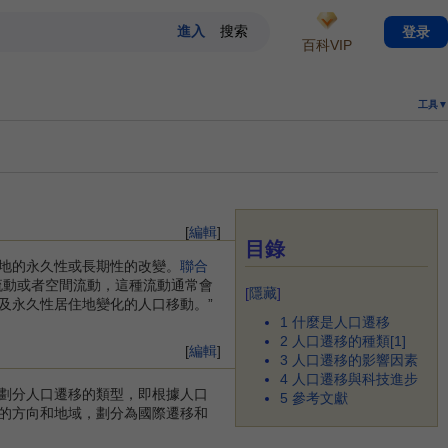
登录
百科VIP
工具▼
[
編輯
]
目錄
地的永久性或長期性的改變。
聯合
流動或者空間流動，這種流動通常會
[
隱藏
]
及永久性居住地變化的人口移動。”
1
什麼是人口遷移
2
人口遷移的種類[1]
[
編輯
]
3
人口遷移的影響因素
4
人口遷移與科技進步
劃分人口遷移的類型，即根據人口
5
參考文獻
的方向和地域，劃分為國際遷移和