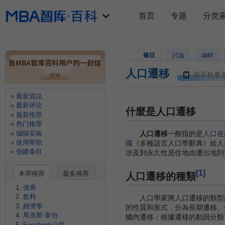
首页
专题
分类
條目
討論
編輯
人口遷移
用手机看
最新資訊
最新评论
什麼是人口遷移
最新推荐
热门推荐
编辑实验
人口遷移
一般指的是
人口
在
使用帮助
國
《多種語言人口學辭典》給人
创建条目
涉及到永久性居住地由遷出地到
[1]
本周推荐
最多推荐
人口遷移的種類
債券
飲料
人口學家將人口遷移的類型劃
經濟學
的性質和形式，分為長期遷移、
馬克斯·韋伯
國內遷移；根據遷移的動因分類
Facebook公司