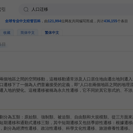
索引
全球专业中文经管百科
，由
121,994
位网友共同编写而成，共计
436,155
个条目
收藏
简体中文
繁体中文
条目
兩個地區之間的空間移動，這種移動通常涉及人口居住地由遷出地到遷入
口遷移下了一個為人們普遍接受的定義，即“人口在兩個地區之間的地理
遷入地的變化。這種遷移被稱為永久性遷移，它不同於其它形式的、不涉
分為五類：原始類、強制類、被迫類、自由類和大規模類。從三方面來
短期遷移和通勤式遷移三類，其中短期遷移又包括季節性遷移：根據遷移
，劃分為經濟性遷移、政治性遷移、科學文化性遷移、旅游療養性遷移。