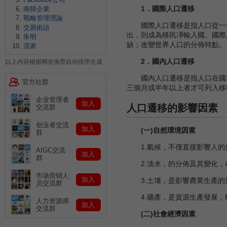
1．國際人口遷移
南韓企業
戰略管理理論
國際人口遷移是指人口從一個
交易術語
出，則成為移民凈輸入國。國際
朱明
缺；改變世界人口的分佈特點。
流家
2．國內人口遷移
以上内容根据网友推荐自动排序生成
國內人口遷移是指人口在國境
官方社群
三個月或半年以上者才可列入移
企业管理者
加入
人口遷移的影響因素
交流群
创业者交流
加入
(一)自然環境因素
群
1.氣候，不僅直接影響人的
AIGC交流
加入
群
2.淡水，的分佈及其變化，
市场营销人
加入
3.土壤，是影響農業生產的
员交流群
4.礦產，是資源生產發展，
人力资源师
加入
交流群
(二)社會經濟因素