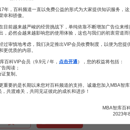
時代,一方面增加了傳統產業部門失業機會;另一方面,
新興產業
又為人們提
展提供必要的物質力量。
17年，百科频道一直以免费公益的形式为大家提供知识服务，这
荣幸和骄傲。
人口分佈與
城市化
的發展密切相關。從十九世紀起,人口異常迅猛地向城市集中
要特點是它促進了科學技術、經濟社會的發展。首先,城市化過程符合科技進
在目前越来越严峻的经营挑战下，单纯依靠不断增加广告位来维
從而促進產業結構的不斷調整,再者,城市化過程可以使得城市的經濟、科
出，必然会越来越影响您的使用体验，这也与我们的初衷背道而
城市化進程,城市化又與科學技術緊密相聯,二者互為前提、互相促進,由
術的廣泛交流。不論保守型移民,還是變革型移民,都是傳播科學文化的使
经过审慎地考虑，我们决定推出VIP会员收费制度，以便为您提
西交往的主要通逍,從漢到唐的一千多年間,絲綢之路雖幾經中斷,但斷而復
和更优质的内容。
宋時,通商的國家多達50多個,南宋海船開往20多個國家。中外人士往來
國佈道,他們在實現傳教目的的過程中,也把西方知識帶到中國。與此同時,
库百科VIP会员（9.9元 / 年，
点击开通
），您的权益将包括：
广告阅读；
验证复制。
更重要的是长期以来您对百科频道的支持。诚邀您加入MBA智库
遷移在社會經濟發展中的作用(A).現代農業.2013,8
会员，共渡难关，共同见证彼此的成长和进步！
MBA智库百
2023年
赏
MBA智库APP