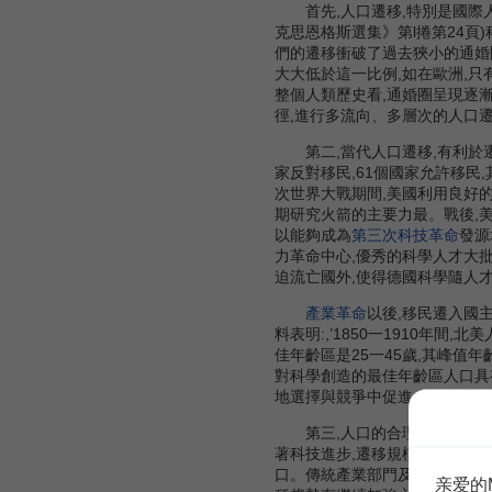
首先,人口遷移,特別是國際人
克思恩格斯選集》第l捲第24
們的遷移衝破了過去狹小的通婚圈
大大低於這一比例,如在歐洲,只有
整個人類歷史看,通婚圈呈現逐漸
徑,進行多流向、多層次的人口遷
第二,當代人口遷移,有利於遷
家反對移民,61個國家允許移民
次世界大戰期間,美國利用良好
期研究火箭的主要力最。戰後,美
以能夠成為
第三次科技革命
發源
力革命中心,優秀的科學人才大
迫流亡國外,使得德國科學隨人
產業革命
以後,移民遷入國
料表明:,’1850一1910年間
佳年齡區是25一45歲,其峰值
對科學創造的最佳年齡區人口具
地選擇與競爭中促進人口素質不
第三,人口的合理分佈,為
產
著科技進步,遷移規模不斷擴大
口。傳統產業部門及所在地區人
亲爱的