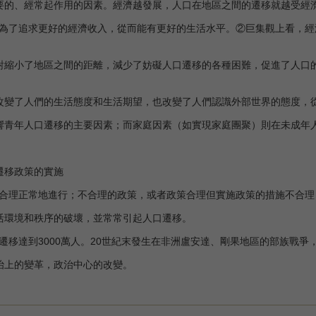
的、經常起作用的因素。經濟越發展，人口在地區之間的遷移就越受經
了追求更好的經濟收入，從而能有更好的生活水平。②巨集觀上看，經
縮小了地區之間的距離，減少了妨礙人口遷移的各種困難，促進了人口的
變了人們的生活態度和生活期望，也改變了人們認識外部世界的態度，
青年人口遷移的主要因素；而家庭因素（如實現家庭團聚）則在未成年
移政策的實施
理正常地進行；不合理的政策，或者政策合理但實施政策的措施不合理
環境和秩序的破壞，並常常引起人口遷移。
達到3000萬人。20世紀末發生在非洲盧安達、剛果地區的部族戰爭
上的變革，政治中心的改變。