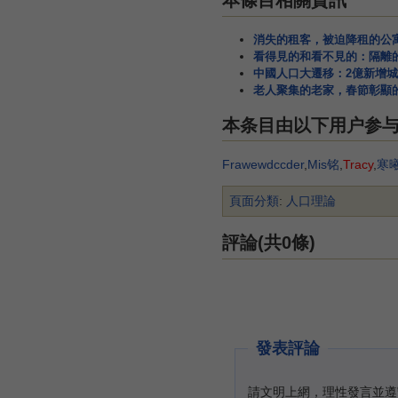
本條目相關資訊
消失的租客，被迫降租的公
看得見的和看不見的：隔離
中國人口大遷移：2億新增城
老人聚集的老家，春節彰顯
本条目由以下用户参
Frawewdccder
,
Mis铭
,
Tracy
,
寒
頁面分類
:
人口理論
評論(共0條)
發表評論
請文明上網，理性發言並遵