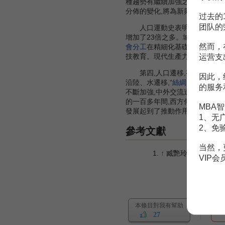
種趨勢有繼續加強之勢。在信息
分佈的變化,將為新興產業的發
过去的
团队的
人口運動史表明,人口遷移、
增加了23倍之多。城市化的重
然而，
會分工
在精細化基礎上的整化,
运营支
技教育。現代生產力的發展促進
第四,人口遷移,有利於科學技
因此，
沿陸、水遷移,“
絲綢之路
”是東
的服务
不斷加強,中外交流達到高潮,南
的一百多年間,西方傳教士到中
MBA智
發展起到了推動作用。
1、无
2、免
參考文獻
当然，
↑
臧艷玲,許廷芝.人口
VIP
本條目對我有幫助
27