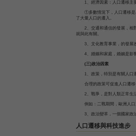
1、經濟因素：人口遷移主要
①多數情況下，人口遷移是為
了大量人口的遷入。
2、交通和通信的發展，相對
就與此有關。
3、文化教育事業，的發展改
4、婚姻和家庭，婚姻是影響
(三)政治因素
1、政策，特別是有關人口遷
合理的政策可促進人口遷移合
2、戰爭，是對人類正常生活
例如：二戰期間，歐洲人口遷移
3、政治變革，一個國家政治
人口遷移與科技進步