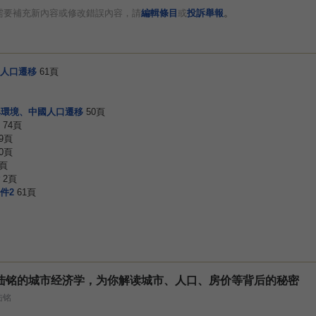
。
需要補充新內容或修改錯誤內容，請
編輯條目
或
投訴舉報
人口遷移
61頁
與環境、中國人口遷移
50頁
74頁
9頁
0頁
5頁
2頁
件2
61頁
陆铭的城市经济学，为你解读城市、人口、房价等背后的秘密
陆铭