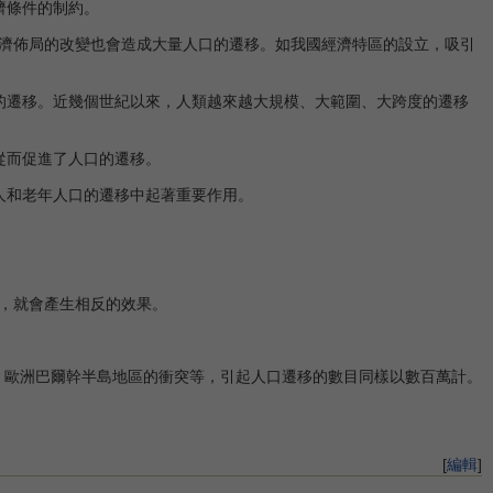
濟條件的制約。
濟佈局的改變也會造成大量人口的遷移。如我國經濟特區的設立，吸引
遷移。近幾個世紀以來，人類越來越大規模、大範圍、大跨度的遷移
從而促進了人口的遷移。
人和老年人口的遷移中起著重要作用。
，就會產生相反的效果。
，歐洲巴爾幹半島地區的衝突等，引起人口遷移的數目同樣以數百萬計。
[
編輯
]