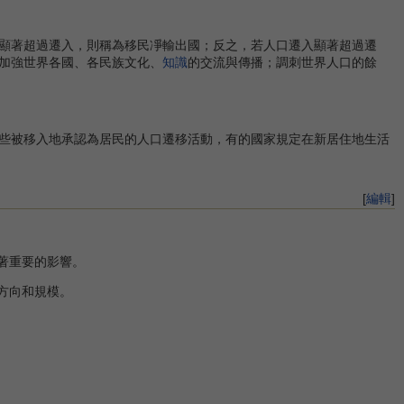
顯著超過遷入，則稱為移民凈輸出國；反之，若人口遷入顯著超過遷
加強世界各國、各民族文化、
知識
的交流與傳播；調刺世界人口的餘
些被移入地承認為居民的人口遷移活動，有的國家規定在新居住地生活
[
編輯
]
著重要的影響。
方向和規模。