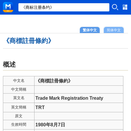
繁体中文
简体中文
《商標註冊條約》
概述
中文名
《商標註冊條約》
中文簡稱
英文名
Trade Mark Registration Treaty
英文簡稱
TRT
原文
生效時間
1980年8月7日