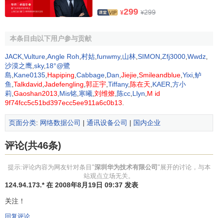
化、
职业化
，更加聚焦客户，和我们的客户及合作伙伴一
299
299
¥
¥
道，创造一种和谐的
商业环境
实现自身的稳健成长。
本条目由以下用户参与贡献
华为新的企业标识是公司核心理念的延伸：
JACK
,
Vulture
,
Angle Roh
,
村姑
,
funwmy
,
山林
,
SIMON
,
Zfj3000
,
Wwdz
,
聚焦：新标识更加聚焦底部的核心，体现出华为坚持
沙漠之鹰
,
sky
,
18°@鷺
以客户需求为导向
，持续为客户创造
长期
价值的核心
島
,
Kane0135
,
Hapiping
,
Cabbage
,
Dan
,
Jiejie
,
Smileandblue
,
Yixi
,
鲈
鱼
,
Talkdavid
,
Jadefengling
,
郭正宇
,
Tiffany
,
陈在天
,
KAER
,
方小
理念；
莉
,
Gaoshan2013
,
Mis铭
,
寒曦
,
刘维燎
,
陈cc
,
Llyn
,
M id
创新：新标识灵动活泼，更加具有时代感，表明华为
9f74fcc5c51bd397ecc5ee911a6c0b13
.
将继续以积极进取的心态，持续围绕客户
需求
进行创
新，为客户提供有竞争力的产品与解决方案，共同面
页面分类
:
网络数据公司
|
通讯设备公司
|
国内企业
对未来的机遇与挑战；
评论(共46条)
稳健：新标识饱满大方，表达了华为将更稳健地发
展，更加国际化、
职业化
；
提示:评论内容为网友针对条目"
深圳华为技术有限公司
"展开的讨论，与本
和谐：新标识在保持整体对称的同时，加入了光影元
站观点立场无关。
素，显得更为和谐，表明华为将坚持开放合作，构建
124.94.173.* 在 2008年8月19日 09:37 发表
和谐商业
环境，实现自身健康成长。
关注！
企业愿景
回复评论