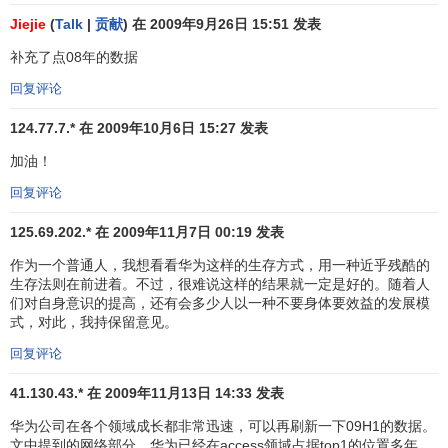
国产品的看法。2005年4月28日，
英国电信
宣布其21世纪网
Jiejie
(
Talk
|
贡献
) 在 2009年9月26日 15:51 发表
络供应商名单，华为作为唯一一家中国厂商，与国际跨国公
司入围“八家企业短名单”。英国电信对于供应商的选择在业内
补充了点08年的数据
以苛刻著称，尤其对于此次被称为业界最具前瞻性的下一代
回复评论
网络解决方案。因为，英国电信未来5年将为此投资100亿英
124.77.7.* 在 2009年10月6日 15:27 发表
镑，所以“八家企业短名单”的产生就耗时两年。
加油！
一家历史不到20年的中国
民营高科技企业
，走向
国际市
回复评论
场
也不过10年，能在竞争激烈的世界通信市场站住脚，令人
欣慰，也让人思考。
125.69.202.* 在 2009年11月7日 00:19 发表
华为模式的基础：技术上的杀手锏
作为一个普通人，我想看看华为这样的生存方式，用一种近乎残酷的
生存法则在前进着。不过，很难说这样的结果就一定是好的。随着人
品牌出口的重要基础之一是技术，特别是高科技行业，
们对自身意识的提高，还有会多少人以一种不要身体要效益的发展模
式，对此，我持保留意见。
没有
核心技术
，品牌会空壳化，没有生命力。所以，华为从
一开始就非常重视自主的技术路线。
回复评论
41.130.43.* 在 2009年11月13日 14:33 发表
自主技术路线背后是巨大的风险。道理十分简单：投入
高科技研发，有可能血本无归。但是华为选择了挑战风险。
华为公司在各个领域成长都非常迅速，可以再刷新一下09H1的数据。
以华为的特定用途集成芯片(A-SIC)研发为例，早在1999年，
文中提到的网络部分，华为已经在access领域占据top1的位置多年，