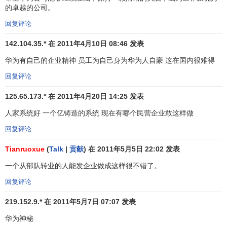
的卓越的公司。
独联体国家的销售额超过3亿美元，位居独联体市场国际大型
设备供应商的前列。
回复评论
142.104.35.* 在 2011年4月10日 08:46 发表
东欧、南欧相继打开市场后，华为开始挺进西欧、北
美，并把欧洲地区部的中心设在巴黎。
华为有自己的企业精神 员工为自己身为华为人自豪 这在国内很难得
回复评论
从非洲转战欧洲的邓涛已经升任公司
副总裁
，他告诉记
者，刚开始的确艰难。当初，华为欧洲地区部只有两个人，
125.65.173.* 在 2011年4月20日 14:25 发表
连运营商的门都进不去。因为欧洲人认为中国只能生产廉价
人家系统好 一个亿铸造的系统 现在有哪个民营企业敢这样做
的鞋子，对中国人能生产高科技产品闻所未闻。比如前些年
华为参加戛纳电信展，法国电视台的报道题目竟然是：“中国
回复评论
居然也有
3G技术
？”充满了怀疑和不屑。
Tianruoxue
(
Talk
|
贡献
) 在 2011年5月5日 22:02 发表
后来，华为动了脑筋，推华为品牌，先让客户了解中
一个从部队转业的人能发企业做成这样很不错了。
国。于是他们印制了反映中国建设成就和美丽风光的精美画
回复评论
册送给客户，又通过各种渠道，把客户请到国内，安排的参
观线路是北京—上海—深圳，向客户展示中国改革开放后的
219.152.9.* 在 2011年5月7日 07:07 发表
巨大变化，展示华为的规模和实力。这样逐步改变了客户对
华为神秘
中国和华为的认识。