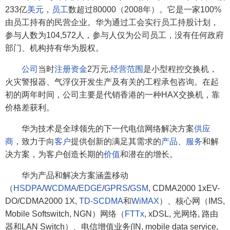
233亿
美元
，
员工
数超过80000（2008年）。它是一家100%
由员工持有的民营企业。华为通过工会实行员工持股计划，
参与人数为104,572人，参与人仅为公司员工，没有任何政府
部门、机构持有华为股权。
公司
当时
注册资金
2万元,
经营范围
是小型程控交换机，
火灾警报器、气浮仪开发生产及有关的工程承包咨询。在起
初的两年时间，公司主要是代销香港的一种HAX交换机，靠
价格差获利。
华为技术是全球领先的下一代电信网络解决方案
供应
商
，致力于向
客户
提供创新的满足其需求的
产品
、
服务
和解
决方案，为客户创造长期的
价值
和潜在的增长。
华为产品和解决方案涵盖移动
（
HSDPA
/
WCDMA
/
EDGE
/
GPRS
/
GSM
, CDMA2000 1xEV-
DO/CDMA2000 1X,
TD-SCDMA
和
WiMAX
）、核心网（IMS,
Mobile Softswitch, NGN）网络（
FTTx
, xDSL, 光网络, 路由
器和LAN Switch）、电信增值业务(IN, mobile data service,