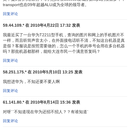
transport也在09年超越ALU成为全球的领导者。
华为就意识到开发WCDMA，ASIC技术是一种必然趋势。当
时业界尚无任何成熟的ASIC，某西方公司已经公开宣布他们
回复评论
将于2002年推出ASIC。于是当时很多声音认为自己开发风险
59.44.109.* 在 2010年4月22日 17:32 发表
太大，不如今后直接购买该西方公司的技术。但华为认为，
我最近买了一台华为T2211型手机，查询的图片和网上的手机图片不
要提高WCDMA产品的
国际竞争力
，就不能在核心技术上受
一样，而且听筒声音太小，在外面接电话听不清，不知这台机器是真
制于人，因此必须启动自己的ASIC项目。事实证明，华为走
是假？客服说是按照需要做的，怎么一个手机的串号会用在多台机器
对了，在华为ASIC技术突破后，这家西方公司却一再宣布延
吗？那批机器都那样，能给大连市民一个满意答复吗？
迟推出芯片，最后彻底放弃了该芯片的开发。
回复评论
华为要在核心技术上取得突破的思路可以说是与生俱
58.251.175.* 在 2010年5月10日 13:25 发表
来。1988年，华为成立伊始。当时的中国电信设备市场几乎
我想进华为，不知还要不要人啊
完全被
跨国公司
瓜分，初生的华为只能在跨国公司的夹缝中
艰难求生。一开始的华为只是代理香港一家企业的模拟交换
回复评论
机，根本没有自己的产品、技术，更谈不上品牌。但志存高
61.141.80.* 在 2010年8月14日 15:36 发表
远的华为义无返顾地把代理所获的微薄利润，点点滴滴都放
对呀``不知道现在华为还招不招人？？有谁知道`
到小型交换机的自主研发上，利用压强原理，局部突破，逐
渐取得技术的领先，继而带来利润；新的利润再次投入到升
回复评论
级换代和其他通信技术的研发中，周而复始，心无旁骛，为