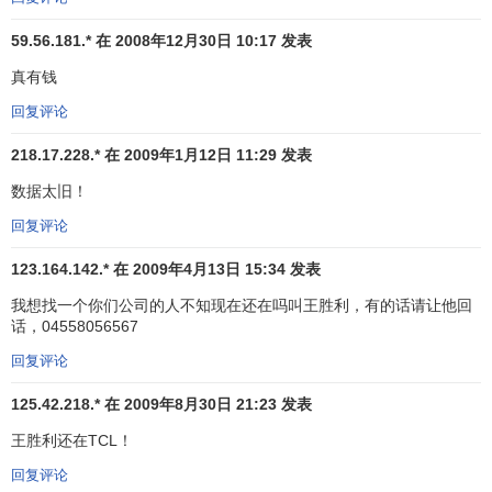
科技不应高居象牙塔，而要普济天下，华为希望通过在
59.56.181.* 在 2008年12月30日 10:17 发表
技术
、应用和
技能
三个方面的努力，持续扩大数字包容的成
真有钱
果，最终让
数字技术
惠及每个人、每个家庭、每个
组织
。
回复评论
华为的故事
218.17.228.* 在 2009年1月12日 11:29 发表
一个国际化品牌的成长
数据太旧！
回复评论
华为模式：
自主品牌
、高科技出口
123.164.142.* 在 2009年4月13日 15:34 发表
今天来看，华为的海外战略是成功的。这不仅仅是因为
我想找一个你们公司的人不知现在还在吗叫王胜利，有的话请让他回
华为海外市场的
销售收入
已经突破20亿美元，占了总销售收
话，04558056567
入的四成，而更值得欣慰的是，华为的所有出口产品均为
高
回复评论
科技产品
，均为华为的自主品牌。也就是说，华为的海外战
略从一开始就选择了一条最艰难的道路———自主品牌出
125.42.218.* 在 2009年8月30日 21:23 发表
口。
王胜利还在TCL！
华为模式的成功某种程度上改变了世界对中国企业和中
回复评论