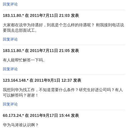
回复评论
当时法国第一个吃螃蟹的电信公司采用华为设备后，法
183.11.80.* 在 2011年7月11日 21:03 发表
国一些媒体觉得不可思议，要求到华为采访。结果一位法国
记者到华为采访后，连北京都没去就马上回国，赶写了一篇
大家都在说华为待遇好，到底是个怎么样的待遇呢？ 刚我接到电话说
要我去总部面试工。
“惊世骇俗”的文章，告诫欧洲的电信制造企业：你们将会受到
这家中国企业的严峻挑战。
回复评论
183.11.80.* 在 2011年7月11日 21:05 发表
后来邓涛总结出来一条重要经验：与外国跨国公司比，
中国企业绝不仅仅有劣势，同样有非常明显的优势。比如，
有人能帮忙解答一下吗、
欧洲企业普遍反应较慢，用户提出一个修改建议，他们往往
回复评论
要一年甚至一年半才能改进。而华为，只要用户有需求，总
是加班加点，
快速反应
。一个要一年才改进，一个只要一个
123.164.148.* 在 2011年9月1日 12:37 发表
月就能改进，优势自然体现出来了。而且中国人特别勤奋，
我想到华为找工作，不知道需要什么条件？研究生好进公司吗？有人
这在国外已经出了名，效率当然也会高了。
可以解答吗？谢谢！
回复评论
自信，对一个人成功很重要，对一个公司也同样重要。
如今，华为海外销售就已达到22亿美元，产品已经进入包括
60.173.24.* 在 2011年9月17日 15:44 发表
德国、法国、英国、葡萄牙、荷兰、美国、加拿大等欧美14
华为马涛谁认识啊？
个发达国家。而且，华为还在全球建立了8个地区部、55个
代