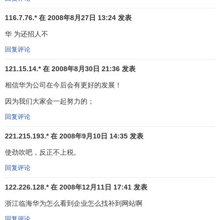
116.7.76.* 在 2008年8月27日 13:24 发表
构建万物互联的智能世界
华 为还招人不
企业承诺
回复评论
为智能世界提供：
121.15.14.* 在 2008年8月30日 21:36 发表
相信华为公司在今后会有更好的发展！
无处不在的联接
因为我们大家会一起努力的；
无所不及的智能
回复评论
个性化体验
221.215.193.* 在 2008年9月10日 14:35 发表
数字平台
使劲吹吧，反正不上税。
企业目标
回复评论
122.226.128.* 在 2008年12月11日 17:41 发表
倡议数字包容，不让任何一个人在数字世界中掉队
浙江临海华为怎么看到企业怎么找补到网站啊
TECH4ALL 我们一起让
科技
普济天下
回复评论