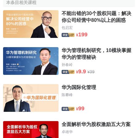
本条目相关课程
[1]
普接任，后者为华为北京
研发
所所长。
不能出错的30个股权问题：解决
你公司经营中80%以上的困惑
2020年11月17日，多家企业在《深圳特区报》发布联合
声明，深圳市智信新信息技术有限公司已与华为投资控股有
包启宏
199
¥
限公司签署了收购协议，完成对荣耀品牌相关业务资产的全
面收购。出售后，华为不再持有新荣耀公司的任何股份。此
华为管理机制研究，10模块掌握
外，华为方面也对此作出官方回应，为让荣耀渠道和供应商
华为的管理秘诀
能够得以延续，华为投资控股有限公司决定整体出售荣耀业
孙春岭
[2]
务资产。
9.9
39
¥
¥
华为的企业文化
华为国际化管理
陈攀峰
标识示意
99
¥
华为新的
企业标识
在保持原有标识蓬勃向上、积极进取
的基础上，更加聚焦、
创新
、稳健、和谐，充分体现了华为
全面解析华为股权激励五大方案
将继续保持积极进取的精神，通过持续的
创新
，支持
客户
实
卓雄华
现
网络
转型
并不断推出有
竞争力
的业务；华为将更加国际