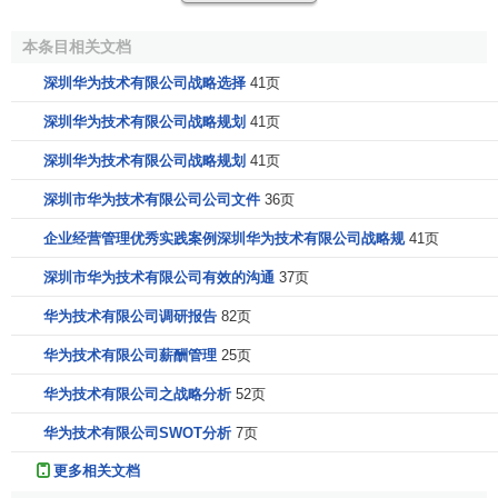
成长”。
本条目相关文档
2018年2月，
沃达丰
和华为完成首次
5G
通话
测试
；2019
深圳华为技术有限公司战略选择
41页
年8月9日，华为正式发布鸿蒙
系统
。2019年8月22日，2019
中国民营企业500强发布，华为投资控股有限公司以7212亿
深圳华为技术有限公司战略规划
41页
营收排名第一。2019年12月15日，华为获得了首批“2019中
深圳华为技术有限公司战略规划
41页
国品牌强国盛典年度荣耀品牌的殊荣”。
深圳市华为技术有限公司公司文件
36页
2020年4月10日，天眼查
信息
显示上海华为技术有限公
企业经营管理优秀实践案例深圳华为技术有限公司战略规
41页
司发生工商变更，华为
CEO
任正非
退出公司
董事
，前华为
总
深圳市华为技术有限公司有效的沟通
37页
裁
孙亚芳
卸任公司法定代表人、董事长，由田兴普接任。此
外，华为轮值董事长徐直军、胡厚昆、徐文伟、郭平4名主要
华为技术有限公司调研报告
82页
人员也于10日退出
公司
董事，并新增董庆阳、陈志东为主要
华为技术有限公司薪酬管理
25页
[1]
人员。
华为技术有限公司之战略分析
52页
这是华为高层在
短期
内第二次集体退出
子公司
。根据天
华为技术有限公司SWOT分析
7页
眼查
数据
，2019年11月22日北京华为
数字技术
有限公司
发生
工商变更，原董事长孙亚芳、原副董事长任正非、原董事徐
更多相关文档
文伟、郭平等退出。此外，孙亚芳卸任
法定代表人
，由田兴