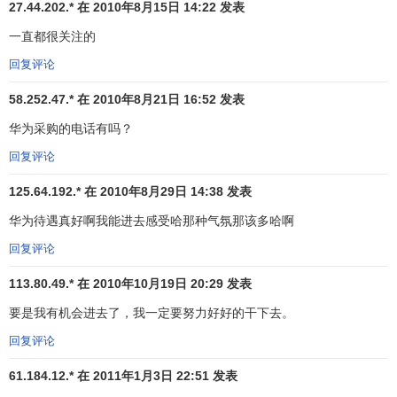
27.44.202.* 在 2010年8月15日 14:22 发表
今后华为的
品牌战略
奠定了坚强的技术基础。
一直都很关注的
华为模式的撬点：农村包围城市
回复评论
中国革命成功的一条关键经验是农村包围城市。同样，
58.252.47.* 在 2010年8月21日 16:52 发表
华为的海外战略也借鉴了这条经验。
华为采购的电话有吗？
世界如此之大，东方不亮西方亮。你欧美跨国公司吃欧
回复评论
美市场的肥肉，我可以先去啃亚非拉市场的骨头。不能正面
碰撞我先迂回侧翼。1995年，华为启动了拓展国际市场的艰
125.64.192.* 在 2010年8月29日 14:38 发表
苦漫长旅程，起点就是非洲和亚洲的一些第三世界国家。
华为待遇真好啊我能进去感受哈那种气氛那该多哈啊
这一步华为也动了心思，认真研究了“国际形势”：太穷的
回复评论
没有
支付能力
，赚不到钱。太有钱的看上的是欧美大公司，
113.80.49.* 在 2010年10月19日 20:29 发表
不会选择你的产品。只有目前手头紧，但未来经济发展有潜
力的国家才是最合适的目标。
要是我有机会进去了，我一定要努力好好的干下去。
回复评论
这一战略思路很清晰，但真走起来也非易事。华为的可
贵之处在于坚持，在于能够承受“屡战屡败、屡败屡战”的折
61.184.12.* 在 2011年1月3日 22:51 发表
磨。从1995起，经历了6年的漫长拼搏，一直到2001年华为