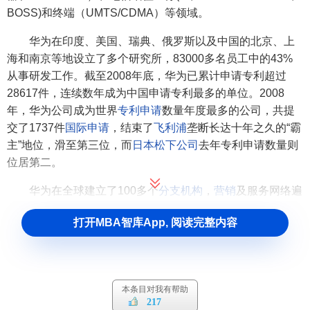
BOSS)和终端（UMTS/CDMA）等领域。
华为在印度、美国、瑞典、俄罗斯以及中国的北京、上
海和南京等地设立了多个研究所，83000多名员工中的43%
从事研发工作。截至2008年底，华为已累计申请专利超过
28617件，连续数年成为中国申请专利最多的单位。2008
年，华为公司成为世界
专利申请
数量年度最多的公司，共提
交了1737件
国际申请
，结束了
飞利浦
垄断长达十年之久的“霸
主”地位，滑至第三位，而
日本松下公司
去年专利申请数量则
位居第二。
华为在全球建立了100多个
分支机构
，
营销
及服务网络遍
及全球，能够为客户提供快速、优质的服务。目前，华为的
打开MBA智库App, 阅读完整内容
产品和解决方案已经应用于全球100多个国家，以及31个全
球前50强的运营商，服务全球超过10亿用户。
经过21年的发展，当年很小的通信产品
代理商
，如今已
经发展成为国内、乃至世界上首屈一指的电信设备供应商。
本条目对我有帮助
217
对此，华为领导人
任正非
的评价是：“华为没有成功，只是在