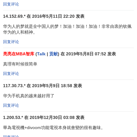
回复评论
者
关键气质的人。他很清楚，“成为
世界级企业
”这个终极目标
不可能仅仅靠他一个人来完成，甚至不可能在他担任华为
总
14.152.69.* 在 2016年5月11日 22:20 发表
裁
、完全控制华为的时候完成，华为的可持续发展需要超越
华为人的梦就是全中国人的梦！加油！加油！加油！非常由衷的钦佩
个人因素的制度法规来规划和实施。 这部总计六章、103条
华为的人和精神。
的企业内部规章，是迄今为止中国现代企业中最完备、最规
回复评论
范的一部“企业基本法”。其内容涵盖了
企业发展战略
、产品与
技术政策、组织建立的原则、
人力资源管理
与开发，以及与
亮亮在MBA智库
(
Talk
|
贡献
) 在 2019年5月8日 07:52 发表
之相适应的
管理模式
与
管理制度
等方方面面。
真理有时候很简单
人才三“高”
回复评论
谈到华为的
管理方法
，其中一条始终被业界众说纷纭，
117.30.73.* 在 2019年5月9日 18:58 发表
褒贬不一，那就是华为在上个世纪90年代实行的人才三高管
华为手机真的越来越好用了
理，即高效率、高压力和高工资，其中高工资是首要推动
回复评论
力。任正非相信：重赏之下必有勇夫。因此从招聘员工开
始，就开始灌输华为“高工资”的优越性。 1996年国内本科生
1.200.53.* 在 2019年12月30日 03:08 发表
平均工资
还不到2000元，华为在国内名牌大学招聘优秀毕业
華為電視機+divoom功能電視本身就會變的很有趣味。
生时，采取的特别
招聘方法
是：先摆明工资待遇。华为当时