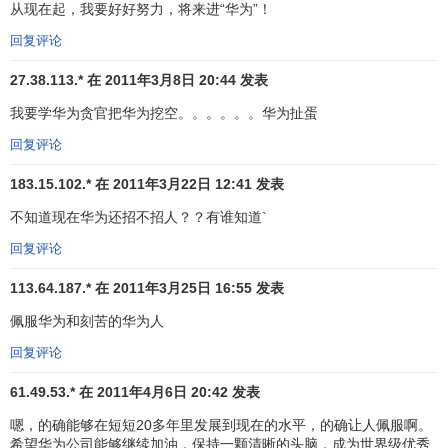
从现在起，我要好好努力，将来进“华为”！
在国际市场才真正有了成效。这一年，华为的产品已经进入
回复评论
非洲、亚洲等十几个国家，年销售额超过3亿美元。华为的品
牌也开始在这些第三世界国家逐步叫响。
27.38.113.* 在 2011年3月8日 20:44 发表
华为：如何撬开核心市场的坚冰
我要学华为贪官把华为挖空。。。。。。华为扯蛋
回复评论
没有人永远甘心看别人吃肉自己啃骨头，雄心勃勃的华
为更是如此。其实，从1998年开始，华为就把触角探向世界
183.15.102.* 在 2011年3月22日 12:41 发表
的核心市场欧美。
不知道现在华为还招不招人？？有谁知道`
进入欧美也是先从边缘做起。1998年就奔赴莫斯科开拓
回复评论
市场的李杰：“刚到莫斯科，我们就马不停蹄把俄罗斯的每一
113.64.187.* 在 2011年3月25日 16:55 发表
个地区都跑了一遍，
竞争对手
滑雪、和家人团聚的时间我们
都用来攻取阵地。但是，1998年我们一无所获。1999年还是
佩服华为和刻苦的华为人
一无所获。但我们坚持了下来，并告诉大家，华为还在。”锲
回复评论
而不舍的坚持让华为最终有了收获。虽然第一单合同只有38
61.49.53.* 在 2011年4月6日 20:42 发表
美金，但到2001年，华为与俄罗斯国家电信部门签署了上千
万美元的GSM设备供应合同。2002年底，华为又取得了3797
嗯，的确能够在短短20多年里发展到现在的水平，的确让人佩服啊。
公里的超长距离国家光传输干线的订单。到2003年，华为在
希望华为公司能够继续加油，保持一颗清晰的头脑，成为世界级优秀