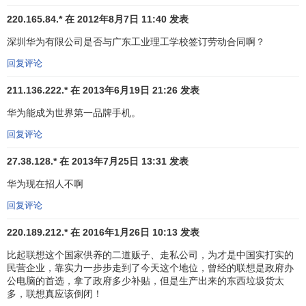
数的员工努力地分担你的工作、压力和责任”。
220.165.84.* 在 2012年8月7日 11:40 发表
深圳华为有限公司是否与广东工业理工学校签订劳动合同啊？
在业界因出语惊人而颇受关注的
任正非
出身军人，他领
导华为公司在创业前十年的
发展速度
之迅猛，可以从以下这
回复评论
组数字略见一斑：1992年，销售额首次突破亿元大关，利润
211.136.222.* 在 2013年6月19日 21:26 发表
过千万；1993年，销售额4.1亿元；1994年，实现销售额8亿
元；1995年，销售额达到14亿元，注册资本金增至7005万
华为能成为世界第一品牌手机。
元；1998年，已经拥有9000多名员工、年销售收入近百亿
回复评论
元。
27.38.128.* 在 2013年7月25日 13:31 发表
在辉煌的成绩面前，
任正非
率领的华为人没有陶醉。他
华为现在招人不啊
们思考着在进入第二次创业时，如何正确处理企业面对的各
回复评论
种新问题和矛盾，为企业的
可持续发展
探索有效的
动力机
制
。在中国人民大学管理顾问的参与下，对公司创业以来的
220.189.212.* 在 2016年1月26日 10:13 发表
成功经验和失败教训进行了总结，并对公司的
核心价值观
作
比起联想这个国家供养的二道贩子、走私公司，为才是中国实打实的
了高度的凝炼和概括，这些最后集中体现在《华为公司基本
民营企业，靠实力一步步走到了今天这个地位，曾经的联想是政府办
法》中。
公电脑的首选，拿了政府多少补贴，但是生产出来的东西垃圾货太
多，联想真应该倒闭！
任正非是一个敢于自我否定并把自我否定作为一种
领导