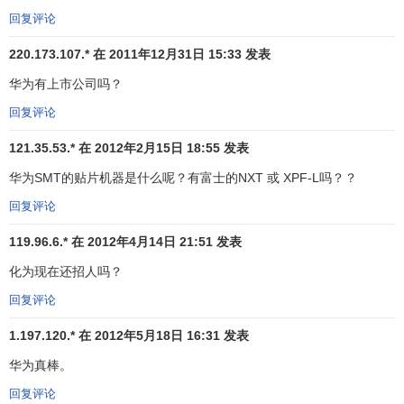
表处
及技术服务中心，
销售
及服务网络遍及全球。 2011年1
回复评论
月29日消息，据最新出版的华为内刊《华为人》介绍，2010
220.173.107.* 在 2011年12月31日 15:33 发表
年华为未经审计的全年销售收入达280亿美元，合1850亿人
华为有上市公司吗？
民币，较上年增长28%。 2009年华为全球销售收入218亿美
元，增长19%，约合1491亿元人民币。
回复评论
121.35.53.* 在 2012年2月15日 18:55 发表
追寻基本法之路
华为SMT的贴片机器是什么呢？有富士的NXT 或 XPF-L吗？？
规则治理公司
回复评论
一个公司要想获得高速增长，没有一个好的
企业家
是不
119.96.6.* 在 2012年4月14日 21:51 发表
可能的；但一个公司要想获得持续发展，仅仅依靠一个企业
化为现在还招人吗？
家的能力也是不可能的。企业持续发展的动力源在于超越个
人因素的公司的制度与
企业文化
。
回复评论
华为在业界是以注重制度和文化而著名的。1998年3月
1.197.120.* 在 2012年5月18日 16:31 发表
出台的《华为公司基本法》也许就是这一说法的印证。谈到
华为真棒。
制定这部“基本法”的缘由，华为公司的缔造者
任正非
说：“制
回复评论
定一个好的规则比不断批评员工的行为更有效，它能让大多