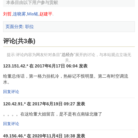
本条目由以下用户参与贡献
的销售部、研发部、生产部、采购部、财务部等，这些业务
刘哲
,
连晓雾
,
Mis铭
,
赵建平
.
部门是企业的执行机构，它们负责具体贯彻执行董事会或总
经理的决议，处理业务工作，而总经办则一般不直接参与各
页面分类
:
职位
项具体业务工作，它是综合管理部门，看上去游离于各种
管
理
之外，实际上又存在各种管理之中。
评论(共3条)
2．枢纽的地位和作用。
提示:评论内容为网友针对条目"
总经办
"展开的讨论，与本站观点立场无
关。
总经办在一个企业中，是沟通上下、协调左右、联系内
123.151.42.* 在 2017年6月17日 06:04 发表
外、保证企业工作正常运转的枢纽。如果把企业比作一个人
给董总传话，第一格力挂机冷，热标记不恨明显。第二有时空调流
的话，那么，总经理是大脑，各业务部门是四肢，总经办则
水。
是中枢神经系统。是总经办把大脑的指令传递给四肢，又把
回复评论
四肢的信息反馈给大脑，以便让大脑及时调整决策，推动整
个肌体的正常运行。
120.42.91.* 在 2017年6月19日 09:27 发表
总经办虽然与其他部门同属一类级别，但是，其他业务
。。。。在这给董大姐留言，是不是有点南辕北辙了
部门是执行层、操作层，总经办则是中介层，总经办直接辅
回复评论
助总经理工作。我们知道，企业是以业务部门为经营主题，
49.156.46.* 在 2020年11月4日 18:38 发表
这些业务部门有明确的职责和工作范围，形成自己的工作系