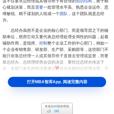
这不仅要求总经理或其领导班子有合理的
知识结构
，善于精
心规划决策，而且
需要
一批管理水平高、熟悉企业运作、思
维敏锐、精干谋划的人组成一个
团队
，这个团队就是总经
办。
总经办虽然不是企业的核心部门。而是领导层之下的辅
助单位，然而它却又要代表总经理处理全局性的问题，起着
辅助作用，是指挥、
控制
整个企业工作的中心部门，例如一
个企业有销售部、研发部、生产部、采购部等，这些部门不
能只依靠总经理一人或其领导班子直接去管理或监督，而要
靠总经办。总经理经营会议的决议，要经过总经办传达下
去，各部门发生的情况要通过总经办反映到总经理这里。尽
管总经办与各部门在行政职级上是平级关系，各部门之间由
于工作需要而产生的
协调
，是一种平级间的协调，不存在淮
打开MBA智库App, 阅读完整内容
领导谁的问题。但是，当总经办参与(或牵头)协调，就或多或
少地代表着总经理，具有一定的指挥和决定权威，这种指挥
或决定权威，或者是总经理临时授权的，或是总经办对总经
本条目对我有帮助
理的指导思想的贯彻。所以，总经办在横向关系的协调中，
242
往往带有领导性质，体现一定企业组织系统的领导意图。