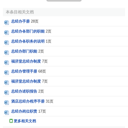
总经办又是一个单位的信息网络中心，是各种信息的交
本条目相关文档
汇点和集散地，国际或国内经济趋势，地方政府的政策，企
总经办手册
28页
业本身的
战略规划
、
目标管理
、
经营决策
以及各种重大事
总经办各部门的职能
2页
件，重大活动过程中形成的文件资料，各部门(单位)贯彻总经
理决策的情况和反映，经营过程中各方面的动态、情报资料
总经办各职务的说明
1页
等等，都在总经办汇集和综合，并且发挥出
信息中心
的综合
总经办部门职能
2页
效应。
福济堂总经办制度
7页
总经办的中心地位，还体现在总经办工作的多向性上，
总经办管理手册
68页
总经办的工作是多方面基础工作的综合，总经办的各项专业
管理都通过纵横交叉的网络，与企业内外各种渠道发生相应
福济堂总经办制度
7页
的联系。例如员工申诉工作，既要接受总经理的意见，又要
总经办述职报告
2页
了解
员工
所属部门的情况，还要通过本部门人事单位掌握申
诉员工的相关资料，然后再接受员工的申诉处理。所以说，
酒店总经办程序手册
31页
整个总经办在多向性多渠道的立体交叉的管理网络中居于中
总经办岗位职责
17页
心的位置。
更多相关文档
因此，总经办不同于具体的
业务部门
，例如前面所讲到