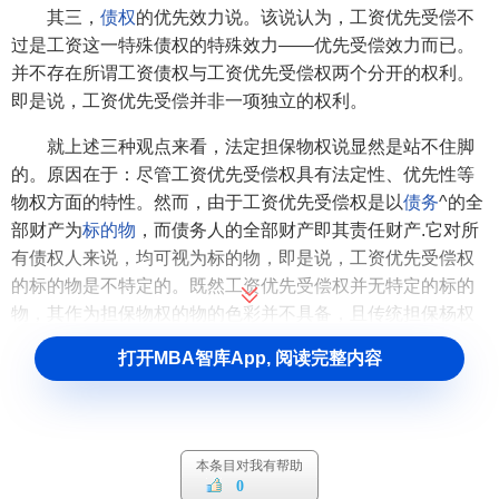
其三，
债权
的优先效力说。该说认为，工资优先受偿不
过是工资这一特殊债权的特殊效力——优先受偿效力而已。
并不存在所谓工资债权与工资优先受偿权两个分开的权利。
即是说，工资优先受偿并非一项独立的权利。
就上述三种观点来看，法定担保物权说显然是站不住脚
的。原因在于：尽管工资优先受偿权具有法定性、优先性等
物权方面的特性。然而，由于工资优先受偿权是以
债务
^的全
部财产为
标的物
，而债务人的全部财产即其责任财产.它对所
有债权人来说，均可视为标的物，即是说，工资优先受偿权
的标的物是不特定的。既然工资优先受偿权并无特定的标的
物，其作为担保物权的物的色彩并不具备，且传统担保杨权
具有的公示(登记或占有)形式、融资功能.工资优先受偿权均
打开MBA智库App, 阅读完整内容
不具备。这就表明.工资优先受偿权并无传统担保物权的特
征。此外，程序性权利说由于仅将工资优先受偿看成是一种
优先清偿顺序，这就忽视了工资优先受偿背后的实体因素。
从而，一方面工资优先受偿园缺乏宴体法依据而给人一种“无
本条目对我有帮助
源之水”的感觉，另一方面.叉会掩盖工资债权本身的优先效力
0