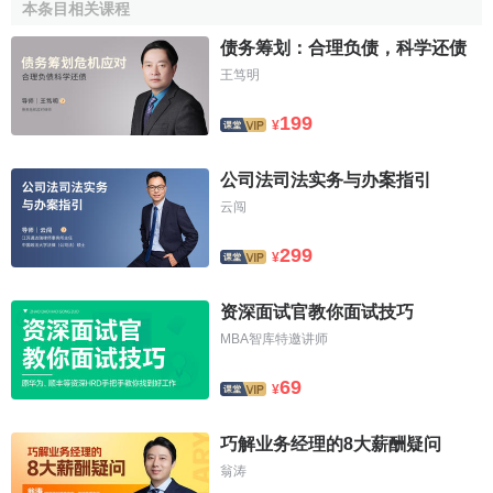
本条目相关课程
权平等原则。然而，就工资债权来说，它并非一般意义上的
民法债权。工资债权并不如民法上债权那样基于商品交易或
债务筹划：合理负债，科学还债
侵权行为
产生，而是基于
劳动法
产生的带有分配性质的一类
王笃明
债权债务关系工资从本质上讲，是分配
社会产品
的一种形
199
¥
式，它本身具有强制性。工资债权的这一特点，使工资债权
与一般意义上的民法债权区别开来，对工资债权的效力也自
公司法司法实务与办案指引
不宜用民法债权的平等原则来限定它。工资债权的优先效力
云闯
可以从以下几个方面得到进一步的理解：
299
首先，工资债权本身承担的
社会政策
使命，是理解其优
¥
先效力的基础。工资债权的实现是出于保障劳动者的基本生
活安全以及社会再生产的需要，这种特定的目的使命，是赋
资深面试官教你面试技巧
予工资债权优先效力的基础。其次，工资债权因性质特殊，
MBA智库特邀讲师
不易设定担保物权，这就要求立法者采取一种特殊技术方法
69
¥
来保障工资债权的实现，其中之一就是赋予工资债权本身以
优先的效力。再次，将工资优先受偿看成是工资债权的优先
巧解业务经理的8大薪酬疑问
效力，也是对工资债权本身的尊重因为只有在这种情况下，
翁涛
工资债权的优先受偿才不是担保物权而是工资债权本身的逻