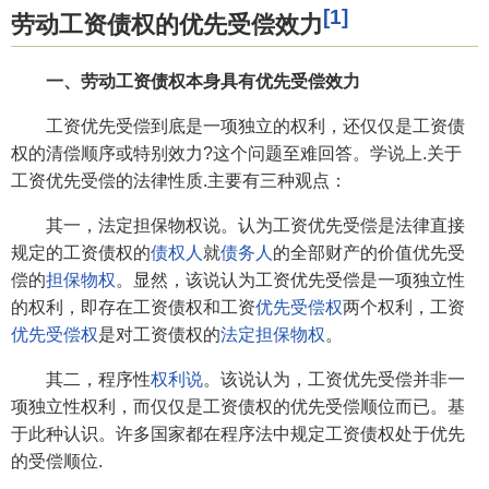
[1]
劳动工资债权的优先受偿效力
一、劳动工资债权本身具有优先受偿效力
工资优先受偿到底是一项独立的权利，还仅仅是工资债
权的清偿顺序或特别效力?这个问题至难回答。学说上.关于
工资优先受偿的法律性质.主要有三种观点：
其一，法定担保物权说。认为工资优先受偿是法律直接
规定的工资债权的
债权人
就
债务人
的全部财产的价值优先受
偿的
担保物权
。显然，该说认为工资优先受偿是一项独立性
的权利，即存在工资债权和工资
优先受偿权
两个权利，工资
优先受偿权
是对工资债权的
法定担保物权
。
其二，程序性
权利说
。该说认为，工资优先受偿并非一
项独立性权利，而仅仅是工资债权的优先受偿顺位而已。基
于此种认识。许多国家都在程序法中规定工资债权处于优先
的受偿顺位.