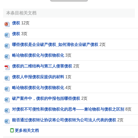
性。事实上，不是程序上的优先性赋予工资债权的
优先效
力
，恰恰相反.正是工资债权本身的优先效力性要求其清偿顺
本条目相关文档
位上的优先性。因而，程序性
权利说
也是有问题的。
债权
12页
笔者赞同第三种观点，即将工资优先受偿看成是工资债
债权
3页
权本身的优先效力，这种看法不仅在逻辑上是可行的，而且
哪些债权是企业破产债权_如何清收企业破产债权
2页
在实践上有利于对工资债权的保护。
略论物权债权化与债权物权化
3页
一方面，工资优先受偿作为工资债权本身的优先效力，
债权的二维结构与第三人侵害债权
2页
在逻辑上有其合理性。一般而言，债权不具有优先的效力。
在
民法
上，债被认为是特定当事人之间的一种
法律关系
。在
债权人申报债权应提供的材料
1页
这种法律关系中，债权人只能向负有义务的特定人主张权
略论物权债权化与债权物权化
4页
利，债务人也只能向享有该项权利的特定人尽其义务。因
之，债权被认为是一种相对权，它的效力仅及于特定的当事
破产案件中，债权的申报包括哪些债权
2页
人，债权相互之间并不象所有权等物权那样具有排他性，而
对债权不可侵性和债权物权化的思考——兼论物权与债权之区别
8页
是相互共存，互不干涉，在效力上处于平等的法律地位。根
能否通过债权转让协议将公司债权转为公司法人代表的债权
2页
据这种平等的地位，债务人全部财产供全体债权人担保，全
部债权人从债务人的总财产可以平等得到清偿，当全部财产
更多相关文档
不足以清偿全体债权人时，按债额比例受偿。这就是所谓债