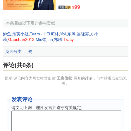
辑结果。
99
¥
相反，将工资优先受偿看成是法定担保物权或者程序性
权利，恰恰是否定了工资债权本身。如在法定担保物权说者
本条目由以下用户参与贡献
眼里，工资债权的优先受偿只不过是担保物权优先的逻辑结
鲈鱼
,
泡芙小姐
,
Tears~
,
HEHE林
,
Yixi
,
东风
,
连晓雾
,
方小
果，即是说，工资债权本身并不具有优先受偿的效力，只不
莉
,
Gaoshan2013
,
Mis铭
,
Lin
,
寒曦
,
Tracy
.
过因为有工资优先受偿权(法定担保物权)的
担保
而使其优先受
偿罢了。这种从担保物权而不是工资债权本身出发的分析视
页面分类
:
工资
角，漠视了工资债权特殊性的存在。最后，从
比较法
的角度
评论(共0条)
来看，工资优先受偿权在德国法中就被视为工资债权的优先
效力另一方面，将工资优先受偿看成是工资债权本身的优先
提示:评论内容为网友针对条目"
工资债权
"展开的讨论，与本站观点立场无
效力有利于对工资债权本身的保护。由于工资债权的优先受
关。
偿不是担保物权而是工资债权本身优先效力的逻辑结果，从
工资债权本身出发来看其优先受偿性比从担保物权出发来看
发表评论
其优先受偿，更能体现工资债权优先受偿的主动性和严肃
请文明上网，理性发言并遵守有关规定。
性。并且，由于工资优先受偿是工资债权的优先效力，那么
该效力作为工资债权的内容之一必定伴随其始终，甚至工资
债权人也不能放弃这种效力。这是因为，优先效力不能有自