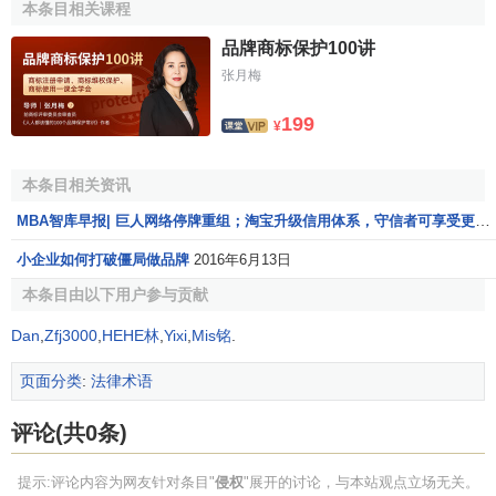
本条目相关课程
侵权行为法调整的是一般人之间的
法律关系
(即“一般保护
义务”)，与契约法调整的是特定的相对人之间的法律关系(即
品牌商标保护100讲
“特别保护义务”)不同，因此在
大陆法系
(尤其是德国法)的发展
张月梅
过程中，比起适用范围不断膨胀的契约责任(例如
缔约过失责
199
¥
任
、保护第三人效力契约、
附随义务
与
积极侵害债权
理论)，
侵权责任
做为一般保护义务一直以来都被严格限缩。
本条目相关资讯
侵权行为法中义务人承担的多为消极的不作为义务，而
MBA智库早报| 巨人网络停牌重组；淘宝升级信用体系，守信者可享受更多保障服务
契约法中由于当事人的接触因而其所承担的往往是积极的义
务。另外契约法中通常需要保护当事人之间的信任利益，而
小企业如何打破僵局做品牌
2016年6月13日
侵权法则无。从现有的中国法律实践来看，二者的区别还在
本条目由以下用户参与贡献
于，契约法所引起的
违约责任
是不能请求
精神损害赔偿
的，
Dan
,
Zfj3000
,
HEHE林
,
Yixi
,
Mis铭
.
但是侵权可能会承担精神赔偿责任。
页面分类
:
法律术语
侵权民事责任的概念和特征
评论(共0条)
（1）侵权民事责任的概念
提示:评论内容为网友针对条目"
侵权
"展开的讨论，与本站观点立场无关。