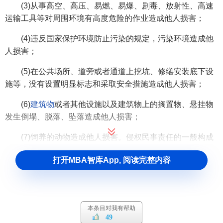
(3)从事高空、高压、易燃、易爆、剧毒、放射性、高速
运输工具等对周围环境有高度危险的作业造成他人损害；
(4)违反国家保护环境防止污染的规定，污染环境造成他
人损害；
(5)在公共场所、道旁或者通道上挖坑、修缮安装底下设
施等，没有设置明显标志和采取安全措施造成他人损害；
(6)
建筑物
或者其他设施以及建筑物上的搁置物、悬挂物
发生倒塌、脱落、坠落造成他人损害；
(7)饲养的动物造成他人损害。侵权民事责任的一般构成
要件包括主观要件和客观要件。客观要件指要有侵权损害事
打开MBA智库App, 阅读完整内容
实，加害行为的违法性，违法行为与损害结果之间有因果关
系。主观要件指行为需有行为
能力
，行为人主观上有过错。
对于特殊侵权的民事责任，则实行无过错原则。即不管行为
人主观上是否有过错，只要其行为造成损害结果的，均要承
本条目对我有帮助
担民事责任。
49