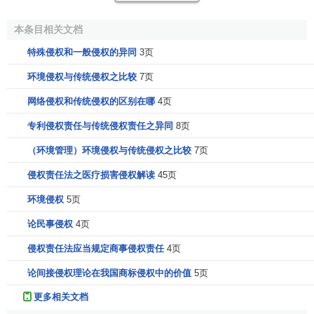
侵权与犯罪的比较
本条目相关文档
特殊侵权和一般侵权的异同
3页
侵权是对某个人的民事违法行为；而犯罪，则是违反国
家所保障之利益之规定，对个人，社会或国家的违法行为。
环境侵权与传统侵权之比较
7页
二者主观过错方面存有较大差异。侵权之过错包括故意
网络侵权和传统侵权的区别在哪
4页
和过失，而且通常只需认识到自己可归责性即可，并不需要
专利侵权责任与传统侵权责任之异同
8页
认识到自己行为所可能带来的实际损害。而刑法上的过失不
（环境管理）环境侵权与传统侵权之比较
7页
仅仅要认识到自己行为可归责性(违法性)，还要意识到自己行
为可能引起的危害结果。但是侵权行为法和刑法有着很大的
侵权责任法之医疗损害侵权解读
45页
相似性，最大的相似点是它们都侵犯的对象都是某种权利。
环境侵权
5页
正是基于这一点，在美国刑法和侵权法的区别不大。从这个
以上来说，结合侵权行为法与刑法一起学习，会整个宪法中
论民事侵权
4页
的权利有一个充分的了解。从刑法的历史来看，刑法是从侵
侵权责任法应当规定商事侵权责任
4页
权法脱胎而出的。
论间接侵权理论在我国商标侵权中的价值
5页
侵权行为责任与契约责任
更多相关文档