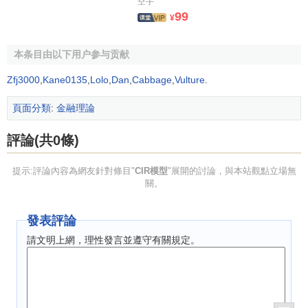
空手
管該公式具有眾多優點，但是它太複雜，在估算經濟參數、
99
¥
風險參數和進行現實預測方面產生困難。使用CIR模型的研究
者試圖簡化假設，並簡化該模型中包括的連續數學計算，可
本条目由以下用户参与贡献
以推導出債券以及其他
金融工具
的定價公式。
Zfj3000
,
Kane0135
,
Lolo
,
Dan
,
Cabbage
,
Vulture
.
頁面分類
:
金融理論
評論(共0條)
提示:評論內容為網友針對條目"
CIR模型
"展開的討論，與本站觀點立場無
關。
發表評論
請文明上網，理性發言並遵守有關規定。