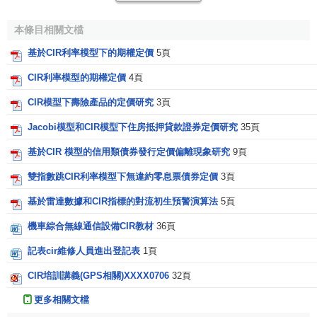
債券價格
行為背後的隨機過程。在單一因素模型中，他們假
設技術狀態用單一狀態變數來表示。他們發現，債券的實際
本條目相關文檔
價格是短期利率的遞減的凸形函數，這就是說，各種利率同
基於CIR利率模型下的期權定價
5頁
步變化。此外，與
複利
的數學計量相符，債券價格是期限的
遞減函數。更加令人感興趣的結論是，債券價格是
利率
與財
CIR利率模型的期權定價
4頁
富之間
協方差
的遞增函數。在
協方差
較大的條件下，財富值
CIR模型下壽險產品的定價研究
3頁
大，則利率高，債券價格低；財富值小，則利率低，債券價
格高。這種理想的
資產
擁有正的
邊際效用
，因而影響著財富
Jacobi模型和CIR模型下住房抵押貸款證券定價研究
35頁
的價值。
基於CIR 模型的信用類債券發行定價偏離現象研究
9頁
在CIR模型中，債券價格還是利率方差的遞增的凹形函
雙指數跳CIR利率模型下無違約零息票債券定價
3頁
數。科克斯等人認為，較高的
方差
反映了未來實際生產機會
基於雷達數據和CIR指標的對流初生預警演算法
5頁
具有較大的不確定性，因而未來的消費具有較大的不確定
機車綜合無線通信設備CIR教材
36頁
性，
風險迴避
投資者就會對債券定價較高，而它的某些
收益
與各種經濟狀況有關。總體而言，CIR模型認為，在大多數情
記表cir維修人員進出登記表
1頁
況下，利率期限結構中包含著正值的期限溢價。根據該模
CIR培訓講義(GPS相關)XXXX0706
32頁
型，期限結構曲線任何一點上
收益率
的變化都與曲線高一點
上收益率的變化完全相關。此外，
長期利率
收斂於正常利率
更多相關文檔
即前面公式中的平均值，因此長期利率可以被視為CIR模型期