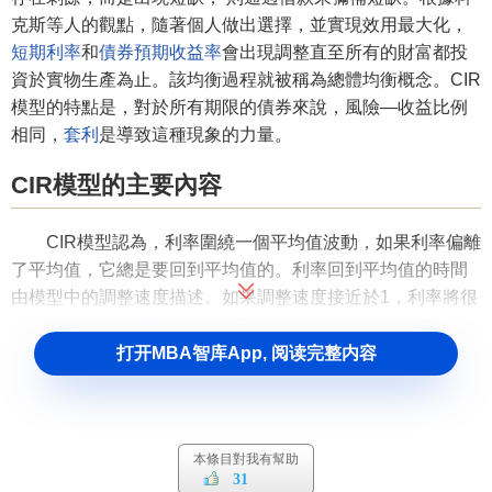
克斯等人的觀點，隨著個人做出選擇，並實現效用最大化，
短期利率
和
債券
預期收益率
會出現調整直至所有的財富都投
資於實物生產為止。該均衡過程就被稱為總體均衡概念。CIR
模型的特點是，對於所有期限的債券來說，風險—收益比例
相同，
套利
是導致這種現象的力量。
CIR模型的主要內容
CIR模型認為，利率圍繞一個平均值波動，如果利率偏離
了平均值，它總是要回到平均值的。利率回到平均值的時間
由模型中的調整速度描述。如果調整速度接近於1，利率將很
快回到平均值。用△r表示利率的變化，r表示現行短期利率，
R表示平均利率，a表示r的調整速度，δ表示期望值為0的誤差
打开MBA智库App, 阅读完整内容
項，可以得到基本的
單因素模型
公式如下：
△r =a（R-r）+δ
本條目對我有幫助
通過重點分析純貼水金融工具，科克斯等人試圖勾畫出
31