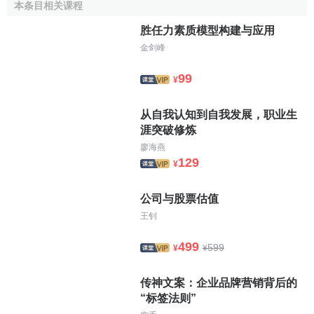
本条目相关课程
限結構所圍繞的核心。調整繫數是一項重要的回歸參數，它
胜任力素质模型构建与应用
告訴我們，長期利率在何種程度上迅速地向正常利率回歸。
金剑峰
科克斯—
英格索爾
—羅斯把他們的模型擴展到債券以外
99
的其他
證券
——這些證券的償付取決於利率——如債券的
期
¥
權
和
期貨
合同。另外他們探討了期限結構的多因素模型。更
从自我认知到自我发展，职业生
新的CIR模型是兩因素的。兩因素模型認為，隨著時間的推
涯突破修炼
移，短期利率將趨向長期利率水平。與單因素模型描述短期
廖海燕
利率，認為短期利率趨向一個平均值不同，兩因素模型將利
129
¥
率的變化描述為兩種隨機過程，即短期利率的隨機過程和長
期利率的隨機過程。在對諸如長期利率期權等相關證券定價
公司与股票估值
時，這種形式很有用處。
王钊
CIR模型的評價
499
599
¥
¥
期限結構的CIR模型的優點是它產生於經濟中的
內在經濟
传神文案：企业品牌营销背后的
變數和總體均衡。因此，它包含了風險迴避、時間
消費偏
“标签法则”
好
、財富限制、導致
風險補償
的因素和眾多的投資選擇。儘