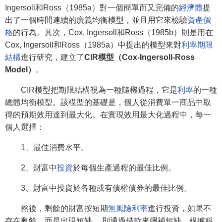
Ingersoll和Ross（1985a）對一個簡單而又完備的
經濟體
提
出了一個時間連續的廣義均衡模型，並且用它來檢驗
資產價
格
的行為。其次，Cox, Ingersoll和Ross（1985b）則是用在
Cox, Ingersoll和Ross（1985a）中提出的模型來對
利率期限
結構
進行研究，建立了
CIR模型（Cox-Ingersoll-Ross
Model）
。
CIR模型把期限結構視為一種隨機過程，它是
利率
的一種
總體均衡模型。該模型的基礎是，個人從消費單一商品中取
得的預期效用達到最大化。在實現效用最大化過程中，每一
個人選擇：
1、最佳消費水平。
2、財富中
投資
於每個生產過程的最佳比例。
3、財富中投資於各種或有債權債券的最佳比例。
然後，剩餘的財富按短期
無風險利率
進行投資，如果不
存在剩餘，而是出現短缺， 則通過借款來彌補短缺。根據科