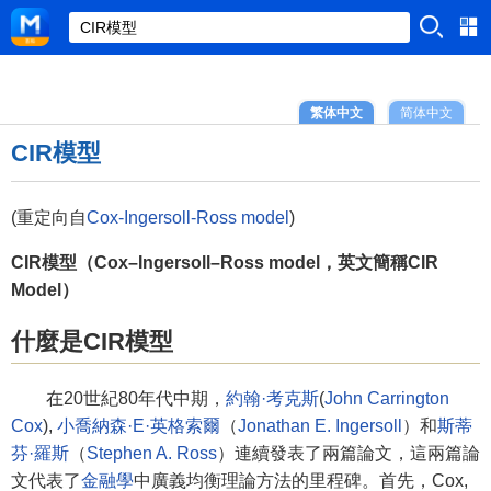
繁体中文
简体中文
CIR模型
(重定向自
Cox-Ingersoll-Ross model
)
CIR模型（Cox–Ingersoll–Ross model，英文簡稱CIR
Model）
什麼是CIR模型
在20世紀80年代中期，
約翰·考克斯
(
John Carrington
Cox
),
小喬納森·E·英格索爾
（
Jonathan E. Ingersoll
）和
斯蒂
芬·羅斯
（
Stephen A. Ross
）連續發表了兩篇論文，這兩篇論
文代表了
金融學
中廣義均衡理論方法的里程碑。首先，Cox,