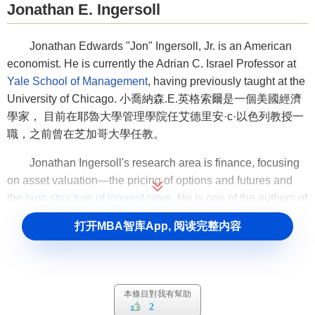
Jonathan E. Ingersoll
Jonathan Edwards "Jon" Ingersoll, Jr. is an American
economist. He is currently the Adrian C. Israel Professor at
Yale School of Management
, having previously taught at the
University of Chicago. 小喬納森.E.英格索爾是一個美國經濟
學家， 目前在耶魯大學管理學院任艾德里安·c·以色列教授一
職，之前曾在芝加哥大學任教。
Jonathan Ingersoll's research area is finance, focusing
on asset valuation—the pricing of options and futures and
the
term structure of interest rates
. He is one of the authors of
the
Cox-Ingersoll-Ross model
of the
yield curve
. 喬納森·英格
打开MBA智库App, 阅读完整内容
索爾研究金融領域， 專註於期權和期貨資產評估，利率期限
結構的研究。他是研究收益曲線的Cox-Ingersoll-Ross模型的
作者之一。
本條目對我有幫助
Ingersoll is a founding member of the Society for
2
Financial Studies and has held editorial positions at several