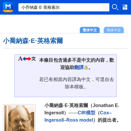
繁体中文
简体中文
小喬納森·E·英格索爾
本條目包含過多不是中文的內容，歡
迎協助
翻譯
。
若已有相當內容譯為中文，可逕自去
除本模板。
小喬納森·E·英格索爾（Jonathan E.
Ingersoll）
——
CIR模型
（
Cox–
Ingersoll–Ross model
）的提出者。