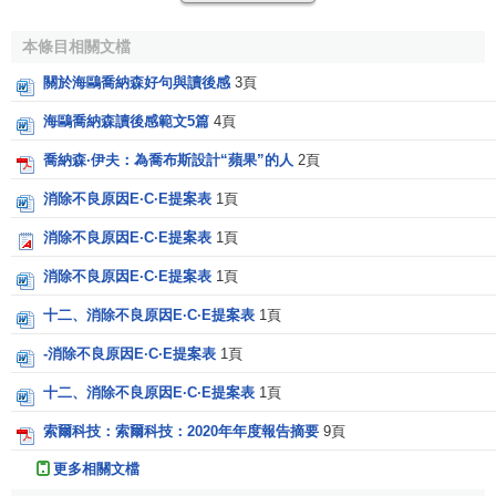
journals, including the Review of Financial Studies and the
本條目相關文檔
Journal of Finance. 英格索爾是金融研究協會的創始成員之
一，曾在多家雜誌擔任編輯職務， 包括金融研究和金融雜誌
關於海鷗喬納森好句與讀後感
3頁
的編審。
海鷗喬納森讀後感範文5篇
4頁
Vita
喬納森·伊夫：為喬布斯設計“蘋果”的人
2頁
消除不良原因E·C·E提案表
1頁
Achievements and Honors
消除不良原因E·C·E提案表
1頁
Member of founding committee for the Society for
消除不良原因E·C·E提案表
1頁
Financial Studies
十二、消除不良原因E·C·E提案表
1頁
Alfred P. Sloan
Foundation Research Fellowship in
Economics, 1981-1983
-消除不良原因E·C·E提案表
1頁
Batterymarch Financial Management Fellowship in
十二、消除不良原因E·C·E提案表
1頁
Investments and Finance, 1981-1982
索爾科技：索爾科技：2020年年度報告摘要
9頁
Editorships
更多相關文檔
Associate Editor: