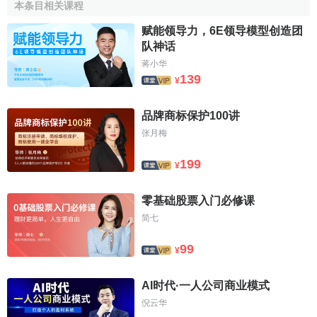
本条目相关课程
Review of Derivatives Research
赋能领导力，6E领导模型创造团
队神话
Books
蒋小华
139
Theory of Financial Decision Making, Rowman &
¥
Littlefield Publishing, Inc., 1987
品牌商标保护100讲
Recent Book Chapters
张月梅
"Optimal Bond Trading with
Personal Tax
" (with G.
199
¥
Constantinides), in S.A. Ross, ed., The Debt Market,
Edward Elgar Publishing, 1998
零基础股票入门必修课
"A Contingent-Claims Valuation of Convertible
简七
Securities," in S.A. Ross, ed., The Debt Market,
Edward Elgar Publishing, 1998
99
¥
"A Theoretical and Empirical Investigation of the Dual
AI时代·一人公司商业模式
Purpose Funds: An Application of
Contingent Claims
倪云华
Analysis," in C. Gardner, ed., Classic Options Models,