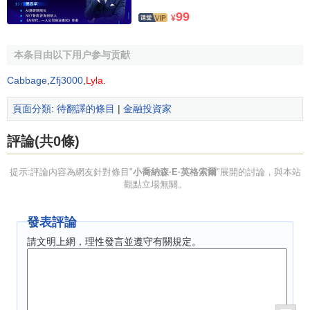
Risk Publications, 1998
99
¥
"A Theory of the Term Structure of Interest Rates" (with
J. Cox and S.A. Ross), in Vasicek and Beyond, Risk
本条目由以下用户参与贡献
Publications, 1996
Cabbage
,
Zfj3000
,
Lyla
.
Recent Articles
頁面分類
:
待翻譯的條目
|
金融投資家
"Digital Contracts: Simple Tools for Pricing Complex
Derivatives," Journal of Business, Vol. 73 No. 1,
評論(共0條)
January 2000
提示:評論內容為網友針對條目"
小喬納森·E·英格索爾
"展開的討論，與本站
觀點立場無關。
Papers
發表評論
Published Papers
請文明上網，理性發言並遵守有關規定。
“Multidimensional Security Pricing,” Journal of
Financial and
Quantitative Analysis
, December 1975,
v. 10, pp. 785-798
“A Theoretical and Empirical Investigation of the Dual