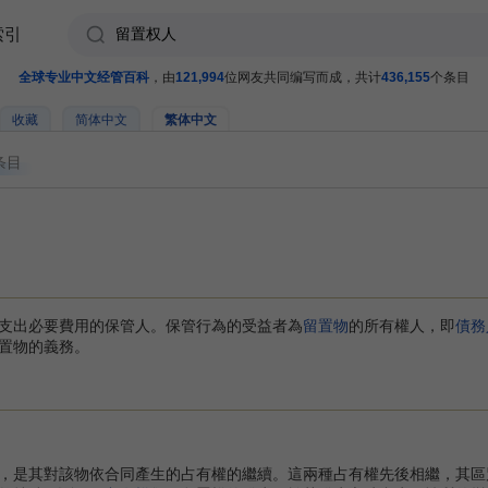
索引
全球专业中文经管百科
，由
121,994
位网友共同编写而成，共计
436,155
个条目
收藏
简体中文
繁体中文
条目
支出必要費用的保管人。保管行為的受益者為
留置物
的所有權人，即
債務
置物的義務。
是其對該物依合同產生的占有權的繼續。這兩種占有權先後相繼，其區