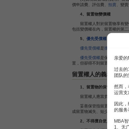
價申請費、評估費、
拍賣
、變賣
4、留置物變價權
留置權人對於留置物享有變價
包括變價權在內，留置權的第二
5、
優先受償權
優先受償權
是
擔保物權
的共
優先受償權
是保障留置權人
亲爱的
置，但卻得不到留置物的
所有權
过去的
留置權人的義務
团队的
然而，
1、留置物的保管義務
运营支
留置權人應當負妥善保管留置
因此，
妥善保管指留置權人應根據留
的服务
成留置物滅失、短少、損壞的留
MBA智
2、不得擅自使用留置物的
1、无