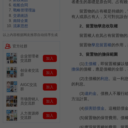
者產生的基礎是原合同。占有雖
租船合同
戰略管理理論
留置物的占有權是持續的，它
交易術語
有人或原占有人，又可對抗該合
南韓企業
2、留置物孳息收取權
流家思想
以上内容根据网友推荐自动排序生成
留置權人在其占有留置物的
留置物
孳息留置權
的作用，
官方社群
3、留置物的擔保範圍
企业管理者
加入
交流群
(1)
主債權
，即留置權據以
擔保
的債權，應是債權的全部，
创业者交流
加入
群
(2)主債權的
利息
。這一利
的利息。
AIGC交流
加入
群
(3)
違約金
。債務人不履行
方法計算。
市场营销人
加入
员交流群
(4)
損害賠償金
。這種賠償
人力资源师
加入
(5)留置物的保管費用。債權
交流群
(6)實現留置權的費用。留置