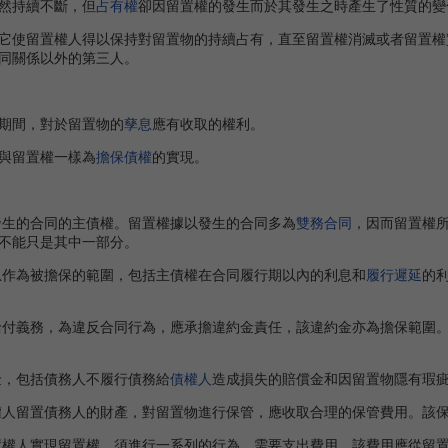
然持續不斷，但
占有權
卻因留置權的發生而於其發生之時產生了性質的變
使留置權人得以保持對留置物的持續占有，直至留置權消滅或者留置權
同關係以外的第三人。
期間，對於留置物的
孳息
應有收取的權利。
與留置權一樣為
擔保債權
的實現。
發生的合同的主債權。留置權據以發生的合同多為
雙務合同
，因而留置權
不能只是其中一部分。
息作為被擔保的範圍，包括主債權在合同履行期以內的利息和
履行遲延
的
給付義務，為違反合同行為，應承擔違約金責任，該違約金亦為擔保範圍
金，包括債務人不履行債務給
債權人
造成損失的賠償金和因留置物隱有瑕
人留置債務人的財產，對留置物進行保管，應收取合理的保管費用。該
權人實現留置權，須進行一系列的行為，需要支出費用，該費用應從留