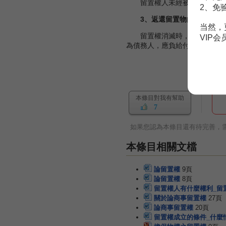
留置權人未經被留置人同意而
2、免
3、返還留置物的義務
当然，
留置權消滅時，留置權人喪失
VIP
為債務人，應負給付合同標的物
本條目對我有幫助
7
如果您認為本條目還有待完善，
本條目相關文檔
論留置權
9頁
論留置權
8頁
留置權人有什麼權利_留
關於論商事留置權
27頁
論商事留置權
20頁
留置權成立的條件_什麼