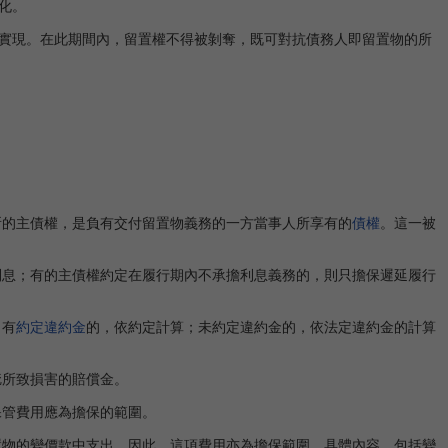
化。
實現。在此期間內，留置權不得被剝奪，既可對抗債務人即留置物的所
所的主債權，是負有交付留置物義務的一方當事人所享有的
債權
。這一被
利息；有的主債權約定在履行期內不承擔利息義務的，則只擔保遲延履行
。有
約定違約金
的，依約定計算；未約定違約金的，依法定違約金的計算
疵所致損害的賠償金。
保管費用應為擔保的範圍。
置物的變價款中支出，因此，這項費用亦為擔保範圍。具體內容，包括變