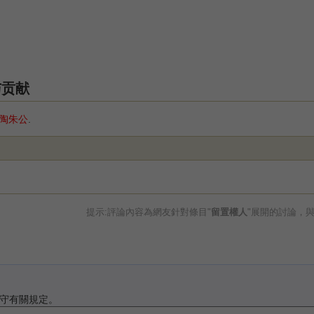
与贡献
陶朱公
.
提示:評論內容為網友針對條目"
留置權人
"展開的討論，
守有關規定。