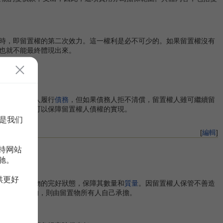
時，即留置權的第二次效力。這一權利是必不可少的。如果留置權沒有
也就不能最終體現出來。
以促使債務人履行
債務
，但如果債務人拒不清償，留置權人雖可繼續留
受償權
，就可以保障留置權人債權的實現。
是我们
[
編輯
]
持网站
驰。
責任。
供更好
，保持留置物的完好狀態，保障其數量和
質量
。因留置權人保管不善造
、洪水)引起的，則由留置物所有人自己承擔。