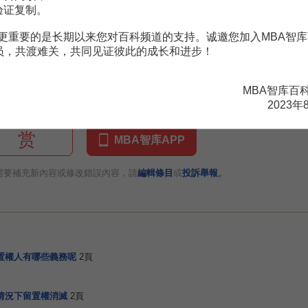
擅自使用、利用留置物，構成對應負義務的違反。對留置物造成損害時
验证复制。
更重要的是长期以来您对百科频道的支持。诚邀您加入MBA智库
對留置物的占有權，應將留置物返還於被留置人。這種返還義務更準確
会员，共渡难关，共同见证彼此的成长和进步！
的義務。否則，即為
非法占有
，應負民事責任。
MBA智库百
2023年
赏
MBA智库APP
。
需要補充新內容或修改錯誤內容，請
編輯條目
或
投訴舉報
置權人有哪些義務呢
2頁
情況下留置權消滅
2頁