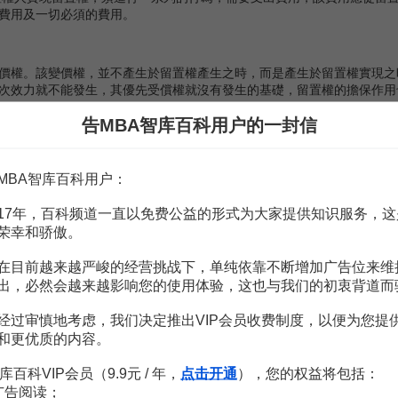
費用及一切必須的費用。
權。該變價權，並不產生於留置權產生之時，而是產生於留置權實現之
次效力就不能發生，其優先受償權就沒有發生的基礎，留置權的擔保作用
告MBA智库百科用户的一封信
同基本權利，是最終體現留置權擔保作用的權利。
債權的根本手段。如果僅採用以留置方法作為留置權的基本方法，雖然可
MBA智库百科用户：
，因而沒有起到有效的擔保作用。在
變賣
的基礎上，確認留置權人的
優先
17年，百科频道一直以免费公益的形式为大家提供知识服务，这
荣幸和骄傲。
在目前越来越严峻的经营挑战下，单纯依靠不断增加广告位来维
出，必然会越来越影响您的使用体验，这也与我们的初衷背道而
物的義務。因保管不善致使留置物滅失或者毀損的，留置權人承擔民事
经过审慎地考虑，我们决定推出VIP会员收费制度，以便为您提
置物的性質、保管的場合及保管的
技術規程
要求，採取適當的保管措施
和更优质的内容。
置權人應依過錯原則負賠償責任。如果損害是因
不可抗力
(如地震、雷電
库百科VIP会员（9.9元 / 年，
点击开通
），您的权益将包括：
義務
广告阅读；