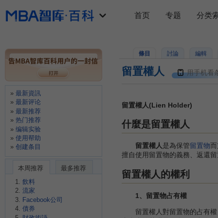
首页
专题
分类
條目
討論
編輯
留置權人
用手机看
最新資訊
最新评论
留置權人(Lien Holder)
最新推荐
热门推荐
什麼是留置權人
编辑实验
使用帮助
留置權人
是為保管
留置物
而
创建条目
擅自使用留置物的義務、返還留
本周推荐
最多推荐
留置權人的權利
飲料
流家
1、留置物占有權
Facebook公司
債券
留置權人對留置物的占有權，
財政術語