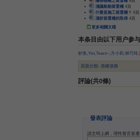
擔保物權之留置權
9頁
淺議船舶留置權
4頁
什麼是施工留置權？
6頁
淺析留置權的取得
4頁
更多相關文檔
本条目由以下用户参
鲈鱼
,
Yixi
,
Tears~
,
方小莉
,
林巧玲
,
頁面分類
:
債權債務
評論(共0條)
發表評論
請文明上網，理性發言並遵