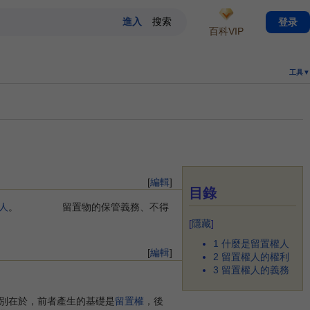
登录
百科VIP
工具▼
[
編輯
]
目錄
人
。 留置物的保管義務、不得
[
隱藏
]
1
什麼是留置權人
[
編輯
]
2
留置權人的權利
3
留置權人的義務
別在於，前者產生的基礎是
留置權
，後