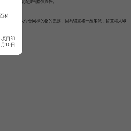
，留置權人應負損害賠償責任。
百科
地說，應是人付合同標的物的義務，因為留置權一經消滅，留置權人即
科项目组
8月10日