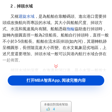
2．掉頭水域
又稱
迴旋水域
，是為船舶在靠離碼頭、進出港口需要掉
頭或改換航向而專設的水域。其大小與船舶尺度、掉頭方
式、水流和風速風向有關。船舶憑藉
拖輪
協助進行掉頭時，
旋轉內接圓直徑一般為2倍船長。船舶自行掉頭時，直徑一般
不小於3-5倍船長。船舶在流水區掉頭(如內河)，其迴轉軌跡
呈橢圓形，長徑隨流速大小而變。在水文氣象惡劣地區，上
述尺度還要增加。掉頭水域一般可以與港內航行水域合併在
一起佈置。
掉頭水域的深度，在海港和河口港，最小水深一般按大
型船舶乘潮進出
港口
的原則考慮；在內河港，最小水深一般
打开MBA智库App, 阅读完整内容
不大於航道控制段最小通航水深。
3．碼頭前水域(港池)
是碼頭前供船舶靠離和進行
裝卸作業
的水域。碼頭前水
本條目對我有幫助
4
域內要求風浪小，水流穩定，具有一定的水深和寬度，能滿