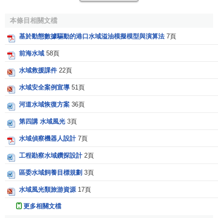
足船舶靠離裝卸作業的要求。按
碼頭
佈置形式可分為順岸碼
頭前的水域和突堤碼頭間的水域。其大小按船舶尺度、靠離
本條目相關文檔
碼頭的方式、水流和強風的影響、掉頭區佈置等因素確定。
基於動態數據驅動的港口水域溢油模擬模型與演算法
7頁
港池
按照其結構形式可分為：開敞式港池、封閉式港池、挖
前海水域
58頁
入式港池。
水域救援課件
22頁
(1)開敞式港池
水域安全案例宣導
51頁
是港池內水面隨水位升降變化，不設閘門或船閘的港
河道水域恢復方案
36頁
池。它是海、河港口的一種最普通的形式，是相對於封閉式
港池而言的。
第四講 水域風光
3頁
水域偵察機器人設計
7頁
(2)封閉式港池
工程勘察水域鑽探設計
2頁
是一種
建築
在潮差很大的地區，用閘門或船閘與港池外
水域分隔開的港池。這種港池的優點是可使港池內的水面保
區委水域飼養目標規劃
3頁
持在一個比較穩定的高水位上，因而在建設港池時可以減少
水域風光類旅游資源
17頁
土方開挖量和碼頭建築物的高度；可以減少泥沙淤積；保證
更多相關文檔
船舶靠泊的穩定和改善貨物裝卸作業條件。缺點是船舶進出