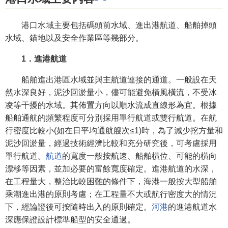
港口水域主要包括碼頭前水域、進出港航道、船舶掉頭
水域、錨地以及安全作業區等幾部分。
1．進港航道
船舶進出港區水域並與主航道連接的通道。一般設在天
然水深良好，泥沙回淤量小，儘可能避免橫風橫流，不受冰
凌等干擾的水域。其佈置方向以順水流成直線形為宜。根據
船舶通航的頻繁程度可分別採用單行航道或雙行航道。在航
行密度比較小(如在日平均通航艘次≤1)時，為了減少挖方量和
泥沙回淤量，經過技術經濟比較和充分研究後，可考慮採用
單行航道。
航道
的寬度一般按航速、船舶橫位、可能的橫向
漂移等因素，並加必要的富餘寬度確定。進港航道的水深，
在工程量大，整治比較困難的條件下，海港一般按大型船舶
乘潮進出港的原則考慮；在工程量不大或航行密度大的情況
下，經論證後可按隨時出入的原則確定。
河港
的進港航道水
深應保證設計標準船型的安全通過。