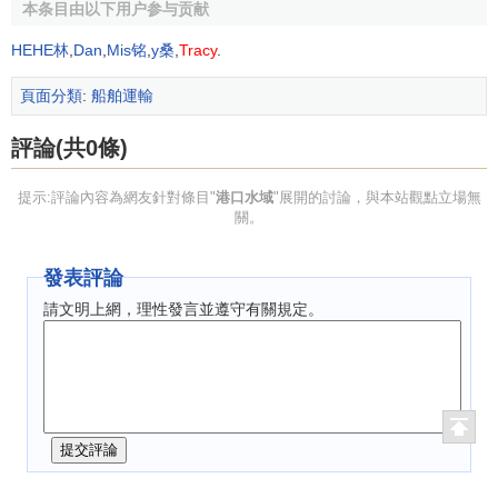
港口(港池)要過閘，不大方便；同時要相應增加一部分
管理費
本条目由以下用户参与贡献
用
。
HEHE林
,
Dan
,
Mis铭
,
y桑
,
Tracy
.
(3)挖入式港池
頁面分類
:
船舶運輸
是在岸上開挖出來的港池。在地形條件適宜或岸線不足
評論(共0條)
時可建這種港池。其優點是：可延長碼頭岸線，多建
泊位
；
掩護條件較好。缺點是：開挖
土方量
較大；在含砂量大的地
提示:評論內容為網友針對條目"
港口水域
"展開的討論，與本站觀點立場無
方易受泥沙回淤的影響；在寒冷地區封凍時間較長。
關。
4．錨地
發表評論
是專供船舶(船隊)在水上停泊及進行各種
作業
的水域。如
請文明上網，理性發言並遵守有關規定。
裝卸錨地、停泊錨地、避風錨地、引航錨地及檢疫錨地等。
裝卸錨地為船舶在水上過駁的作業錨地；停?白錨地包括到離
港錨地，供船舶等待靠碼頭、候潮和編解隊(河港)等用的錨
地。避風錨地指供船舶躲避風浪時的錨地，小船避風須有良
好的掩護。檢疫錨地為外籍船舶到港後進行衛生檢疫的錨
地，有時也和引航、海關簽證等共用。