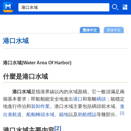
繁体中文
简体中文
港口水域
港口水域(Water Area Of Harbor)
什麼是港口水域
港口水域
是指港界線以內的水域面積。它一般須滿足兩
個基本要求：即船舶能安全地進出
港口
和靠離
碼頭
；能穩定
地進行停泊和
裝卸作業
。港口水域主要包括碼頭前水域、
進
[1]
出港航道
、
船舶轉頭水域
、
錨地
以及
助航標誌
等幾部分。
[2]
港口水域主要內容