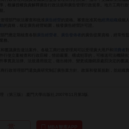
準，根據授權負責解釋廣告行政法規和廣告管理行政規章。地方工商行政
規。
政管理部門依法審查和批准
廣告經營
的資格。審查批准其他
經濟組織
或個
動
的資格，核定廣告經營範圍，核發廣告經營許可證。
理部門應定期核查各類
廣告經營者
、
廣告發佈者
的廣告從業資格，經常性
業務。
和覆議廣告違法案件。各級工商行政管理局可以受理廣大用戶和
消費者
件行使立案檢查和行政罰權，情節嚴重、構成犯罪的，可移送司法機關依
件事實及法律、法規適用規定，做出維持、變更或撤銷原處罰決定的覆議
商行政管理部門還負責研究制訂廣告業方針、政策和發展規劃，並組織
 （第三版）.廈門大學出版社,2007年11月第3版.
赏
MBA智库APP