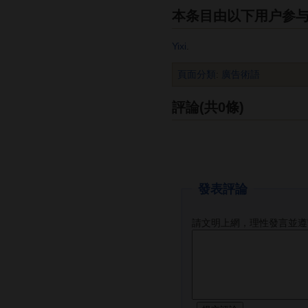
本条目由以下用户参
Yixi
.
頁面分類
:
廣告術語
評論(共0條)
發表評論
請文明上網，理性發言並遵