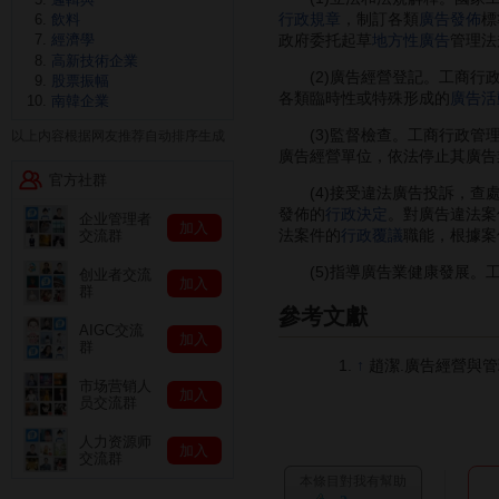
行政規章
，制訂各類
廣告發佈
標
飲料
經濟學
政府委托起草
地方性廣告
管理法
高新技術企業
(2)廣告經營登記。工商行
股票振幅
各類臨時性或特殊形成的
廣告活
南韓企業
(3)監督檢查。工商行政管
以上内容根据网友推荐自动排序生成
廣告經營單位，依法停止其廣告
官方社群
(4)接受違法廣告投訴，查處
發佈的
行政決定
。對廣告違法案
企业管理者
加入
法案件的
行政覆議
職能，根據案
交流群
(5)指導廣告業健康發展。工
创业者交流
加入
群
參考文獻
AIGC交流
加入
群
↑
趙潔.廣告經營與管理
市场营销人
加入
员交流群
人力资源师
加入
交流群
本條目對我有幫助