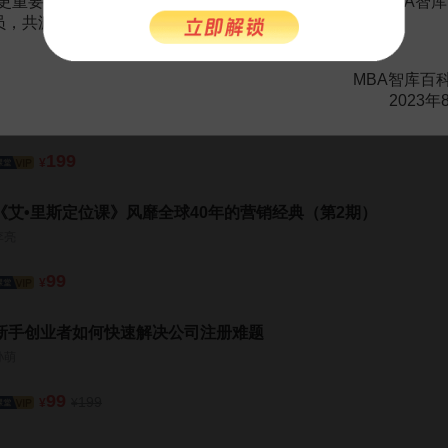
更重要的是长期以来您对百科频道的支持。诚邀您加入MBA智库
会员，共渡难关，共同见证彼此的成长和进步！
49
¥
MBA智库百
政府法律顾问业务开拓36计
2023年
周勤华
199
¥
《艾•里斯定位课》风靡全球40年的营销经典（第2期）
李亮
99
¥
新手创业者如何快速解决公司注册难题
孙萌
99
199
¥
¥