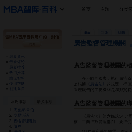
首页
专题
分类
條目
討論
編輯
廣告監督管理機關
最新資訊
最新评论
廣告監督管理機關的
最新推荐
热门推荐
编辑实验
在不同的國家，執行廣告監督
使用帮助
是根據
《廣告法》
的規定，行使
创建条目
管理廣告的主要機關是聯邦貿易
本周推荐
最多推荐
廣告監督管理機關的
馬克斯·韋伯
交易術語
《廣告法》第六條規定：“縣
戰略管理理論
權，工商行政管理部門主要行使
債券
(1)立法和法規解釋。國家工
邏輯與