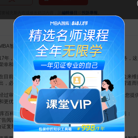
。
需要補充新內容或修改錯誤內容，請
編輯條目
或
投訴舉報
告MBA智库百科用户的一封信
其職能
4頁
理題庫
14頁
MBA智库百科用户：
講義
51頁
2頁
17年，百科频道一直以免费公益的形式为大家提供知识服务，这
頁
荣幸和骄傲。
監督管理
50頁
體系
2頁
在目前越来越严峻的经营挑战下，单纯依靠不断增加广告位来维
及特點
3頁
出，必然会越来越影响您的使用体验，这也与我们的初衷背道而
理
11頁
经过审慎地考虑，我们决定推出VIP会员收费制度，以便为您提
和更优质的内容。
库百科VIP会员（9.9元 / 年，
点击开通
），您的权益将包括：
广告阅读；
验证复制。
听得懂，用得上的高转化吸金文案课
MBA智库特邀讲师