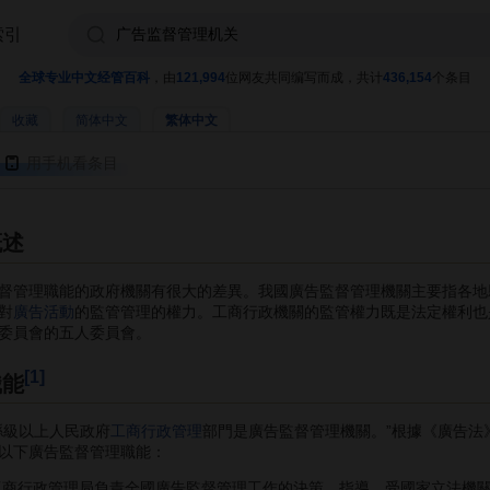
索引
全球专业中文经管百科
，由
121,994
位网友共同编写而成，共计
436,154
个条目
收藏
简体中文
繁体中文
用手机看条目
概述
管理職能的政府機關有很大的差異。我國廣告監督管理機關主要指各地
對
廣告活動
的監管管理的權力。工商行政機關的監管權力既是法定權利也
委員會的五人委員會。
[1]
職能
級以上人民政府
工商行政管理
部門是廣告監督管理機關。”根據《廣告法
以下廣告監督管理職能：
商行政管理局負責全國廣告監督管理工作的決策、指導，受國家立法機