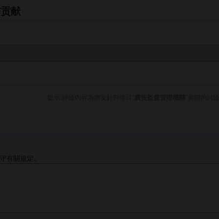
与贡献
提示:評論內容為網友針對條目"
廣告監督管理機關
"展開的討
守有關規定。