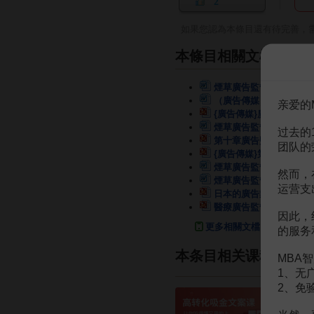
2
如果您認為本條目還有待完善，
本條目相關文檔
煙草廣告監督管理機關及
（廣告傳媒）廣告監督管
亲爱的
{廣告傳媒}廣告監督管理
煙草廣告監督管理的內容
过去的
第十章廣告監督管理
13
团队的
{廣告傳媒}第十章廣告
煙草廣告監督管理的法律
然而，
煙草廣告監督管理的概念
运营支
日本的廣告業及其監督管
醫療廣告監督管理
123頁
因此，
更多相關文檔
的服务
本条目相关课程
MBA智
1、无
2、免