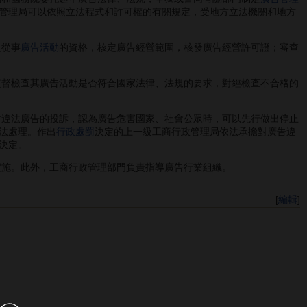
管理局可以依照立法程式和許可權的有關規定，受地方立法機關和地方
人從事
廣告活動
的資格，核定廣告經營範圍，核發廣告經營許可證；審查
監督檢查其廣告活動是否符合國家法律、法規的要求，對經檢查不合格的
對違法廣告的投訴，認為廣告危害國家、社會公眾時，可以先行做出停止
法處理。作出
行政處罰
決定的上一級工商行政管理局依法承擔對廣告違
決定。
實施。此外，工商行政管理部門負責指導廣告行業組織。
[
編輯
]