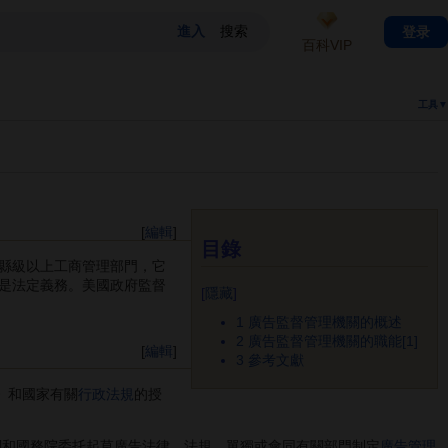
登录
百科VIP
工具▼
[
編輯
]
目錄
縣級以上工商管理部門，它
是法定義務。美國政府監督
[
隱藏
]
1
廣告監督管理機關的概述
2
廣告監督管理機關的職能[1]
[
編輯
]
3
參考文獻
》和國家有關
行政法規
的授
關和國務院委托起草廣告法律、法規，單獨或會同有關部門制定
廣告管理