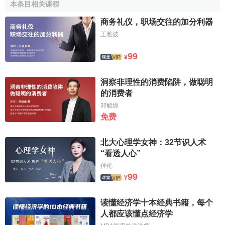
本条目相关课程
人類對世界過程的預測與控制。韋伯認為由於理性主義的態
商务礼仪，职场交往的加分利器
度與合理化的概念，推動了現代西方的經濟、科技、政治、
法律與軍事等各部門，現代西方文化遂顯現為一個整體“合理
王雅波
化”的過程。然而緣於韋伯對西方文明的使命感，以及對近代
99
¥
合理化趨勢的廣泛分析，他清楚地看到兩個對立面： 西方傳
統的理想與價值（ 如自由、民主與
個人主義
） 與近代的合理
洞察非理性的消费陷阱，做聪明
化發展（ 如工業化、科層化） 的對立。歐洲從 18 世紀啟蒙
的消费者
運動以來，由於自然科學、技術、工業的突飛猛進，使思想
郑毓煌
家對於人類的理性充滿信心，認為人類的認識能力、道德與
免费
社會組織
都能循科技發展的模式不斷地進步，以臻於至善。
因為在“預測與控制世界過程”下，所謂“合理化”的工具性格就
北大心理学女神：32节识人术
昭然若揭了。工具性的合理化背後所蘊含的理性主要是一種
“看透人心”
“
工具理性
”或韋伯行動論架構所稱之“目的理性”（ 以精確的計
倬伦
算、目標取向） ,是以達到某一既定目的的有效性，來衡量社
99
¥
會
文化設計
的合理性，而對此特定之目的本身卻不作任何的
價值判斷
，視之為既定的事實（ 所謂的價值中立） .然而此種
读懂经济学十本经典书籍，每个
工具理性所欲服務的目的---“主宰世界”在未加反省的控制與操
人都应该懂点经济学
縱下，工具理性過度膨脹，
工業社會
中的政治、經濟及技術