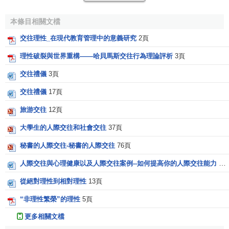
的特性。這一時期的理性被認為是宇宙普適化法則或主體天
賦之能力，並於自然與世界中貫穿自身、實現主體精神之合
本條目相關文檔
理的結構。而“在歐洲傳統哲學中，理性乃是宇宙的普遍法則
交往理性_在現代教育管理中的意義研究
2頁
或主體的先天本質。它或被視為世界固有的秩序，即物質世
界本身的構成方式，承擔著無所不在的統一性諾言； 或被說
理性破裂與世界重構――哈貝馬斯交往行為理論評析
3頁
成是主體與生俱來的先驗能力---在自然和歷史中貫徹自身、
交往禮儀
3頁
實現自身的主體精神賦予了自然和歷史以一種合理的結構；
交往禮儀
17頁
或被解釋為主體和世界共同具有的本質---認識主體的理性在
理性結構的世界中識別自身。”
旅游交往
12頁
大學生的人際交往和社會交往
37頁
正是由於傳統哲學理性概念的缺失，因此對理性問題的
探討成為哈貝馬斯思想的核心議題。
秘書的人際交往-秘書的人際交往
76頁
哈貝馬斯“交往理性”概念的形成深受韋伯的合理性理論的
人際交往與心理健康以及人際交往案例--如何提高你的人際交往能力
24
影響。韋伯在《基督新教倫理與資本主義的精神》一書中，
從絕對理性到相對理性
13頁
曾對“
合理化
”的概念有切中肯綮的描述。並曾引用席勒的名言
“非理性繁榮”的理性
5頁
“解開世界之謎”作為“合理化”的註腳。因此似乎可以說，合理
化在消極方面就是化除思想中的神秘成分； 而在積極方面則
更多相關文檔
是增加思想的系統性與一致性，“合理化”趨勢的結果就是加強