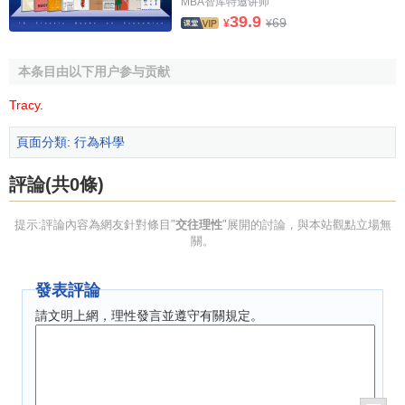
MBA智库特邀讲师
等等作為，遂與計算性、安全性、效率性等科學萬能的
價值
39.9
69
¥
¥
觀
掛鉤，也與科技官僚、專家學者之被重用聯繫起來； 能夠
合理地決定目標與價值（ 駕馭工具理性） 的理性相對萎縮，
本条目由以下用户参与贡献
於是工具理性有如脫韁之野馬，無從駕馭，甚至有反過來控
Tracy
.
制人類歷史形成的可能！
頁面分類
:
行為科學
哈貝馬斯針對高度工業化的社會（ 或高度發展的科技文
明） 與
韋伯
“合理化”產生之問題，提出“交往理性”、“生活世
評論(共0條)
界殖民化”主張，對目的理性作出系統性的批判，他企圖從人
類最基本的社會行動---交往行動中，找尋一個廣泛的理性基
提示:評論內容為網友針對條目"
交往理性
"展開的討論，與本站觀點立場無
礎，作為邁向理性社會的指引。在高度工業化、工具理性高
關。
度發展的社會，只有在交往理性化獲致相應的發展，工具理
性才不會墮落為一種毀滅性的非理性力量。
發表評論
請文明上網，理性發言並遵守有關規定。
哈貝馬斯特別關註交往行為，工具性合理化的高度發展
如果沒有輔以交往合理化，則作為科技、工業主體的人群之
共同意志無法形成，因而無法駕馭高度發展的
工具理性
，最
後工具“合理化”往往成為一種非理性的力量、擺脫人類的控