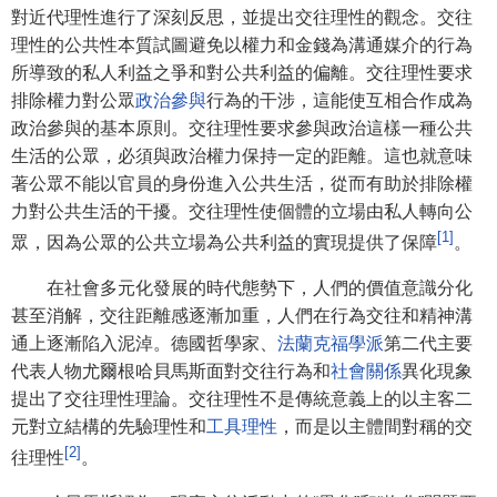
對近代理性進行了深刻反思，並提出交往理性的觀念。交往
理性的公共性本質試圖避免以權力和金錢為溝通媒介的行為
所導致的私人利益之爭和對公共利益的偏離。交往理性要求
排除權力對公眾
政治參與
行為的干涉，這能使互相合作成為
政治參與的基本原則。交往理性要求參與政治這樣一種公共
生活的公眾，必須與政治權力保持一定的距離。這也就意味
著公眾不能以官員的身份進入公共生活，從而有助於排除權
力對公共生活的干擾。交往理性使個體的立場由私人轉向公
[1]
眾，因為公眾的公共立場為公共利益的實現提供了保障
。
在社會多元化發展的時代態勢下，人們的價值意識分化
甚至消解，交往距離感逐漸加重，人們在行為交往和精神溝
通上逐漸陷入泥淖。德國哲學家、
法蘭克福學派
第二代主要
代表人物尤爾根哈貝馬斯面對交往行為和
社會關係
異化現象
提出了交往理性理論。交往理性不是傳統意義上的以主客二
元對立結構的先驗理性和
工具理性
，而是以主體間對稱的交
[2]
往理性
。